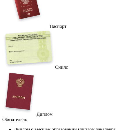
Паспорт
Снилс
Диплом
Обязательно
Диплом
о высшем образовании (диплом бакалавра,