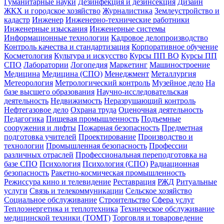
Гуманитарные науки
Дезинфекция и дезинсекция
Дизайн
ЖКХ и городское хозяйство
Журналистика
Землеустройство и
кадастр
Инженер
Инженерно-технические работники
Инженерные изыскания
Инженерные системы
Информационные технологии
Кадровое делопроизводство
Контроль качества и стандартизация
Корпоративное обучение
Косметология
Культура и искусство
Курсы ПП ВО
Курсы ПП
СПО
Лаборатории
Логопедия
Маркетинг
Машиностроение
Медицина
Медицина (СПО)
Менеджмент
Металлургия
Метеорология
Метрологический контроль
Музейное дело
На
базе высшего образования
Научно-исследовательская
деятельность
Недвижимость
Неразрушающий контроль
Нефтегазовое дело
Охрана труда
Оценочная деятельность
Педагогика
Пищевая промышленность
Подъемные
сооружения и лифты
Пожарная безопасность
Предметная
подготовка учителей
Проектирование
Производство и
технологии
Промышленная безопасность
Профессии
различных отраслей
Профессиональная переподготовка на
базе СПО
Психология
Психология (СПО)
Радиационная
безопасность
Ракетно-космическая промышленность
Режиссура кино и телевидение
Реставрация
РЖД
Ритуальные
услуги
Связь и телекоммуникации
Сельское хозяйство
Социальное обслуживание
Строительство
Сфера услуг
Теплоэнергетика и теплотехника
Техническое обслуживание
медицинской техники (ТОМТ)
Торговля и товароведение