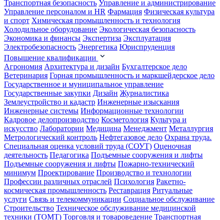
Транспортная безопасность
Управление и администрирование
Управление персоналом и HR
Фармация
Физическая культура
и спорт
Химическая промышленность и технология
Холодильное оборудование
Экологическая безопасность
Экономика и финансы
Экспертиза
Эксплуатация
Электробезопасность
Энергетика
Юриспруденция
Повышение квалификации
Агрономия
Архитектура и дизайн
Бухгалтерское дело
Ветеринария
Горная промышленность и маркшейдерское дело
Государственное и муниципальное управление
Государственные закупки
Дизайн
Журналистика
Землеустройство и кадастр
Инженерные изыскания
Инженерные системы
Информационные технологии
Кадровое делопроизводство
Косметология
Культура и
искусство
Лаборатории
Медицина
Менеджмент
Металлургия
Метрологический контроль
Нефтегазовое дело
Охрана труда.
Специальная оценка условий труда (СОУТ)
Оценочная
деятельность
Педагогика
Подъемные сооружения и лифты
Подъемные сооружения и лифты
Пожарно-технический
минимум
Проектирование
Производство и технологии
Профессии различных отраслей
Психология
Ракетно-
космическая промышленность
Реставрация
Ритуальные
услуги
Связь и телекоммуникации
Социальное обслуживание
Строительство
Техническое обслуживание медицинской
техники (ТОМТ)
Торговля и товароведение
Транспортная