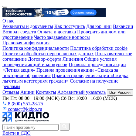
О нас
Реквизиты и документы
Как поступить
Для юр. лиц
Вакансии
Возврат средств
Оплата и доставка
Проверить диплом или
удостоверение
Часто задаваемые вопросы
Правовая информация
Политика конфиденциальности
Политика обработки cookie
Политика обработки персональных данных
Пользовательское
соглашение
Договор-оферта
Лицензия
Общие условия
проведения акций и конкурсов
Правила проведения акции
«Летняя акция»
Правила проведения акции «Скидка за
повторное обращение»
Правила проведения акции «Скидка
льготным категориям граждан»
Согласие на получение
рекламы
Отзывы
Акции
Контакты
Алфавитный указатель
Вся Россия
Пн-Пт: 08:00 - 19:00 (МСК) Сб-Вс: 10:00 - 16:00 (МСК)
8 (800) 551-28-75
contact@kidpo.ru
Войти в СДО