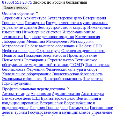
8 (800) 551-28-75
Звонок по России бесплатный
Задать вопрос
Онлайн-обучение
Агрономия
Архитектура
Бухгалтерское дело
Ветеринария
Горное дело
Госзакупки
Государственное и муниципальное
управление
Дизайн
Землеустройство и кадастр
Инженерные
изыскания
Инженерные системы
Информационные
технологии
Кадровое делопроизводство
Косметология
Лаборатории
Медицина
Менеджмент
Металлургия
Метрология
На базе высшего образования
На базе СПО
Нефтегазовое дело
Охрана труда
Оценочная деятельность
Педагогика
Пожарная безопасность
Проектирование
Психология
Реставрация
Строительство
Техническое
обслуживание медицинской техники (ТОМТ)
Транспортная
безопасность
Фармация
Физическая культура и спорт
Холодильное оборудование
Экологическая безопасность
Экономика и финансы
Электробезопасность
Энергетика
Юриспруденция
Профессиональная переподготовка
Автоматизация
Агрономия
Администратор
Архитектура
Банковское дело
БДД
Бухгалтерское дело
Вентиляция и
кондиционирование
Ветеринария
Водоснабжение и
водоотведение
Геодезия
Горное дело
Госзакупки
Гостиничное
дело и туризм
Государственное и муниципальное управление