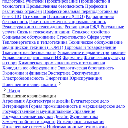
подготовка учителей
Проектирование
Производство и
технологии
Промышленная безопасность
Профессии
различных отраслей
Профессиональная переподготовка на
базе СПО
Психология
Психология (СПО)
Радиационная
безопасность
Ракетно-космическая промышленность
Режиссура кино и телевидение
Реставрация
РЖД
Ритуальные
услуги
Связь и телекоммуникации
Сельское хозяйство
Социальное обслуживание
Строительство
Сфера услуг
Теплоэнергетика и теплотехника
Техническое обслуживание
медицинской техники (ТОМТ)
Торговля и товароведение
Транспортная безопасность
Управление и администрирование
Управление персоналом и HR
Фармация
Физическая культура
и спорт
Химическая промышленность и технология
Холодильное оборудование
Экологическая безопасность
Экономика и финансы
Экспертиза
Эксплуатация
Электробезопасность
Энергетика
Юриспруденция
Повышение квалификации
Назад
Повышение квалификации
Агрономия
Архитектура и дизайн
Бухгалтерское дело
Ветеринария
Горная промышленность и маркшейдерское дело
Государственное и муниципальное управление
Государственные закупки
Дизайн
Журналистика
Землеустройство и кадастр
Инженерные изыскания
Инженерные системы
Информационные технологии