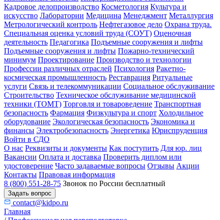
Кадровое делопроизводство
Косметология
Культура и
искусство
Лаборатории
Медицина
Менеджмент
Металлургия
Метрологический контроль
Нефтегазовое дело
Охрана труда.
Специальная оценка условий труда (СОУТ)
Оценочная
деятельность
Педагогика
Подъемные сооружения и лифты
Подъемные сооружения и лифты
Пожарно-технический
минимум
Проектирование
Производство и технологии
Профессии различных отраслей
Психология
Ракетно-
космическая промышленность
Реставрация
Ритуальные
услуги
Связь и телекоммуникации
Социальное обслуживание
Строительство
Техническое обслуживание медицинской
техники (ТОМТ)
Торговля и товароведение
Транспортная
безопасность
Фармация
Физкультура и спорт
Холодильное
оборудование
Экологическая безопасность
Экономика и
финансы
Электробезопасность
Энергетика
Юриспруденция
Войти в СДО
О нас
Реквизиты и документы
Как поступить
Для юр. лиц
Вакансии
Оплата и доставка
Проверить диплом или
удостоверение
Часто задаваемые вопросы
Отзывы
Акции
Контакты
Правовая информация
8 (800) 551-28-75
Звонок по России бесплатный
Задать вопрос
contact@kidpo.ru
Главная