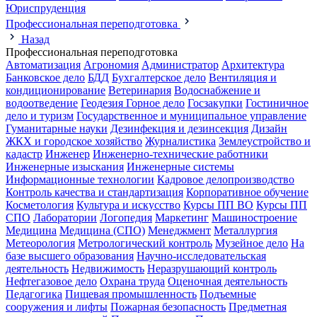
Юриспруденция
Профессиональная переподготовка
Назад
Профессиональная переподготовка
Автоматизация
Агрономия
Администратор
Архитектура
Банковское дело
БДД
Бухгалтерское дело
Вентиляция и
кондиционирование
Ветеринария
Водоснабжение и
водоотведение
Геодезия
Горное дело
Госзакупки
Гостиничное
дело и туризм
Государственное и муниципальное управление
Гуманитарные науки
Дезинфекция и дезинсекция
Дизайн
ЖКХ и городское хозяйство
Журналистика
Землеустройство и
кадастр
Инженер
Инженерно-технические работники
Инженерные изыскания
Инженерные системы
Информационные технологии
Кадровое делопроизводство
Контроль качества и стандартизация
Корпоративное обучение
Косметология
Культура и искусство
Курсы ПП ВО
Курсы ПП
СПО
Лаборатории
Логопедия
Маркетинг
Машиностроение
Медицина
Медицина (СПО)
Менеджмент
Металлургия
Метеорология
Метрологический контроль
Музейное дело
На
базе высшего образования
Научно-исследовательская
деятельность
Недвижимость
Неразрушающий контроль
Нефтегазовое дело
Охрана труда
Оценочная деятельность
Педагогика
Пищевая промышленность
Подъемные
сооружения и лифты
Пожарная безопасность
Предметная