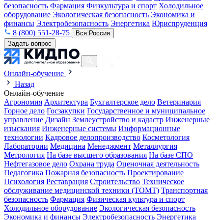
безопасность
Фармация
Физкультура и спорт
Холодильное
оборудование
Экологическая безопасность
Экономика и
финансы
Электробезопасность
Энергетика
Юриспруденция
8 (800) 551-28-75
Вся Россия
Задать вопрос
Онлайн-обучение
Назад
Онлайн-обучение
Агрономия
Архитектура
Бухгалтерское дело
Ветеринария
Горное дело
Госзакупки
Государственное и муниципальное
управление
Дизайн
Землеустройство и кадастр
Инженерные
изыскания
Инженерные системы
Информационные
технологии
Кадровое делопроизводство
Косметология
Лаборатории
Медицина
Менеджмент
Металлургия
Метрология
На базе высшего образования
На базе СПО
Нефтегазовое дело
Охрана труда
Оценочная деятельность
Педагогика
Пожарная безопасность
Проектирование
Психология
Реставрация
Строительство
Техническое
обслуживание медицинской техники (ТОМТ)
Транспортная
безопасность
Фармация
Физическая культура и спорт
Холодильное оборудование
Экологическая безопасность
Экономика и финансы
Электробезопасность
Энергетика