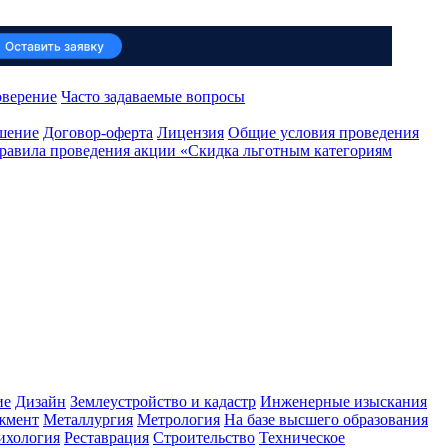
оверение
Часто задаваемые вопросы
ашение
Договор-оферта
Лицензия
Общие условия проведения
равила проведения акции «Скидка льготным категориям
ие
Дизайн
Землеустройство и кадастр
Инженерные изыскания
жмент
Металлургия
Метрология
На базе высшего образования
ихология
Реставрация
Строительство
Техническое