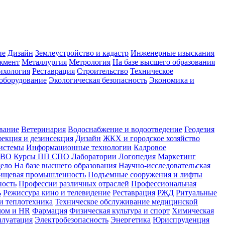
ие
Дизайн
Землеустройство и кадастр
Инженерные изыскания
жмент
Металлургия
Метрология
На базе высшего образования
ихология
Реставрация
Строительство
Техническое
оборудование
Экологическая безопасность
Экономика и
вание
Ветеринария
Водоснабжение и водоотведение
Геодезия
екция и дезинсекция
Дизайн
ЖКХ и городское хозяйство
истемы
Информационные технологии
Кадровое
 ВО
Курсы ПП СПО
Лаборатории
Логопедия
Маркетинг
дело
На базе высшего образования
Научно-исследовательская
ищевая промышленность
Подъемные сооружения и лифты
ность
Профессии различных отраслей
Профессиональная
ь
Режиссура кино и телевидение
Реставрация
РЖД
Ритуальные
и теплотехника
Техническое обслуживание медицинской
лом и HR
Фармация
Физическая культура и спорт
Химическая
плуатация
Электробезопасность
Энергетика
Юриспруденция