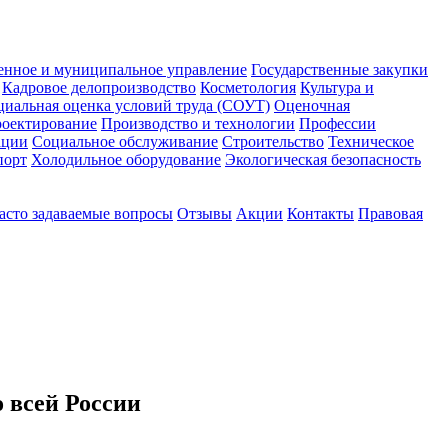
енное и муниципальное управление
Государственные закупки
Кадровое делопроизводство
Косметология
Культура и
циальная оценка условий труда (СОУТ)
Оценочная
оектирование
Производство и технологии
Профессии
ации
Социальное обслуживание
Строительство
Техническое
порт
Холодильное оборудование
Экологическая безопасность
асто задаваемые вопросы
Отзывы
Акции
Контакты
Правовая
 всей России