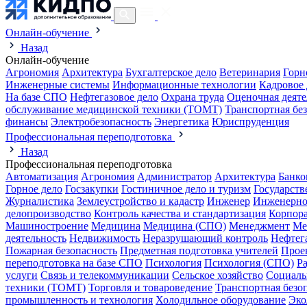
Онлайн-обучение
Назад
Онлайн-обучение
Агрономия
Архитектура
Бухгалтерское дело
Ветеринария
Горн
Инженерные системы
Информационные технологии
Кадровое 
На базе СПО
Нефтегазовое дело
Охрана труда
Оценочная деяте
обслуживание медицинской техники (ТОМТ)
Транспортная бе
финансы
Электробезопасность
Энергетика
Юриспруденция
Профессиональная переподготовка
Назад
Профессиональная переподготовка
Автоматизация
Агрономия
Администратор
Архитектура
Банко
Горное дело
Госзакупки
Гостиничное дело и туризм
Государств
Журналистика
Землеустройство и кадастр
Инженер
Инженерно
делопроизводство
Контроль качества и стандартизация
Корпора
Машиностроение
Медицина
Медицина (СПО)
Менеджмент
Ме
деятельность
Недвижимость
Неразрушающий контроль
Нефтег
Пожарная безопасность
Предметная подготовка учителей
Прое
переподготовка на базе СПО
Психология
Психология (СПО)
Р
услуги
Связь и телекоммуникации
Сельское хозяйство
Социаль
техники (ТОМТ)
Торговля и товароведение
Транспортная безо
промышленность и технология
Холодильное оборудование
Эко