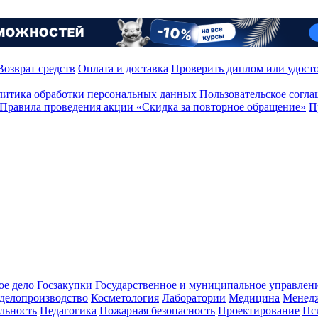
Возврат средств
Оплата и доставка
Проверить диплом или удост
итика обработки персональных данных
Пользовательское согл
Правила проведения акции «Скидка за повторное обращение»
П
ое дело
Госзакупки
Государственное и муниципальное управлен
делопроизводство
Косметология
Лаборатории
Медицина
Менед
льность
Педагогика
Пожарная безопасность
Проектирование
Пс