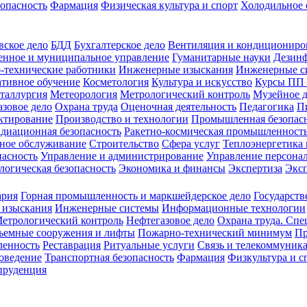
зопасность
Фармация
Физическая культура и спорт
Холодильное 
вское дело
БДД
Бухгалтерское дело
Вентиляция и кондициониро
енное и муниципальное управление
Гуманитарные науки
Дезинф
-технические работники
Инженерные изыскания
Инженерные с
тивное обучение
Косметология
Культура и искусство
Курсы ПП
таллургия
Метеорология
Метрологический контроль
Музейное 
азовое дело
Охрана труда
Оценочная деятельность
Педагогика
П
ктирование
Производство и технологии
Промышленная безопас
адиационная безопасность
Ракетно-космическая промышленност
ное обслуживание
Строительство
Сфера услуг
Теплоэнергетика 
пасность
Управление и администрирование
Управление персона
логическая безопасность
Экономика и финансы
Экспертиза
Экс
ария
Горная промышленность и маркшейдерское дело
Государств
 изыскания
Инженерные системы
Информационные технологии
етрологический контроль
Нефтегазовое дело
Охрана труда. Спе
ъемные сооружения и лифты
Пожарно-технический минимум
Пр
ленность
Реставрация
Ритуальные услуги
Связь и телекоммуник
роведение
Транспортная безопасность
Фармация
Физкультура и с
руденция