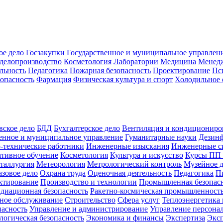
ое дело
Госзакупки
Государственное и муниципальное управлен
делопроизводство
Косметология
Лаборатории
Медицина
Менед
льность
Педагогика
Пожарная безопасность
Проектирование
Пс
зопасность
Фармация
Физическая культура и спорт
Холодильное 
вское дело
БДД
Бухгалтерское дело
Вентиляция и кондициониро
енное и муниципальное управление
Гуманитарные науки
Дезинф
-технические работники
Инженерные изыскания
Инженерные с
тивное обучение
Косметология
Культура и искусство
Курсы ПП
таллургия
Метеорология
Метрологический контроль
Музейное 
азовое дело
Охрана труда
Оценочная деятельность
Педагогика
П
ктирование
Производство и технологии
Промышленная безопас
адиационная безопасность
Ракетно-космическая промышленност
ное обслуживание
Строительство
Сфера услуг
Теплоэнергетика 
пасность
Управление и администрирование
Управление персона
логическая безопасность
Экономика и финансы
Экспертиза
Экс