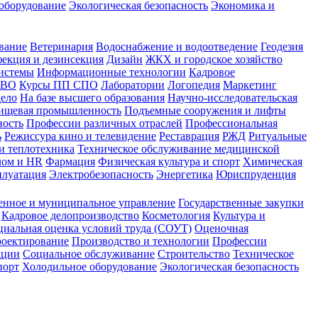
оборудование
Экологическая безопасность
Экономика и
вание
Ветеринария
Водоснабжение и водоотведение
Геодезия
екция и дезинсекция
Дизайн
ЖКХ и городское хозяйство
истемы
Информационные технологии
Кадровое
 ВО
Курсы ПП СПО
Лаборатории
Логопедия
Маркетинг
дело
На базе высшего образования
Научно-исследовательская
ищевая промышленность
Подъемные сооружения и лифты
ность
Профессии различных отраслей
Профессиональная
ь
Режиссура кино и телевидение
Реставрация
РЖД
Ритуальные
и теплотехника
Техническое обслуживание медицинской
лом и HR
Фармация
Физическая культура и спорт
Химическая
плуатация
Электробезопасность
Энергетика
Юриспруденция
енное и муниципальное управление
Государственные закупки
Кадровое делопроизводство
Косметология
Культура и
циальная оценка условий труда (СОУТ)
Оценочная
оектирование
Производство и технологии
Профессии
ации
Социальное обслуживание
Строительство
Техническое
порт
Холодильное оборудование
Экологическая безопасность