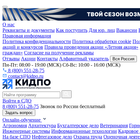
О нас
Реквизиты и документы
Как поступить
Для юр. лиц
Вакансии
Правовая информация
Политика конфиденциальности
Политика обработки cookie
Пол
акций и конкурсов
Правила проведения акции «Летняя акция»
граждан»
Согласие на получение рекламы
Отзывы
Акции
Контакты
Алфавитный указатель
Вся Россия
Пн-Пт: 08:00 - 19:00 (МСК) Сб-Вс: 10:00 - 16:00 (МСК)
8 (800) 551-28-75
contact@kidpo.ru
Войти в СДО
8 (800) 551-28-75
Звонок по России бесплатный
Задать вопрос
Онлайн-обучение
Агрономия
Архитектура
Бухгалтерское дело
Ветеринария
Горн
Инженерные системы
Информационные технологии
Кадровое 
На базе СПО
Нефтегазовое дело
Охрана труда
Оценочная деяте