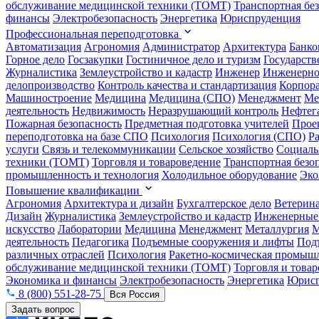
обслуживание медицинской техники (ТОМТ)
Транспортная бе
финансы
Электробезопасность
Энергетика
Юриспруденция
Профессиональная переподготовка
Автоматизация
Агрономия
Администратор
Архитектура
Банко
Горное дело
Госзакупки
Гостиничное дело и туризм
Государств
Журналистика
Землеустройство и кадастр
Инженер
Инженерно
делопроизводство
Контроль качества и стандартизация
Корпора
Машиностроение
Медицина
Медицина (СПО)
Менеджмент
Ме
деятельность
Недвижимость
Неразрушающий контроль
Нефтег
Пожарная безопасность
Предметная подготовка учителей
Прое
переподготовка на базе СПО
Психология
Психология (СПО)
Р
услуги
Связь и телекоммуникации
Сельское хозяйство
Социаль
техники (ТОМТ)
Торговля и товароведение
Транспортная безо
промышленность и технология
Холодильное оборудование
Эко
Повышение квалификации
Агрономия
Архитектура и дизайн
Бухгалтерское дело
Ветерин
Дизайн
Журналистика
Землеустройство и кадастр
Инженерные
искусство
Лаборатории
Медицина
Менеджмент
Металлургия
М
деятельность
Педагогика
Подъемные сооружения и лифты
Под
различных отраслей
Психология
Ракетно-космическая промыш
обслуживание медицинской техники (ТОМТ)
Торговля и това
Экономика и финансы
Электробезопасность
Энергетика
Юрисп
8 (800) 551-28-75
Вся Россия
Задать вопрос