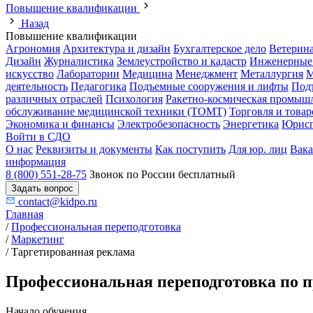
Повышение квалификации
Назад
Повышение квалификации
Агрономия
Архитектура и дизайн
Бухгалтерское дело
Ветерин
Дизайн
Журналистика
Землеустройство и кадастр
Инженерные
искусство
Лаборатории
Медицина
Менеджмент
Металлургия
М
деятельность
Педагогика
Подъемные сооружения и лифты
Под
различных отраслей
Психология
Ракетно-космическая промыш
обслуживание медицинской техники (ТОМТ)
Торговля и това
Экономика и финансы
Электробезопасность
Энергетика
Юрисп
Войти в СДО
О нас
Реквизиты и документы
Как поступить
Для юр. лиц
Вак
информация
8 (800) 551-28-75
Звонок по России бесплатный
Задать вопрос
contact@kidpo.ru
Главная
/
Профессиональная переподготовка
/
Маркетинг
/
Таргетированная реклама
Профессиональная переподготовка по п
Начало обучения