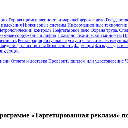
ария
Горная промышленность и маркшейдерское дело
Государств
 изыскания
Инженерные системы
Информационные технологии
етрологический контроль
Нефтегазовое дело
Охрана труда. Спе
ъемные сооружения и лифты
Пожарно-технический минимум
Пр
ленность
Реставрация
Ритуальные услуги
Связь и телекоммуник
роведение
Транспортная безопасность
Фармация
Физкультура и с
руденция
ансии
Оплата и доставка
Проверить диплом или удостоверение
Ч
рограмме «Таргетированная реклама» по