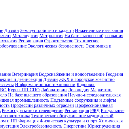
ие
Дизайн
Землеустройство и кадастр
Инженерные изыскания
жмент
Металлургия
Метрология
На базе высшего образования
ихология
Реставрация
Строительство
Техническое
оборудование
Экологическая безопасность
Экономика и
вание
Ветеринария
Водоснабжение и водоотведение
Геодезия
екция и дезинсекция
Дизайн
ЖКХ и городское хозяйство
истемы
Информационные технологии
Кадровое
 ВО
Курсы ПП СПО
Лаборатории
Логопедия
Маркетинг
дело
На базе высшего образования
Научно-исследовательская
ищевая промышленность
Подъемные сооружения и лифты
ность
Профессии различных отраслей
Профессиональная
ь
Режиссура кино и телевидение
Реставрация
РЖД
Ритуальные
и теплотехника
Техническое обслуживание медицинской
лом и HR
Фармация
Физическая культура и спорт
Химическая
плуатация
Электробезопасность
Энергетика
Юриспруденция