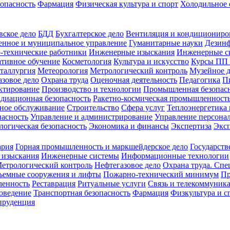
зопасность
Фармация
Физическая культура и спорт
Холодильное 
вское дело
БДД
Бухгалтерское дело
Вентиляция и кондициониро
енное и муниципальное управление
Гуманитарные науки
Дезинф
-технические работники
Инженерные изыскания
Инженерные с
тивное обучение
Косметология
Культура и искусство
Курсы ПП
таллургия
Метеорология
Метрологический контроль
Музейное 
азовое дело
Охрана труда
Оценочная деятельность
Педагогика
П
ктирование
Производство и технологии
Промышленная безопас
адиационная безопасность
Ракетно-космическая промышленност
ное обслуживание
Строительство
Сфера услуг
Теплоэнергетика 
пасность
Управление и администрирование
Управление персона
логическая безопасность
Экономика и финансы
Экспертиза
Экс
ария
Горная промышленность и маркшейдерское дело
Государств
 изыскания
Инженерные системы
Информационные технологии
етрологический контроль
Нефтегазовое дело
Охрана труда. Спе
ъемные сооружения и лифты
Пожарно-технический минимум
Пр
ленность
Реставрация
Ритуальные услуги
Связь и телекоммуник
роведение
Транспортная безопасность
Фармация
Физкультура и с
руденция