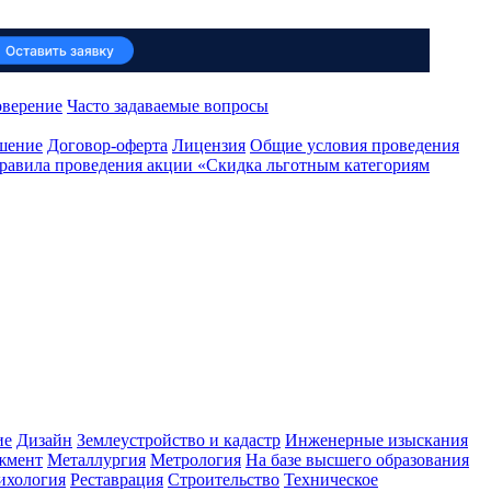
оверение
Часто задаваемые вопросы
ашение
Договор-оферта
Лицензия
Общие условия проведения
равила проведения акции «Скидка льготным категориям
ие
Дизайн
Землеустройство и кадастр
Инженерные изыскания
жмент
Металлургия
Метрология
На базе высшего образования
ихология
Реставрация
Строительство
Техническое