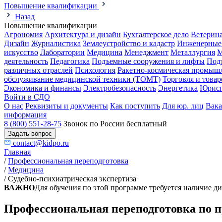
Повышение квалификации
Назад
Повышение квалификации
Агрономия
Архитектура и дизайн
Бухгалтерское дело
Ветерин
Дизайн
Журналистика
Землеустройство и кадастр
Инженерные
искусство
Лаборатории
Медицина
Менеджмент
Металлургия
М
деятельность
Педагогика
Подъемные сооружения и лифты
Под
различных отраслей
Психология
Ракетно-космическая промыш
обслуживание медицинской техники (ТОМТ)
Торговля и това
Экономика и финансы
Электробезопасность
Энергетика
Юрисп
Войти в СДО
О нас
Реквизиты и документы
Как поступить
Для юр. лиц
Вак
информация
8 (800) 551-28-75
Звонок по России бесплатный
Задать вопрос
contact@kidpo.ru
Главная
/
Профессиональная переподготовка
/
Медицина
/
Судебно-психиатрическая экспертиза
ВАЖНО
Для обучения по этой программе требуется наличие 
Профессиональная переподготовка по п