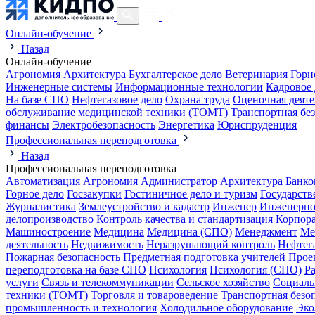
Онлайн-обучение
Назад
Онлайн-обучение
Агрономия
Архитектура
Бухгалтерское дело
Ветеринария
Горн
Инженерные системы
Информационные технологии
Кадровое 
На базе СПО
Нефтегазовое дело
Охрана труда
Оценочная деяте
обслуживание медицинской техники (ТОМТ)
Транспортная бе
финансы
Электробезопасность
Энергетика
Юриспруденция
Профессиональная переподготовка
Назад
Профессиональная переподготовка
Автоматизация
Агрономия
Администратор
Архитектура
Банко
Горное дело
Госзакупки
Гостиничное дело и туризм
Государств
Журналистика
Землеустройство и кадастр
Инженер
Инженерно
делопроизводство
Контроль качества и стандартизация
Корпора
Машиностроение
Медицина
Медицина (СПО)
Менеджмент
Ме
деятельность
Недвижимость
Неразрушающий контроль
Нефтег
Пожарная безопасность
Предметная подготовка учителей
Прое
переподготовка на базе СПО
Психология
Психология (СПО)
Р
услуги
Связь и телекоммуникации
Сельское хозяйство
Социаль
техники (ТОМТ)
Торговля и товароведение
Транспортная безо
промышленность и технология
Холодильное оборудование
Эко