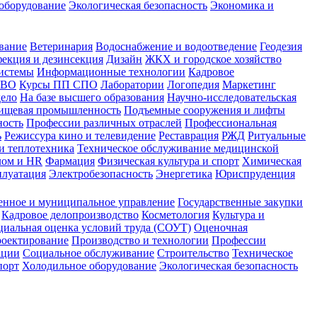
оборудование
Экологическая безопасность
Экономика и
вание
Ветеринария
Водоснабжение и водоотведение
Геодезия
екция и дезинсекция
Дизайн
ЖКХ и городское хозяйство
истемы
Информационные технологии
Кадровое
 ВО
Курсы ПП СПО
Лаборатории
Логопедия
Маркетинг
дело
На базе высшего образования
Научно-исследовательская
ищевая промышленность
Подъемные сооружения и лифты
ность
Профессии различных отраслей
Профессиональная
ь
Режиссура кино и телевидение
Реставрация
РЖД
Ритуальные
и теплотехника
Техническое обслуживание медицинской
лом и HR
Фармация
Физическая культура и спорт
Химическая
плуатация
Электробезопасность
Энергетика
Юриспруденция
енное и муниципальное управление
Государственные закупки
Кадровое делопроизводство
Косметология
Культура и
циальная оценка условий труда (СОУТ)
Оценочная
оектирование
Производство и технологии
Профессии
ации
Социальное обслуживание
Строительство
Техническое
порт
Холодильное оборудование
Экологическая безопасность