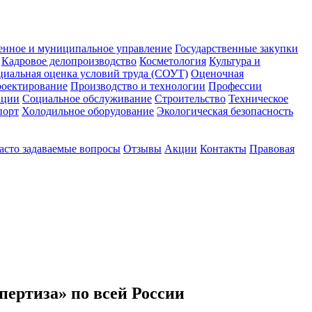
енное и муниципальное управление
Государственные закупки
Кадровое делопроизводство
Косметология
Культура и
циальная оценка условий труда (СОУТ)
Оценочная
оектирование
Производство и технологии
Профессии
ации
Социальное обслуживание
Строительство
Техническое
порт
Холодильное оборудование
Экологическая безопасность
асто задаваемые вопросы
Отзывы
Акции
Контакты
Правовая
пертиза» по всей России