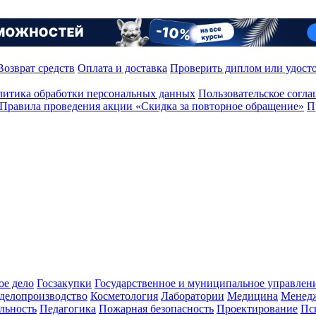
Возврат средств
Оплата и доставка
Проверить диплом или удост
итика обработки персональных данных
Пользовательское согл
Правила проведения акции «Скидка за повторное обращение»
П
ое дело
Госзакупки
Государственное и муниципальное управлен
делопроизводство
Косметология
Лаборатории
Медицина
Менед
льность
Педагогика
Пожарная безопасность
Проектирование
Пс