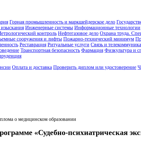
ария
Горная промышленность и маркшейдерское дело
Государств
 изыскания
Инженерные системы
Информационные технологии
етрологический контроль
Нефтегазовое дело
Охрана труда. Спе
ъемные сооружения и лифты
Пожарно-технический минимум
Пр
ленность
Реставрация
Ритуальные услуги
Связь и телекоммуник
роведение
Транспортная безопасность
Фармация
Физкультура и с
руденция
ансии
Оплата и доставка
Проверить диплом или удостоверение
Ч
диплома о медицинском образовании
рограмме «Судебно-психиатрическая экс