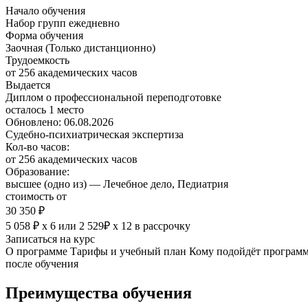
Начало обучения
Набор групп ежедневно
Форма обучения
Заочная (Только дистанционно)
Трудоемкость
от 256 академических часов
Выдается
Диплом о профессиональной переподготовке
осталось 1 место
Обновлено: 06.08.2026
Судебно-психиатрическая экспертиза
Кол-во часов:
от 256 академических часов
Образование:
высшее (одно из) — Лечебное дело, Педиатрия
стоимость от
30 350 ₽
5 058 ₽ х 6
или
2 529₽ х 12
в рассрочку
Записаться на курс
О программе
Тарифы и учебный план
Кому подойдёт програм
после обучения
Преимущества обучения