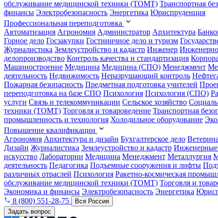
обслуживание медицинской техники (ТОМТ)
Транспортная бе
финансы
Электробезопасность
Энергетика
Юриспруденция
Профессиональная переподготовка
Автоматизация
Агрономия
Администратор
Архитектура
Банко
Горное дело
Госзакупки
Гостиничное дело и туризм
Государств
Журналистика
Землеустройство и кадастр
Инженер
Инженерно
делопроизводство
Контроль качества и стандартизация
Корпора
Машиностроение
Медицина
Медицина (СПО)
Менеджмент
Ме
деятельность
Недвижимость
Неразрушающий контроль
Нефтег
Пожарная безопасность
Предметная подготовка учителей
Прое
переподготовка на базе СПО
Психология
Психология (СПО)
Р
услуги
Связь и телекоммуникации
Сельское хозяйство
Социаль
техники (ТОМТ)
Торговля и товароведение
Транспортная безо
промышленность и технология
Холодильное оборудование
Эко
Повышение квалификации
Агрономия
Архитектура и дизайн
Бухгалтерское дело
Ветерин
Дизайн
Журналистика
Землеустройство и кадастр
Инженерные
искусство
Лаборатории
Медицина
Менеджмент
Металлургия
М
деятельность
Педагогика
Подъемные сооружения и лифты
Под
различных отраслей
Психология
Ракетно-космическая промыш
обслуживание медицинской техники (ТОМТ)
Торговля и това
Экономика и финансы
Электробезопасность
Энергетика
Юрисп
8 (800) 551-28-75
Вся Россия
Задать вопрос