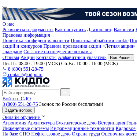
О нас
Реквизиты и документы
Как поступить
Для юр. лиц
Вакансии
Правовая информация
Политика конфиденциальности
Политика обработки cookie
Пол
акций и конкурсов
Правила проведения акции «Летняя акция»
граждан»
Согласие на получение рекламы
Отзывы
Акции
Контакты
Алфавитный указатель
Вся Россия
Пн-Пт: 08:00 - 19:00 (МСК) Сб-Вс: 10:00 - 16:00 (МСК)
8 (800) 551-28-75
contact@kidpo.ru
Войти в СДО
8 (800) 551-28-75
Звонок по России бесплатный
Задать вопрос
Онлайн-обучение
Агрономия
Архитектура
Бухгалтерское дело
Ветеринария
Горн
Инженерные системы
Информационные технологии
Кадровое 
На базе СПО
Нефтегазовое дело
Охрана труда
Оценочная деяте