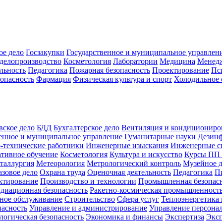
ое дело
Госзакупки
Государственное и муниципальное управлен
делопроизводство
Косметология
Лаборатории
Медицина
Менед
льность
Педагогика
Пожарная безопасность
Проектирование
Пс
зопасность
Фармация
Физическая культура и спорт
Холодильное 
вское дело
БДД
Бухгалтерское дело
Вентиляция и кондициониро
енное и муниципальное управление
Гуманитарные науки
Дезинф
-технические работники
Инженерные изыскания
Инженерные с
тивное обучение
Косметология
Культура и искусство
Курсы ПП
таллургия
Метеорология
Метрологический контроль
Музейное 
азовое дело
Охрана труда
Оценочная деятельность
Педагогика
П
ктирование
Производство и технологии
Промышленная безопас
адиационная безопасность
Ракетно-космическая промышленност
ное обслуживание
Строительство
Сфера услуг
Теплоэнергетика 
пасность
Управление и администрирование
Управление персона
логическая безопасность
Экономика и финансы
Экспертиза
Экс