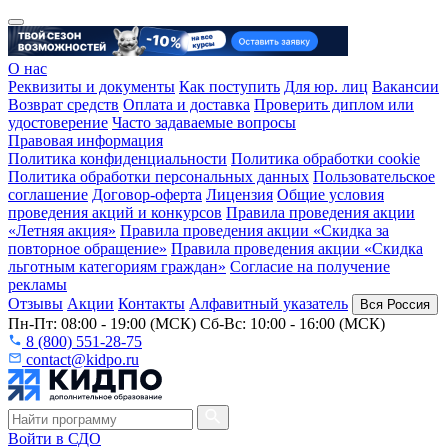
О нас
Реквизиты и документы
Как поступить
Для юр. лиц
Вакансии
Возврат средств
Оплата и доставка
Проверить диплом или
удостоверение
Часто задаваемые вопросы
Правовая информация
Политика конфиденциальности
Политика обработки cookie
Политика обработки персональных данных
Пользовательское
соглашение
Договор-оферта
Лицензия
Общие условия
проведения акций и конкурсов
Правила проведения акции
«Летняя акция»
Правила проведения акции «Скидка за
повторное обращение»
Правила проведения акции «Скидка
льготным категориям граждан»
Согласие на получение
рекламы
Отзывы
Акции
Контакты
Алфавитный указатель
Вся Россия
Пн-Пт: 08:00 - 19:00 (МСК) Сб-Вс: 10:00 - 16:00 (МСК)
8 (800) 551-28-75
contact@kidpo.ru
Войти в СДО