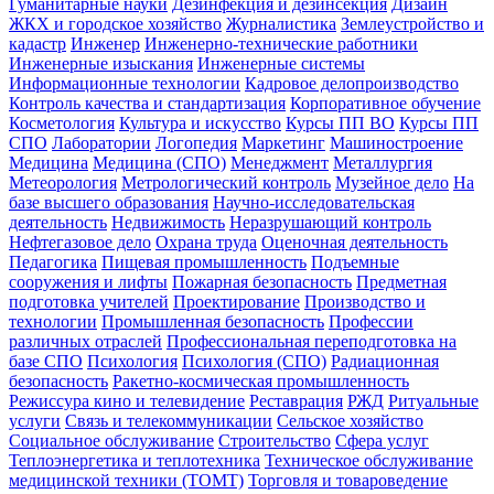
Гуманитарные науки
Дезинфекция и дезинсекция
Дизайн
ЖКХ и городское хозяйство
Журналистика
Землеустройство и
кадастр
Инженер
Инженерно-технические работники
Инженерные изыскания
Инженерные системы
Информационные технологии
Кадровое делопроизводство
Контроль качества и стандартизация
Корпоративное обучение
Косметология
Культура и искусство
Курсы ПП ВО
Курсы ПП
СПО
Лаборатории
Логопедия
Маркетинг
Машиностроение
Медицина
Медицина (СПО)
Менеджмент
Металлургия
Метеорология
Метрологический контроль
Музейное дело
На
базе высшего образования
Научно-исследовательская
деятельность
Недвижимость
Неразрушающий контроль
Нефтегазовое дело
Охрана труда
Оценочная деятельность
Педагогика
Пищевая промышленность
Подъемные
сооружения и лифты
Пожарная безопасность
Предметная
подготовка учителей
Проектирование
Производство и
технологии
Промышленная безопасность
Профессии
различных отраслей
Профессиональная переподготовка на
базе СПО
Психология
Психология (СПО)
Радиационная
безопасность
Ракетно-космическая промышленность
Режиссура кино и телевидение
Реставрация
РЖД
Ритуальные
услуги
Связь и телекоммуникации
Сельское хозяйство
Социальное обслуживание
Строительство
Сфера услуг
Теплоэнергетика и теплотехника
Техническое обслуживание
медицинской техники (ТОМТ)
Торговля и товароведение