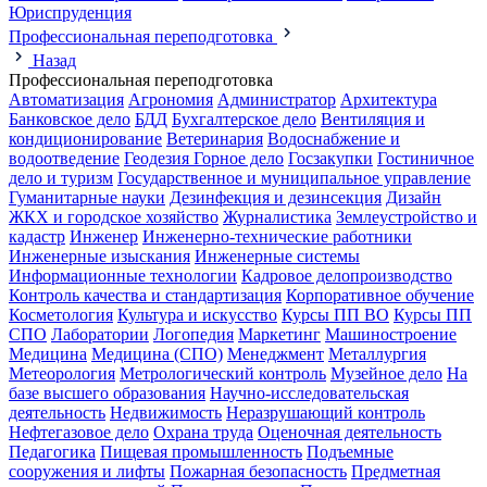
Юриспруденция
Профессиональная переподготовка
Назад
Профессиональная переподготовка
Автоматизация
Агрономия
Администратор
Архитектура
Банковское дело
БДД
Бухгалтерское дело
Вентиляция и
кондиционирование
Ветеринария
Водоснабжение и
водоотведение
Геодезия
Горное дело
Госзакупки
Гостиничное
дело и туризм
Государственное и муниципальное управление
Гуманитарные науки
Дезинфекция и дезинсекция
Дизайн
ЖКХ и городское хозяйство
Журналистика
Землеустройство и
кадастр
Инженер
Инженерно-технические работники
Инженерные изыскания
Инженерные системы
Информационные технологии
Кадровое делопроизводство
Контроль качества и стандартизация
Корпоративное обучение
Косметология
Культура и искусство
Курсы ПП ВО
Курсы ПП
СПО
Лаборатории
Логопедия
Маркетинг
Машиностроение
Медицина
Медицина (СПО)
Менеджмент
Металлургия
Метеорология
Метрологический контроль
Музейное дело
На
базе высшего образования
Научно-исследовательская
деятельность
Недвижимость
Неразрушающий контроль
Нефтегазовое дело
Охрана труда
Оценочная деятельность
Педагогика
Пищевая промышленность
Подъемные
сооружения и лифты
Пожарная безопасность
Предметная