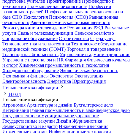
подготовка учителей
Проектирование
Производство и
технологии
Промышленная безопасность
Профессии
различных отраслей
Профессиональная переподготовка на
базе СПО
Психология
Психология (СПО)
Радиационная
безопасность
Ракетно-космическая промышленность
Режиссура кино и телевидение
Реставрация
РЖД
Ритуальные
услуги
Связь и телекоммуникации
Сельское хозяйство
Социальное обслуживание
Строительство
Сфера услуг
Теплоэнергетика и теплотехника
Техническое обслуживание
медицинской техники (ТОМТ)
Торговля и товароведение
Транспортная безопасность
Управление и администрирование
Управление персоналом и HR
Фармация
Физическая культура
и спорт
Химическая промышленность и технология
Холодильное оборудование
Экологическая безопасность
Экономика и финансы
Экспертиза
Эксплуатация
Электробезопасность
Энергетика
Юриспруденция
Повышение квалификации
Назад
Повышение квалификации
Агрономия
Архитектура и дизайн
Бухгалтерское дело
Ветеринария
Горная промышленность и маркшейдерское дело
Государственное и муниципальное управление
Государственные закупки
Дизайн
Журналистика
Землеустройство и кадастр
Инженерные изыскания
Инженерные системы
Информационные технологии