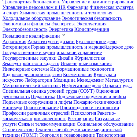
Транспортная безопасность
Управление и администрирование
Управление персоналом и HR
Фармация
Физическая культура
и спорт
Химическая промышленность и технология
Холодильное оборудование
Экологическая безопасность
Экономика и финансы
Экспертиза
Эксплуатация
Электробезопасность
Энергетика
Юриспруденция
Повышение квалификации
Агрономия
Архитектура и дизайн
Бухгалтерское дело
Ветеринария
Горная промышленность и маркшейдерское дело
Государственное и муниципальное управление
Государственные закупки
Дизайн
Журналистика
Землеустройство и кадастр
Инженерные изыскания
Инженерные системы
Информационные технологии
Кадровое делопроизводство
Косметология
Культура и
искусство
Лаборатории
Медицина
Менеджмент
Металлургия
Метрологический контроль
Нефтегазовое дело
Охрана труда.
Специальная оценка условий труда (СОУТ)
Оценочная
деятельность
Педагогика
Подъемные сооружения и лифты
Подъемные сооружения и лифты
Пожарно-технический
минимум
Проектирование
Производство и технологии
Профессии различных отраслей
Психология
Ракетно-
космическая промышленность
Реставрация
Ритуальные
услуги
Связь и телекоммуникации
Социальное обслуживание
Строительство
Техническое обслуживание медицинской
техники (ТОМТ)
Торговля и товароведение
Транспортная