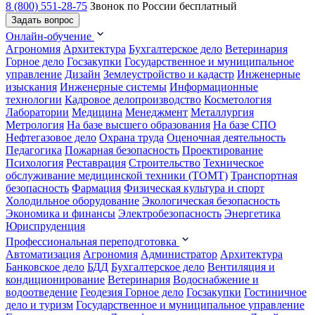
8 (800) 551-28-75
Звонок по России бесплатный
Задать вопрос
Онлайн-обучение
Агрономия
Архитектура
Бухгалтерское дело
Ветеринария
Горное дело
Госзакупки
Государственное и муниципальное
управление
Дизайн
Землеустройство и кадастр
Инженерные
изыскания
Инженерные системы
Информационные
технологии
Кадровое делопроизводство
Косметология
Лаборатории
Медицина
Менеджмент
Металлургия
Метрология
На базе высшего образования
На базе СПО
Нефтегазовое дело
Охрана труда
Оценочная деятельность
Педагогика
Пожарная безопасность
Проектирование
Психология
Реставрация
Строительство
Техническое
обслуживание медицинской техники (ТОМТ)
Транспортная
безопасность
Фармация
Физическая культура и спорт
Холодильное оборудование
Экологическая безопасность
Экономика и финансы
Электробезопасность
Энергетика
Юриспруденция
Профессиональная переподготовка
Автоматизация
Агрономия
Администратор
Архитектура
Банковское дело
БДД
Бухгалтерское дело
Вентиляция и
кондиционирование
Ветеринария
Водоснабжение и
водоотведение
Геодезия
Горное дело
Госзакупки
Гостиничное
дело и туризм
Государственное и муниципальное управление