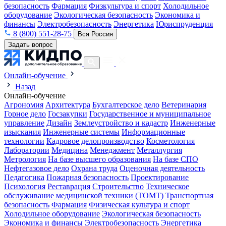
безопасность
Фармация
Физкультура и спорт
Холодильное
оборудование
Экологическая безопасность
Экономика и
финансы
Электробезопасность
Энергетика
Юриспруденция
8 (800) 551-28-75
Вся Россия
Задать вопрос
Онлайн-обучение
Назад
Онлайн-обучение
Агрономия
Архитектура
Бухгалтерское дело
Ветеринария
Горное дело
Госзакупки
Государственное и муниципальное
управление
Дизайн
Землеустройство и кадастр
Инженерные
изыскания
Инженерные системы
Информационные
технологии
Кадровое делопроизводство
Косметология
Лаборатории
Медицина
Менеджмент
Металлургия
Метрология
На базе высшего образования
На базе СПО
Нефтегазовое дело
Охрана труда
Оценочная деятельность
Педагогика
Пожарная безопасность
Проектирование
Психология
Реставрация
Строительство
Техническое
обслуживание медицинской техники (ТОМТ)
Транспортная
безопасность
Фармация
Физическая культура и спорт
Холодильное оборудование
Экологическая безопасность
Экономика и финансы
Электробезопасность
Энергетика