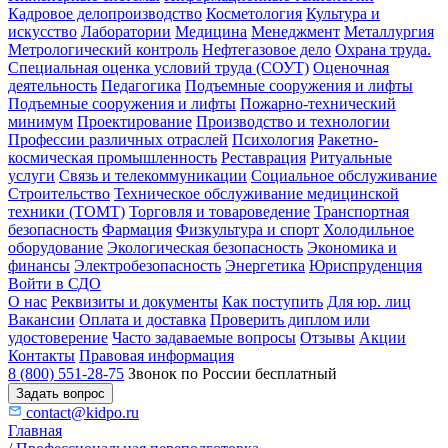
Кадровое делопроизводство
Косметология
Культура и
искусство
Лаборатории
Медицина
Менеджмент
Металлургия
Метрологический контроль
Нефтегазовое дело
Охрана труда.
Специальная оценка условий труда (СОУТ)
Оценочная
деятельность
Педагогика
Подъемные сооружения и лифты
Подъемные сооружения и лифты
Пожарно-технический
минимум
Проектирование
Производство и технологии
Профессии различных отраслей
Психология
Ракетно-
космическая промышленность
Реставрация
Ритуальные
услуги
Связь и телекоммуникации
Социальное обслуживание
Строительство
Техническое обслуживание медицинской
техники (ТОМТ)
Торговля и товароведение
Транспортная
безопасность
Фармация
Физкультура и спорт
Холодильное
оборудование
Экологическая безопасность
Экономика и
финансы
Электробезопасность
Энергетика
Юриспруденция
Войти в СДО
О нас
Реквизиты и документы
Как поступить
Для юр. лиц
Вакансии
Оплата и доставка
Проверить диплом или
удостоверение
Часто задаваемые вопросы
Отзывы
Акции
Контакты
Правовая информация
8 (800) 551-28-75
Звонок по России бесплатный
Задать вопрос
contact@kidpo.ru
Главная