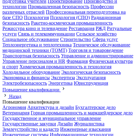
подготовка учителей
Проектирование
Производство и
технологии
Промышленная безопасность
Профессии
различных отраслей
Профессиональная переподготовка на
базе СПО
Психология
Психология (СПО)
Радиационная
безопасность
Ракетно-космическая промышленность
Режиссура кино и телевидение
Реставрация
РЖД
Ритуальные
услуги
Связь и телекоммуникации
Сельское хозяйство
Социальное обслуживание
Строительство
Сфера услуг
Теплоэнергетика и теплотехника
Техническое обслуживание
медицинской техники (ТОМТ)
Торговля и товароведение
Транспортная безопасность
Управление и администрирование
Управление персоналом и HR
Фармация
Физическая культура
и спорт
Химическая промышленность и технология
Холодильное оборудование
Экологическая безопасность
Экономика и финансы
Экспертиза
Эксплуатация
Электробезопасность
Энергетика
Юриспруденция
Повышение квалификации
Назад
Повышение квалификации
Агрономия
Архитектура и дизайн
Бухгалтерское дело
Ветеринария
Горная промышленность и маркшейдерское дело
Государственное и муниципальное управление
Государственные закупки
Дизайн
Журналистика
Землеустройство и кадастр
Инженерные изыскания
Инженерные системы
Информационные технологии