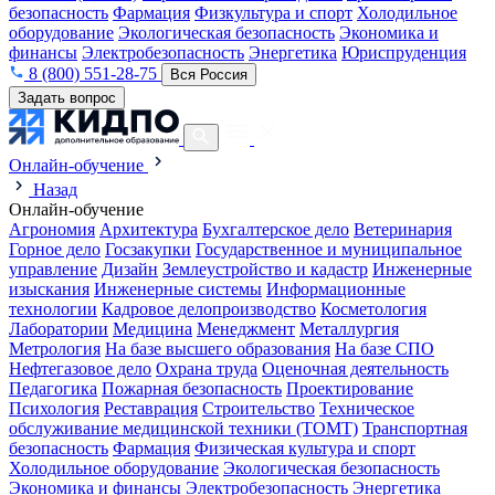
безопасность
Фармация
Физкультура и спорт
Холодильное
оборудование
Экологическая безопасность
Экономика и
финансы
Электробезопасность
Энергетика
Юриспруденция
8 (800) 551-28-75
Вся Россия
Задать вопрос
Онлайн-обучение
Назад
Онлайн-обучение
Агрономия
Архитектура
Бухгалтерское дело
Ветеринария
Горное дело
Госзакупки
Государственное и муниципальное
управление
Дизайн
Землеустройство и кадастр
Инженерные
изыскания
Инженерные системы
Информационные
технологии
Кадровое делопроизводство
Косметология
Лаборатории
Медицина
Менеджмент
Металлургия
Метрология
На базе высшего образования
На базе СПО
Нефтегазовое дело
Охрана труда
Оценочная деятельность
Педагогика
Пожарная безопасность
Проектирование
Психология
Реставрация
Строительство
Техническое
обслуживание медицинской техники (ТОМТ)
Транспортная
безопасность
Фармация
Физическая культура и спорт
Холодильное оборудование
Экологическая безопасность
Экономика и финансы
Электробезопасность
Энергетика