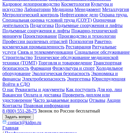
Кадровое делопроизводство
Косметология
Культура и
искусство
Лаборатории
Медицина
Менеджмент
Металлургия
Метрологический контроль
Нефтегазовое дело
Охрана труда.
Специальная оценка условий труда (СОУТ)
Оценочная
деятельность
Педагогика
Подъемные сооружения и лифты
Подъемные сооружения и лифты
Пожарно-технический
минимум
Проектирование
Производство и технологии
Профессии различных отраслей
Психология
Ракетно-
космическая промышленность
Реставрация
Ритуальные
услуги
Связь и телекоммуникации
Социальное обслуживание
Строительство
Техническое обслуживание медицинской
техники (ТОМТ)
Торговля и товароведение
Транспортная
безопасность
Фармация
Физкультура и спорт
Холодильное
оборудование
Экологическая безопасность
Экономика и
финансы
Электробезопасность
Энергетика
Юриспруденция
Войти в СДО
О нас
Реквизиты и документы
Как поступить
Для юр. лиц
Вакансии
Оплата и доставка
Проверить диплом или
удостоверение
Часто задаваемые вопросы
Отзывы
Акции
Контакты
Правовая информация
8 (800) 551-28-75
Звонок по России бесплатный
Задать вопрос
contact@kidpo.ru
Главная