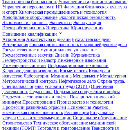
Транспортная безопасность
Управление и администрирование
Управление персоналом и HR
Фармация
Физическая культура
и спорт
Химическая промышленность и технология
Холодильное оборудование
Экологическая безопасность
Экономика и финансы
Экспертиза
Эксплуатация
Электробезопасность
Энергетика
Юриспруденция
Повышение квалификации
Агрономия
Архитектура и дизайн
Бухгалтерское дело
Ветеринария
Горная промышленность и маркшейдерское дело
Государственное и муниципальное управление
Государственные закупки
Дизайн
Журналистика
Землеустройство и кадастр
Инженерные изыскания
Инженерные системы
Информационные технологии
Кадровое делопроизводство
Косметология
Культура и
искусство
Лаборатории
Медицина
Менеджмент
Металлургия
Метрологический контроль
Нефтегазовое дело
Охрана труда.
Специальная оценка условий труда (СОУТ)
Оценочная
деятельность
Педагогика
Подъемные сооружения и лифты
Подъемные сооружения и лифты
Пожарно-технический
минимум
Проектирование
Производство и технологии
Профессии различных отраслей
Психология
Ракетно-
космическая промышленность
Реставрация
Ритуальные
услуги
Связь и телекоммуникации
Социальное обслуживание
Строительство
Техническое обслуживание медицинской
техники (ТОМТ)
Торговля и товароведение
Транспортная