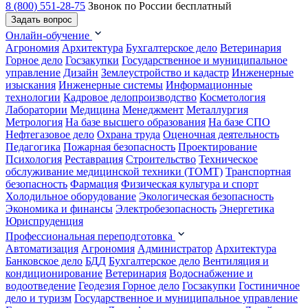
8 (800) 551-28-75
Звонок по России бесплатный
Задать вопрос
Онлайн-обучение
Агрономия
Архитектура
Бухгалтерское дело
Ветеринария
Горное дело
Госзакупки
Государственное и муниципальное
управление
Дизайн
Землеустройство и кадастр
Инженерные
изыскания
Инженерные системы
Информационные
технологии
Кадровое делопроизводство
Косметология
Лаборатории
Медицина
Менеджмент
Металлургия
Метрология
На базе высшего образования
На базе СПО
Нефтегазовое дело
Охрана труда
Оценочная деятельность
Педагогика
Пожарная безопасность
Проектирование
Психология
Реставрация
Строительство
Техническое
обслуживание медицинской техники (ТОМТ)
Транспортная
безопасность
Фармация
Физическая культура и спорт
Холодильное оборудование
Экологическая безопасность
Экономика и финансы
Электробезопасность
Энергетика
Юриспруденция
Профессиональная переподготовка
Автоматизация
Агрономия
Администратор
Архитектура
Банковское дело
БДД
Бухгалтерское дело
Вентиляция и
кондиционирование
Ветеринария
Водоснабжение и
водоотведение
Геодезия
Горное дело
Госзакупки
Гостиничное
дело и туризм
Государственное и муниципальное управление