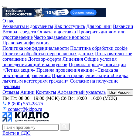
О нас
Реквизиты и документы
Как поступить
Для юр. лиц
Вакансии
Возврат средств
Оплата и доставка
Проверить диплом или
удостоверение
Часто задаваемые вопросы
Правовая информация
Политика конфиденциальности
Политика обработки cookie
Политика обработки персональных данных
Пользовательское
соглашение
Договор-оферта
Лицензия
Общие условия
проведения акций и конкурсов
Правила проведения акции
«Летняя акция»
Правила проведения акции «Скидка за
повторное обращение»
Правила проведения акции «Скидка
льготным категориям граждан»
Согласие на получение
рекламы
Отзывы
Акции
Контакты
Алфавитный указатель
Вся Россия
Пн-Пт: 08:00 - 19:00 (МСК) Сб-Вс: 10:00 - 16:00 (МСК)
8 (800) 551-28-75
contact@kidpo.ru
Войти в СДО