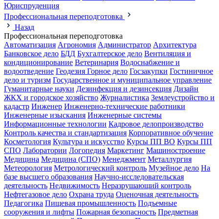
Юриспруденция
Профессиональная переподготовка
Назад
Профессиональная переподготовка
Автоматизация
Агрономия
Администратор
Архитектура
Банковское дело
БДД
Бухгалтерское дело
Вентиляция и
кондиционирование
Ветеринария
Водоснабжение и
водоотведение
Геодезия
Горное дело
Госзакупки
Гостиничное
дело и туризм
Государственное и муниципальное управление
Гуманитарные науки
Дезинфекция и дезинсекция
Дизайн
ЖКХ и городское хозяйство
Журналистика
Землеустройство и
кадастр
Инженер
Инженерно-технические работники
Инженерные изыскания
Инженерные системы
Информационные технологии
Кадровое делопроизводство
Контроль качества и стандартизация
Корпоративное обучение
Косметология
Культура и искусство
Курсы ПП ВО
Курсы ПП
СПО
Лаборатории
Логопедия
Маркетинг
Машиностроение
Медицина
Медицина (СПО)
Менеджмент
Металлургия
Метеорология
Метрологический контроль
Музейное дело
На
базе высшего образования
Научно-исследовательская
деятельность
Недвижимость
Неразрушающий контроль
Нефтегазовое дело
Охрана труда
Оценочная деятельность
Педагогика
Пищевая промышленность
Подъемные
сооружения и лифты
Пожарная безопасность
Предметная