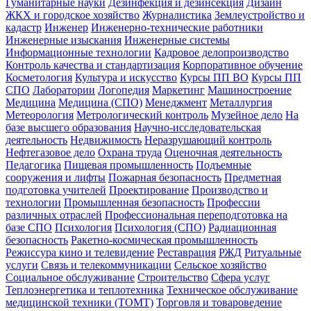
Гуманитарные науки
Дезинфекция и дезинсекция
Дизайн
ЖКХ и городское хозяйство
Журналистика
Землеустройство и
кадастр
Инженер
Инженерно-технические работники
Инженерные изыскания
Инженерные системы
Информационные технологии
Кадровое делопроизводство
Контроль качества и стандартизация
Корпоративное обучение
Косметология
Культура и искусство
Курсы ПП ВО
Курсы ПП
СПО
Лаборатории
Логопедия
Маркетинг
Машиностроение
Медицина
Медицина (СПО)
Менеджмент
Металлургия
Метеорология
Метрологический контроль
Музейное дело
На
базе высшего образования
Научно-исследовательская
деятельность
Недвижимость
Неразрушающий контроль
Нефтегазовое дело
Охрана труда
Оценочная деятельность
Педагогика
Пищевая промышленность
Подъемные
сооружения и лифты
Пожарная безопасность
Предметная
подготовка учителей
Проектирование
Производство и
технологии
Промышленная безопасность
Профессии
различных отраслей
Профессиональная переподготовка на
базе СПО
Психология
Психология (СПО)
Радиационная
безопасность
Ракетно-космическая промышленность
Режиссура кино и телевидение
Реставрация
РЖД
Ритуальные
услуги
Связь и телекоммуникации
Сельское хозяйство
Социальное обслуживание
Строительство
Сфера услуг
Теплоэнергетика и теплотехника
Техническое обслуживание
медицинской техники (ТОМТ)
Торговля и товароведение