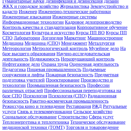
Гуманитарные науки
Дезинфекция и дезинсекция
Дизайн
ЖКХ и городское хозяйство
Журналистика
Землеустройство и
кадастр
Инженер
Инженерно-технические работники
Инженерные изыскания
Инженерные системы
Информационные технологии
Кадровое делопроизводство
Контроль качества и стандартизация
Корпоративное обучение
Косметология
Культура и искусство
Курсы ПП ВО
Курсы ПП
СПО
Лаборатории
Логопедия
Маркетинг
Машиностроение
Медицина
Медицина (СПО)
Менеджмент
Металлургия
Метеорология
Метрологический контроль
Музейное дело
На
базе высшего образования
Научно-исследовательская
деятельность
Недвижимость
Неразрушающий контроль
Нефтегазовое дело
Охрана труда
Оценочная деятельность
Педагогика
Пищевая промышленность
Подъемные
сооружения и лифты
Пожарная безопасность
Предметная
подготовка учителей
Проектирование
Производство и
технологии
Промышленная безопасность
Профессии
различных отраслей
Профессиональная переподготовка на
базе СПО
Психология
Психология (СПО)
Радиационная
безопасность
Ракетно-космическая промышленность
Режиссура кино и телевидение
Реставрация
РЖД
Ритуальные
услуги
Связь и телекоммуникации
Сельское хозяйство
Социальное обслуживание
Строительство
Сфера услуг
Теплоэнергетика и теплотехника
Техническое обслуживание
медицинской техники (ТОМТ)
Торговля и товароведение