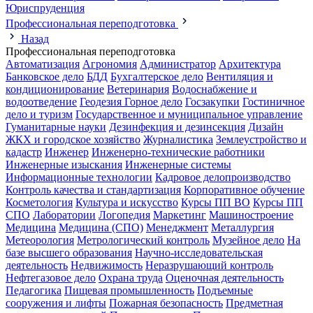
Юриспруденция
Профессиональная переподготовка
Назад
Профессиональная переподготовка
Автоматизация
Агрономия
Администратор
Архитектура
Банковское дело
БДД
Бухгалтерское дело
Вентиляция и
кондиционирование
Ветеринария
Водоснабжение и
водоотведение
Геодезия
Горное дело
Госзакупки
Гостиничное
дело и туризм
Государственное и муниципальное управление
Гуманитарные науки
Дезинфекция и дезинсекция
Дизайн
ЖКХ и городское хозяйство
Журналистика
Землеустройство и
кадастр
Инженер
Инженерно-технические работники
Инженерные изыскания
Инженерные системы
Информационные технологии
Кадровое делопроизводство
Контроль качества и стандартизация
Корпоративное обучение
Косметология
Культура и искусство
Курсы ПП ВО
Курсы ПП
СПО
Лаборатории
Логопедия
Маркетинг
Машиностроение
Медицина
Медицина (СПО)
Менеджмент
Металлургия
Метеорология
Метрологический контроль
Музейное дело
На
базе высшего образования
Научно-исследовательская
деятельность
Недвижимость
Неразрушающий контроль
Нефтегазовое дело
Охрана труда
Оценочная деятельность
Педагогика
Пищевая промышленность
Подъемные
сооружения и лифты
Пожарная безопасность
Предметная