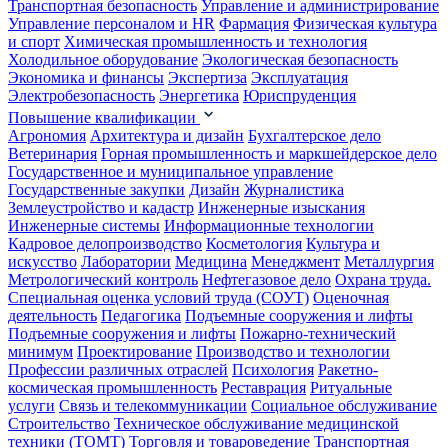
Транспортная безопасность
Управление и администрирование
Управление персоналом и HR
Фармация
Физическая культура
и спорт
Химическая промышленность и технология
Холодильное оборудование
Экологическая безопасность
Экономика и финансы
Экспертиза
Эксплуатация
Электробезопасность
Энергетика
Юриспруденция
Повышение квалификации
Агрономия
Архитектура и дизайн
Бухгалтерское дело
Ветеринария
Горная промышленность и маркшейдерское дело
Государственное и муниципальное управление
Государственные закупки
Дизайн
Журналистика
Землеустройство и кадастр
Инженерные изыскания
Инженерные системы
Информационные технологии
Кадровое делопроизводство
Косметология
Культура и
искусство
Лаборатории
Медицина
Менеджмент
Металлургия
Метрологический контроль
Нефтегазовое дело
Охрана труда.
Специальная оценка условий труда (СОУТ)
Оценочная
деятельность
Педагогика
Подъемные сооружения и лифты
Подъемные сооружения и лифты
Пожарно-технический
минимум
Проектирование
Производство и технологии
Профессии различных отраслей
Психология
Ракетно-
космическая промышленность
Реставрация
Ритуальные
услуги
Связь и телекоммуникации
Социальное обслуживание
Строительство
Техническое обслуживание медицинской
техники (ТОМТ)
Торговля и товароведение
Транспортная