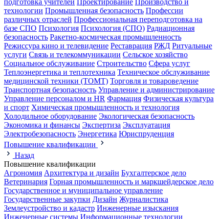
подготовка учителей
Проектирование
Производство и
технологии
Промышленная безопасность
Профессии
различных отраслей
Профессиональная переподготовка на
базе СПО
Психология
Психология (СПО)
Радиационная
безопасность
Ракетно-космическая промышленность
Режиссура кино и телевидение
Реставрация
РЖД
Ритуальные
услуги
Связь и телекоммуникации
Сельское хозяйство
Социальное обслуживание
Строительство
Сфера услуг
Теплоэнергетика и теплотехника
Техническое обслуживание
медицинской техники (ТОМТ)
Торговля и товароведение
Транспортная безопасность
Управление и администрирование
Управление персоналом и HR
Фармация
Физическая культура
и спорт
Химическая промышленность и технология
Холодильное оборудование
Экологическая безопасность
Экономика и финансы
Экспертиза
Эксплуатация
Электробезопасность
Энергетика
Юриспруденция
Повышение квалификации
Назад
Повышение квалификации
Агрономия
Архитектура и дизайн
Бухгалтерское дело
Ветеринария
Горная промышленность и маркшейдерское дело
Государственное и муниципальное управление
Государственные закупки
Дизайн
Журналистика
Землеустройство и кадастр
Инженерные изыскания
Инженерные системы
Информационные технологии