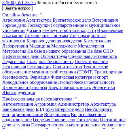
8 (800) 551-28-75
Звонок по России бесплатный
Задать вопрос
Онлайн-обучение
Агрономия
Архитектура
Бухгалтерское дело
Ветеринария
Горное дело
Госзакупки
Государственное и муниципальное
управление
Дизайн
Землеустройство и кадастр
Инженерные
изыскания
Инженерные системы
Информационные
технологии
Кадровое делопроизводство
Косметология
Лаборатории
Медицина
Менеджмент
Металлургия
Метрология
На базе высшего образования
На базе СПО
Нефтегазовое дело
Охрана труда
Оценочная деятельность
Педагогика
Пожарная безопасность
Проектирование
Психология
Реставрация
Строительство
Техническое
обслуживание медицинской техники (ТОМТ)
Транспортная
безопасность
Фармация
Физическая культура и спорт
Холодильное оборудование
Экологическая безопасность
Экономика и финансы
Электробезопасность
Энергетика
Юриспруденция
Профессиональная переподготовка
Автоматизация
Агрономия
Администратор
Архитектура
Банковское дело
БДД
Бухгалтерское дело
Вентиляция и
кондиционирование
Ветеринария
Водоснабжение и
водоотведение
Геодезия
Горное дело
Госзакупки
Гостиничное
дело и туризм
Государственное и муниципальное управление