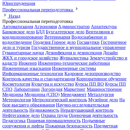
Юриспруденция
Профессиональная переподготовка
Назад
Профессиональная переподготовка
Автоматизация
Агрономия
Администратор
Архитектура
Банковское дело
БДД
Бухгалтерское дело
Вентиляция и
кондиционирование
Ветеринария
Водоснабжение и
водоотведение
Геодезия
Горное дело
Госзакупки
Гостиничное
дело и туризм
Государственное и муниципальное управление
Гуманитарные науки
Дезинфекция и дезинсекция
Дизайн
ЖКХ и городское хозяйство
Журналистика
Землеустройство и
кадастр
Инженер
Инженерно-технические работники
Инженерные изыскания
Инженерные системы
Информационные технологии
Кадровое делопроизводство
Контроль качества и стандартизация
Корпоративное обучение
Косметология
Культура и искусство
Курсы ПП ВО
Курсы ПП
СПО
Лаборатории
Логопедия
Маркетинг
Машиностроение
Медицина
Медицина (СПО)
Менеджмент
Металлургия
Метеорология
Метрологический контроль
Музейное дело
На
базе высшего образования
Научно-исследовательская
деятельность
Недвижимость
Неразрушающий контроль
Нефтегазовое дело
Охрана труда
Оценочная деятельность
Педагогика
Пищевая промышленность
Подъемные
сооружения и лифты
Пожарная безопасность
Предметная