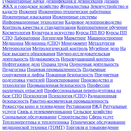
Гуманитарные науки
Дезинфекция и дезинсекция
Дизайн
ЖКХ и городское хозяйство
Журналистика
Землеустройство и
кадастр
Инженер
Инженерно-технические работники
Инженерные изыскания
Инженерные системы
Информационные технологии
Кадровое делопроизводство
Контроль качества и стандартизация
Корпоративное обучение
Косметология
Культура и искусство
Курсы ПП ВО
Курсы ПП
СПО
Лаборатории
Логопедия
Маркетинг
Машиностроение
Медицина
Медицина (СПО)
Менеджмент
Металлургия
Метеорология
Метрологический контроль
Музейное дело
На
базе высшего образования
Научно-исследовательская
деятельность
Недвижимость
Неразрушающий контроль
Нефтегазовое дело
Охрана труда
Оценочная деятельность
Педагогика
Пищевая промышленность
Подъемные
сооружения и лифты
Пожарная безопасность
Предметная
подготовка учителей
Проектирование
Производство и
технологии
Промышленная безопасность
Профессии
различных отраслей
Профессиональная переподготовка на
базе СПО
Психология
Психология (СПО)
Радиационная
безопасность
Ракетно-космическая промышленность
Режиссура кино и телевидение
Реставрация
РЖД
Ритуальные
услуги
Связь и телекоммуникации
Сельское хозяйство
Социальное обслуживание
Строительство
Сфера услуг
Теплоэнергетика и теплотехника
Техническое обслуживание
медицинской техники (ТОМТ)
Торговля и товароведение