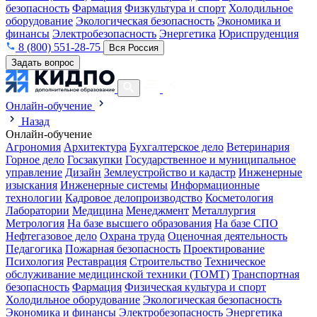
безопасность
Фармация
Физкультура и спорт
Холодильное
оборудование
Экологическая безопасность
Экономика и
финансы
Электробезопасность
Энергетика
Юриспруденция
8 (800) 551-28-75
Вся Россия
Задать вопрос
Онлайн-обучение
Назад
Онлайн-обучение
Агрономия
Архитектура
Бухгалтерское дело
Ветеринария
Горное дело
Госзакупки
Государственное и муниципальное
управление
Дизайн
Землеустройство и кадастр
Инженерные
изыскания
Инженерные системы
Информационные
технологии
Кадровое делопроизводство
Косметология
Лаборатории
Медицина
Менеджмент
Металлургия
Метрология
На базе высшего образования
На базе СПО
Нефтегазовое дело
Охрана труда
Оценочная деятельность
Педагогика
Пожарная безопасность
Проектирование
Психология
Реставрация
Строительство
Техническое
обслуживание медицинской техники (ТОМТ)
Транспортная
безопасность
Фармация
Физическая культура и спорт
Холодильное оборудование
Экологическая безопасность
Экономика и финансы
Электробезопасность
Энергетика