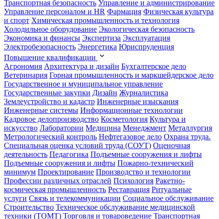
Транспортная безопасность
Управление и администрирование
Управление персоналом и HR
Фармация
Физическая культура
и спорт
Химическая промышленность и технология
Холодильное оборудование
Экологическая безопасность
Экономика и финансы
Экспертиза
Эксплуатация
Электробезопасность
Энергетика
Юриспруденция
Повышение квалификации
Агрономия
Архитектура и дизайн
Бухгалтерское дело
Ветеринария
Горная промышленность и маркшейдерское дело
Государственное и муниципальное управление
Государственные закупки
Дизайн
Журналистика
Землеустройство и кадастр
Инженерные изыскания
Инженерные системы
Информационные технологии
Кадровое делопроизводство
Косметология
Культура и
искусство
Лаборатории
Медицина
Менеджмент
Металлургия
Метрологический контроль
Нефтегазовое дело
Охрана труда.
Специальная оценка условий труда (СОУТ)
Оценочная
деятельность
Педагогика
Подъемные сооружения и лифты
Подъемные сооружения и лифты
Пожарно-технический
минимум
Проектирование
Производство и технологии
Профессии различных отраслей
Психология
Ракетно-
космическая промышленность
Реставрация
Ритуальные
услуги
Связь и телекоммуникации
Социальное обслуживание
Строительство
Техническое обслуживание медицинской
техники (ТОМТ)
Торговля и товароведение
Транспортная