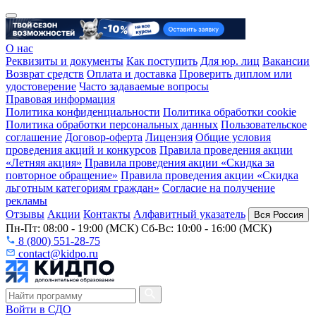
О нас
Реквизиты и документы
Как поступить
Для юр. лиц
Вакансии
Возврат средств
Оплата и доставка
Проверить диплом или
удостоверение
Часто задаваемые вопросы
Правовая информация
Политика конфиденциальности
Политика обработки cookie
Политика обработки персональных данных
Пользовательское
соглашение
Договор-оферта
Лицензия
Общие условия
проведения акций и конкурсов
Правила проведения акции
«Летняя акция»
Правила проведения акции «Скидка за
повторное обращение»
Правила проведения акции «Скидка
льготным категориям граждан»
Согласие на получение
рекламы
Отзывы
Акции
Контакты
Алфавитный указатель
Вся Россия
Пн-Пт: 08:00 - 19:00 (МСК) Сб-Вс: 10:00 - 16:00 (МСК)
8 (800) 551-28-75
contact@kidpo.ru
Войти в СДО