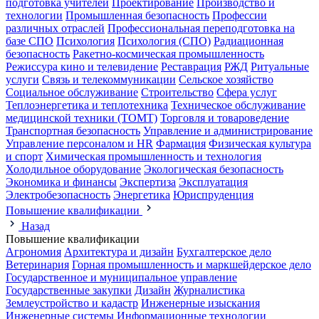
подготовка учителей
Проектирование
Производство и
технологии
Промышленная безопасность
Профессии
различных отраслей
Профессиональная переподготовка на
базе СПО
Психология
Психология (СПО)
Радиационная
безопасность
Ракетно-космическая промышленность
Режиссура кино и телевидение
Реставрация
РЖД
Ритуальные
услуги
Связь и телекоммуникации
Сельское хозяйство
Социальное обслуживание
Строительство
Сфера услуг
Теплоэнергетика и теплотехника
Техническое обслуживание
медицинской техники (ТОМТ)
Торговля и товароведение
Транспортная безопасность
Управление и администрирование
Управление персоналом и HR
Фармация
Физическая культура
и спорт
Химическая промышленность и технология
Холодильное оборудование
Экологическая безопасность
Экономика и финансы
Экспертиза
Эксплуатация
Электробезопасность
Энергетика
Юриспруденция
Повышение квалификации
Назад
Повышение квалификации
Агрономия
Архитектура и дизайн
Бухгалтерское дело
Ветеринария
Горная промышленность и маркшейдерское дело
Государственное и муниципальное управление
Государственные закупки
Дизайн
Журналистика
Землеустройство и кадастр
Инженерные изыскания
Инженерные системы
Информационные технологии