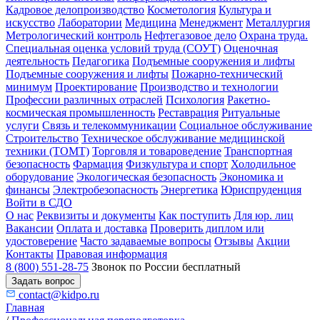
Кадровое делопроизводство
Косметология
Культура и
искусство
Лаборатории
Медицина
Менеджмент
Металлургия
Метрологический контроль
Нефтегазовое дело
Охрана труда.
Специальная оценка условий труда (СОУТ)
Оценочная
деятельность
Педагогика
Подъемные сооружения и лифты
Подъемные сооружения и лифты
Пожарно-технический
минимум
Проектирование
Производство и технологии
Профессии различных отраслей
Психология
Ракетно-
космическая промышленность
Реставрация
Ритуальные
услуги
Связь и телекоммуникации
Социальное обслуживание
Строительство
Техническое обслуживание медицинской
техники (ТОМТ)
Торговля и товароведение
Транспортная
безопасность
Фармация
Физкультура и спорт
Холодильное
оборудование
Экологическая безопасность
Экономика и
финансы
Электробезопасность
Энергетика
Юриспруденция
Войти в СДО
О нас
Реквизиты и документы
Как поступить
Для юр. лиц
Вакансии
Оплата и доставка
Проверить диплом или
удостоверение
Часто задаваемые вопросы
Отзывы
Акции
Контакты
Правовая информация
8 (800) 551-28-75
Звонок по России бесплатный
Задать вопрос
contact@kidpo.ru
Главная