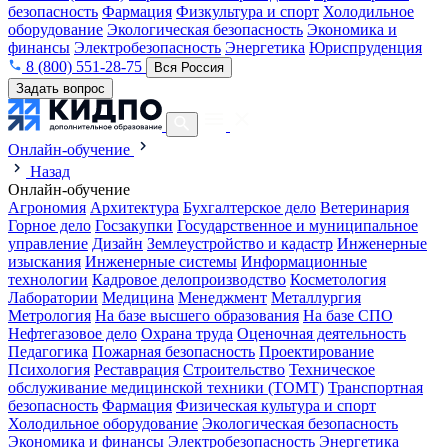
безопасность
Фармация
Физкультура и спорт
Холодильное
оборудование
Экологическая безопасность
Экономика и
финансы
Электробезопасность
Энергетика
Юриспруденция
8 (800) 551-28-75
Вся Россия
Задать вопрос
Онлайн-обучение
Назад
Онлайн-обучение
Агрономия
Архитектура
Бухгалтерское дело
Ветеринария
Горное дело
Госзакупки
Государственное и муниципальное
управление
Дизайн
Землеустройство и кадастр
Инженерные
изыскания
Инженерные системы
Информационные
технологии
Кадровое делопроизводство
Косметология
Лаборатории
Медицина
Менеджмент
Металлургия
Метрология
На базе высшего образования
На базе СПО
Нефтегазовое дело
Охрана труда
Оценочная деятельность
Педагогика
Пожарная безопасность
Проектирование
Психология
Реставрация
Строительство
Техническое
обслуживание медицинской техники (ТОМТ)
Транспортная
безопасность
Фармация
Физическая культура и спорт
Холодильное оборудование
Экологическая безопасность
Экономика и финансы
Электробезопасность
Энергетика