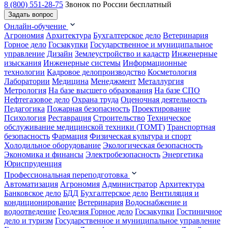
8 (800) 551-28-75
Звонок по России бесплатный
Задать вопрос
Онлайн-обучение
Агрономия
Архитектура
Бухгалтерское дело
Ветеринария
Горное дело
Госзакупки
Государственное и муниципальное
управление
Дизайн
Землеустройство и кадастр
Инженерные
изыскания
Инженерные системы
Информационные
технологии
Кадровое делопроизводство
Косметология
Лаборатории
Медицина
Менеджмент
Металлургия
Метрология
На базе высшего образования
На базе СПО
Нефтегазовое дело
Охрана труда
Оценочная деятельность
Педагогика
Пожарная безопасность
Проектирование
Психология
Реставрация
Строительство
Техническое
обслуживание медицинской техники (ТОМТ)
Транспортная
безопасность
Фармация
Физическая культура и спорт
Холодильное оборудование
Экологическая безопасность
Экономика и финансы
Электробезопасность
Энергетика
Юриспруденция
Профессиональная переподготовка
Автоматизация
Агрономия
Администратор
Архитектура
Банковское дело
БДД
Бухгалтерское дело
Вентиляция и
кондиционирование
Ветеринария
Водоснабжение и
водоотведение
Геодезия
Горное дело
Госзакупки
Гостиничное
дело и туризм
Государственное и муниципальное управление