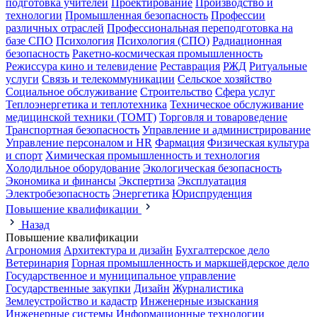
подготовка учителей
Проектирование
Производство и
технологии
Промышленная безопасность
Профессии
различных отраслей
Профессиональная переподготовка на
базе СПО
Психология
Психология (СПО)
Радиационная
безопасность
Ракетно-космическая промышленность
Режиссура кино и телевидение
Реставрация
РЖД
Ритуальные
услуги
Связь и телекоммуникации
Сельское хозяйство
Социальное обслуживание
Строительство
Сфера услуг
Теплоэнергетика и теплотехника
Техническое обслуживание
медицинской техники (ТОМТ)
Торговля и товароведение
Транспортная безопасность
Управление и администрирование
Управление персоналом и HR
Фармация
Физическая культура
и спорт
Химическая промышленность и технология
Холодильное оборудование
Экологическая безопасность
Экономика и финансы
Экспертиза
Эксплуатация
Электробезопасность
Энергетика
Юриспруденция
Повышение квалификации
Назад
Повышение квалификации
Агрономия
Архитектура и дизайн
Бухгалтерское дело
Ветеринария
Горная промышленность и маркшейдерское дело
Государственное и муниципальное управление
Государственные закупки
Дизайн
Журналистика
Землеустройство и кадастр
Инженерные изыскания
Инженерные системы
Информационные технологии