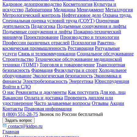
Кадровое делопроизводство
Косметология
Культура и
искусство
Лаборатории
Медицина
Менеджмент
Металлургия
Метрологический контроль
Нефтегазовое дело
Охрана труда.
Специальная оценка условий труда (СОУТ)
Оценочная
деятельность
Педагогика
Подъемные сооружения и лифты
Подъемные сооружения и лифты
Пожарно-технический
минимум
Проектирование
Производство и технологии
Профессии различных отраслей
Психология
Ракетно-
космическая промышленность
Реставрация
Ритуальные
услуги
Связь и телекоммуникации
Социальное обслуживание
Строительство
Техническое обслуживание медицинской
техники (ТОМТ)
Торговля и товароведение
Транспортная
безопасность
Фармация
Физкультура и спорт
Холодильное
оборудование
Экологическая безопасность
Экономика и
финансы
Электробезопасность
Энергетика
Юриспруденция
Войти в СДО
О нас
Реквизиты и документы
Как поступить
Для юр. лиц
Вакансии
Оплата и доставка
Проверить диплом или
удостоверение
Часто задаваемые вопросы
Отзывы
Акции
Контакты
Правовая информация
8 (800) 551-28-75
Звонок по России бесплатный
Задать вопрос
contact@kidpo.ru
Главная