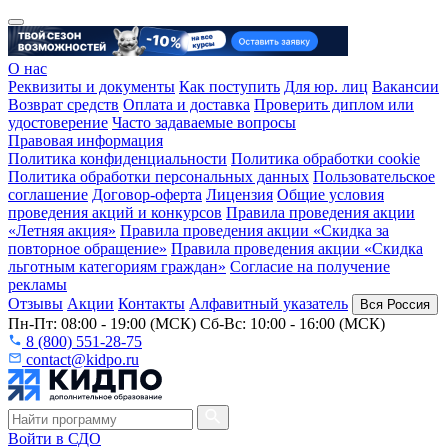
О нас
Реквизиты и документы
Как поступить
Для юр. лиц
Вакансии
Возврат средств
Оплата и доставка
Проверить диплом или
удостоверение
Часто задаваемые вопросы
Правовая информация
Политика конфиденциальности
Политика обработки cookie
Политика обработки персональных данных
Пользовательское
соглашение
Договор-оферта
Лицензия
Общие условия
проведения акций и конкурсов
Правила проведения акции
«Летняя акция»
Правила проведения акции «Скидка за
повторное обращение»
Правила проведения акции «Скидка
льготным категориям граждан»
Согласие на получение
рекламы
Отзывы
Акции
Контакты
Алфавитный указатель
Вся Россия
Пн-Пт: 08:00 - 19:00 (МСК) Сб-Вс: 10:00 - 16:00 (МСК)
8 (800) 551-28-75
contact@kidpo.ru
Войти в СДО