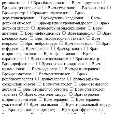
реаниматолог
Врач-бактериолог
Врач-вирусолог
Врач-гастроэнтеролог
Врач-гематолог
Врач-генетик
Врач-гериатр
Врач-дезинфектолог
Врач-
дерматовенеролог
Врач-детский кардиолог
Врач-
детский онколог
Врач-детский уролог-андролог
Врач-
детский хирург
Врач-детский эндокринолог
Врач-
диетолог
Врач-инфекционист
Врач-кардиолог
Врач-
колопроктолог
Врач-лабораторный генетик
Врач-
невролог
Врач-нейрохирург
Врач-неонатолог
Врач-
нефролог
Врач-онколог
Врач-ортодонт
Врач-
оториноларинголог
Врач-офтальмолог
Врач-
паразитолог
Врач-патологоанатом
Врач-педиатр
Врач-профпатолог
Врач-психиатр-нарколог
Врач-
пульмонолог
Врач-радиолог
Врач-радиотерапевт
Врач-ревматолог
Врач-рентгенолог
Врач-
рефлексотерапевт
Врач-сексолог
Врач-сердечно-
сосудистый хирург
Врач-стоматолог
Врач-стоматолог
детский
Врач-стоматолог-ортопед
Врач-стоматолог-
терапевт
Врач-стоматолог-хирург
Врач-сурдолог-
оториноларинголог
Врач-терапевт
Врач-терапевт
участковый
Врач-токсиколог
Врач-торакальный хирург
Врач-травматолог-ортопед
Врач-трансфузиолог