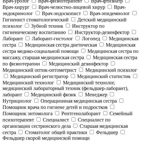
Врач-уролог
Врач-физиотерапевт
Врач-фтизиатр
Врач-хирург
Врач-челюстно-лицевой хирур
Врач-
эндокринолог
Врач-эндоскопист
Врач-эпидемиолог
Гигиенист стоматологический
Детский медицинский
психолог
Зубной техник
Инструктор по
гигиеническому воспитанию
Инструктор-дезинфектор
Лаборант
Лаборант-гистолог
Логопед
Медицинская
сестра
Медицинская сестра диетическая
Медицинская
сестра медико-социальной помощи
Медицинская сестра по
массажу, старшая медицинская сестра
Медицинская сестра
по физиотерапии
Медицинский дезинфектор
Медицинский оптик-оптометрист
Медицинский психолог
Медицинский регистратор
Медицинский статистик
Медицинский технолог
Медицинский технолог,
медицинский лабораторный техник (фельдшер-лаборант),
лаборант
Медицинский физик
Менеджер
Нутрициолог
Операционная медицинская сестра
Помощник врача по гигиене детей и подростков
Помощник энтомолога
Рентгенолаборант
Семейный
психотерапевт
Специалист
Специалист по
организации сестринского дела
Старшая медицинская
сестра
Стоматолог общей практики
Фельдшер
Фельдшер скорой медицинской помощи