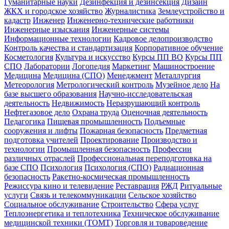
Гуманитарные науки
Дезинфекция и дезинсекция
Дизайн
ЖКХ и городское хозяйство
Журналистика
Землеустройство и
кадастр
Инженер
Инженерно-технические работники
Инженерные изыскания
Инженерные системы
Информационные технологии
Кадровое делопроизводство
Контроль качества и стандартизация
Корпоративное обучение
Косметология
Культура и искусство
Курсы ПП ВО
Курсы ПП
СПО
Лаборатории
Логопедия
Маркетинг
Машиностроение
Медицина
Медицина (СПО)
Менеджмент
Металлургия
Метеорология
Метрологический контроль
Музейное дело
На
базе высшего образования
Научно-исследовательская
деятельность
Недвижимость
Неразрушающий контроль
Нефтегазовое дело
Охрана труда
Оценочная деятельность
Педагогика
Пищевая промышленность
Подъемные
сооружения и лифты
Пожарная безопасность
Предметная
подготовка учителей
Проектирование
Производство и
технологии
Промышленная безопасность
Профессии
различных отраслей
Профессиональная переподготовка на
базе СПО
Психология
Психология (СПО)
Радиационная
безопасность
Ракетно-космическая промышленность
Режиссура кино и телевидение
Реставрация
РЖД
Ритуальные
услуги
Связь и телекоммуникации
Сельское хозяйство
Социальное обслуживание
Строительство
Сфера услуг
Теплоэнергетика и теплотехника
Техническое обслуживание
медицинской техники (ТОМТ)
Торговля и товароведение