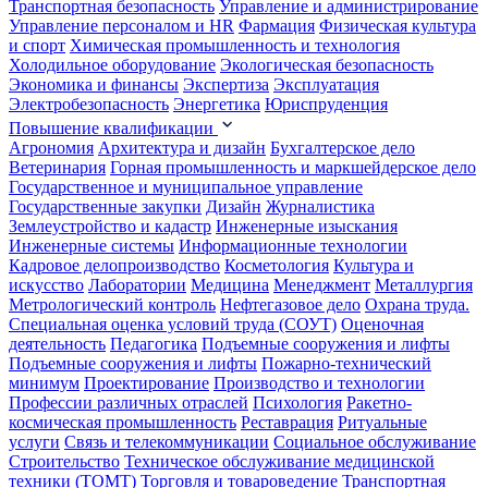
Транспортная безопасность
Управление и администрирование
Управление персоналом и HR
Фармация
Физическая культура
и спорт
Химическая промышленность и технология
Холодильное оборудование
Экологическая безопасность
Экономика и финансы
Экспертиза
Эксплуатация
Электробезопасность
Энергетика
Юриспруденция
Повышение квалификации
Агрономия
Архитектура и дизайн
Бухгалтерское дело
Ветеринария
Горная промышленность и маркшейдерское дело
Государственное и муниципальное управление
Государственные закупки
Дизайн
Журналистика
Землеустройство и кадастр
Инженерные изыскания
Инженерные системы
Информационные технологии
Кадровое делопроизводство
Косметология
Культура и
искусство
Лаборатории
Медицина
Менеджмент
Металлургия
Метрологический контроль
Нефтегазовое дело
Охрана труда.
Специальная оценка условий труда (СОУТ)
Оценочная
деятельность
Педагогика
Подъемные сооружения и лифты
Подъемные сооружения и лифты
Пожарно-технический
минимум
Проектирование
Производство и технологии
Профессии различных отраслей
Психология
Ракетно-
космическая промышленность
Реставрация
Ритуальные
услуги
Связь и телекоммуникации
Социальное обслуживание
Строительство
Техническое обслуживание медицинской
техники (ТОМТ)
Торговля и товароведение
Транспортная