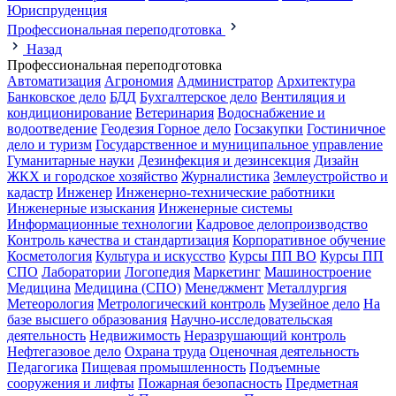
Юриспруденция
Профессиональная переподготовка
Назад
Профессиональная переподготовка
Автоматизация
Агрономия
Администратор
Архитектура
Банковское дело
БДД
Бухгалтерское дело
Вентиляция и
кондиционирование
Ветеринария
Водоснабжение и
водоотведение
Геодезия
Горное дело
Госзакупки
Гостиничное
дело и туризм
Государственное и муниципальное управление
Гуманитарные науки
Дезинфекция и дезинсекция
Дизайн
ЖКХ и городское хозяйство
Журналистика
Землеустройство и
кадастр
Инженер
Инженерно-технические работники
Инженерные изыскания
Инженерные системы
Информационные технологии
Кадровое делопроизводство
Контроль качества и стандартизация
Корпоративное обучение
Косметология
Культура и искусство
Курсы ПП ВО
Курсы ПП
СПО
Лаборатории
Логопедия
Маркетинг
Машиностроение
Медицина
Медицина (СПО)
Менеджмент
Металлургия
Метеорология
Метрологический контроль
Музейное дело
На
базе высшего образования
Научно-исследовательская
деятельность
Недвижимость
Неразрушающий контроль
Нефтегазовое дело
Охрана труда
Оценочная деятельность
Педагогика
Пищевая промышленность
Подъемные
сооружения и лифты
Пожарная безопасность
Предметная