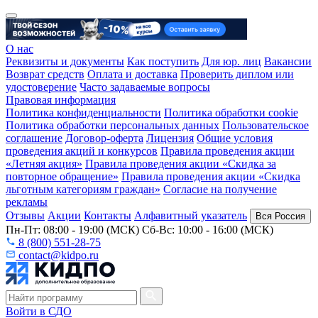
О нас
Реквизиты и документы
Как поступить
Для юр. лиц
Вакансии
Возврат средств
Оплата и доставка
Проверить диплом или
удостоверение
Часто задаваемые вопросы
Правовая информация
Политика конфиденциальности
Политика обработки cookie
Политика обработки персональных данных
Пользовательское
соглашение
Договор-оферта
Лицензия
Общие условия
проведения акций и конкурсов
Правила проведения акции
«Летняя акция»
Правила проведения акции «Скидка за
повторное обращение»
Правила проведения акции «Скидка
льготным категориям граждан»
Согласие на получение
рекламы
Отзывы
Акции
Контакты
Алфавитный указатель
Вся Россия
Пн-Пт: 08:00 - 19:00 (МСК) Сб-Вс: 10:00 - 16:00 (МСК)
8 (800) 551-28-75
contact@kidpo.ru
Войти в СДО