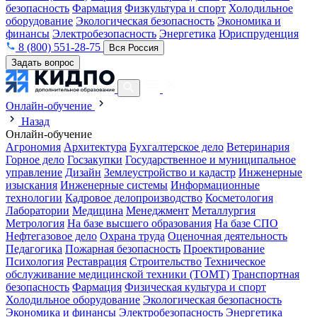
безопасность
Фармация
Физкультура и спорт
Холодильное
оборудование
Экологическая безопасность
Экономика и
финансы
Электробезопасность
Энергетика
Юриспруденция
8 (800) 551-28-75
Вся Россия
Задать вопрос
Онлайн-обучение
Назад
Онлайн-обучение
Агрономия
Архитектура
Бухгалтерское дело
Ветеринария
Горное дело
Госзакупки
Государственное и муниципальное
управление
Дизайн
Землеустройство и кадастр
Инженерные
изыскания
Инженерные системы
Информационные
технологии
Кадровое делопроизводство
Косметология
Лаборатории
Медицина
Менеджмент
Металлургия
Метрология
На базе высшего образования
На базе СПО
Нефтегазовое дело
Охрана труда
Оценочная деятельность
Педагогика
Пожарная безопасность
Проектирование
Психология
Реставрация
Строительство
Техническое
обслуживание медицинской техники (ТОМТ)
Транспортная
безопасность
Фармация
Физическая культура и спорт
Холодильное оборудование
Экологическая безопасность
Экономика и финансы
Электробезопасность
Энергетика