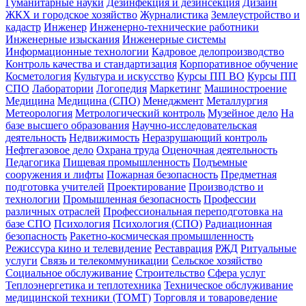
Гуманитарные науки
Дезинфекция и дезинсекция
Дизайн
ЖКХ и городское хозяйство
Журналистика
Землеустройство и
кадастр
Инженер
Инженерно-технические работники
Инженерные изыскания
Инженерные системы
Информационные технологии
Кадровое делопроизводство
Контроль качества и стандартизация
Корпоративное обучение
Косметология
Культура и искусство
Курсы ПП ВО
Курсы ПП
СПО
Лаборатории
Логопедия
Маркетинг
Машиностроение
Медицина
Медицина (СПО)
Менеджмент
Металлургия
Метеорология
Метрологический контроль
Музейное дело
На
базе высшего образования
Научно-исследовательская
деятельность
Недвижимость
Неразрушающий контроль
Нефтегазовое дело
Охрана труда
Оценочная деятельность
Педагогика
Пищевая промышленность
Подъемные
сооружения и лифты
Пожарная безопасность
Предметная
подготовка учителей
Проектирование
Производство и
технологии
Промышленная безопасность
Профессии
различных отраслей
Профессиональная переподготовка на
базе СПО
Психология
Психология (СПО)
Радиационная
безопасность
Ракетно-космическая промышленность
Режиссура кино и телевидение
Реставрация
РЖД
Ритуальные
услуги
Связь и телекоммуникации
Сельское хозяйство
Социальное обслуживание
Строительство
Сфера услуг
Теплоэнергетика и теплотехника
Техническое обслуживание
медицинской техники (ТОМТ)
Торговля и товароведение