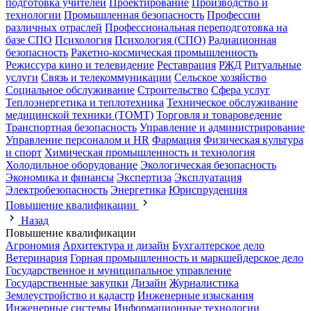
подготовка учителей
Проектирование
Производство и
технологии
Промышленная безопасность
Профессии
различных отраслей
Профессиональная переподготовка на
базе СПО
Психология
Психология (СПО)
Радиационная
безопасность
Ракетно-космическая промышленность
Режиссура кино и телевидение
Реставрация
РЖД
Ритуальные
услуги
Связь и телекоммуникации
Сельское хозяйство
Социальное обслуживание
Строительство
Сфера услуг
Теплоэнергетика и теплотехника
Техническое обслуживание
медицинской техники (ТОМТ)
Торговля и товароведение
Транспортная безопасность
Управление и администрирование
Управление персоналом и HR
Фармация
Физическая культура
и спорт
Химическая промышленность и технология
Холодильное оборудование
Экологическая безопасность
Экономика и финансы
Экспертиза
Эксплуатация
Электробезопасность
Энергетика
Юриспруденция
Повышение квалификации
Назад
Повышение квалификации
Агрономия
Архитектура и дизайн
Бухгалтерское дело
Ветеринария
Горная промышленность и маркшейдерское дело
Государственное и муниципальное управление
Государственные закупки
Дизайн
Журналистика
Землеустройство и кадастр
Инженерные изыскания
Инженерные системы
Информационные технологии