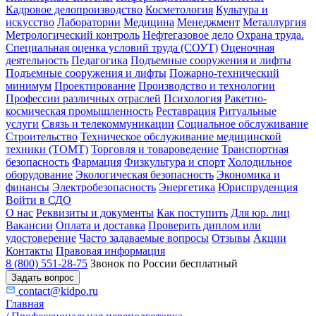
Кадровое делопроизводство
Косметология
Культура и
искусство
Лаборатории
Медицина
Менеджмент
Металлургия
Метрологический контроль
Нефтегазовое дело
Охрана труда.
Специальная оценка условий труда (СОУТ)
Оценочная
деятельность
Педагогика
Подъемные сооружения и лифты
Подъемные сооружения и лифты
Пожарно-технический
минимум
Проектирование
Производство и технологии
Профессии различных отраслей
Психология
Ракетно-
космическая промышленность
Реставрация
Ритуальные
услуги
Связь и телекоммуникации
Социальное обслуживание
Строительство
Техническое обслуживание медицинской
техники (ТОМТ)
Торговля и товароведение
Транспортная
безопасность
Фармация
Физкультура и спорт
Холодильное
оборудование
Экологическая безопасность
Экономика и
финансы
Электробезопасность
Энергетика
Юриспруденция
Войти в СДО
О нас
Реквизиты и документы
Как поступить
Для юр. лиц
Вакансии
Оплата и доставка
Проверить диплом или
удостоверение
Часто задаваемые вопросы
Отзывы
Акции
Контакты
Правовая информация
8 (800) 551-28-75
Звонок по России бесплатный
Задать вопрос
contact@kidpo.ru
Главная