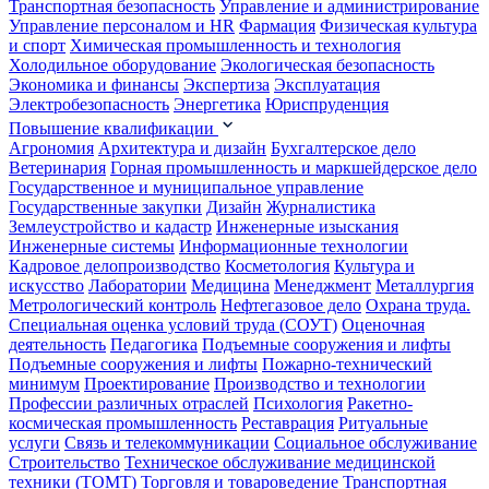
Транспортная безопасность
Управление и администрирование
Управление персоналом и HR
Фармация
Физическая культура
и спорт
Химическая промышленность и технология
Холодильное оборудование
Экологическая безопасность
Экономика и финансы
Экспертиза
Эксплуатация
Электробезопасность
Энергетика
Юриспруденция
Повышение квалификации
Агрономия
Архитектура и дизайн
Бухгалтерское дело
Ветеринария
Горная промышленность и маркшейдерское дело
Государственное и муниципальное управление
Государственные закупки
Дизайн
Журналистика
Землеустройство и кадастр
Инженерные изыскания
Инженерные системы
Информационные технологии
Кадровое делопроизводство
Косметология
Культура и
искусство
Лаборатории
Медицина
Менеджмент
Металлургия
Метрологический контроль
Нефтегазовое дело
Охрана труда.
Специальная оценка условий труда (СОУТ)
Оценочная
деятельность
Педагогика
Подъемные сооружения и лифты
Подъемные сооружения и лифты
Пожарно-технический
минимум
Проектирование
Производство и технологии
Профессии различных отраслей
Психология
Ракетно-
космическая промышленность
Реставрация
Ритуальные
услуги
Связь и телекоммуникации
Социальное обслуживание
Строительство
Техническое обслуживание медицинской
техники (ТОМТ)
Торговля и товароведение
Транспортная