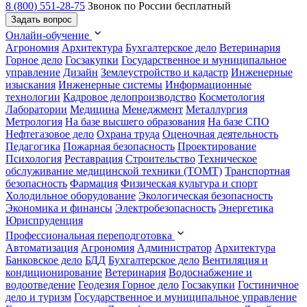
8 (800) 551-28-75
Звонок по России бесплатный
Задать вопрос
Онлайн-обучение
Агрономия
Архитектура
Бухгалтерское дело
Ветеринария
Горное дело
Госзакупки
Государственное и муниципальное
управление
Дизайн
Землеустройство и кадастр
Инженерные
изыскания
Инженерные системы
Информационные
технологии
Кадровое делопроизводство
Косметология
Лаборатории
Медицина
Менеджмент
Металлургия
Метрология
На базе высшего образования
На базе СПО
Нефтегазовое дело
Охрана труда
Оценочная деятельность
Педагогика
Пожарная безопасность
Проектирование
Психология
Реставрация
Строительство
Техническое
обслуживание медицинской техники (ТОМТ)
Транспортная
безопасность
Фармация
Физическая культура и спорт
Холодильное оборудование
Экологическая безопасность
Экономика и финансы
Электробезопасность
Энергетика
Юриспруденция
Профессиональная переподготовка
Автоматизация
Агрономия
Администратор
Архитектура
Банковское дело
БДД
Бухгалтерское дело
Вентиляция и
кондиционирование
Ветеринария
Водоснабжение и
водоотведение
Геодезия
Горное дело
Госзакупки
Гостиничное
дело и туризм
Государственное и муниципальное управление