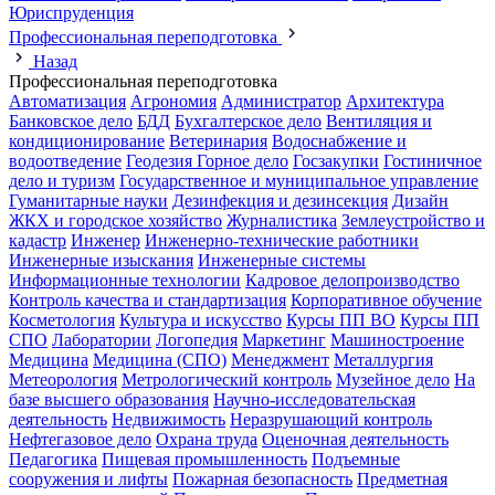
Юриспруденция
Профессиональная переподготовка
Назад
Профессиональная переподготовка
Автоматизация
Агрономия
Администратор
Архитектура
Банковское дело
БДД
Бухгалтерское дело
Вентиляция и
кондиционирование
Ветеринария
Водоснабжение и
водоотведение
Геодезия
Горное дело
Госзакупки
Гостиничное
дело и туризм
Государственное и муниципальное управление
Гуманитарные науки
Дезинфекция и дезинсекция
Дизайн
ЖКХ и городское хозяйство
Журналистика
Землеустройство и
кадастр
Инженер
Инженерно-технические работники
Инженерные изыскания
Инженерные системы
Информационные технологии
Кадровое делопроизводство
Контроль качества и стандартизация
Корпоративное обучение
Косметология
Культура и искусство
Курсы ПП ВО
Курсы ПП
СПО
Лаборатории
Логопедия
Маркетинг
Машиностроение
Медицина
Медицина (СПО)
Менеджмент
Металлургия
Метеорология
Метрологический контроль
Музейное дело
На
базе высшего образования
Научно-исследовательская
деятельность
Недвижимость
Неразрушающий контроль
Нефтегазовое дело
Охрана труда
Оценочная деятельность
Педагогика
Пищевая промышленность
Подъемные
сооружения и лифты
Пожарная безопасность
Предметная