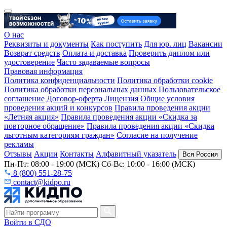
О нас
Реквизиты и документы
Как поступить
Для юр. лиц
Вакансии
Возврат средств
Оплата и доставка
Проверить диплом или
удостоверение
Часто задаваемые вопросы
Правовая информация
Политика конфиденциальности
Политика обработки cookie
Политика обработки персональных данных
Пользовательское
соглашение
Договор-оферта
Лицензия
Общие условия
проведения акций и конкурсов
Правила проведения акции
«Летняя акция»
Правила проведения акции «Скидка за
повторное обращение»
Правила проведения акции «Скидка
льготным категориям граждан»
Согласие на получение
рекламы
Отзывы
Акции
Контакты
Алфавитный указатель
Вся Россия
Пн-Пт: 08:00 - 19:00 (МСК) Сб-Вс: 10:00 - 16:00 (МСК)
8 (800) 551-28-75
contact@kidpo.ru
Войти в СДО