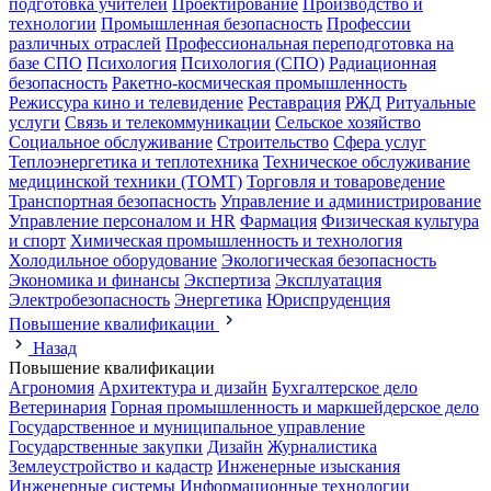
подготовка учителей
Проектирование
Производство и
технологии
Промышленная безопасность
Профессии
различных отраслей
Профессиональная переподготовка на
базе СПО
Психология
Психология (СПО)
Радиационная
безопасность
Ракетно-космическая промышленность
Режиссура кино и телевидение
Реставрация
РЖД
Ритуальные
услуги
Связь и телекоммуникации
Сельское хозяйство
Социальное обслуживание
Строительство
Сфера услуг
Теплоэнергетика и теплотехника
Техническое обслуживание
медицинской техники (ТОМТ)
Торговля и товароведение
Транспортная безопасность
Управление и администрирование
Управление персоналом и HR
Фармация
Физическая культура
и спорт
Химическая промышленность и технология
Холодильное оборудование
Экологическая безопасность
Экономика и финансы
Экспертиза
Эксплуатация
Электробезопасность
Энергетика
Юриспруденция
Повышение квалификации
Назад
Повышение квалификации
Агрономия
Архитектура и дизайн
Бухгалтерское дело
Ветеринария
Горная промышленность и маркшейдерское дело
Государственное и муниципальное управление
Государственные закупки
Дизайн
Журналистика
Землеустройство и кадастр
Инженерные изыскания
Инженерные системы
Информационные технологии