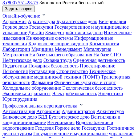
8 (800) 551-28-75
Звонок по России бесплатный
Задать вопрос
Онлайн-обучение
Агрономия
Архитектура
Бухгалтерское дело
Ветеринария
Горное дело
Госзакупки
Государственное и муниципальное
управление
Дизайн
Землеустройство и кадастр
Инженерные
изыскания
Инженерные системы
Информационные
технологии
Кадровое делопроизводство
Косметология
Лаборатории
Медицина
Менеджмент
Металлургия
Метрология
На базе высшего образования
На базе СПО
Нефтегазовое дело
Охрана труда
Оценочная деятельность
Педагогика
Пожарная безопасность
Проектирование
Психология
Реставрация
Строительство
Техническое
обслуживание медицинской техники (ТОМТ)
Транспортная
безопасность
Фармация
Физическая культура и спорт
Холодильное оборудование
Экологическая безопасность
Экономика и финансы
Электробезопасность
Энергетика
Юриспруденция
Профессиональная переподготовка
Автоматизация
Агрономия
Администратор
Архитектура
Банковское дело
БДД
Бухгалтерское дело
Вентиляция и
кондиционирование
Ветеринария
Водоснабжение и
водоотведение
Геодезия
Горное дело
Госзакупки
Гостиничное
дело и туризм
Государственное и муниципальное управление