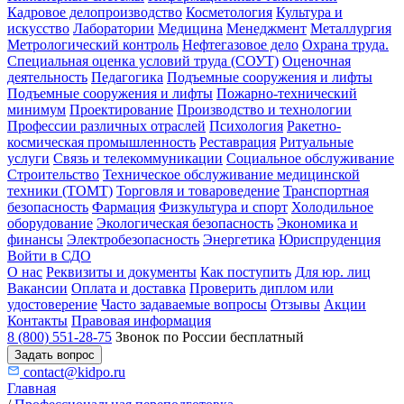
Кадровое делопроизводство
Косметология
Культура и
искусство
Лаборатории
Медицина
Менеджмент
Металлургия
Метрологический контроль
Нефтегазовое дело
Охрана труда.
Специальная оценка условий труда (СОУТ)
Оценочная
деятельность
Педагогика
Подъемные сооружения и лифты
Подъемные сооружения и лифты
Пожарно-технический
минимум
Проектирование
Производство и технологии
Профессии различных отраслей
Психология
Ракетно-
космическая промышленность
Реставрация
Ритуальные
услуги
Связь и телекоммуникации
Социальное обслуживание
Строительство
Техническое обслуживание медицинской
техники (ТОМТ)
Торговля и товароведение
Транспортная
безопасность
Фармация
Физкультура и спорт
Холодильное
оборудование
Экологическая безопасность
Экономика и
финансы
Электробезопасность
Энергетика
Юриспруденция
Войти в СДО
О нас
Реквизиты и документы
Как поступить
Для юр. лиц
Вакансии
Оплата и доставка
Проверить диплом или
удостоверение
Часто задаваемые вопросы
Отзывы
Акции
Контакты
Правовая информация
8 (800) 551-28-75
Звонок по России бесплатный
Задать вопрос
contact@kidpo.ru
Главная