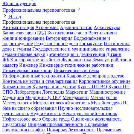
Юриспруденция
Профессиональная переподготовка
Назад
Профессиональная переподготовка
Автоматизация
Агрономия
Администратор
Архитектура
Банковское дело
БДД
Бухгалтерское дело
Вентиляция и
кондиционирование
Ветеринария
Водоснабжение и
водоотведение
Геодезия
Горное дело
Госзакупки
Гостиничное
дело и туризм
Государственное и муниципальное управление
Гуманитарные науки
Дезинфекция и дезинсекция
Дизайн
ЖКХ и городское хозяйство
Журналистика
Землеустройство и
кадастр
Инженер
Инженерно-технические работники
Инженерные изыскания
Инженерные системы
Информационные технологии
Кадровое делопроизводство
Контроль качества и стандартизация
Корпоративное обучение
Косметология
Культура и искусство
Курсы ПП ВО
Курсы ПП
СПО
Лаборатории
Логопедия
Маркетинг
Машиностроение
Медицина
Медицина (СПО)
Менеджмент
Металлургия
Метеорология
Метрологический контроль
Музейное дело
На
базе высшего образования
Научно-исследовательская
деятельность
Недвижимость
Неразрушающий контроль
Нефтегазовое дело
Охрана труда
Оценочная деятельность
Педагогика
Пищевая промышленность
Подъемные
сооружения и лифты
Пожарная безопасность
Предметная