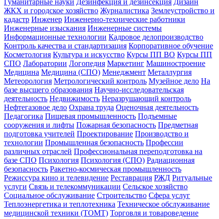
Гуманитарные науки
Дезинфекция и дезинсекция
Дизайн
ЖКХ и городское хозяйство
Журналистика
Землеустройство и
кадастр
Инженер
Инженерно-технические работники
Инженерные изыскания
Инженерные системы
Информационные технологии
Кадровое делопроизводство
Контроль качества и стандартизация
Корпоративное обучение
Косметология
Культура и искусство
Курсы ПП ВО
Курсы ПП
СПО
Лаборатории
Логопедия
Маркетинг
Машиностроение
Медицина
Медицина (СПО)
Менеджмент
Металлургия
Метеорология
Метрологический контроль
Музейное дело
На
базе высшего образования
Научно-исследовательская
деятельность
Недвижимость
Неразрушающий контроль
Нефтегазовое дело
Охрана труда
Оценочная деятельность
Педагогика
Пищевая промышленность
Подъемные
сооружения и лифты
Пожарная безопасность
Предметная
подготовка учителей
Проектирование
Производство и
технологии
Промышленная безопасность
Профессии
различных отраслей
Профессиональная переподготовка на
базе СПО
Психология
Психология (СПО)
Радиационная
безопасность
Ракетно-космическая промышленность
Режиссура кино и телевидение
Реставрация
РЖД
Ритуальные
услуги
Связь и телекоммуникации
Сельское хозяйство
Социальное обслуживание
Строительство
Сфера услуг
Теплоэнергетика и теплотехника
Техническое обслуживание
медицинской техники (ТОМТ)
Торговля и товароведение