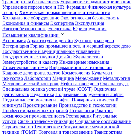
Транспортная безопасность
Управление и администрирование
Управление персоналом и HR
Фармация
Физическая культура
и спорт
Химическая промышленность и технология
Холодильное оборудование
Экологическая безопасность
Экономика и финансы
Экспертиза
Эксплуатация
Электробезопасность
Энергетика
Юриспруденция
Повышение квалификации
Агрономия
Архитектура и дизайн
Бухгалтерское дело
Ветеринария
Горная промышленность и маркшейдерское дело
Государственное и муниципальное управление
Государственные закупки
Дизайн
Журналистика
Землеустройство и кадастр
Инженерные изыскания
Инженерные системы
Информационные технологии
Кадровое делопроизводство
Косметология
Культура и
искусство
Лаборатории
Медицина
Менеджмент
Металлургия
Метрологический контроль
Нефтегазовое дело
Охрана труда.
Специальная оценка условий труда (СОУТ)
Оценочная
деятельность
Педагогика
Подъемные сооружения и лифты
Подъемные сооружения и лифты
Пожарно-технический
минимум
Проектирование
Производство и технологии
Профессии различных отраслей
Психология
Ракетно-
космическая промышленность
Реставрация
Ритуальные
услуги
Связь и телекоммуникации
Социальное обслуживание
Строительство
Техническое обслуживание медицинской
техники (ТОМТ)
Торговля и товароведение
Транспортная