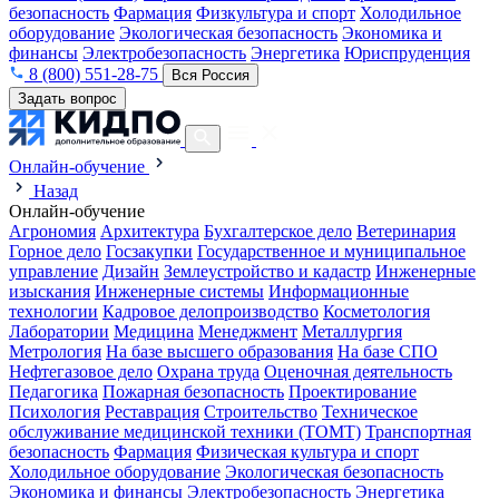
безопасность
Фармация
Физкультура и спорт
Холодильное
оборудование
Экологическая безопасность
Экономика и
финансы
Электробезопасность
Энергетика
Юриспруденция
8 (800) 551-28-75
Вся Россия
Задать вопрос
Онлайн-обучение
Назад
Онлайн-обучение
Агрономия
Архитектура
Бухгалтерское дело
Ветеринария
Горное дело
Госзакупки
Государственное и муниципальное
управление
Дизайн
Землеустройство и кадастр
Инженерные
изыскания
Инженерные системы
Информационные
технологии
Кадровое делопроизводство
Косметология
Лаборатории
Медицина
Менеджмент
Металлургия
Метрология
На базе высшего образования
На базе СПО
Нефтегазовое дело
Охрана труда
Оценочная деятельность
Педагогика
Пожарная безопасность
Проектирование
Психология
Реставрация
Строительство
Техническое
обслуживание медицинской техники (ТОМТ)
Транспортная
безопасность
Фармация
Физическая культура и спорт
Холодильное оборудование
Экологическая безопасность
Экономика и финансы
Электробезопасность
Энергетика