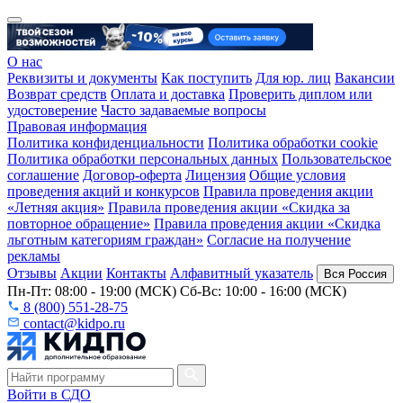
О нас
Реквизиты и документы
Как поступить
Для юр. лиц
Вакансии
Возврат средств
Оплата и доставка
Проверить диплом или
удостоверение
Часто задаваемые вопросы
Правовая информация
Политика конфиденциальности
Политика обработки cookie
Политика обработки персональных данных
Пользовательское
соглашение
Договор-оферта
Лицензия
Общие условия
проведения акций и конкурсов
Правила проведения акции
«Летняя акция»
Правила проведения акции «Скидка за
повторное обращение»
Правила проведения акции «Скидка
льготным категориям граждан»
Согласие на получение
рекламы
Отзывы
Акции
Контакты
Алфавитный указатель
Вся Россия
Пн-Пт: 08:00 - 19:00 (МСК) Сб-Вс: 10:00 - 16:00 (МСК)
8 (800) 551-28-75
contact@kidpo.ru
Войти в СДО