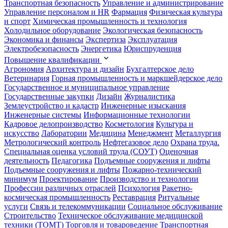
Транспортная безопасность
Управление и администрирование
Управление персоналом и HR
Фармация
Физическая культура
и спорт
Химическая промышленность и технология
Холодильное оборудование
Экологическая безопасность
Экономика и финансы
Экспертиза
Эксплуатация
Электробезопасность
Энергетика
Юриспруденция
Повышение квалификации
Агрономия
Архитектура и дизайн
Бухгалтерское дело
Ветеринария
Горная промышленность и маркшейдерское дело
Государственное и муниципальное управление
Государственные закупки
Дизайн
Журналистика
Землеустройство и кадастр
Инженерные изыскания
Инженерные системы
Информационные технологии
Кадровое делопроизводство
Косметология
Культура и
искусство
Лаборатории
Медицина
Менеджмент
Металлургия
Метрологический контроль
Нефтегазовое дело
Охрана труда.
Специальная оценка условий труда (СОУТ)
Оценочная
деятельность
Педагогика
Подъемные сооружения и лифты
Подъемные сооружения и лифты
Пожарно-технический
минимум
Проектирование
Производство и технологии
Профессии различных отраслей
Психология
Ракетно-
космическая промышленность
Реставрация
Ритуальные
услуги
Связь и телекоммуникации
Социальное обслуживание
Строительство
Техническое обслуживание медицинской
техники (ТОМТ)
Торговля и товароведение
Транспортная