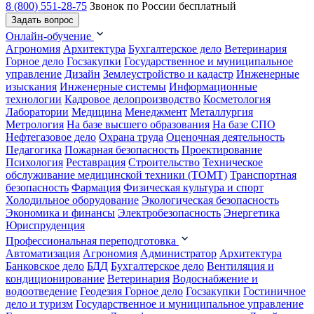
8 (800) 551-28-75
Звонок по России бесплатный
Задать вопрос
Онлайн-обучение
Агрономия
Архитектура
Бухгалтерское дело
Ветеринария
Горное дело
Госзакупки
Государственное и муниципальное
управление
Дизайн
Землеустройство и кадастр
Инженерные
изыскания
Инженерные системы
Информационные
технологии
Кадровое делопроизводство
Косметология
Лаборатории
Медицина
Менеджмент
Металлургия
Метрология
На базе высшего образования
На базе СПО
Нефтегазовое дело
Охрана труда
Оценочная деятельность
Педагогика
Пожарная безопасность
Проектирование
Психология
Реставрация
Строительство
Техническое
обслуживание медицинской техники (ТОМТ)
Транспортная
безопасность
Фармация
Физическая культура и спорт
Холодильное оборудование
Экологическая безопасность
Экономика и финансы
Электробезопасность
Энергетика
Юриспруденция
Профессиональная переподготовка
Автоматизация
Агрономия
Администратор
Архитектура
Банковское дело
БДД
Бухгалтерское дело
Вентиляция и
кондиционирование
Ветеринария
Водоснабжение и
водоотведение
Геодезия
Горное дело
Госзакупки
Гостиничное
дело и туризм
Государственное и муниципальное управление