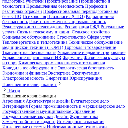
подготовка учителей
Проектирование
Производство и
технологии
Промышленная безопасность
Профессии
различных отраслей
Профессиональная переподготовка на
базе СПО
Психология
Психология (СПО)
Радиационная
безопасность
Ракетно-космическая промышленность
Режиссура кино и телевидение
Реставрация
РЖД
Ритуальные
услуги
Связь и телекоммуникации
Сельское хозяйство
Социальное обслуживание
Строительство
Сфера услуг
Теплоэнергетика и теплотехника
Техническое обслуживание
медицинской техники (ТОМТ)
Торговля и товароведение
Транспортная безопасность
Управление и администрирование
Управление персоналом и HR
Фармация
Физическая культура
и спорт
Химическая промышленность и технология
Холодильное оборудование
Экологическая безопасность
Экономика и финансы
Экспертиза
Эксплуатация
Электробезопасность
Энергетика
Юриспруденция
Повышение квалификации
Назад
Повышение квалификации
Агрономия
Архитектура и дизайн
Бухгалтерское дело
Ветеринария
Горная промышленность и маркшейдерское дело
Государственное и муниципальное управление
Государственные закупки
Дизайн
Журналистика
Землеустройство и кадастр
Инженерные изыскания
Инженерные системы
Информационные технологии