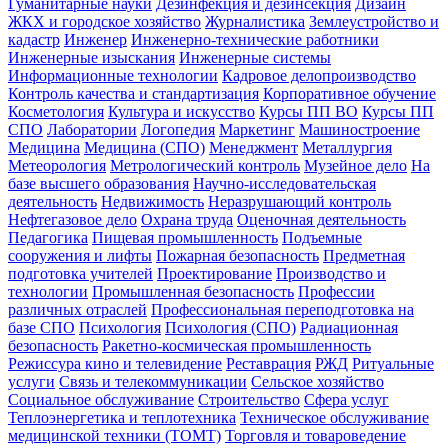
Гуманитарные науки
Дезинфекция и дезинсекция
Дизайн
ЖКХ и городское хозяйство
Журналистика
Землеустройство и
кадастр
Инженер
Инженерно-технические работники
Инженерные изыскания
Инженерные системы
Информационные технологии
Кадровое делопроизводство
Контроль качества и стандартизация
Корпоративное обучение
Косметология
Культура и искусство
Курсы ПП ВО
Курсы ПП
СПО
Лаборатории
Логопедия
Маркетинг
Машиностроение
Медицина
Медицина (СПО)
Менеджмент
Металлургия
Метеорология
Метрологический контроль
Музейное дело
На
базе высшего образования
Научно-исследовательская
деятельность
Недвижимость
Неразрушающий контроль
Нефтегазовое дело
Охрана труда
Оценочная деятельность
Педагогика
Пищевая промышленность
Подъемные
сооружения и лифты
Пожарная безопасность
Предметная
подготовка учителей
Проектирование
Производство и
технологии
Промышленная безопасность
Профессии
различных отраслей
Профессиональная переподготовка на
базе СПО
Психология
Психология (СПО)
Радиационная
безопасность
Ракетно-космическая промышленность
Режиссура кино и телевидение
Реставрация
РЖД
Ритуальные
услуги
Связь и телекоммуникации
Сельское хозяйство
Социальное обслуживание
Строительство
Сфера услуг
Теплоэнергетика и теплотехника
Техническое обслуживание
медицинской техники (ТОМТ)
Торговля и товароведение