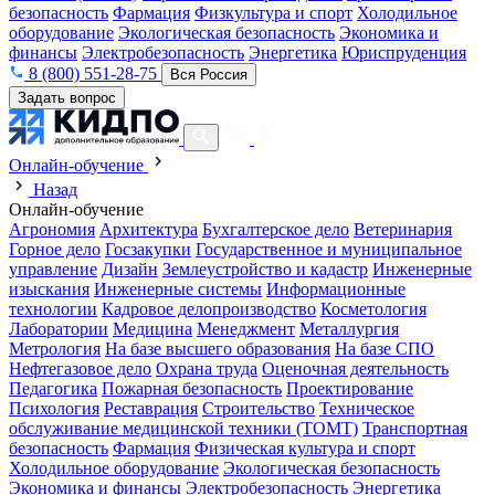
безопасность
Фармация
Физкультура и спорт
Холодильное
оборудование
Экологическая безопасность
Экономика и
финансы
Электробезопасность
Энергетика
Юриспруденция
8 (800) 551-28-75
Вся Россия
Задать вопрос
Онлайн-обучение
Назад
Онлайн-обучение
Агрономия
Архитектура
Бухгалтерское дело
Ветеринария
Горное дело
Госзакупки
Государственное и муниципальное
управление
Дизайн
Землеустройство и кадастр
Инженерные
изыскания
Инженерные системы
Информационные
технологии
Кадровое делопроизводство
Косметология
Лаборатории
Медицина
Менеджмент
Металлургия
Метрология
На базе высшего образования
На базе СПО
Нефтегазовое дело
Охрана труда
Оценочная деятельность
Педагогика
Пожарная безопасность
Проектирование
Психология
Реставрация
Строительство
Техническое
обслуживание медицинской техники (ТОМТ)
Транспортная
безопасность
Фармация
Физическая культура и спорт
Холодильное оборудование
Экологическая безопасность
Экономика и финансы
Электробезопасность
Энергетика