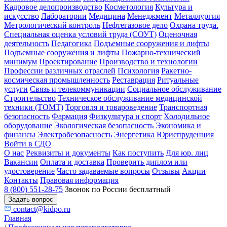
Кадровое делопроизводство
Косметология
Культура и
искусство
Лаборатории
Медицина
Менеджмент
Металлургия
Метрологический контроль
Нефтегазовое дело
Охрана труда.
Специальная оценка условий труда (СОУТ)
Оценочная
деятельность
Педагогика
Подъемные сооружения и лифты
Подъемные сооружения и лифты
Пожарно-технический
минимум
Проектирование
Производство и технологии
Профессии различных отраслей
Психология
Ракетно-
космическая промышленность
Реставрация
Ритуальные
услуги
Связь и телекоммуникации
Социальное обслуживание
Строительство
Техническое обслуживание медицинской
техники (ТОМТ)
Торговля и товароведение
Транспортная
безопасность
Фармация
Физкультура и спорт
Холодильное
оборудование
Экологическая безопасность
Экономика и
финансы
Электробезопасность
Энергетика
Юриспруденция
Войти в СДО
О нас
Реквизиты и документы
Как поступить
Для юр. лиц
Вакансии
Оплата и доставка
Проверить диплом или
удостоверение
Часто задаваемые вопросы
Отзывы
Акции
Контакты
Правовая информация
8 (800) 551-28-75
Звонок по России бесплатный
Задать вопрос
contact@kidpo.ru
Главная