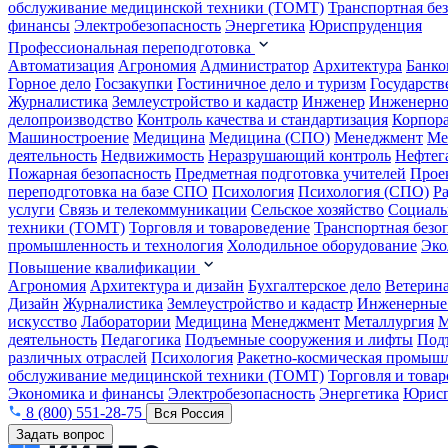
обслуживание медицинской техники (ТОМТ)
Транспортная бе
финансы
Электробезопасность
Энергетика
Юриспруденция
Профессиональная переподготовка
Автоматизация
Агрономия
Администратор
Архитектура
Банко
Горное дело
Госзакупки
Гостиничное дело и туризм
Государств
Журналистика
Землеустройство и кадастр
Инженер
Инженерно
делопроизводство
Контроль качества и стандартизация
Корпора
Машиностроение
Медицина
Медицина (СПО)
Менеджмент
Ме
деятельность
Недвижимость
Неразрушающий контроль
Нефтег
Пожарная безопасность
Предметная подготовка учителей
Прое
переподготовка на базе СПО
Психология
Психология (СПО)
Р
услуги
Связь и телекоммуникации
Сельское хозяйство
Социаль
техники (ТОМТ)
Торговля и товароведение
Транспортная безо
промышленность и технология
Холодильное оборудование
Эко
Повышение квалификации
Агрономия
Архитектура и дизайн
Бухгалтерское дело
Ветерин
Дизайн
Журналистика
Землеустройство и кадастр
Инженерные
искусство
Лаборатории
Медицина
Менеджмент
Металлургия
М
деятельность
Педагогика
Подъемные сооружения и лифты
Под
различных отраслей
Психология
Ракетно-космическая промыш
обслуживание медицинской техники (ТОМТ)
Торговля и това
Экономика и финансы
Электробезопасность
Энергетика
Юрисп
8 (800) 551-28-75
Вся Россия
Задать вопрос