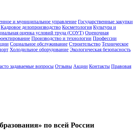
енное и муниципальное управление
Государственные закупки
Кадровое делопроизводство
Косметология
Культура и
циальная оценка условий труда (СОУТ)
Оценочная
оектирование
Производство и технологии
Профессии
ации
Социальное обслуживание
Строительство
Техническое
порт
Холодильное оборудование
Экологическая безопасность
асто задаваемые вопросы
Отзывы
Акции
Контакты
Правовая
бразования» по всей России