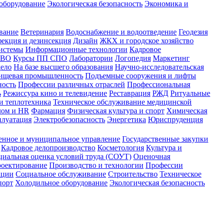
оборудование
Экологическая безопасность
Экономика и
вание
Ветеринария
Водоснабжение и водоотведение
Геодезия
екция и дезинсекция
Дизайн
ЖКХ и городское хозяйство
истемы
Информационные технологии
Кадровое
 ВО
Курсы ПП СПО
Лаборатории
Логопедия
Маркетинг
дело
На базе высшего образования
Научно-исследовательская
ищевая промышленность
Подъемные сооружения и лифты
ность
Профессии различных отраслей
Профессиональная
ь
Режиссура кино и телевидение
Реставрация
РЖД
Ритуальные
и теплотехника
Техническое обслуживание медицинской
лом и HR
Фармация
Физическая культура и спорт
Химическая
плуатация
Электробезопасность
Энергетика
Юриспруденция
енное и муниципальное управление
Государственные закупки
Кадровое делопроизводство
Косметология
Культура и
циальная оценка условий труда (СОУТ)
Оценочная
оектирование
Производство и технологии
Профессии
ации
Социальное обслуживание
Строительство
Техническое
порт
Холодильное оборудование
Экологическая безопасность