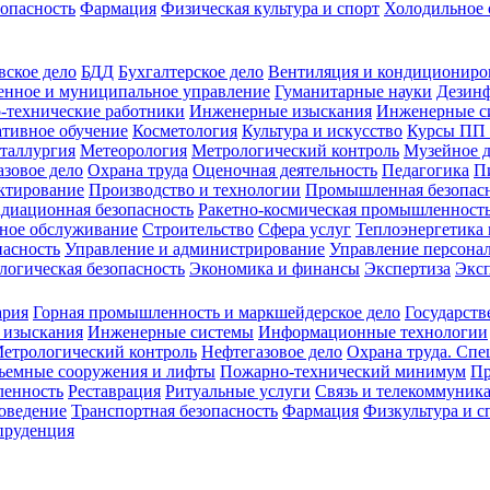
зопасность
Фармация
Физическая культура и спорт
Холодильное 
вское дело
БДД
Бухгалтерское дело
Вентиляция и кондициониро
енное и муниципальное управление
Гуманитарные науки
Дезинф
-технические работники
Инженерные изыскания
Инженерные с
тивное обучение
Косметология
Культура и искусство
Курсы ПП
таллургия
Метеорология
Метрологический контроль
Музейное 
азовое дело
Охрана труда
Оценочная деятельность
Педагогика
П
ктирование
Производство и технологии
Промышленная безопас
адиационная безопасность
Ракетно-космическая промышленност
ное обслуживание
Строительство
Сфера услуг
Теплоэнергетика 
пасность
Управление и администрирование
Управление персона
логическая безопасность
Экономика и финансы
Экспертиза
Экс
ария
Горная промышленность и маркшейдерское дело
Государств
 изыскания
Инженерные системы
Информационные технологии
етрологический контроль
Нефтегазовое дело
Охрана труда. Спе
ъемные сооружения и лифты
Пожарно-технический минимум
Пр
ленность
Реставрация
Ритуальные услуги
Связь и телекоммуник
роведение
Транспортная безопасность
Фармация
Физкультура и с
руденция