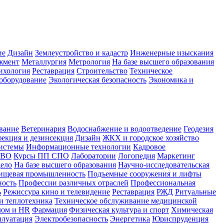
ие
Дизайн
Землеустройство и кадастр
Инженерные изыскания
жмент
Металлургия
Метрология
На базе высшего образования
ихология
Реставрация
Строительство
Техническое
оборудование
Экологическая безопасность
Экономика и
вание
Ветеринария
Водоснабжение и водоотведение
Геодезия
екция и дезинсекция
Дизайн
ЖКХ и городское хозяйство
истемы
Информационные технологии
Кадровое
 ВО
Курсы ПП СПО
Лаборатории
Логопедия
Маркетинг
дело
На базе высшего образования
Научно-исследовательская
ищевая промышленность
Подъемные сооружения и лифты
ность
Профессии различных отраслей
Профессиональная
ь
Режиссура кино и телевидение
Реставрация
РЖД
Ритуальные
и теплотехника
Техническое обслуживание медицинской
лом и HR
Фармация
Физическая культура и спорт
Химическая
плуатация
Электробезопасность
Энергетика
Юриспруденция