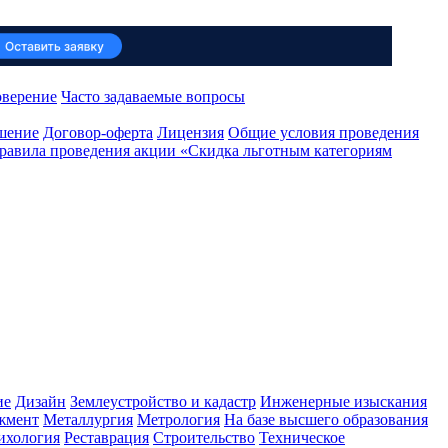
оверение
Часто задаваемые вопросы
ашение
Договор-оферта
Лицензия
Общие условия проведения
равила проведения акции «Скидка льготным категориям
ие
Дизайн
Землеустройство и кадастр
Инженерные изыскания
жмент
Металлургия
Метрология
На базе высшего образования
ихология
Реставрация
Строительство
Техническое