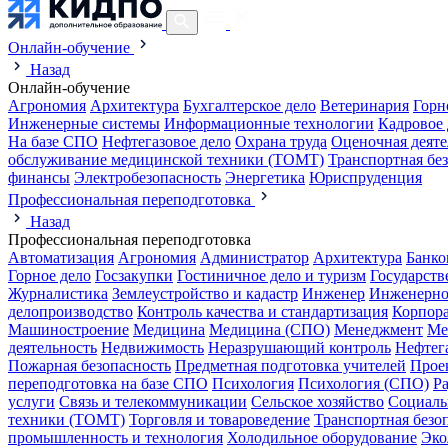
Онлайн-обучение
Назад
Онлайн-обучение
Агрономия
Архитектура
Бухгалтерское дело
Ветеринария
Горн
Инженерные системы
Информационные технологии
Кадровое 
На базе СПО
Нефтегазовое дело
Охрана труда
Оценочная деяте
обслуживание медицинской техники (ТОМТ)
Транспортная бе
финансы
Электробезопасность
Энергетика
Юриспруденция
Профессиональная переподготовка
Назад
Профессиональная переподготовка
Автоматизация
Агрономия
Администратор
Архитектура
Банко
Горное дело
Госзакупки
Гостиничное дело и туризм
Государств
Журналистика
Землеустройство и кадастр
Инженер
Инженерно
делопроизводство
Контроль качества и стандартизация
Корпора
Машиностроение
Медицина
Медицина (СПО)
Менеджмент
Ме
деятельность
Недвижимость
Неразрушающий контроль
Нефтег
Пожарная безопасность
Предметная подготовка учителей
Прое
переподготовка на базе СПО
Психология
Психология (СПО)
Р
услуги
Связь и телекоммуникации
Сельское хозяйство
Социаль
техники (ТОМТ)
Торговля и товароведение
Транспортная безо
промышленность и технология
Холодильное оборудование
Эко