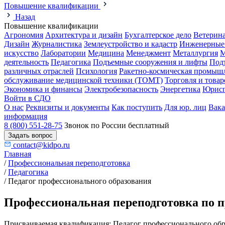
Повышение квалификации
Назад
Повышение квалификации
Агрономия
Архитектура и дизайн
Бухгалтерское дело
Ветерин
Дизайн
Журналистика
Землеустройство и кадастр
Инженерные
искусство
Лаборатории
Медицина
Менеджмент
Металлургия
М
деятельность
Педагогика
Подъемные сооружения и лифты
Под
различных отраслей
Психология
Ракетно-космическая промыш
обслуживание медицинской техники (ТОМТ)
Торговля и това
Экономика и финансы
Электробезопасность
Энергетика
Юрисп
Войти в СДО
О нас
Реквизиты и документы
Как поступить
Для юр. лиц
Вак
информация
8 (800) 551-28-75
Звонок по России бесплатный
Задать вопрос
contact@kidpo.ru
Главная
/
Профессиональная переподготовка
/
Педагогика
/
Педагог профессионального образования
Профессиональная переподготовка по п
Присваиваемая квалификация:
Педагог профессионального обр