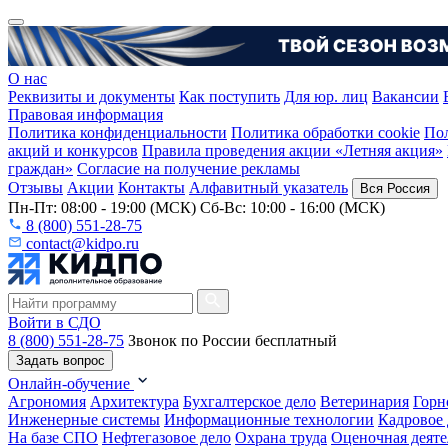
О нас
Реквизиты и документы
Как поступить
Для юр. лиц
Вакансии
Правовая информация
Политика конфиденциальности
Политика обработки cookie
Пол
акций и конкурсов
Правила проведения акции «Летняя акция»
граждан»
Согласие на получение рекламы
Отзывы
Акции
Контакты
Алфавитный указатель
Вся Россия
Пн-Пт: 08:00 - 19:00 (МСК) Сб-Вс: 10:00 - 16:00 (МСК)
8 (800) 551-28-75
contact@kidpo.ru
Войти в СДО
8 (800) 551-28-75
Звонок по России бесплатный
Задать вопрос
Онлайн-обучение
Агрономия
Архитектура
Бухгалтерское дело
Ветеринария
Горн
Инженерные системы
Информационные технологии
Кадровое 
На базе СПО
Нефтегазовое дело
Охрана труда
Оценочная деяте