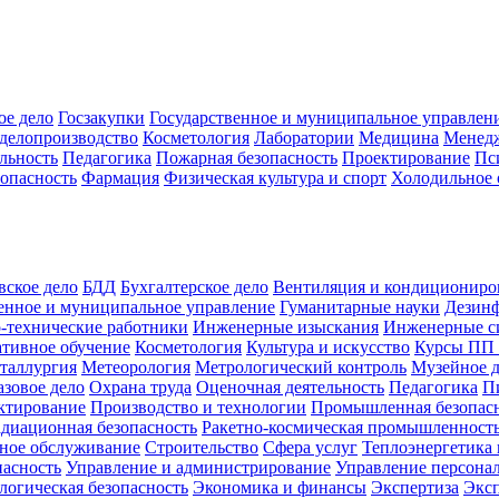
ое дело
Госзакупки
Государственное и муниципальное управлен
делопроизводство
Косметология
Лаборатории
Медицина
Менед
льность
Педагогика
Пожарная безопасность
Проектирование
Пс
зопасность
Фармация
Физическая культура и спорт
Холодильное 
вское дело
БДД
Бухгалтерское дело
Вентиляция и кондициониро
енное и муниципальное управление
Гуманитарные науки
Дезинф
-технические работники
Инженерные изыскания
Инженерные с
тивное обучение
Косметология
Культура и искусство
Курсы ПП
таллургия
Метеорология
Метрологический контроль
Музейное 
азовое дело
Охрана труда
Оценочная деятельность
Педагогика
П
ктирование
Производство и технологии
Промышленная безопас
адиационная безопасность
Ракетно-космическая промышленност
ное обслуживание
Строительство
Сфера услуг
Теплоэнергетика 
пасность
Управление и администрирование
Управление персона
логическая безопасность
Экономика и финансы
Экспертиза
Экс