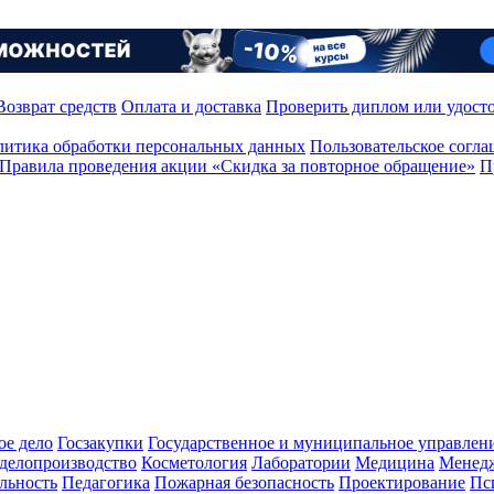
Возврат средств
Оплата и доставка
Проверить диплом или удост
итика обработки персональных данных
Пользовательское согл
Правила проведения акции «Скидка за повторное обращение»
П
ое дело
Госзакупки
Государственное и муниципальное управлен
делопроизводство
Косметология
Лаборатории
Медицина
Менед
льность
Педагогика
Пожарная безопасность
Проектирование
Пс