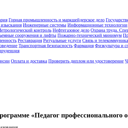
ария
Горная промышленность и маркшейдерское дело
Государств
 изыскания
Инженерные системы
Информационные технологии
етрологический контроль
Нефтегазовое дело
Охрана труда. Спе
ъемные сооружения и лифты
Пожарно-технический минимум
Пр
ленность
Реставрация
Ритуальные услуги
Связь и телекоммуник
роведение
Транспортная безопасность
Фармация
Физкультура и с
руденция
ансии
Оплата и доставка
Проверить диплом или удостоверение
Ч
рограмме «Педагог профессионального о
азования