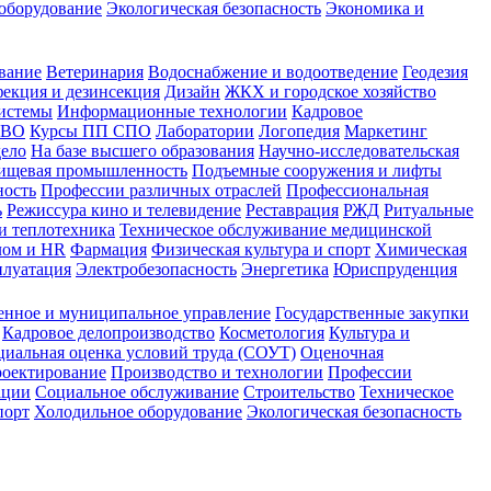
оборудование
Экологическая безопасность
Экономика и
вание
Ветеринария
Водоснабжение и водоотведение
Геодезия
екция и дезинсекция
Дизайн
ЖКХ и городское хозяйство
истемы
Информационные технологии
Кадровое
 ВО
Курсы ПП СПО
Лаборатории
Логопедия
Маркетинг
дело
На базе высшего образования
Научно-исследовательская
ищевая промышленность
Подъемные сооружения и лифты
ность
Профессии различных отраслей
Профессиональная
ь
Режиссура кино и телевидение
Реставрация
РЖД
Ритуальные
и теплотехника
Техническое обслуживание медицинской
лом и HR
Фармация
Физическая культура и спорт
Химическая
плуатация
Электробезопасность
Энергетика
Юриспруденция
енное и муниципальное управление
Государственные закупки
Кадровое делопроизводство
Косметология
Культура и
циальная оценка условий труда (СОУТ)
Оценочная
оектирование
Производство и технологии
Профессии
ации
Социальное обслуживание
Строительство
Техническое
порт
Холодильное оборудование
Экологическая безопасность