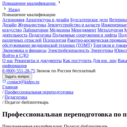
Повышение квалификации
Назад
Повышение квалификации
Агрономия
Архитектура и дизайн
Бухгалтерское дело
Ветерин
Дизайн
Журналистика
Землеустройство и кадастр
Инженерные
искусство
Лаборатории
Медицина
Менеджмент
Металлургия
М
деятельность
Педагогика
Подъемные сооружения и лифты
Под
различных отраслей
Психология
Ракетно-космическая промыш
обслуживание медицинской техники (ТОМТ)
Торговля и това
Экономика и финансы
Электробезопасность
Энергетика
Юрисп
Войти в СДО
О нас
Реквизиты и документы
Как поступить
Для юр. лиц
Вак
информация
8 (800) 551-28-75
Звонок по России бесплатный
Задать вопрос
contact@kidpo.ru
Главная
/
Профессиональная переподготовка
/
Педагогика
/
Педагог-библиотекарь
Профессиональная переподготовка по п
Присваиваемая квалификация:
Педагог-библиотекарь