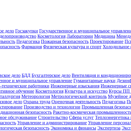
ое дело
Госзакупки
Государственное и муниципальное управлен
делопроизводство
Косметология
Лаборатории
Медицина
Менед
льность
Педагогика
Пожарная безопасность
Проектирование
Пс
зопасность
Фармация
Физическая культура и спорт
Холодильное 
вское дело
БДД
Бухгалтерское дело
Вентиляция и кондициониро
енное и муниципальное управление
Гуманитарные науки
Дезинф
-технические работники
Инженерные изыскания
Инженерные с
тивное обучение
Косметология
Культура и искусство
Курсы ПП
таллургия
Метеорология
Метрологический контроль
Музейное 
азовое дело
Охрана труда
Оценочная деятельность
Педагогика
П
ктирование
Производство и технологии
Промышленная безопас
адиационная безопасность
Ракетно-космическая промышленност
ное обслуживание
Строительство
Сфера услуг
Теплоэнергетика 
пасность
Управление и администрирование
Управление персона
логическая безопасность
Экономика и финансы
Экспертиза
Экс