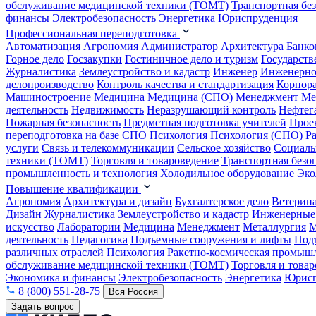
обслуживание медицинской техники (ТОМТ)
Транспортная бе
финансы
Электробезопасность
Энергетика
Юриспруденция
Профессиональная переподготовка
Автоматизация
Агрономия
Администратор
Архитектура
Банко
Горное дело
Госзакупки
Гостиничное дело и туризм
Государств
Журналистика
Землеустройство и кадастр
Инженер
Инженерно
делопроизводство
Контроль качества и стандартизация
Корпора
Машиностроение
Медицина
Медицина (СПО)
Менеджмент
Ме
деятельность
Недвижимость
Неразрушающий контроль
Нефтег
Пожарная безопасность
Предметная подготовка учителей
Прое
переподготовка на базе СПО
Психология
Психология (СПО)
Р
услуги
Связь и телекоммуникации
Сельское хозяйство
Социаль
техники (ТОМТ)
Торговля и товароведение
Транспортная безо
промышленность и технология
Холодильное оборудование
Эко
Повышение квалификации
Агрономия
Архитектура и дизайн
Бухгалтерское дело
Ветерин
Дизайн
Журналистика
Землеустройство и кадастр
Инженерные
искусство
Лаборатории
Медицина
Менеджмент
Металлургия
М
деятельность
Педагогика
Подъемные сооружения и лифты
Под
различных отраслей
Психология
Ракетно-космическая промыш
обслуживание медицинской техники (ТОМТ)
Торговля и това
Экономика и финансы
Электробезопасность
Энергетика
Юрисп
8 (800) 551-28-75
Вся Россия
Задать вопрос