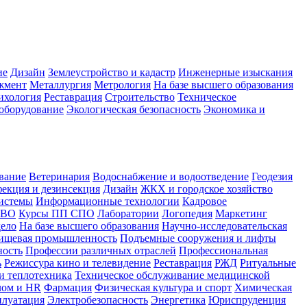
ие
Дизайн
Землеустройство и кадастр
Инженерные изыскания
жмент
Металлургия
Метрология
На базе высшего образования
ихология
Реставрация
Строительство
Техническое
оборудование
Экологическая безопасность
Экономика и
вание
Ветеринария
Водоснабжение и водоотведение
Геодезия
екция и дезинсекция
Дизайн
ЖКХ и городское хозяйство
истемы
Информационные технологии
Кадровое
 ВО
Курсы ПП СПО
Лаборатории
Логопедия
Маркетинг
дело
На базе высшего образования
Научно-исследовательская
ищевая промышленность
Подъемные сооружения и лифты
ность
Профессии различных отраслей
Профессиональная
ь
Режиссура кино и телевидение
Реставрация
РЖД
Ритуальные
и теплотехника
Техническое обслуживание медицинской
лом и HR
Фармация
Физическая культура и спорт
Химическая
плуатация
Электробезопасность
Энергетика
Юриспруденция