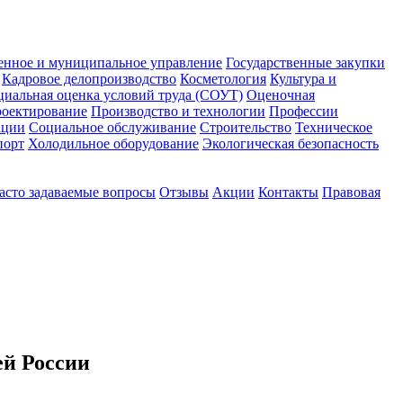
енное и муниципальное управление
Государственные закупки
Кадровое делопроизводство
Косметология
Культура и
циальная оценка условий труда (СОУТ)
Оценочная
оектирование
Производство и технологии
Профессии
ации
Социальное обслуживание
Строительство
Техническое
порт
Холодильное оборудование
Экологическая безопасность
асто задаваемые вопросы
Отзывы
Акции
Контакты
Правовая
ей России