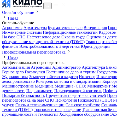
Онлайн-обучение
Назад
Онлайн-обучение
Агрономия
Архитектура
Бухгалтерское дело
Ветеринария
Горн
Инженерные системы
Информационные технологии
Кадровое 
На базе СПО
Нефтегазовое дело
Охрана труда
Оценочная деяте
обслуживание медицинской техники (ТОМТ)
Транспортная бе
финансы
Электробезопасность
Энергетика
Юриспруденция
Профессиональная переподготовка
Назад
Профессиональная переподготовка
Автоматизация
Агрономия
Администратор
Архитектура
Банко
Горное дело
Госзакупки
Гостиничное дело и туризм
Государств
Журналистика
Землеустройство и кадастр
Инженер
Инженерно
делопроизводство
Контроль качества и стандартизация
Корпора
Машиностроение
Медицина
Медицина (СПО)
Менеджмент
Ме
деятельность
Недвижимость
Неразрушающий контроль
Нефтег
Пожарная безопасность
Предметная подготовка учителей
Прое
переподготовка на базе СПО
Психология
Психология (СПО)
Р
услуги
Связь и телекоммуникации
Сельское хозяйство
Социаль
техники (ТОМТ)
Торговля и товароведение
Транспортная безо
промышленность и технология
Холодильное оборудование
Эко