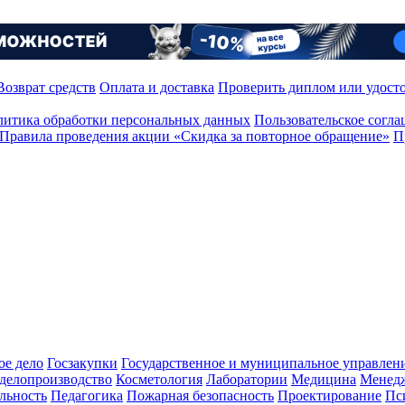
Возврат средств
Оплата и доставка
Проверить диплом или удост
итика обработки персональных данных
Пользовательское согл
Правила проведения акции «Скидка за повторное обращение»
П
ое дело
Госзакупки
Государственное и муниципальное управлен
делопроизводство
Косметология
Лаборатории
Медицина
Менед
льность
Педагогика
Пожарная безопасность
Проектирование
Пс