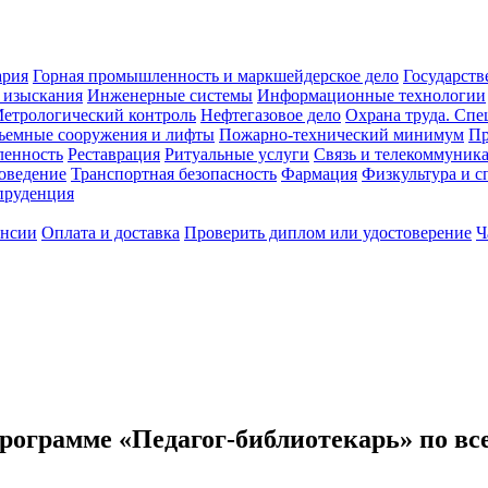
ария
Горная промышленность и маркшейдерское дело
Государств
 изыскания
Инженерные системы
Информационные технологии
етрологический контроль
Нефтегазовое дело
Охрана труда. Спе
ъемные сооружения и лифты
Пожарно-технический минимум
Пр
ленность
Реставрация
Ритуальные услуги
Связь и телекоммуник
роведение
Транспортная безопасность
Фармация
Физкультура и с
руденция
ансии
Оплата и доставка
Проверить диплом или удостоверение
Ч
рограмме «Педагог-библиотекарь» по вс