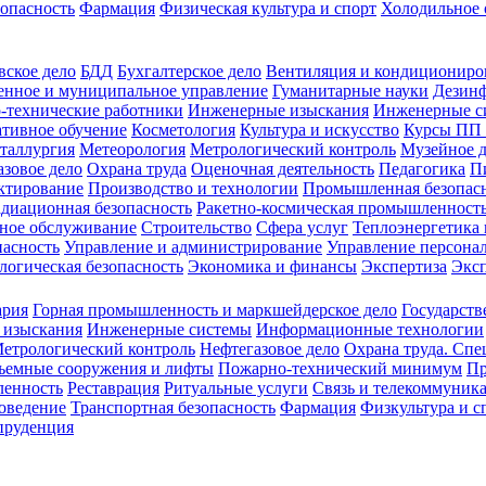
зопасность
Фармация
Физическая культура и спорт
Холодильное 
вское дело
БДД
Бухгалтерское дело
Вентиляция и кондициониро
енное и муниципальное управление
Гуманитарные науки
Дезинф
-технические работники
Инженерные изыскания
Инженерные с
тивное обучение
Косметология
Культура и искусство
Курсы ПП
таллургия
Метеорология
Метрологический контроль
Музейное 
азовое дело
Охрана труда
Оценочная деятельность
Педагогика
П
ктирование
Производство и технологии
Промышленная безопас
адиационная безопасность
Ракетно-космическая промышленност
ное обслуживание
Строительство
Сфера услуг
Теплоэнергетика 
пасность
Управление и администрирование
Управление персона
логическая безопасность
Экономика и финансы
Экспертиза
Экс
ария
Горная промышленность и маркшейдерское дело
Государств
 изыскания
Инженерные системы
Информационные технологии
етрологический контроль
Нефтегазовое дело
Охрана труда. Спе
ъемные сооружения и лифты
Пожарно-технический минимум
Пр
ленность
Реставрация
Ритуальные услуги
Связь и телекоммуник
роведение
Транспортная безопасность
Фармация
Физкультура и с
руденция