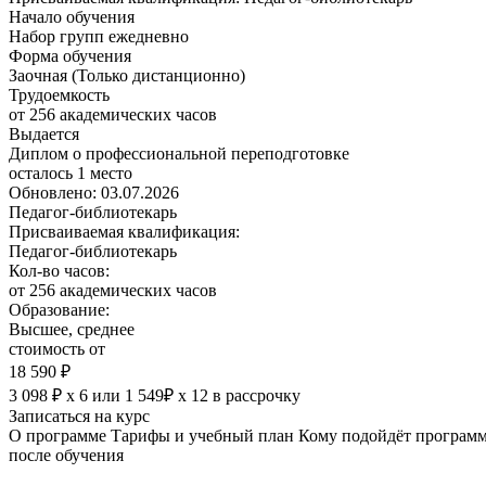
Начало обучения
Набор групп ежедневно
Форма обучения
Заочная (Только дистанционно)
Трудоемкость
от 256 академических часов
Выдается
Диплом о профессиональной переподготовке
осталось 1 место
Обновлено: 03.07.2026
Педагог-библиотекарь
Присваиваемая квалификация:
Педагог-библиотекарь
Кол-во часов:
от 256 академических часов
Образование:
Высшее, среднее
стоимость от
18 590 ₽
3 098 ₽ х 6
или
1 549₽ х 12
в рассрочку
Записаться на курс
О программе
Тарифы и учебный план
Кому подойдёт програм
после обучения