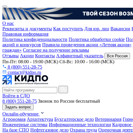
О нас
Реквизиты и документы
Как поступить
Для юр. лиц
Вакансии
Правовая информация
Политика конфиденциальности
Политика обработки cookie
Пол
акций и конкурсов
Правила проведения акции «Летняя акция»
граждан»
Согласие на получение рекламы
Отзывы
Акции
Контакты
Алфавитный указатель
Вся Россия
Пн-Пт: 08:00 - 19:00 (МСК) Сб-Вс: 10:00 - 16:00 (МСК)
8 (800) 551-28-75
contact@kidpo.ru
Войти в СДО
8 (800) 551-28-75
Звонок по России бесплатный
Задать вопрос
Онлайн-обучение
Агрономия
Архитектура
Бухгалтерское дело
Ветеринария
Горн
Инженерные системы
Информационные технологии
Кадровое 
На базе СПО
Нефтегазовое дело
Охрана труда
Оценочная деяте