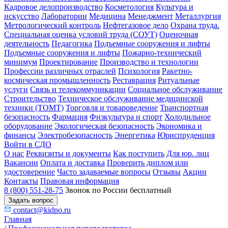
Кадровое делопроизводство
Косметология
Культура и
искусство
Лаборатории
Медицина
Менеджмент
Металлургия
Метрологический контроль
Нефтегазовое дело
Охрана труда.
Специальная оценка условий труда (СОУТ)
Оценочная
деятельность
Педагогика
Подъемные сооружения и лифты
Подъемные сооружения и лифты
Пожарно-технический
минимум
Проектирование
Производство и технологии
Профессии различных отраслей
Психология
Ракетно-
космическая промышленность
Реставрация
Ритуальные
услуги
Связь и телекоммуникации
Социальное обслуживание
Строительство
Техническое обслуживание медицинской
техники (ТОМТ)
Торговля и товароведение
Транспортная
безопасность
Фармация
Физкультура и спорт
Холодильное
оборудование
Экологическая безопасность
Экономика и
финансы
Электробезопасность
Энергетика
Юриспруденция
Войти в СДО
О нас
Реквизиты и документы
Как поступить
Для юр. лиц
Вакансии
Оплата и доставка
Проверить диплом или
удостоверение
Часто задаваемые вопросы
Отзывы
Акции
Контакты
Правовая информация
8 (800) 551-28-75
Звонок по России бесплатный
Задать вопрос
contact@kidpo.ru
Главная