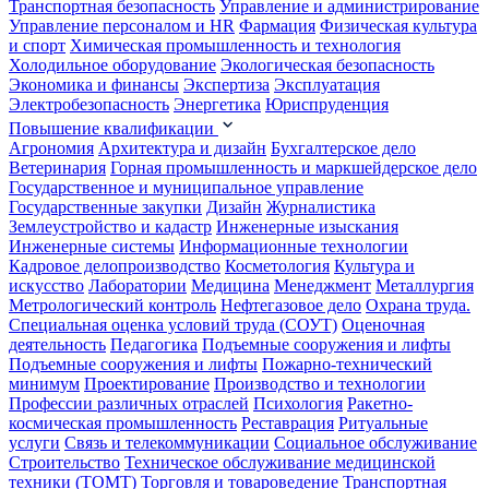
Транспортная безопасность
Управление и администрирование
Управление персоналом и HR
Фармация
Физическая культура
и спорт
Химическая промышленность и технология
Холодильное оборудование
Экологическая безопасность
Экономика и финансы
Экспертиза
Эксплуатация
Электробезопасность
Энергетика
Юриспруденция
Повышение квалификации
Агрономия
Архитектура и дизайн
Бухгалтерское дело
Ветеринария
Горная промышленность и маркшейдерское дело
Государственное и муниципальное управление
Государственные закупки
Дизайн
Журналистика
Землеустройство и кадастр
Инженерные изыскания
Инженерные системы
Информационные технологии
Кадровое делопроизводство
Косметология
Культура и
искусство
Лаборатории
Медицина
Менеджмент
Металлургия
Метрологический контроль
Нефтегазовое дело
Охрана труда.
Специальная оценка условий труда (СОУТ)
Оценочная
деятельность
Педагогика
Подъемные сооружения и лифты
Подъемные сооружения и лифты
Пожарно-технический
минимум
Проектирование
Производство и технологии
Профессии различных отраслей
Психология
Ракетно-
космическая промышленность
Реставрация
Ритуальные
услуги
Связь и телекоммуникации
Социальное обслуживание
Строительство
Техническое обслуживание медицинской
техники (ТОМТ)
Торговля и товароведение
Транспортная