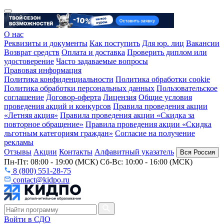
О нас
Реквизиты и документы
Как поступить
Для юр. лиц
Вакансии
Возврат средств
Оплата и доставка
Проверить диплом или
удостоверение
Часто задаваемые вопросы
Правовая информация
Политика конфиденциальности
Политика обработки cookie
Политика обработки персональных данных
Пользовательское
соглашение
Договор-оферта
Лицензия
Общие условия
проведения акций и конкурсов
Правила проведения акции
«Летняя акция»
Правила проведения акции «Скидка за
повторное обращение»
Правила проведения акции «Скидка
льготным категориям граждан»
Согласие на получение
рекламы
Отзывы
Акции
Контакты
Алфавитный указатель
Вся Россия
Пн-Пт: 08:00 - 19:00 (МСК) Сб-Вс: 10:00 - 16:00 (МСК)
8 (800) 551-28-75
contact@kidpo.ru
Войти в СДО