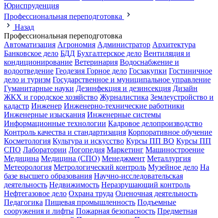
Юриспруденция
Профессиональная переподготовка
Назад
Профессиональная переподготовка
Автоматизация
Агрономия
Администратор
Архитектура
Банковское дело
БДД
Бухгалтерское дело
Вентиляция и
кондиционирование
Ветеринария
Водоснабжение и
водоотведение
Геодезия
Горное дело
Госзакупки
Гостиничное
дело и туризм
Государственное и муниципальное управление
Гуманитарные науки
Дезинфекция и дезинсекция
Дизайн
ЖКХ и городское хозяйство
Журналистика
Землеустройство и
кадастр
Инженер
Инженерно-технические работники
Инженерные изыскания
Инженерные системы
Информационные технологии
Кадровое делопроизводство
Контроль качества и стандартизация
Корпоративное обучение
Косметология
Культура и искусство
Курсы ПП ВО
Курсы ПП
СПО
Лаборатории
Логопедия
Маркетинг
Машиностроение
Медицина
Медицина (СПО)
Менеджмент
Металлургия
Метеорология
Метрологический контроль
Музейное дело
На
базе высшего образования
Научно-исследовательская
деятельность
Недвижимость
Неразрушающий контроль
Нефтегазовое дело
Охрана труда
Оценочная деятельность
Педагогика
Пищевая промышленность
Подъемные
сооружения и лифты
Пожарная безопасность
Предметная