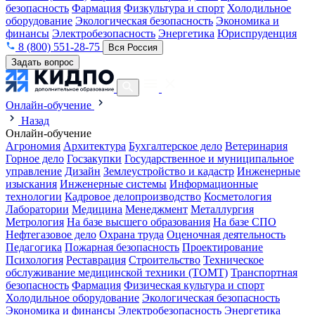
безопасность
Фармация
Физкультура и спорт
Холодильное
оборудование
Экологическая безопасность
Экономика и
финансы
Электробезопасность
Энергетика
Юриспруденция
8 (800) 551-28-75
Вся Россия
Задать вопрос
Онлайн-обучение
Назад
Онлайн-обучение
Агрономия
Архитектура
Бухгалтерское дело
Ветеринария
Горное дело
Госзакупки
Государственное и муниципальное
управление
Дизайн
Землеустройство и кадастр
Инженерные
изыскания
Инженерные системы
Информационные
технологии
Кадровое делопроизводство
Косметология
Лаборатории
Медицина
Менеджмент
Металлургия
Метрология
На базе высшего образования
На базе СПО
Нефтегазовое дело
Охрана труда
Оценочная деятельность
Педагогика
Пожарная безопасность
Проектирование
Психология
Реставрация
Строительство
Техническое
обслуживание медицинской техники (ТОМТ)
Транспортная
безопасность
Фармация
Физическая культура и спорт
Холодильное оборудование
Экологическая безопасность
Экономика и финансы
Электробезопасность
Энергетика