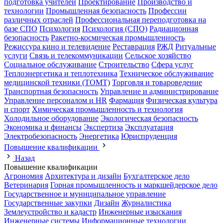
подготовка учителей
Проектирование
Производство и
технологии
Промышленная безопасность
Профессии
различных отраслей
Профессиональная переподготовка на
базе СПО
Психология
Психология (СПО)
Радиационная
безопасность
Ракетно-космическая промышленность
Режиссура кино и телевидение
Реставрация
РЖД
Ритуальные
услуги
Связь и телекоммуникации
Сельское хозяйство
Социальное обслуживание
Строительство
Сфера услуг
Теплоэнергетика и теплотехника
Техническое обслуживание
медицинской техники (ТОМТ)
Торговля и товароведение
Транспортная безопасность
Управление и администрирование
Управление персоналом и HR
Фармация
Физическая культура
и спорт
Химическая промышленность и технология
Холодильное оборудование
Экологическая безопасность
Экономика и финансы
Экспертиза
Эксплуатация
Электробезопасность
Энергетика
Юриспруденция
Повышение квалификации
Назад
Повышение квалификации
Агрономия
Архитектура и дизайн
Бухгалтерское дело
Ветеринария
Горная промышленность и маркшейдерское дело
Государственное и муниципальное управление
Государственные закупки
Дизайн
Журналистика
Землеустройство и кадастр
Инженерные изыскания
Инженерные системы
Информационные технологии