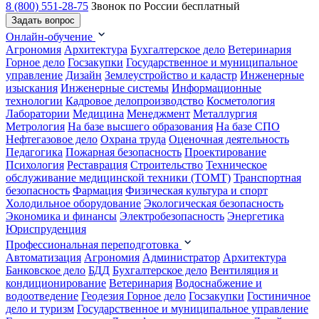
8 (800) 551-28-75
Звонок по России бесплатный
Задать вопрос
Онлайн-обучение
Агрономия
Архитектура
Бухгалтерское дело
Ветеринария
Горное дело
Госзакупки
Государственное и муниципальное
управление
Дизайн
Землеустройство и кадастр
Инженерные
изыскания
Инженерные системы
Информационные
технологии
Кадровое делопроизводство
Косметология
Лаборатории
Медицина
Менеджмент
Металлургия
Метрология
На базе высшего образования
На базе СПО
Нефтегазовое дело
Охрана труда
Оценочная деятельность
Педагогика
Пожарная безопасность
Проектирование
Психология
Реставрация
Строительство
Техническое
обслуживание медицинской техники (ТОМТ)
Транспортная
безопасность
Фармация
Физическая культура и спорт
Холодильное оборудование
Экологическая безопасность
Экономика и финансы
Электробезопасность
Энергетика
Юриспруденция
Профессиональная переподготовка
Автоматизация
Агрономия
Администратор
Архитектура
Банковское дело
БДД
Бухгалтерское дело
Вентиляция и
кондиционирование
Ветеринария
Водоснабжение и
водоотведение
Геодезия
Горное дело
Госзакупки
Гостиничное
дело и туризм
Государственное и муниципальное управление