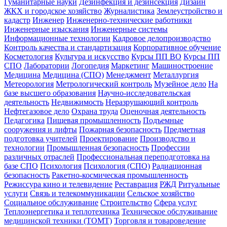
Гуманитарные науки
Дезинфекция и дезинсекция
Дизайн
ЖКХ и городское хозяйство
Журналистика
Землеустройство и
кадастр
Инженер
Инженерно-технические работники
Инженерные изыскания
Инженерные системы
Информационные технологии
Кадровое делопроизводство
Контроль качества и стандартизация
Корпоративное обучение
Косметология
Культура и искусство
Курсы ПП ВО
Курсы ПП
СПО
Лаборатории
Логопедия
Маркетинг
Машиностроение
Медицина
Медицина (СПО)
Менеджмент
Металлургия
Метеорология
Метрологический контроль
Музейное дело
На
базе высшего образования
Научно-исследовательская
деятельность
Недвижимость
Неразрушающий контроль
Нефтегазовое дело
Охрана труда
Оценочная деятельность
Педагогика
Пищевая промышленность
Подъемные
сооружения и лифты
Пожарная безопасность
Предметная
подготовка учителей
Проектирование
Производство и
технологии
Промышленная безопасность
Профессии
различных отраслей
Профессиональная переподготовка на
базе СПО
Психология
Психология (СПО)
Радиационная
безопасность
Ракетно-космическая промышленность
Режиссура кино и телевидение
Реставрация
РЖД
Ритуальные
услуги
Связь и телекоммуникации
Сельское хозяйство
Социальное обслуживание
Строительство
Сфера услуг
Теплоэнергетика и теплотехника
Техническое обслуживание
медицинской техники (ТОМТ)
Торговля и товароведение