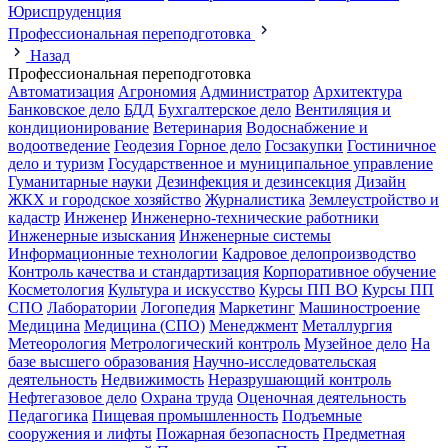
Юриспруденция
Профессиональная переподготовка
Назад
Профессиональная переподготовка
Автоматизация
Агрономия
Администратор
Архитектура
Банковское дело
БДД
Бухгалтерское дело
Вентиляция и
кондиционирование
Ветеринария
Водоснабжение и
водоотведение
Геодезия
Горное дело
Госзакупки
Гостиничное
дело и туризм
Государственное и муниципальное управление
Гуманитарные науки
Дезинфекция и дезинсекция
Дизайн
ЖКХ и городское хозяйство
Журналистика
Землеустройство и
кадастр
Инженер
Инженерно-технические работники
Инженерные изыскания
Инженерные системы
Информационные технологии
Кадровое делопроизводство
Контроль качества и стандартизация
Корпоративное обучение
Косметология
Культура и искусство
Курсы ПП ВО
Курсы ПП
СПО
Лаборатории
Логопедия
Маркетинг
Машиностроение
Медицина
Медицина (СПО)
Менеджмент
Металлургия
Метеорология
Метрологический контроль
Музейное дело
На
базе высшего образования
Научно-исследовательская
деятельность
Недвижимость
Неразрушающий контроль
Нефтегазовое дело
Охрана труда
Оценочная деятельность
Педагогика
Пищевая промышленность
Подъемные
сооружения и лифты
Пожарная безопасность
Предметная