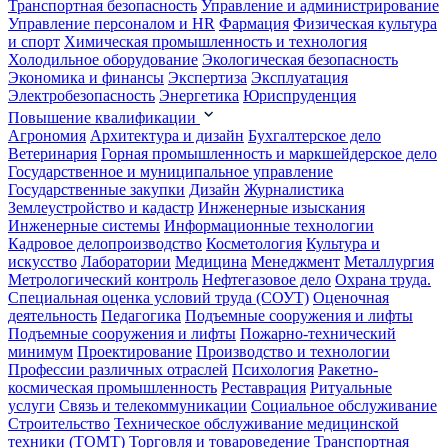
Транспортная безопасность
Управление и администрирование
Управление персоналом и HR
Фармация
Физическая культура
и спорт
Химическая промышленность и технология
Холодильное оборудование
Экологическая безопасность
Экономика и финансы
Экспертиза
Эксплуатация
Электробезопасность
Энергетика
Юриспруденция
Повышение квалификации
Агрономия
Архитектура и дизайн
Бухгалтерское дело
Ветеринария
Горная промышленность и маркшейдерское дело
Государственное и муниципальное управление
Государственные закупки
Дизайн
Журналистика
Землеустройство и кадастр
Инженерные изыскания
Инженерные системы
Информационные технологии
Кадровое делопроизводство
Косметология
Культура и
искусство
Лаборатории
Медицина
Менеджмент
Металлургия
Метрологический контроль
Нефтегазовое дело
Охрана труда.
Специальная оценка условий труда (СОУТ)
Оценочная
деятельность
Педагогика
Подъемные сооружения и лифты
Подъемные сооружения и лифты
Пожарно-технический
минимум
Проектирование
Производство и технологии
Профессии различных отраслей
Психология
Ракетно-
космическая промышленность
Реставрация
Ритуальные
услуги
Связь и телекоммуникации
Социальное обслуживание
Строительство
Техническое обслуживание медицинской
техники (ТОМТ)
Торговля и товароведение
Транспортная