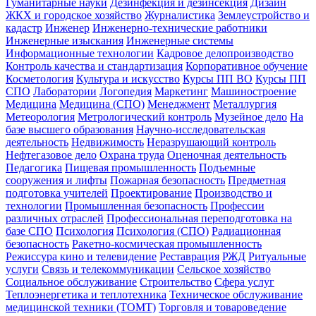
Гуманитарные науки
Дезинфекция и дезинсекция
Дизайн
ЖКХ и городское хозяйство
Журналистика
Землеустройство и
кадастр
Инженер
Инженерно-технические работники
Инженерные изыскания
Инженерные системы
Информационные технологии
Кадровое делопроизводство
Контроль качества и стандартизация
Корпоративное обучение
Косметология
Культура и искусство
Курсы ПП ВО
Курсы ПП
СПО
Лаборатории
Логопедия
Маркетинг
Машиностроение
Медицина
Медицина (СПО)
Менеджмент
Металлургия
Метеорология
Метрологический контроль
Музейное дело
На
базе высшего образования
Научно-исследовательская
деятельность
Недвижимость
Неразрушающий контроль
Нефтегазовое дело
Охрана труда
Оценочная деятельность
Педагогика
Пищевая промышленность
Подъемные
сооружения и лифты
Пожарная безопасность
Предметная
подготовка учителей
Проектирование
Производство и
технологии
Промышленная безопасность
Профессии
различных отраслей
Профессиональная переподготовка на
базе СПО
Психология
Психология (СПО)
Радиационная
безопасность
Ракетно-космическая промышленность
Режиссура кино и телевидение
Реставрация
РЖД
Ритуальные
услуги
Связь и телекоммуникации
Сельское хозяйство
Социальное обслуживание
Строительство
Сфера услуг
Теплоэнергетика и теплотехника
Техническое обслуживание
медицинской техники (ТОМТ)
Торговля и товароведение