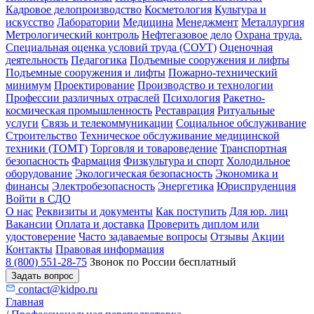
Кадровое делопроизводство
Косметология
Культура и
искусство
Лаборатории
Медицина
Менеджмент
Металлургия
Метрологический контроль
Нефтегазовое дело
Охрана труда.
Специальная оценка условий труда (СОУТ)
Оценочная
деятельность
Педагогика
Подъемные сооружения и лифты
Подъемные сооружения и лифты
Пожарно-технический
минимум
Проектирование
Производство и технологии
Профессии различных отраслей
Психология
Ракетно-
космическая промышленность
Реставрация
Ритуальные
услуги
Связь и телекоммуникации
Социальное обслуживание
Строительство
Техническое обслуживание медицинской
техники (ТОМТ)
Торговля и товароведение
Транспортная
безопасность
Фармация
Физкультура и спорт
Холодильное
оборудование
Экологическая безопасность
Экономика и
финансы
Электробезопасность
Энергетика
Юриспруденция
Войти в СДО
О нас
Реквизиты и документы
Как поступить
Для юр. лиц
Вакансии
Оплата и доставка
Проверить диплом или
удостоверение
Часто задаваемые вопросы
Отзывы
Акции
Контакты
Правовая информация
8 (800) 551-28-75
Звонок по России бесплатный
Задать вопрос
contact@kidpo.ru
Главная