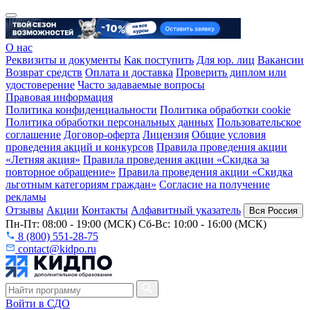
О нас
Реквизиты и документы
Как поступить
Для юр. лиц
Вакансии
Возврат средств
Оплата и доставка
Проверить диплом или
удостоверение
Часто задаваемые вопросы
Правовая информация
Политика конфиденциальности
Политика обработки cookie
Политика обработки персональных данных
Пользовательское
соглашение
Договор-оферта
Лицензия
Общие условия
проведения акций и конкурсов
Правила проведения акции
«Летняя акция»
Правила проведения акции «Скидка за
повторное обращение»
Правила проведения акции «Скидка
льготным категориям граждан»
Согласие на получение
рекламы
Отзывы
Акции
Контакты
Алфавитный указатель
Вся Россия
Пн-Пт: 08:00 - 19:00 (МСК) Сб-Вс: 10:00 - 16:00 (МСК)
8 (800) 551-28-75
contact@kidpo.ru
Войти в СДО