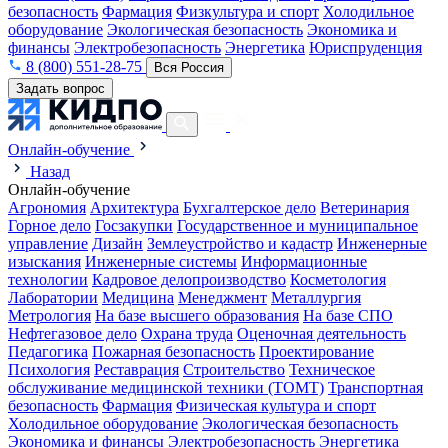
безопасность
Фармация
Физкультура и спорт
Холодильное
оборудование
Экологическая безопасность
Экономика и
финансы
Электробезопасность
Энергетика
Юриспруденция
8 (800) 551-28-75
Вся Россия
Задать вопрос
Онлайн-обучение
Назад
Онлайн-обучение
Агрономия
Архитектура
Бухгалтерское дело
Ветеринария
Горное дело
Госзакупки
Государственное и муниципальное
управление
Дизайн
Землеустройство и кадастр
Инженерные
изыскания
Инженерные системы
Информационные
технологии
Кадровое делопроизводство
Косметология
Лаборатории
Медицина
Менеджмент
Металлургия
Метрология
На базе высшего образования
На базе СПО
Нефтегазовое дело
Охрана труда
Оценочная деятельность
Педагогика
Пожарная безопасность
Проектирование
Психология
Реставрация
Строительство
Техническое
обслуживание медицинской техники (ТОМТ)
Транспортная
безопасность
Фармация
Физическая культура и спорт
Холодильное оборудование
Экологическая безопасность
Экономика и финансы
Электробезопасность
Энергетика