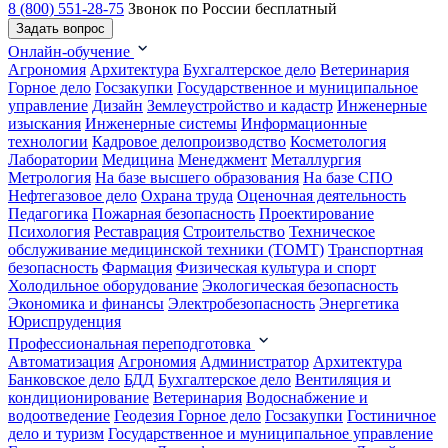
8 (800) 551-28-75
Звонок по России бесплатный
Задать вопрос
Онлайн-обучение
Агрономия
Архитектура
Бухгалтерское дело
Ветеринария
Горное дело
Госзакупки
Государственное и муниципальное
управление
Дизайн
Землеустройство и кадастр
Инженерные
изыскания
Инженерные системы
Информационные
технологии
Кадровое делопроизводство
Косметология
Лаборатории
Медицина
Менеджмент
Металлургия
Метрология
На базе высшего образования
На базе СПО
Нефтегазовое дело
Охрана труда
Оценочная деятельность
Педагогика
Пожарная безопасность
Проектирование
Психология
Реставрация
Строительство
Техническое
обслуживание медицинской техники (ТОМТ)
Транспортная
безопасность
Фармация
Физическая культура и спорт
Холодильное оборудование
Экологическая безопасность
Экономика и финансы
Электробезопасность
Энергетика
Юриспруденция
Профессиональная переподготовка
Автоматизация
Агрономия
Администратор
Архитектура
Банковское дело
БДД
Бухгалтерское дело
Вентиляция и
кондиционирование
Ветеринария
Водоснабжение и
водоотведение
Геодезия
Горное дело
Госзакупки
Гостиничное
дело и туризм
Государственное и муниципальное управление