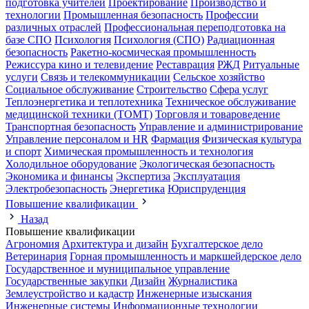
подготовка учителей
Проектирование
Производство и
технологии
Промышленная безопасность
Профессии
различных отраслей
Профессиональная переподготовка на
базе СПО
Психология
Психология (СПО)
Радиационная
безопасность
Ракетно-космическая промышленность
Режиссура кино и телевидение
Реставрация
РЖД
Ритуальные
услуги
Связь и телекоммуникации
Сельское хозяйство
Социальное обслуживание
Строительство
Сфера услуг
Теплоэнергетика и теплотехника
Техническое обслуживание
медицинской техники (ТОМТ)
Торговля и товароведение
Транспортная безопасность
Управление и администрирование
Управление персоналом и HR
Фармация
Физическая культура
и спорт
Химическая промышленность и технология
Холодильное оборудование
Экологическая безопасность
Экономика и финансы
Экспертиза
Эксплуатация
Электробезопасность
Энергетика
Юриспруденция
Повышение квалификации
Назад
Повышение квалификации
Агрономия
Архитектура и дизайн
Бухгалтерское дело
Ветеринария
Горная промышленность и маркшейдерское дело
Государственное и муниципальное управление
Государственные закупки
Дизайн
Журналистика
Землеустройство и кадастр
Инженерные изыскания
Инженерные системы
Информационные технологии