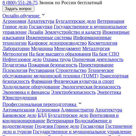
8 (800) 551-28-75
Звонок по России бесплатный
Задать вопрос
Онлайн-обучение
Агрономия
Архитектура
Бухгалтерское дело
Ветеринария
Горное дело
Госзакупки
Государственное и муниципальное
управление
Дизайн
Землеустройство и кадастр
Инженерные
изыскания
Инженерные системы
Информационные
технологии
Кадровое делопроизводство
Косметология
Лаборатории
Медицина
Менеджмент
Металлургия
Метрология
На базе высшего образования
На базе СПО
Нефтегазовое дело
Охрана труда
Оценочная деятельность
Педагогика
Пожарная безопасность
Проектирование
Психология
Реставрация
Строительство
Техническое
обслуживание медицинской техники (ТОМТ)
Транспортная
безопасность
Фармация
Физическая культура и спорт
Холодильное оборудование
Экологическая безопасность
Экономика и финансы
Электробезопасность
Энергетика
Юриспруденция
Профессиональная переподготовка
Автоматизация
Агрономия
Администратор
Архитектура
Банковское дело
БДД
Бухгалтерское дело
Вентиляция и
кондиционирование
Ветеринария
Водоснабжение и
водоотведение
Геодезия
Горное дело
Госзакупки
Гостиничное
дело и туризм
Государственное и муниципальное управление