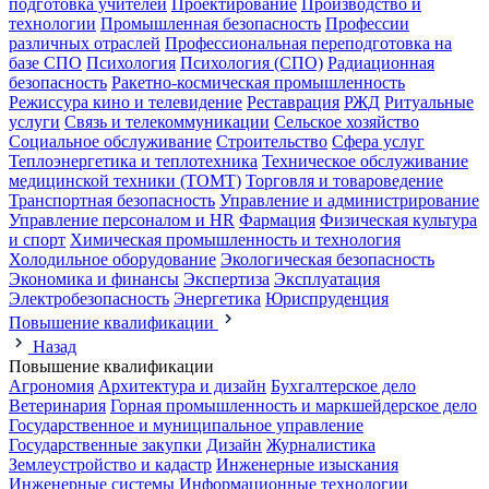
подготовка учителей
Проектирование
Производство и
технологии
Промышленная безопасность
Профессии
различных отраслей
Профессиональная переподготовка на
базе СПО
Психология
Психология (СПО)
Радиационная
безопасность
Ракетно-космическая промышленность
Режиссура кино и телевидение
Реставрация
РЖД
Ритуальные
услуги
Связь и телекоммуникации
Сельское хозяйство
Социальное обслуживание
Строительство
Сфера услуг
Теплоэнергетика и теплотехника
Техническое обслуживание
медицинской техники (ТОМТ)
Торговля и товароведение
Транспортная безопасность
Управление и администрирование
Управление персоналом и HR
Фармация
Физическая культура
и спорт
Химическая промышленность и технология
Холодильное оборудование
Экологическая безопасность
Экономика и финансы
Экспертиза
Эксплуатация
Электробезопасность
Энергетика
Юриспруденция
Повышение квалификации
Назад
Повышение квалификации
Агрономия
Архитектура и дизайн
Бухгалтерское дело
Ветеринария
Горная промышленность и маркшейдерское дело
Государственное и муниципальное управление
Государственные закупки
Дизайн
Журналистика
Землеустройство и кадастр
Инженерные изыскания
Инженерные системы
Информационные технологии