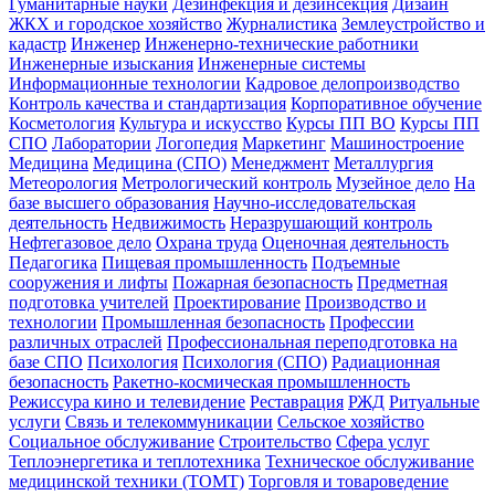
Гуманитарные науки
Дезинфекция и дезинсекция
Дизайн
ЖКХ и городское хозяйство
Журналистика
Землеустройство и
кадастр
Инженер
Инженерно-технические работники
Инженерные изыскания
Инженерные системы
Информационные технологии
Кадровое делопроизводство
Контроль качества и стандартизация
Корпоративное обучение
Косметология
Культура и искусство
Курсы ПП ВО
Курсы ПП
СПО
Лаборатории
Логопедия
Маркетинг
Машиностроение
Медицина
Медицина (СПО)
Менеджмент
Металлургия
Метеорология
Метрологический контроль
Музейное дело
На
базе высшего образования
Научно-исследовательская
деятельность
Недвижимость
Неразрушающий контроль
Нефтегазовое дело
Охрана труда
Оценочная деятельность
Педагогика
Пищевая промышленность
Подъемные
сооружения и лифты
Пожарная безопасность
Предметная
подготовка учителей
Проектирование
Производство и
технологии
Промышленная безопасность
Профессии
различных отраслей
Профессиональная переподготовка на
базе СПО
Психология
Психология (СПО)
Радиационная
безопасность
Ракетно-космическая промышленность
Режиссура кино и телевидение
Реставрация
РЖД
Ритуальные
услуги
Связь и телекоммуникации
Сельское хозяйство
Социальное обслуживание
Строительство
Сфера услуг
Теплоэнергетика и теплотехника
Техническое обслуживание
медицинской техники (ТОМТ)
Торговля и товароведение