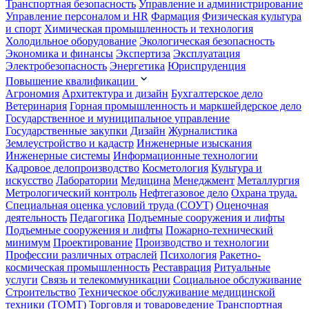
Транспортная безопасность
Управление и администрирование
Управление персоналом и HR
Фармация
Физическая культура
и спорт
Химическая промышленность и технология
Холодильное оборудование
Экологическая безопасность
Экономика и финансы
Экспертиза
Эксплуатация
Электробезопасность
Энергетика
Юриспруденция
Повышение квалификации
Агрономия
Архитектура и дизайн
Бухгалтерское дело
Ветеринария
Горная промышленность и маркшейдерское дело
Государственное и муниципальное управление
Государственные закупки
Дизайн
Журналистика
Землеустройство и кадастр
Инженерные изыскания
Инженерные системы
Информационные технологии
Кадровое делопроизводство
Косметология
Культура и
искусство
Лаборатории
Медицина
Менеджмент
Металлургия
Метрологический контроль
Нефтегазовое дело
Охрана труда.
Специальная оценка условий труда (СОУТ)
Оценочная
деятельность
Педагогика
Подъемные сооружения и лифты
Подъемные сооружения и лифты
Пожарно-технический
минимум
Проектирование
Производство и технологии
Профессии различных отраслей
Психология
Ракетно-
космическая промышленность
Реставрация
Ритуальные
услуги
Связь и телекоммуникации
Социальное обслуживание
Строительство
Техническое обслуживание медицинской
техники (ТОМТ)
Торговля и товароведение
Транспортная