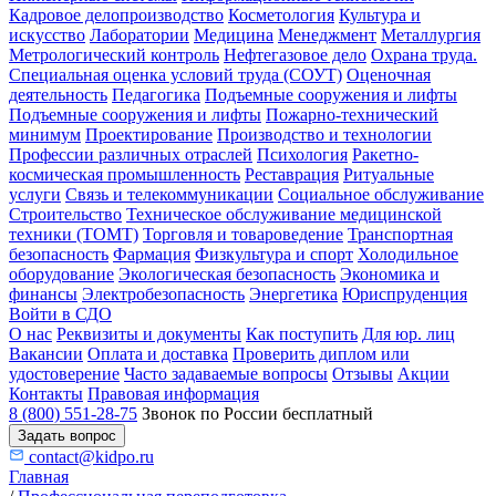
Кадровое делопроизводство
Косметология
Культура и
искусство
Лаборатории
Медицина
Менеджмент
Металлургия
Метрологический контроль
Нефтегазовое дело
Охрана труда.
Специальная оценка условий труда (СОУТ)
Оценочная
деятельность
Педагогика
Подъемные сооружения и лифты
Подъемные сооружения и лифты
Пожарно-технический
минимум
Проектирование
Производство и технологии
Профессии различных отраслей
Психология
Ракетно-
космическая промышленность
Реставрация
Ритуальные
услуги
Связь и телекоммуникации
Социальное обслуживание
Строительство
Техническое обслуживание медицинской
техники (ТОМТ)
Торговля и товароведение
Транспортная
безопасность
Фармация
Физкультура и спорт
Холодильное
оборудование
Экологическая безопасность
Экономика и
финансы
Электробезопасность
Энергетика
Юриспруденция
Войти в СДО
О нас
Реквизиты и документы
Как поступить
Для юр. лиц
Вакансии
Оплата и доставка
Проверить диплом или
удостоверение
Часто задаваемые вопросы
Отзывы
Акции
Контакты
Правовая информация
8 (800) 551-28-75
Звонок по России бесплатный
Задать вопрос
contact@kidpo.ru
Главная