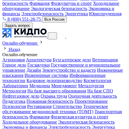
безопасность
Фармация
Физкультура и спорт
Холодильное
оборудование
Экологическая безопасность
Экономика и
финансы
Электробезопасность
Энергетика
Юриспруденция
8 (800) 551-28-75
Вся Россия
Задать вопрос
Онлайн-обучение
Назад
Онлайн-обучение
Агрономия
Архитектура
Бухгалтерское дело
Ветеринария
Горное дело
Госзакупки
Государственное и муниципальное
управление
Дизайн
Землеустройство и кадастр
Инженерные
изыскания
Инженерные системы
Информационные
технологии
Кадровое делопроизводство
Косметология
Лаборатории
Медицина
Менеджмент
Металлургия
Метрология
На базе высшего образования
На базе СПО
Нефтегазовое дело
Охрана труда
Оценочная деятельность
Педагогика
Пожарная безопасность
Проектирование
Психология
Реставрация
Строительство
Техническое
обслуживание медицинской техники (ТОМТ)
Транспортная
безопасность
Фармация
Физическая культура и спорт
Холодильное оборудование
Экологическая безопасность
Экономика и финансы
Электробезопасность
Энергетика