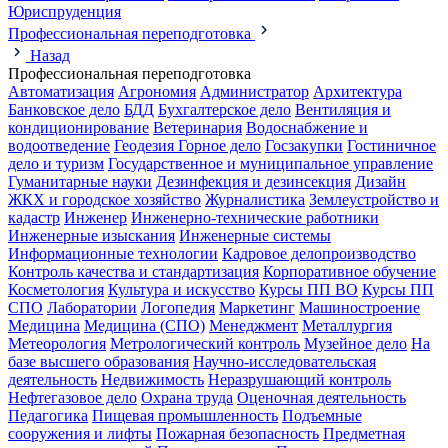
Юриспруденция
Профессиональная переподготовка
Назад
Профессиональная переподготовка
Автоматизация
Агрономия
Администратор
Архитектура
Банковское дело
БДД
Бухгалтерское дело
Вентиляция и
кондиционирование
Ветеринария
Водоснабжение и
водоотведение
Геодезия
Горное дело
Госзакупки
Гостиничное
дело и туризм
Государственное и муниципальное управление
Гуманитарные науки
Дезинфекция и дезинсекция
Дизайн
ЖКХ и городское хозяйство
Журналистика
Землеустройство и
кадастр
Инженер
Инженерно-технические работники
Инженерные изыскания
Инженерные системы
Информационные технологии
Кадровое делопроизводство
Контроль качества и стандартизация
Корпоративное обучение
Косметология
Культура и искусство
Курсы ПП ВО
Курсы ПП
СПО
Лаборатории
Логопедия
Маркетинг
Машиностроение
Медицина
Медицина (СПО)
Менеджмент
Металлургия
Метеорология
Метрологический контроль
Музейное дело
На
базе высшего образования
Научно-исследовательская
деятельность
Недвижимость
Неразрушающий контроль
Нефтегазовое дело
Охрана труда
Оценочная деятельность
Педагогика
Пищевая промышленность
Подъемные
сооружения и лифты
Пожарная безопасность
Предметная