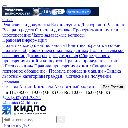
О нас
Реквизиты и документы
Как поступить
Для юр. лиц
Вакансии
Возврат средств
Оплата и доставка
Проверить диплом или
удостоверение
Часто задаваемые вопросы
Правовая информация
Политика конфиденциальности
Политика обработки cookie
Политика обработки персональных данных
Пользовательское
соглашение
Договор-оферта
Лицензия
Общие условия
проведения акций и конкурсов
Правила проведения акции
«Летняя акция»
Правила проведения акции «Скидка за
повторное обращение»
Правила проведения акции «Скидка
льготным категориям граждан»
Согласие на получение
рекламы
Отзывы
Акции
Контакты
Алфавитный указатель
Вся Россия
Пн-Пт: 08:00 - 19:00 (МСК) Сб-Вс: 10:00 - 16:00 (МСК)
8 (800) 551-28-75
contact@kidpo.ru
Войти в СДО