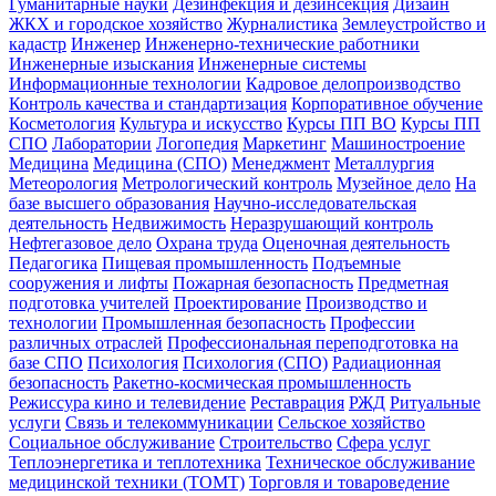
Гуманитарные науки
Дезинфекция и дезинсекция
Дизайн
ЖКХ и городское хозяйство
Журналистика
Землеустройство и
кадастр
Инженер
Инженерно-технические работники
Инженерные изыскания
Инженерные системы
Информационные технологии
Кадровое делопроизводство
Контроль качества и стандартизация
Корпоративное обучение
Косметология
Культура и искусство
Курсы ПП ВО
Курсы ПП
СПО
Лаборатории
Логопедия
Маркетинг
Машиностроение
Медицина
Медицина (СПО)
Менеджмент
Металлургия
Метеорология
Метрологический контроль
Музейное дело
На
базе высшего образования
Научно-исследовательская
деятельность
Недвижимость
Неразрушающий контроль
Нефтегазовое дело
Охрана труда
Оценочная деятельность
Педагогика
Пищевая промышленность
Подъемные
сооружения и лифты
Пожарная безопасность
Предметная
подготовка учителей
Проектирование
Производство и
технологии
Промышленная безопасность
Профессии
различных отраслей
Профессиональная переподготовка на
базе СПО
Психология
Психология (СПО)
Радиационная
безопасность
Ракетно-космическая промышленность
Режиссура кино и телевидение
Реставрация
РЖД
Ритуальные
услуги
Связь и телекоммуникации
Сельское хозяйство
Социальное обслуживание
Строительство
Сфера услуг
Теплоэнергетика и теплотехника
Техническое обслуживание
медицинской техники (ТОМТ)
Торговля и товароведение