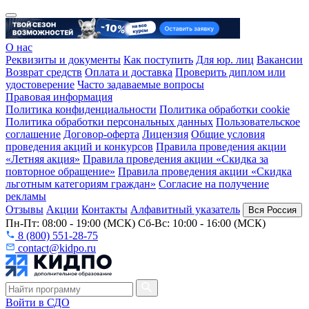
О нас
Реквизиты и документы
Как поступить
Для юр. лиц
Вакансии
Возврат средств
Оплата и доставка
Проверить диплом или
удостоверение
Часто задаваемые вопросы
Правовая информация
Политика конфиденциальности
Политика обработки cookie
Политика обработки персональных данных
Пользовательское
соглашение
Договор-оферта
Лицензия
Общие условия
проведения акций и конкурсов
Правила проведения акции
«Летняя акция»
Правила проведения акции «Скидка за
повторное обращение»
Правила проведения акции «Скидка
льготным категориям граждан»
Согласие на получение
рекламы
Отзывы
Акции
Контакты
Алфавитный указатель
Вся Россия
Пн-Пт: 08:00 - 19:00 (МСК) Сб-Вс: 10:00 - 16:00 (МСК)
8 (800) 551-28-75
contact@kidpo.ru
Войти в СДО