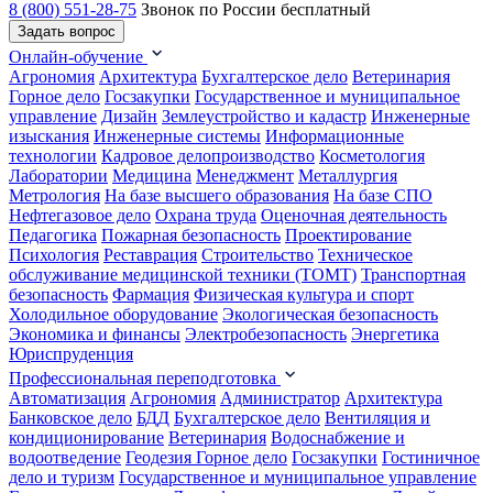
8 (800) 551-28-75
Звонок по России бесплатный
Задать вопрос
Онлайн-обучение
Агрономия
Архитектура
Бухгалтерское дело
Ветеринария
Горное дело
Госзакупки
Государственное и муниципальное
управление
Дизайн
Землеустройство и кадастр
Инженерные
изыскания
Инженерные системы
Информационные
технологии
Кадровое делопроизводство
Косметология
Лаборатории
Медицина
Менеджмент
Металлургия
Метрология
На базе высшего образования
На базе СПО
Нефтегазовое дело
Охрана труда
Оценочная деятельность
Педагогика
Пожарная безопасность
Проектирование
Психология
Реставрация
Строительство
Техническое
обслуживание медицинской техники (ТОМТ)
Транспортная
безопасность
Фармация
Физическая культура и спорт
Холодильное оборудование
Экологическая безопасность
Экономика и финансы
Электробезопасность
Энергетика
Юриспруденция
Профессиональная переподготовка
Автоматизация
Агрономия
Администратор
Архитектура
Банковское дело
БДД
Бухгалтерское дело
Вентиляция и
кондиционирование
Ветеринария
Водоснабжение и
водоотведение
Геодезия
Горное дело
Госзакупки
Гостиничное
дело и туризм
Государственное и муниципальное управление