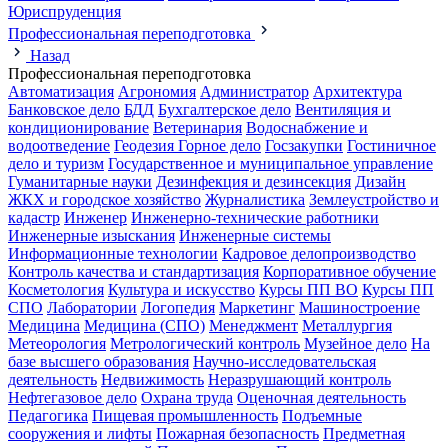
Юриспруденция
Профессиональная переподготовка
Назад
Профессиональная переподготовка
Автоматизация
Агрономия
Администратор
Архитектура
Банковское дело
БДД
Бухгалтерское дело
Вентиляция и
кондиционирование
Ветеринария
Водоснабжение и
водоотведение
Геодезия
Горное дело
Госзакупки
Гостиничное
дело и туризм
Государственное и муниципальное управление
Гуманитарные науки
Дезинфекция и дезинсекция
Дизайн
ЖКХ и городское хозяйство
Журналистика
Землеустройство и
кадастр
Инженер
Инженерно-технические работники
Инженерные изыскания
Инженерные системы
Информационные технологии
Кадровое делопроизводство
Контроль качества и стандартизация
Корпоративное обучение
Косметология
Культура и искусство
Курсы ПП ВО
Курсы ПП
СПО
Лаборатории
Логопедия
Маркетинг
Машиностроение
Медицина
Медицина (СПО)
Менеджмент
Металлургия
Метеорология
Метрологический контроль
Музейное дело
На
базе высшего образования
Научно-исследовательская
деятельность
Недвижимость
Неразрушающий контроль
Нефтегазовое дело
Охрана труда
Оценочная деятельность
Педагогика
Пищевая промышленность
Подъемные
сооружения и лифты
Пожарная безопасность
Предметная