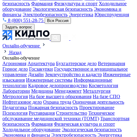
безопасность
Фармация
Физкультура и спорт
Холодильное
оборудование
Экологическая безопасность
Экономика и
финансы
Электробезопасность
Энергетика
Юриспруденция
8 (800) 551-28-75
Вся Россия
Задать вопрос
Онлайн-обучение
Назад
Онлайн-обучение
Агрономия
Архитектура
Бухгалтерское дело
Ветеринария
Горное дело
Госзакупки
Государственное и муниципальное
управление
Дизайн
Землеустройство и кадастр
Инженерные
изыскания
Инженерные системы
Информационные
технологии
Кадровое делопроизводство
Косметология
Лаборатории
Медицина
Менеджмент
Металлургия
Метрология
На базе высшего образования
На базе СПО
Нефтегазовое дело
Охрана труда
Оценочная деятельность
Педагогика
Пожарная безопасность
Проектирование
Психология
Реставрация
Строительство
Техническое
обслуживание медицинской техники (ТОМТ)
Транспортная
безопасность
Фармация
Физическая культура и спорт
Холодильное оборудование
Экологическая безопасность
Экономика и финансы
Электробезопасность
Энергетика