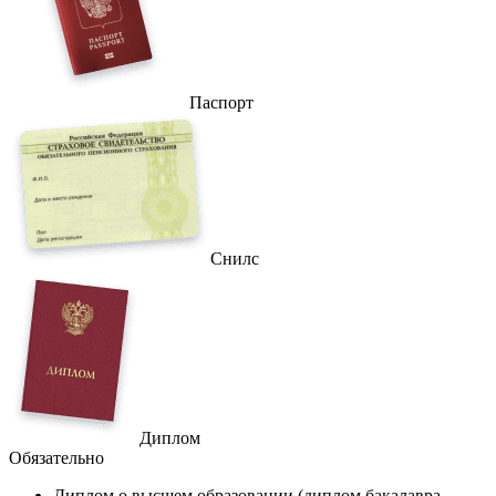
Паспорт
Снилс
Диплом
Обязательно
Диплом
о высшем образовании (диплом бакалавра,