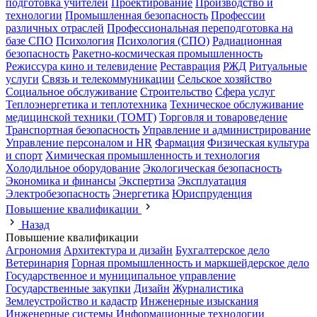
подготовка учителей
Проектирование
Производство и
технологии
Промышленная безопасность
Профессии
различных отраслей
Профессиональная переподготовка на
базе СПО
Психология
Психология (СПО)
Радиационная
безопасность
Ракетно-космическая промышленность
Режиссура кино и телевидение
Реставрация
РЖД
Ритуальные
услуги
Связь и телекоммуникации
Сельское хозяйство
Социальное обслуживание
Строительство
Сфера услуг
Теплоэнергетика и теплотехника
Техническое обслуживание
медицинской техники (ТОМТ)
Торговля и товароведение
Транспортная безопасность
Управление и администрирование
Управление персоналом и HR
Фармация
Физическая культура
и спорт
Химическая промышленность и технология
Холодильное оборудование
Экологическая безопасность
Экономика и финансы
Экспертиза
Эксплуатация
Электробезопасность
Энергетика
Юриспруденция
Повышение квалификации
Назад
Повышение квалификации
Агрономия
Архитектура и дизайн
Бухгалтерское дело
Ветеринария
Горная промышленность и маркшейдерское дело
Государственное и муниципальное управление
Государственные закупки
Дизайн
Журналистика
Землеустройство и кадастр
Инженерные изыскания
Инженерные системы
Информационные технологии