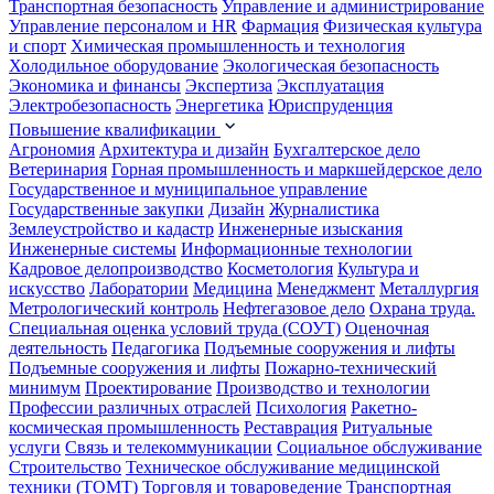
Транспортная безопасность
Управление и администрирование
Управление персоналом и HR
Фармация
Физическая культура
и спорт
Химическая промышленность и технология
Холодильное оборудование
Экологическая безопасность
Экономика и финансы
Экспертиза
Эксплуатация
Электробезопасность
Энергетика
Юриспруденция
Повышение квалификации
Агрономия
Архитектура и дизайн
Бухгалтерское дело
Ветеринария
Горная промышленность и маркшейдерское дело
Государственное и муниципальное управление
Государственные закупки
Дизайн
Журналистика
Землеустройство и кадастр
Инженерные изыскания
Инженерные системы
Информационные технологии
Кадровое делопроизводство
Косметология
Культура и
искусство
Лаборатории
Медицина
Менеджмент
Металлургия
Метрологический контроль
Нефтегазовое дело
Охрана труда.
Специальная оценка условий труда (СОУТ)
Оценочная
деятельность
Педагогика
Подъемные сооружения и лифты
Подъемные сооружения и лифты
Пожарно-технический
минимум
Проектирование
Производство и технологии
Профессии различных отраслей
Психология
Ракетно-
космическая промышленность
Реставрация
Ритуальные
услуги
Связь и телекоммуникации
Социальное обслуживание
Строительство
Техническое обслуживание медицинской
техники (ТОМТ)
Торговля и товароведение
Транспортная