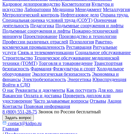
Кадровое делопроизводство
Косметология
Культура и
искусство
Лаборатории
Медицина
Менеджмент
Металлургия
Метрологический контроль
Нефтегазовое дело
Охрана труда.
Специальная оценка условий труда (СОУТ)
Оценочная
деятельность
Педагогика
Подъемные сооружения и лифты
Подъемные сооружения и лифты
Пожарно-технический
минимум
Проектирование
Производство и технологии
Профессии различных отраслей
Психология
Ракетно-
космическая промышленность
Реставрация
Ритуальные
услуги
Связь и телекоммуникации
Социальное обслуживание
Строительство
Техническое обслуживание медицинской
техники (ТОМТ)
Торговля и товароведение
Транспортная
безопасность
Фармация
Физкультура и спорт
Холодильное
оборудование
Экологическая безопасность
Экономика и
финансы
Электробезопасность
Энергетика
Юриспруденция
Войти в СДО
О нас
Реквизиты и документы
Как поступить
Для юр. лиц
Вакансии
Оплата и доставка
Проверить диплом или
удостоверение
Часто задаваемые вопросы
Отзывы
Акции
Контакты
Правовая информация
8 (800) 551-28-75
Звонок по России бесплатный
Задать вопрос
contact@kidpo.ru
Главная