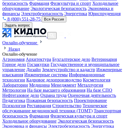
безопасность
Фармация
Физкультура и спорт
Холодильное
оборудование
Экологическая безопасность
Экономика и
финансы
Электробезопасность
Энергетика
Юриспруденция
8 (800) 551-28-75
Вся Россия
Задать вопрос
Онлайн-обучение
Назад
Онлайн-обучение
Агрономия
Архитектура
Бухгалтерское дело
Ветеринария
Горное дело
Госзакупки
Государственное и муниципальное
управление
Дизайн
Землеустройство и кадастр
Инженерные
изыскания
Инженерные системы
Информационные
технологии
Кадровое делопроизводство
Косметология
Лаборатории
Медицина
Менеджмент
Металлургия
Метрология
На базе высшего образования
На базе СПО
Нефтегазовое дело
Охрана труда
Оценочная деятельность
Педагогика
Пожарная безопасность
Проектирование
Психология
Реставрация
Строительство
Техническое
обслуживание медицинской техники (ТОМТ)
Транспортная
безопасность
Фармация
Физическая культура и спорт
Холодильное оборудование
Экологическая безопасность
Экономика и финансы
Электробезопасность
Энергетика