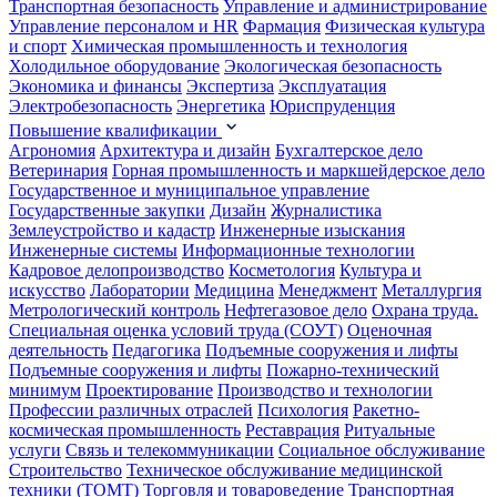
Транспортная безопасность
Управление и администрирование
Управление персоналом и HR
Фармация
Физическая культура
и спорт
Химическая промышленность и технология
Холодильное оборудование
Экологическая безопасность
Экономика и финансы
Экспертиза
Эксплуатация
Электробезопасность
Энергетика
Юриспруденция
Повышение квалификации
Агрономия
Архитектура и дизайн
Бухгалтерское дело
Ветеринария
Горная промышленность и маркшейдерское дело
Государственное и муниципальное управление
Государственные закупки
Дизайн
Журналистика
Землеустройство и кадастр
Инженерные изыскания
Инженерные системы
Информационные технологии
Кадровое делопроизводство
Косметология
Культура и
искусство
Лаборатории
Медицина
Менеджмент
Металлургия
Метрологический контроль
Нефтегазовое дело
Охрана труда.
Специальная оценка условий труда (СОУТ)
Оценочная
деятельность
Педагогика
Подъемные сооружения и лифты
Подъемные сооружения и лифты
Пожарно-технический
минимум
Проектирование
Производство и технологии
Профессии различных отраслей
Психология
Ракетно-
космическая промышленность
Реставрация
Ритуальные
услуги
Связь и телекоммуникации
Социальное обслуживание
Строительство
Техническое обслуживание медицинской
техники (ТОМТ)
Торговля и товароведение
Транспортная