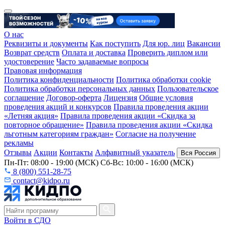
О нас
Реквизиты и документы
Как поступить
Для юр. лиц
Вакансии
Возврат средств
Оплата и доставка
Проверить диплом или
удостоверение
Часто задаваемые вопросы
Правовая информация
Политика конфиденциальности
Политика обработки cookie
Политика обработки персональных данных
Пользовательское
соглашение
Договор-оферта
Лицензия
Общие условия
проведения акций и конкурсов
Правила проведения акции
«Летняя акция»
Правила проведения акции «Скидка за
повторное обращение»
Правила проведения акции «Скидка
льготным категориям граждан»
Согласие на получение
рекламы
Отзывы
Акции
Контакты
Алфавитный указатель
Вся Россия
Пн-Пт: 08:00 - 19:00 (МСК) Сб-Вс: 10:00 - 16:00 (МСК)
8 (800) 551-28-75
contact@kidpo.ru
Войти в СДО