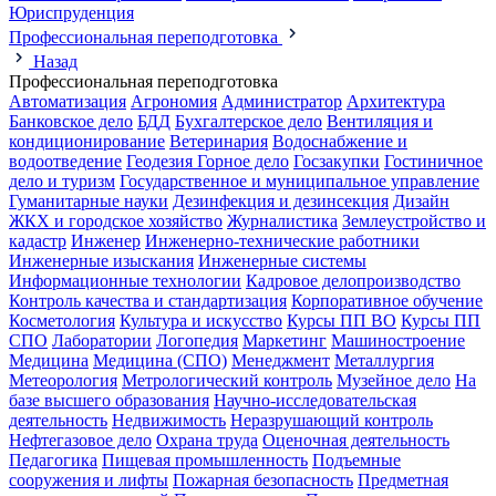
Юриспруденция
Профессиональная переподготовка
Назад
Профессиональная переподготовка
Автоматизация
Агрономия
Администратор
Архитектура
Банковское дело
БДД
Бухгалтерское дело
Вентиляция и
кондиционирование
Ветеринария
Водоснабжение и
водоотведение
Геодезия
Горное дело
Госзакупки
Гостиничное
дело и туризм
Государственное и муниципальное управление
Гуманитарные науки
Дезинфекция и дезинсекция
Дизайн
ЖКХ и городское хозяйство
Журналистика
Землеустройство и
кадастр
Инженер
Инженерно-технические работники
Инженерные изыскания
Инженерные системы
Информационные технологии
Кадровое делопроизводство
Контроль качества и стандартизация
Корпоративное обучение
Косметология
Культура и искусство
Курсы ПП ВО
Курсы ПП
СПО
Лаборатории
Логопедия
Маркетинг
Машиностроение
Медицина
Медицина (СПО)
Менеджмент
Металлургия
Метеорология
Метрологический контроль
Музейное дело
На
базе высшего образования
Научно-исследовательская
деятельность
Недвижимость
Неразрушающий контроль
Нефтегазовое дело
Охрана труда
Оценочная деятельность
Педагогика
Пищевая промышленность
Подъемные
сооружения и лифты
Пожарная безопасность
Предметная