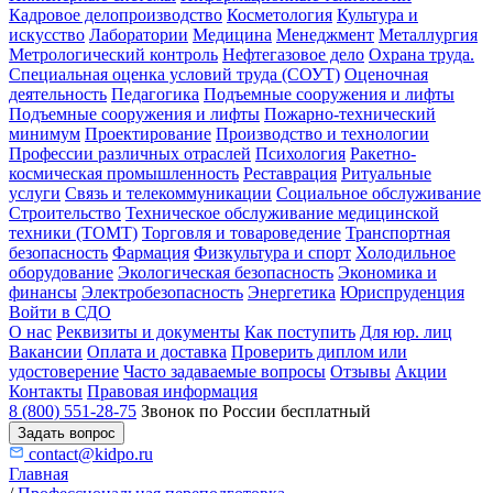
Кадровое делопроизводство
Косметология
Культура и
искусство
Лаборатории
Медицина
Менеджмент
Металлургия
Метрологический контроль
Нефтегазовое дело
Охрана труда.
Специальная оценка условий труда (СОУТ)
Оценочная
деятельность
Педагогика
Подъемные сооружения и лифты
Подъемные сооружения и лифты
Пожарно-технический
минимум
Проектирование
Производство и технологии
Профессии различных отраслей
Психология
Ракетно-
космическая промышленность
Реставрация
Ритуальные
услуги
Связь и телекоммуникации
Социальное обслуживание
Строительство
Техническое обслуживание медицинской
техники (ТОМТ)
Торговля и товароведение
Транспортная
безопасность
Фармация
Физкультура и спорт
Холодильное
оборудование
Экологическая безопасность
Экономика и
финансы
Электробезопасность
Энергетика
Юриспруденция
Войти в СДО
О нас
Реквизиты и документы
Как поступить
Для юр. лиц
Вакансии
Оплата и доставка
Проверить диплом или
удостоверение
Часто задаваемые вопросы
Отзывы
Акции
Контакты
Правовая информация
8 (800) 551-28-75
Звонок по России бесплатный
Задать вопрос
contact@kidpo.ru
Главная