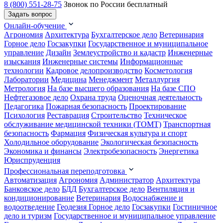
8 (800) 551-28-75
Звонок по России бесплатный
Задать вопрос
Онлайн-обучение
Агрономия
Архитектура
Бухгалтерское дело
Ветеринария
Горное дело
Госзакупки
Государственное и муниципальное
управление
Дизайн
Землеустройство и кадастр
Инженерные
изыскания
Инженерные системы
Информационные
технологии
Кадровое делопроизводство
Косметология
Лаборатории
Медицина
Менеджмент
Металлургия
Метрология
На базе высшего образования
На базе СПО
Нефтегазовое дело
Охрана труда
Оценочная деятельность
Педагогика
Пожарная безопасность
Проектирование
Психология
Реставрация
Строительство
Техническое
обслуживание медицинской техники (ТОМТ)
Транспортная
безопасность
Фармация
Физическая культура и спорт
Холодильное оборудование
Экологическая безопасность
Экономика и финансы
Электробезопасность
Энергетика
Юриспруденция
Профессиональная переподготовка
Автоматизация
Агрономия
Администратор
Архитектура
Банковское дело
БДД
Бухгалтерское дело
Вентиляция и
кондиционирование
Ветеринария
Водоснабжение и
водоотведение
Геодезия
Горное дело
Госзакупки
Гостиничное
дело и туризм
Государственное и муниципальное управление