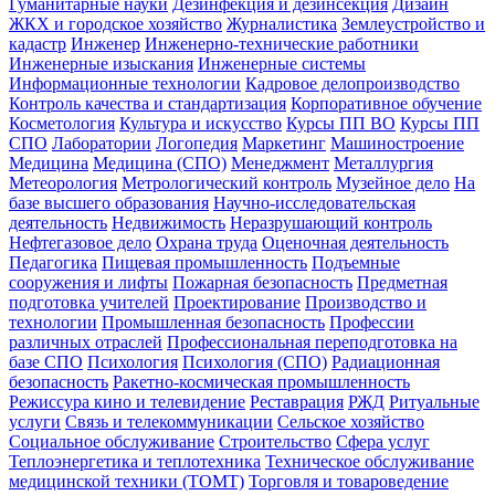
Гуманитарные науки
Дезинфекция и дезинсекция
Дизайн
ЖКХ и городское хозяйство
Журналистика
Землеустройство и
кадастр
Инженер
Инженерно-технические работники
Инженерные изыскания
Инженерные системы
Информационные технологии
Кадровое делопроизводство
Контроль качества и стандартизация
Корпоративное обучение
Косметология
Культура и искусство
Курсы ПП ВО
Курсы ПП
СПО
Лаборатории
Логопедия
Маркетинг
Машиностроение
Медицина
Медицина (СПО)
Менеджмент
Металлургия
Метеорология
Метрологический контроль
Музейное дело
На
базе высшего образования
Научно-исследовательская
деятельность
Недвижимость
Неразрушающий контроль
Нефтегазовое дело
Охрана труда
Оценочная деятельность
Педагогика
Пищевая промышленность
Подъемные
сооружения и лифты
Пожарная безопасность
Предметная
подготовка учителей
Проектирование
Производство и
технологии
Промышленная безопасность
Профессии
различных отраслей
Профессиональная переподготовка на
базе СПО
Психология
Психология (СПО)
Радиационная
безопасность
Ракетно-космическая промышленность
Режиссура кино и телевидение
Реставрация
РЖД
Ритуальные
услуги
Связь и телекоммуникации
Сельское хозяйство
Социальное обслуживание
Строительство
Сфера услуг
Теплоэнергетика и теплотехника
Техническое обслуживание
медицинской техники (ТОМТ)
Торговля и товароведение