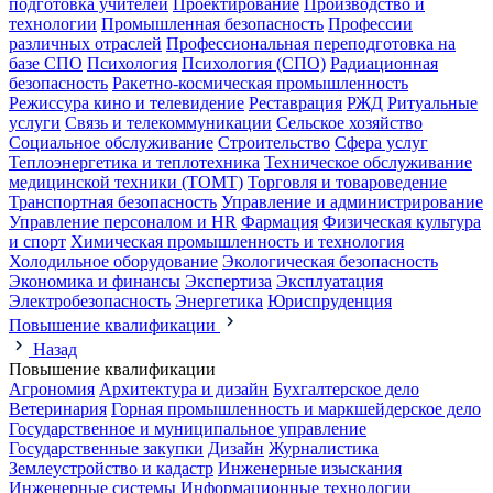
подготовка учителей
Проектирование
Производство и
технологии
Промышленная безопасность
Профессии
различных отраслей
Профессиональная переподготовка на
базе СПО
Психология
Психология (СПО)
Радиационная
безопасность
Ракетно-космическая промышленность
Режиссура кино и телевидение
Реставрация
РЖД
Ритуальные
услуги
Связь и телекоммуникации
Сельское хозяйство
Социальное обслуживание
Строительство
Сфера услуг
Теплоэнергетика и теплотехника
Техническое обслуживание
медицинской техники (ТОМТ)
Торговля и товароведение
Транспортная безопасность
Управление и администрирование
Управление персоналом и HR
Фармация
Физическая культура
и спорт
Химическая промышленность и технология
Холодильное оборудование
Экологическая безопасность
Экономика и финансы
Экспертиза
Эксплуатация
Электробезопасность
Энергетика
Юриспруденция
Повышение квалификации
Назад
Повышение квалификации
Агрономия
Архитектура и дизайн
Бухгалтерское дело
Ветеринария
Горная промышленность и маркшейдерское дело
Государственное и муниципальное управление
Государственные закупки
Дизайн
Журналистика
Землеустройство и кадастр
Инженерные изыскания
Инженерные системы
Информационные технологии