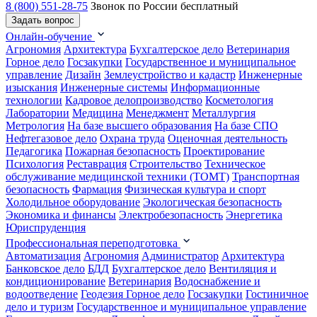
8 (800) 551-28-75
Звонок по России бесплатный
Задать вопрос
Онлайн-обучение
Агрономия
Архитектура
Бухгалтерское дело
Ветеринария
Горное дело
Госзакупки
Государственное и муниципальное
управление
Дизайн
Землеустройство и кадастр
Инженерные
изыскания
Инженерные системы
Информационные
технологии
Кадровое делопроизводство
Косметология
Лаборатории
Медицина
Менеджмент
Металлургия
Метрология
На базе высшего образования
На базе СПО
Нефтегазовое дело
Охрана труда
Оценочная деятельность
Педагогика
Пожарная безопасность
Проектирование
Психология
Реставрация
Строительство
Техническое
обслуживание медицинской техники (ТОМТ)
Транспортная
безопасность
Фармация
Физическая культура и спорт
Холодильное оборудование
Экологическая безопасность
Экономика и финансы
Электробезопасность
Энергетика
Юриспруденция
Профессиональная переподготовка
Автоматизация
Агрономия
Администратор
Архитектура
Банковское дело
БДД
Бухгалтерское дело
Вентиляция и
кондиционирование
Ветеринария
Водоснабжение и
водоотведение
Геодезия
Горное дело
Госзакупки
Гостиничное
дело и туризм
Государственное и муниципальное управление