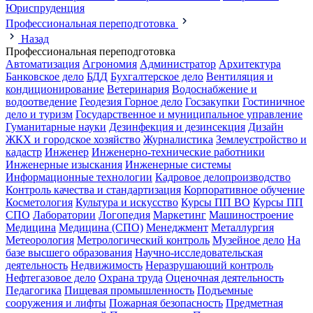
Юриспруденция
Профессиональная переподготовка
Назад
Профессиональная переподготовка
Автоматизация
Агрономия
Администратор
Архитектура
Банковское дело
БДД
Бухгалтерское дело
Вентиляция и
кондиционирование
Ветеринария
Водоснабжение и
водоотведение
Геодезия
Горное дело
Госзакупки
Гостиничное
дело и туризм
Государственное и муниципальное управление
Гуманитарные науки
Дезинфекция и дезинсекция
Дизайн
ЖКХ и городское хозяйство
Журналистика
Землеустройство и
кадастр
Инженер
Инженерно-технические работники
Инженерные изыскания
Инженерные системы
Информационные технологии
Кадровое делопроизводство
Контроль качества и стандартизация
Корпоративное обучение
Косметология
Культура и искусство
Курсы ПП ВО
Курсы ПП
СПО
Лаборатории
Логопедия
Маркетинг
Машиностроение
Медицина
Медицина (СПО)
Менеджмент
Металлургия
Метеорология
Метрологический контроль
Музейное дело
На
базе высшего образования
Научно-исследовательская
деятельность
Недвижимость
Неразрушающий контроль
Нефтегазовое дело
Охрана труда
Оценочная деятельность
Педагогика
Пищевая промышленность
Подъемные
сооружения и лифты
Пожарная безопасность
Предметная