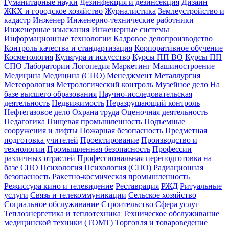
Гуманитарные науки
Дезинфекция и дезинсекция
Дизайн
ЖКХ и городское хозяйство
Журналистика
Землеустройство и
кадастр
Инженер
Инженерно-технические работники
Инженерные изыскания
Инженерные системы
Информационные технологии
Кадровое делопроизводство
Контроль качества и стандартизация
Корпоративное обучение
Косметология
Культура и искусство
Курсы ПП ВО
Курсы ПП
СПО
Лаборатории
Логопедия
Маркетинг
Машиностроение
Медицина
Медицина (СПО)
Менеджмент
Металлургия
Метеорология
Метрологический контроль
Музейное дело
На
базе высшего образования
Научно-исследовательская
деятельность
Недвижимость
Неразрушающий контроль
Нефтегазовое дело
Охрана труда
Оценочная деятельность
Педагогика
Пищевая промышленность
Подъемные
сооружения и лифты
Пожарная безопасность
Предметная
подготовка учителей
Проектирование
Производство и
технологии
Промышленная безопасность
Профессии
различных отраслей
Профессиональная переподготовка на
базе СПО
Психология
Психология (СПО)
Радиационная
безопасность
Ракетно-космическая промышленность
Режиссура кино и телевидение
Реставрация
РЖД
Ритуальные
услуги
Связь и телекоммуникации
Сельское хозяйство
Социальное обслуживание
Строительство
Сфера услуг
Теплоэнергетика и теплотехника
Техническое обслуживание
медицинской техники (ТОМТ)
Торговля и товароведение