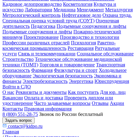
Кадровое делопроизводство
Косметология
Культура и
искусство
Лаборатории
Медицина
Менеджмент
Металлургия
Метрологический контроль
Нефтегазовое дело
Охрана труда.
Специальная оценка условий труда (СОУТ)
Оценочная
деятельность
Педагогика
Подъемные сооружения и лифты
Подъемные сооружения и лифты
Пожарно-технический
минимум
Проектирование
Производство и технологии
Профессии различных отраслей
Психология
Ракетно-
космическая промышленность
Реставрация
Ритуальные
услуги
Связь и телекоммуникации
Социальное обслуживание
Строительство
Техническое обслуживание медицинской
техники (ТОМТ)
Торговля и товароведение
Транспортная
безопасность
Фармация
Физкультура и спорт
Холодильное
оборудование
Экологическая безопасность
Экономика и
финансы
Электробезопасность
Энергетика
Юриспруденция
Войти в СДО
О нас
Реквизиты и документы
Как поступить
Для юр. лиц
Вакансии
Оплата и доставка
Проверить диплом или
удостоверение
Часто задаваемые вопросы
Отзывы
Акции
Контакты
Правовая информация
8 (800) 551-28-75
Звонок по России бесплатный
Задать вопрос
contact@kidpo.ru
Главная