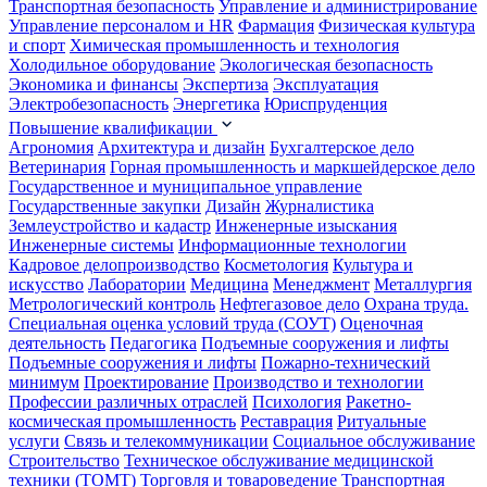
Транспортная безопасность
Управление и администрирование
Управление персоналом и HR
Фармация
Физическая культура
и спорт
Химическая промышленность и технология
Холодильное оборудование
Экологическая безопасность
Экономика и финансы
Экспертиза
Эксплуатация
Электробезопасность
Энергетика
Юриспруденция
Повышение квалификации
Агрономия
Архитектура и дизайн
Бухгалтерское дело
Ветеринария
Горная промышленность и маркшейдерское дело
Государственное и муниципальное управление
Государственные закупки
Дизайн
Журналистика
Землеустройство и кадастр
Инженерные изыскания
Инженерные системы
Информационные технологии
Кадровое делопроизводство
Косметология
Культура и
искусство
Лаборатории
Медицина
Менеджмент
Металлургия
Метрологический контроль
Нефтегазовое дело
Охрана труда.
Специальная оценка условий труда (СОУТ)
Оценочная
деятельность
Педагогика
Подъемные сооружения и лифты
Подъемные сооружения и лифты
Пожарно-технический
минимум
Проектирование
Производство и технологии
Профессии различных отраслей
Психология
Ракетно-
космическая промышленность
Реставрация
Ритуальные
услуги
Связь и телекоммуникации
Социальное обслуживание
Строительство
Техническое обслуживание медицинской
техники (ТОМТ)
Торговля и товароведение
Транспортная