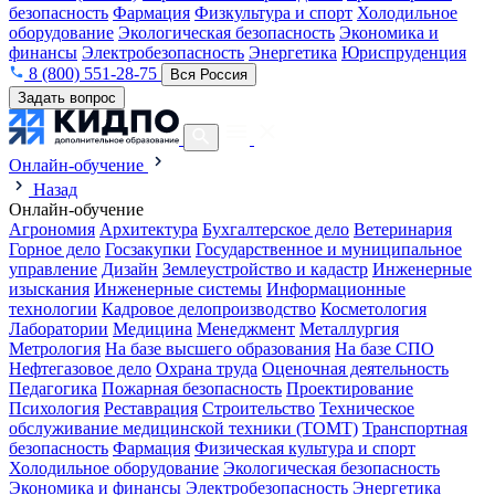
безопасность
Фармация
Физкультура и спорт
Холодильное
оборудование
Экологическая безопасность
Экономика и
финансы
Электробезопасность
Энергетика
Юриспруденция
8 (800) 551-28-75
Вся Россия
Задать вопрос
Онлайн-обучение
Назад
Онлайн-обучение
Агрономия
Архитектура
Бухгалтерское дело
Ветеринария
Горное дело
Госзакупки
Государственное и муниципальное
управление
Дизайн
Землеустройство и кадастр
Инженерные
изыскания
Инженерные системы
Информационные
технологии
Кадровое делопроизводство
Косметология
Лаборатории
Медицина
Менеджмент
Металлургия
Метрология
На базе высшего образования
На базе СПО
Нефтегазовое дело
Охрана труда
Оценочная деятельность
Педагогика
Пожарная безопасность
Проектирование
Психология
Реставрация
Строительство
Техническое
обслуживание медицинской техники (ТОМТ)
Транспортная
безопасность
Фармация
Физическая культура и спорт
Холодильное оборудование
Экологическая безопасность
Экономика и финансы
Электробезопасность
Энергетика