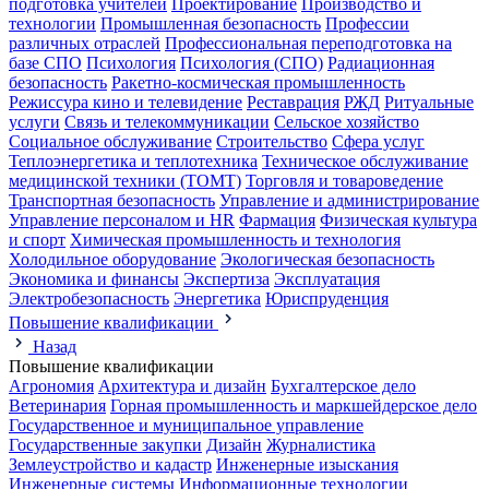
подготовка учителей
Проектирование
Производство и
технологии
Промышленная безопасность
Профессии
различных отраслей
Профессиональная переподготовка на
базе СПО
Психология
Психология (СПО)
Радиационная
безопасность
Ракетно-космическая промышленность
Режиссура кино и телевидение
Реставрация
РЖД
Ритуальные
услуги
Связь и телекоммуникации
Сельское хозяйство
Социальное обслуживание
Строительство
Сфера услуг
Теплоэнергетика и теплотехника
Техническое обслуживание
медицинской техники (ТОМТ)
Торговля и товароведение
Транспортная безопасность
Управление и администрирование
Управление персоналом и HR
Фармация
Физическая культура
и спорт
Химическая промышленность и технология
Холодильное оборудование
Экологическая безопасность
Экономика и финансы
Экспертиза
Эксплуатация
Электробезопасность
Энергетика
Юриспруденция
Повышение квалификации
Назад
Повышение квалификации
Агрономия
Архитектура и дизайн
Бухгалтерское дело
Ветеринария
Горная промышленность и маркшейдерское дело
Государственное и муниципальное управление
Государственные закупки
Дизайн
Журналистика
Землеустройство и кадастр
Инженерные изыскания
Инженерные системы
Информационные технологии