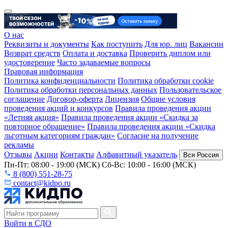
О нас
Реквизиты и документы
Как поступить
Для юр. лиц
Вакансии
Возврат средств
Оплата и доставка
Проверить диплом или
удостоверение
Часто задаваемые вопросы
Правовая информация
Политика конфиденциальности
Политика обработки cookie
Политика обработки персональных данных
Пользовательское
соглашение
Договор-оферта
Лицензия
Общие условия
проведения акций и конкурсов
Правила проведения акции
«Летняя акция»
Правила проведения акции «Скидка за
повторное обращение»
Правила проведения акции «Скидка
льготным категориям граждан»
Согласие на получение
рекламы
Отзывы
Акции
Контакты
Алфавитный указатель
Вся Россия
Пн-Пт: 08:00 - 19:00 (МСК) Сб-Вс: 10:00 - 16:00 (МСК)
8 (800) 551-28-75
contact@kidpo.ru
Войти в СДО