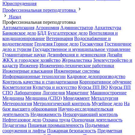
Юриспруденция
Профессиональная переподготовка
Назад
Профессиональная переподготовка
Автоматизация
Агрономия
Администратор
Архитектура
Банковское дело
БДД
Бухгалтерское дело
Вентиляция и
кондиционирование
Ветеринария
Водоснабжение и
водоотведение
Геодезия
Горное дело
Госзакупки
Гостиничное
дело и туризм
Государственное и муниципальное управление
Гуманитарные науки
Дезинфекция и дезинсекция
Дизайн
ЖКХ и городское хозяйство
Журналистика
Землеустройство и
кадастр
Инженер
Инженерно-технические работники
Инженерные изыскания
Инженерные системы
Информационные технологии
Кадровое делопроизводство
Контроль качества и стандартизация
Корпоративное обучение
Косметология
Культура и искусство
Курсы ПП ВО
Курсы ПП
СПО
Лаборатории
Логопедия
Маркетинг
Машиностроение
Медицина
Медицина (СПО)
Менеджмент
Металлургия
Метеорология
Метрологический контроль
Музейное дело
На
базе высшего образования
Научно-исследовательская
деятельность
Недвижимость
Неразрушающий контроль
Нефтегазовое дело
Охрана труда
Оценочная деятельность
Педагогика
Пищевая промышленность
Подъемные
сооружения и лифты
Пожарная безопасность
Предметная