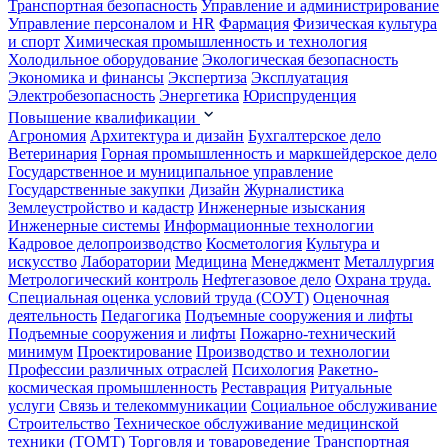
Транспортная безопасность
Управление и администрирование
Управление персоналом и HR
Фармация
Физическая культура
и спорт
Химическая промышленность и технология
Холодильное оборудование
Экологическая безопасность
Экономика и финансы
Экспертиза
Эксплуатация
Электробезопасность
Энергетика
Юриспруденция
Повышение квалификации
Агрономия
Архитектура и дизайн
Бухгалтерское дело
Ветеринария
Горная промышленность и маркшейдерское дело
Государственное и муниципальное управление
Государственные закупки
Дизайн
Журналистика
Землеустройство и кадастр
Инженерные изыскания
Инженерные системы
Информационные технологии
Кадровое делопроизводство
Косметология
Культура и
искусство
Лаборатории
Медицина
Менеджмент
Металлургия
Метрологический контроль
Нефтегазовое дело
Охрана труда.
Специальная оценка условий труда (СОУТ)
Оценочная
деятельность
Педагогика
Подъемные сооружения и лифты
Подъемные сооружения и лифты
Пожарно-технический
минимум
Проектирование
Производство и технологии
Профессии различных отраслей
Психология
Ракетно-
космическая промышленность
Реставрация
Ритуальные
услуги
Связь и телекоммуникации
Социальное обслуживание
Строительство
Техническое обслуживание медицинской
техники (ТОМТ)
Торговля и товароведение
Транспортная