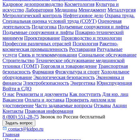
Кадровое делопроизводство
Косметология
Культура и
искусство
Лаборатории
Медицина
Менеджмент
Металлургия
Метрологический контроль
Нефтегазовое дело
Охрана труда.
Специальная оценка условий труда (СОУТ)
Оценочная
деятельность
Педагогика
Подъемные сооружения и лифты
Подъемные сооружения и лифты
Пожарно-технический
минимум
Проектирование
Производство и технологии
Профессии различных отраслей
Психология
Ракетно-
космическая промышленность
Реставрация
Ритуальные
услуги
Связь и телекоммуникации
Социальное обслуживание
Строительство
Техническое обслуживание медицинской
техники (ТОМТ)
Торговля и товароведение
Транспортная
безопасность
Фармация
Физкультура и спорт
Холодильное
оборудование
Экологическая безопасность
Экономика и
финансы
Электробезопасность
Энергетика
Юриспруденция
Войти в СДО
О нас
Реквизиты и документы
Как поступить
Для юр. лиц
Вакансии
Оплата и доставка
Проверить диплом или
удостоверение
Часто задаваемые вопросы
Отзывы
Акции
Контакты
Правовая информация
8 (800) 551-28-75
Звонок по России бесплатный
Задать вопрос
contact@kidpo.ru
Главная