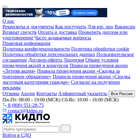
О нас
Реквизиты и документы
Как поступить
Для юр. лиц
Вакансии
Возврат средств
Оплата и доставка
Проверить диплом или
удостоверение
Часто задаваемые вопросы
Правовая информация
Политика конфиденциальности
Политика обработки cookie
Политика обработки персональных данных
Пользовательское
соглашение
Договор-оферта
Лицензия
Общие условия
проведения акций и конкурсов
Правила проведения акции
«Летняя акция»
Правила проведения акции «Скидка за
повторное обращение»
Правила проведения акции «Скидка
льготным категориям граждан»
Согласие на получение
рекламы
Отзывы
Акции
Контакты
Алфавитный указатель
Вся Россия
Пн-Пт: 08:00 - 19:00 (МСК) Сб-Вс: 10:00 - 16:00 (МСК)
8 (800) 551-28-75
contact@kidpo.ru
Войти в СДО