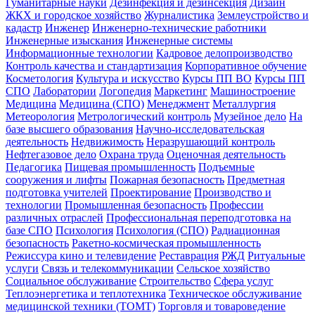
Гуманитарные науки
Дезинфекция и дезинсекция
Дизайн
ЖКХ и городское хозяйство
Журналистика
Землеустройство и
кадастр
Инженер
Инженерно-технические работники
Инженерные изыскания
Инженерные системы
Информационные технологии
Кадровое делопроизводство
Контроль качества и стандартизация
Корпоративное обучение
Косметология
Культура и искусство
Курсы ПП ВО
Курсы ПП
СПО
Лаборатории
Логопедия
Маркетинг
Машиностроение
Медицина
Медицина (СПО)
Менеджмент
Металлургия
Метеорология
Метрологический контроль
Музейное дело
На
базе высшего образования
Научно-исследовательская
деятельность
Недвижимость
Неразрушающий контроль
Нефтегазовое дело
Охрана труда
Оценочная деятельность
Педагогика
Пищевая промышленность
Подъемные
сооружения и лифты
Пожарная безопасность
Предметная
подготовка учителей
Проектирование
Производство и
технологии
Промышленная безопасность
Профессии
различных отраслей
Профессиональная переподготовка на
базе СПО
Психология
Психология (СПО)
Радиационная
безопасность
Ракетно-космическая промышленность
Режиссура кино и телевидение
Реставрация
РЖД
Ритуальные
услуги
Связь и телекоммуникации
Сельское хозяйство
Социальное обслуживание
Строительство
Сфера услуг
Теплоэнергетика и теплотехника
Техническое обслуживание
медицинской техники (ТОМТ)
Торговля и товароведение