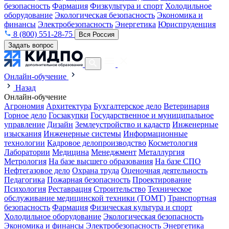
безопасность
Фармация
Физкультура и спорт
Холодильное
оборудование
Экологическая безопасность
Экономика и
финансы
Электробезопасность
Энергетика
Юриспруденция
8 (800) 551-28-75
Вся Россия
Задать вопрос
Онлайн-обучение
Назад
Онлайн-обучение
Агрономия
Архитектура
Бухгалтерское дело
Ветеринария
Горное дело
Госзакупки
Государственное и муниципальное
управление
Дизайн
Землеустройство и кадастр
Инженерные
изыскания
Инженерные системы
Информационные
технологии
Кадровое делопроизводство
Косметология
Лаборатории
Медицина
Менеджмент
Металлургия
Метрология
На базе высшего образования
На базе СПО
Нефтегазовое дело
Охрана труда
Оценочная деятельность
Педагогика
Пожарная безопасность
Проектирование
Психология
Реставрация
Строительство
Техническое
обслуживание медицинской техники (ТОМТ)
Транспортная
безопасность
Фармация
Физическая культура и спорт
Холодильное оборудование
Экологическая безопасность
Экономика и финансы
Электробезопасность
Энергетика