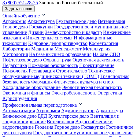
8 (800) 551-28-75
Звонок по России бесплатный
Задать вопрос
Онлайн-обучение
Агрономия
Архитектура
Бухгалтерское дело
Ветеринария
Горное дело
Госзакупки
Государственное и муниципальное
управление
Дизайн
Землеустройство и кадастр
Инженерные
изыскания
Инженерные системы
Информационные
технологии
Кадровое делопроизводство
Косметология
Лаборатории
Медицина
Менеджмент
Металлургия
Метрология
На базе высшего образования
На базе СПО
Нефтегазовое дело
Охрана труда
Оценочная деятельность
Педагогика
Пожарная безопасность
Проектирование
Психология
Реставрация
Строительство
Техническое
обслуживание медицинской техники (ТОМТ)
Транспортная
безопасность
Фармация
Физическая культура и спорт
Холодильное оборудование
Экологическая безопасность
Экономика и финансы
Электробезопасность
Энергетика
Юриспруденция
Профессиональная переподготовка
Автоматизация
Агрономия
Администратор
Архитектура
Банковское дело
БДД
Бухгалтерское дело
Вентиляция и
кондиционирование
Ветеринария
Водоснабжение и
водоотведение
Геодезия
Горное дело
Госзакупки
Гостиничное
дело и туризм
Государственное и муниципальное управление