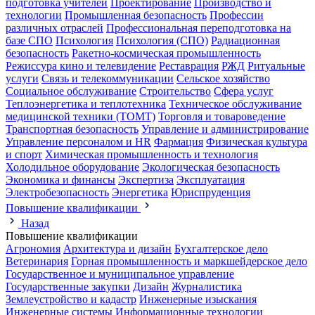
подготовка учителей
Проектирование
Производство и
технологии
Промышленная безопасность
Профессии
различных отраслей
Профессиональная переподготовка на
базе СПО
Психология
Психология (СПО)
Радиационная
безопасность
Ракетно-космическая промышленность
Режиссура кино и телевидение
Реставрация
РЖД
Ритуальные
услуги
Связь и телекоммуникации
Сельское хозяйство
Социальное обслуживание
Строительство
Сфера услуг
Теплоэнергетика и теплотехника
Техническое обслуживание
медицинской техники (ТОМТ)
Торговля и товароведение
Транспортная безопасность
Управление и администрирование
Управление персоналом и HR
Фармация
Физическая культура
и спорт
Химическая промышленность и технология
Холодильное оборудование
Экологическая безопасность
Экономика и финансы
Экспертиза
Эксплуатация
Электробезопасность
Энергетика
Юриспруденция
Повышение квалификации
Назад
Повышение квалификации
Агрономия
Архитектура и дизайн
Бухгалтерское дело
Ветеринария
Горная промышленность и маркшейдерское дело
Государственное и муниципальное управление
Государственные закупки
Дизайн
Журналистика
Землеустройство и кадастр
Инженерные изыскания
Инженерные системы
Информационные технологии