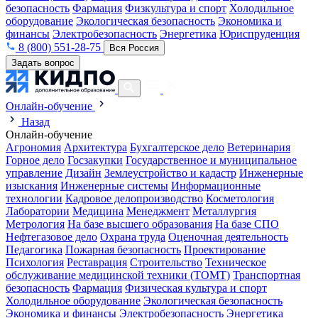
безопасность
Фармация
Физкультура и спорт
Холодильное
оборудование
Экологическая безопасность
Экономика и
финансы
Электробезопасность
Энергетика
Юриспруденция
8 (800) 551-28-75
Вся Россия
Задать вопрос
Онлайн-обучение
Назад
Онлайн-обучение
Агрономия
Архитектура
Бухгалтерское дело
Ветеринария
Горное дело
Госзакупки
Государственное и муниципальное
управление
Дизайн
Землеустройство и кадастр
Инженерные
изыскания
Инженерные системы
Информационные
технологии
Кадровое делопроизводство
Косметология
Лаборатории
Медицина
Менеджмент
Металлургия
Метрология
На базе высшего образования
На базе СПО
Нефтегазовое дело
Охрана труда
Оценочная деятельность
Педагогика
Пожарная безопасность
Проектирование
Психология
Реставрация
Строительство
Техническое
обслуживание медицинской техники (ТОМТ)
Транспортная
безопасность
Фармация
Физическая культура и спорт
Холодильное оборудование
Экологическая безопасность
Экономика и финансы
Электробезопасность
Энергетика