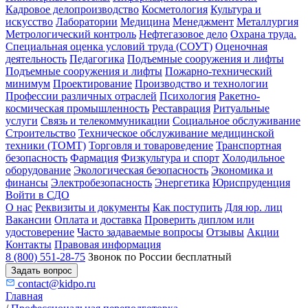
Кадровое делопроизводство
Косметология
Культура и
искусство
Лаборатории
Медицина
Менеджмент
Металлургия
Метрологический контроль
Нефтегазовое дело
Охрана труда.
Специальная оценка условий труда (СОУТ)
Оценочная
деятельность
Педагогика
Подъемные сооружения и лифты
Подъемные сооружения и лифты
Пожарно-технический
минимум
Проектирование
Производство и технологии
Профессии различных отраслей
Психология
Ракетно-
космическая промышленность
Реставрация
Ритуальные
услуги
Связь и телекоммуникации
Социальное обслуживание
Строительство
Техническое обслуживание медицинской
техники (ТОМТ)
Торговля и товароведение
Транспортная
безопасность
Фармация
Физкультура и спорт
Холодильное
оборудование
Экологическая безопасность
Экономика и
финансы
Электробезопасность
Энергетика
Юриспруденция
Войти в СДО
О нас
Реквизиты и документы
Как поступить
Для юр. лиц
Вакансии
Оплата и доставка
Проверить диплом или
удостоверение
Часто задаваемые вопросы
Отзывы
Акции
Контакты
Правовая информация
8 (800) 551-28-75
Звонок по России бесплатный
Задать вопрос
contact@kidpo.ru
Главная