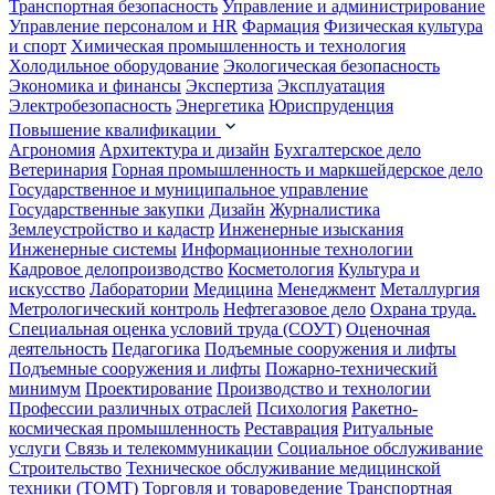
Транспортная безопасность
Управление и администрирование
Управление персоналом и HR
Фармация
Физическая культура
и спорт
Химическая промышленность и технология
Холодильное оборудование
Экологическая безопасность
Экономика и финансы
Экспертиза
Эксплуатация
Электробезопасность
Энергетика
Юриспруденция
Повышение квалификации
Агрономия
Архитектура и дизайн
Бухгалтерское дело
Ветеринария
Горная промышленность и маркшейдерское дело
Государственное и муниципальное управление
Государственные закупки
Дизайн
Журналистика
Землеустройство и кадастр
Инженерные изыскания
Инженерные системы
Информационные технологии
Кадровое делопроизводство
Косметология
Культура и
искусство
Лаборатории
Медицина
Менеджмент
Металлургия
Метрологический контроль
Нефтегазовое дело
Охрана труда.
Специальная оценка условий труда (СОУТ)
Оценочная
деятельность
Педагогика
Подъемные сооружения и лифты
Подъемные сооружения и лифты
Пожарно-технический
минимум
Проектирование
Производство и технологии
Профессии различных отраслей
Психология
Ракетно-
космическая промышленность
Реставрация
Ритуальные
услуги
Связь и телекоммуникации
Социальное обслуживание
Строительство
Техническое обслуживание медицинской
техники (ТОМТ)
Торговля и товароведение
Транспортная