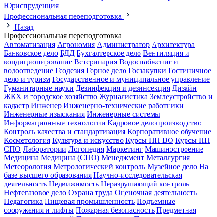
Юриспруденция
Профессиональная переподготовка
Назад
Профессиональная переподготовка
Автоматизация
Агрономия
Администратор
Архитектура
Банковское дело
БДД
Бухгалтерское дело
Вентиляция и
кондиционирование
Ветеринария
Водоснабжение и
водоотведение
Геодезия
Горное дело
Госзакупки
Гостиничное
дело и туризм
Государственное и муниципальное управление
Гуманитарные науки
Дезинфекция и дезинсекция
Дизайн
ЖКХ и городское хозяйство
Журналистика
Землеустройство и
кадастр
Инженер
Инженерно-технические работники
Инженерные изыскания
Инженерные системы
Информационные технологии
Кадровое делопроизводство
Контроль качества и стандартизация
Корпоративное обучение
Косметология
Культура и искусство
Курсы ПП ВО
Курсы ПП
СПО
Лаборатории
Логопедия
Маркетинг
Машиностроение
Медицина
Медицина (СПО)
Менеджмент
Металлургия
Метеорология
Метрологический контроль
Музейное дело
На
базе высшего образования
Научно-исследовательская
деятельность
Недвижимость
Неразрушающий контроль
Нефтегазовое дело
Охрана труда
Оценочная деятельность
Педагогика
Пищевая промышленность
Подъемные
сооружения и лифты
Пожарная безопасность
Предметная