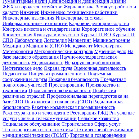
Гуманитарные науки
Дезинфекция и дезинсекция
Дизайн
ЖКХ и городское хозяйство
Журналистика
Землеустройство и
кадастр
Инженер
Инженерно-технические работники
Инженерные изыскания
Инженерные системы
Информационные технологии
Кадровое делопроизводство
Контроль качества и стандартизация
Корпоративное обучение
Косметология
Культура и искусство
Курсы ПП ВО
Курсы ПП
СПО
Лаборатории
Логопедия
Маркетинг
Машиностроение
Медицина
Медицина (СПО)
Менеджмент
Металлургия
Метеорология
Метрологический контроль
Музейное дело
На
базе высшего образования
Научно-исследовательская
деятельность
Недвижимость
Неразрушающий контроль
Нефтегазовое дело
Охрана труда
Оценочная деятельность
Педагогика
Пищевая промышленность
Подъемные
сооружения и лифты
Пожарная безопасность
Предметная
подготовка учителей
Проектирование
Производство и
технологии
Промышленная безопасность
Профессии
различных отраслей
Профессиональная переподготовка на
базе СПО
Психология
Психология (СПО)
Радиационная
безопасность
Ракетно-космическая промышленность
Режиссура кино и телевидение
Реставрация
РЖД
Ритуальные
услуги
Связь и телекоммуникации
Сельское хозяйство
Социальное обслуживание
Строительство
Сфера услуг
Теплоэнергетика и теплотехника
Техническое обслуживание
медицинской техники (ТОМТ)
Торговля и товароведение