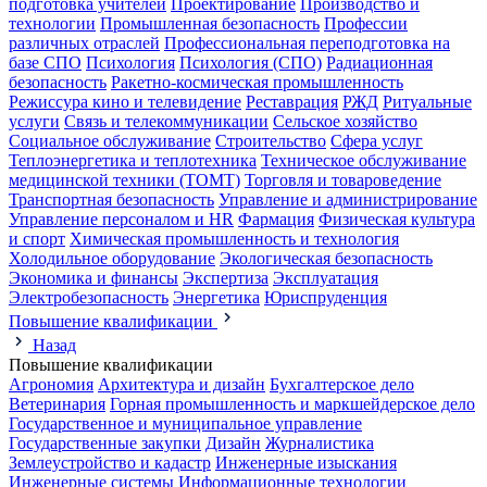
подготовка учителей
Проектирование
Производство и
технологии
Промышленная безопасность
Профессии
различных отраслей
Профессиональная переподготовка на
базе СПО
Психология
Психология (СПО)
Радиационная
безопасность
Ракетно-космическая промышленность
Режиссура кино и телевидение
Реставрация
РЖД
Ритуальные
услуги
Связь и телекоммуникации
Сельское хозяйство
Социальное обслуживание
Строительство
Сфера услуг
Теплоэнергетика и теплотехника
Техническое обслуживание
медицинской техники (ТОМТ)
Торговля и товароведение
Транспортная безопасность
Управление и администрирование
Управление персоналом и HR
Фармация
Физическая культура
и спорт
Химическая промышленность и технология
Холодильное оборудование
Экологическая безопасность
Экономика и финансы
Экспертиза
Эксплуатация
Электробезопасность
Энергетика
Юриспруденция
Повышение квалификации
Назад
Повышение квалификации
Агрономия
Архитектура и дизайн
Бухгалтерское дело
Ветеринария
Горная промышленность и маркшейдерское дело
Государственное и муниципальное управление
Государственные закупки
Дизайн
Журналистика
Землеустройство и кадастр
Инженерные изыскания
Инженерные системы
Информационные технологии