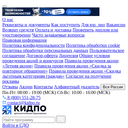
О нас
Реквизиты и документы
Как поступить
Для юр. лиц
Вакансии
Возврат средств
Оплата и доставка
Проверить диплом или
удостоверение
Часто задаваемые вопросы
Правовая информация
Политика конфиденциальности
Политика обработки cookie
Политика обработки персональных данных
Пользовательское
соглашение
Договор-оферта
Лицензия
Общие условия
проведения акций и конкурсов
Правила проведения акции
«Летняя акция»
Правила проведения акции «Скидка за
повторное обращение»
Правила проведения акции «Скидка
льготным категориям граждан»
Согласие на получение
рекламы
Отзывы
Акции
Контакты
Алфавитный указатель
Вся Россия
Пн-Пт: 08:00 - 19:00 (МСК) Сб-Вс: 10:00 - 16:00 (МСК)
8 (800) 551-28-75
contact@kidpo.ru
Войти в СДО