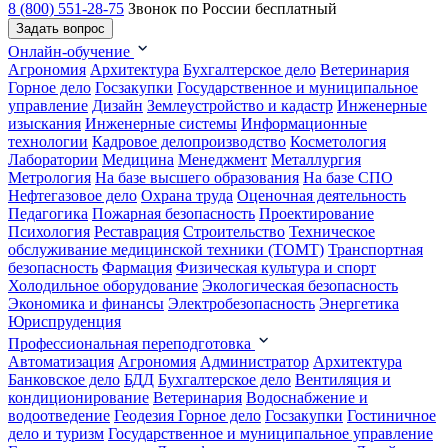
8 (800) 551-28-75
Звонок по России бесплатный
Задать вопрос
Онлайн-обучение
Агрономия
Архитектура
Бухгалтерское дело
Ветеринария
Горное дело
Госзакупки
Государственное и муниципальное
управление
Дизайн
Землеустройство и кадастр
Инженерные
изыскания
Инженерные системы
Информационные
технологии
Кадровое делопроизводство
Косметология
Лаборатории
Медицина
Менеджмент
Металлургия
Метрология
На базе высшего образования
На базе СПО
Нефтегазовое дело
Охрана труда
Оценочная деятельность
Педагогика
Пожарная безопасность
Проектирование
Психология
Реставрация
Строительство
Техническое
обслуживание медицинской техники (ТОМТ)
Транспортная
безопасность
Фармация
Физическая культура и спорт
Холодильное оборудование
Экологическая безопасность
Экономика и финансы
Электробезопасность
Энергетика
Юриспруденция
Профессиональная переподготовка
Автоматизация
Агрономия
Администратор
Архитектура
Банковское дело
БДД
Бухгалтерское дело
Вентиляция и
кондиционирование
Ветеринария
Водоснабжение и
водоотведение
Геодезия
Горное дело
Госзакупки
Гостиничное
дело и туризм
Государственное и муниципальное управление