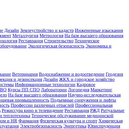
ие
Дизайн
Землеустройство и кадастр
Инженерные изыскания
жмент
Металлургия
Метрология
На базе высшего образования
ихология
Реставрация
Строительство
Техническое
оборудование
Экологическая безопасность
Экономика и
вание
Ветеринария
Водоснабжение и водоотведение
Геодезия
екция и дезинсекция
Дизайн
ЖКХ и городское хозяйство
истемы
Информационные технологии
Кадровое
 ВО
Курсы ПП СПО
Лаборатории
Логопедия
Маркетинг
дело
На базе высшего образования
Научно-исследовательская
ищевая промышленность
Подъемные сооружения и лифты
ность
Профессии различных отраслей
Профессиональная
ь
Режиссура кино и телевидение
Реставрация
РЖД
Ритуальные
и теплотехника
Техническое обслуживание медицинской
лом и HR
Фармация
Физическая культура и спорт
Химическая
плуатация
Электробезопасность
Энергетика
Юриспруденция