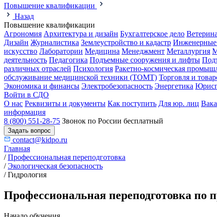
Повышение квалификации
Назад
Повышение квалификации
Агрономия
Архитектура и дизайн
Бухгалтерское дело
Ветерин
Дизайн
Журналистика
Землеустройство и кадастр
Инженерные
искусство
Лаборатории
Медицина
Менеджмент
Металлургия
М
деятельность
Педагогика
Подъемные сооружения и лифты
Под
различных отраслей
Психология
Ракетно-космическая промыш
обслуживание медицинской техники (ТОМТ)
Торговля и това
Экономика и финансы
Электробезопасность
Энергетика
Юрисп
Войти в СДО
О нас
Реквизиты и документы
Как поступить
Для юр. лиц
Вак
информация
8 (800) 551-28-75
Звонок по России бесплатный
Задать вопрос
contact@kidpo.ru
Главная
/
Профессиональная переподготовка
/
Экологическая безопасность
/
Гидрология
Профессиональная переподготовка по п
Начало обучения