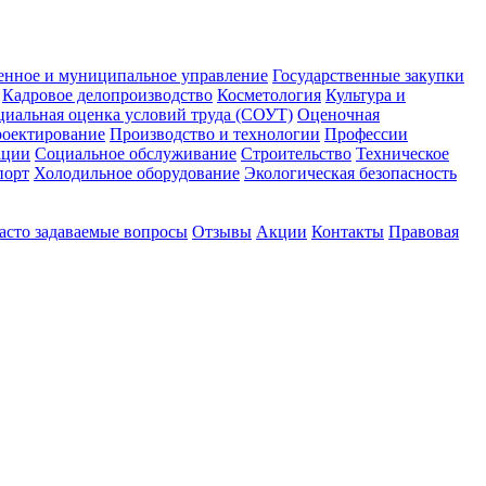
енное и муниципальное управление
Государственные закупки
Кадровое делопроизводство
Косметология
Культура и
циальная оценка условий труда (СОУТ)
Оценочная
оектирование
Производство и технологии
Профессии
ации
Социальное обслуживание
Строительство
Техническое
порт
Холодильное оборудование
Экологическая безопасность
асто задаваемые вопросы
Отзывы
Акции
Контакты
Правовая