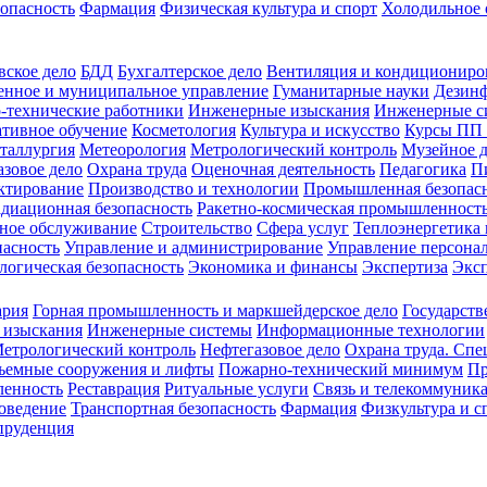
зопасность
Фармация
Физическая культура и спорт
Холодильное 
вское дело
БДД
Бухгалтерское дело
Вентиляция и кондициониро
енное и муниципальное управление
Гуманитарные науки
Дезинф
-технические работники
Инженерные изыскания
Инженерные с
тивное обучение
Косметология
Культура и искусство
Курсы ПП
таллургия
Метеорология
Метрологический контроль
Музейное 
азовое дело
Охрана труда
Оценочная деятельность
Педагогика
П
ктирование
Производство и технологии
Промышленная безопас
адиационная безопасность
Ракетно-космическая промышленност
ное обслуживание
Строительство
Сфера услуг
Теплоэнергетика 
пасность
Управление и администрирование
Управление персона
логическая безопасность
Экономика и финансы
Экспертиза
Экс
ария
Горная промышленность и маркшейдерское дело
Государств
 изыскания
Инженерные системы
Информационные технологии
етрологический контроль
Нефтегазовое дело
Охрана труда. Спе
ъемные сооружения и лифты
Пожарно-технический минимум
Пр
ленность
Реставрация
Ритуальные услуги
Связь и телекоммуник
роведение
Транспортная безопасность
Фармация
Физкультура и с
руденция