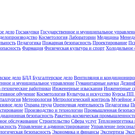
ое дело
Госзакупки
Государственное и муниципальное управлен
делопроизводство
Косметология
Лаборатории
Медицина
Менед
льность
Педагогика
Пожарная безопасность
Проектирование
Пс
зопасность
Фармация
Физическая культура и спорт
Холодильное 
вское дело
БДД
Бухгалтерское дело
Вентиляция и кондициониро
енное и муниципальное управление
Гуманитарные науки
Дезинф
-технические работники
Инженерные изыскания
Инженерные с
тивное обучение
Косметология
Культура и искусство
Курсы ПП
таллургия
Метеорология
Метрологический контроль
Музейное 
азовое дело
Охрана труда
Оценочная деятельность
Педагогика
П
ктирование
Производство и технологии
Промышленная безопас
адиационная безопасность
Ракетно-космическая промышленност
ное обслуживание
Строительство
Сфера услуг
Теплоэнергетика 
пасность
Управление и администрирование
Управление персона
логическая безопасность
Экономика и финансы
Экспертиза
Экс