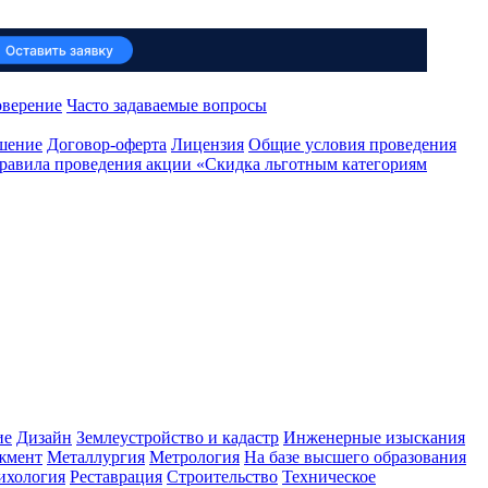
оверение
Часто задаваемые вопросы
ашение
Договор-оферта
Лицензия
Общие условия проведения
равила проведения акции «Скидка льготным категориям
ие
Дизайн
Землеустройство и кадастр
Инженерные изыскания
жмент
Металлургия
Метрология
На базе высшего образования
ихология
Реставрация
Строительство
Техническое