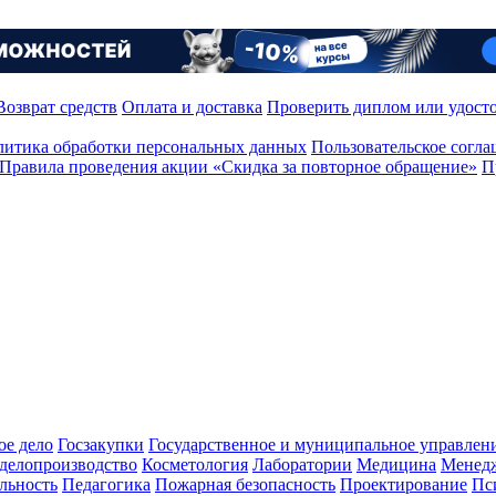
Возврат средств
Оплата и доставка
Проверить диплом или удост
итика обработки персональных данных
Пользовательское согл
Правила проведения акции «Скидка за повторное обращение»
П
ое дело
Госзакупки
Государственное и муниципальное управлен
делопроизводство
Косметология
Лаборатории
Медицина
Менед
льность
Педагогика
Пожарная безопасность
Проектирование
Пс