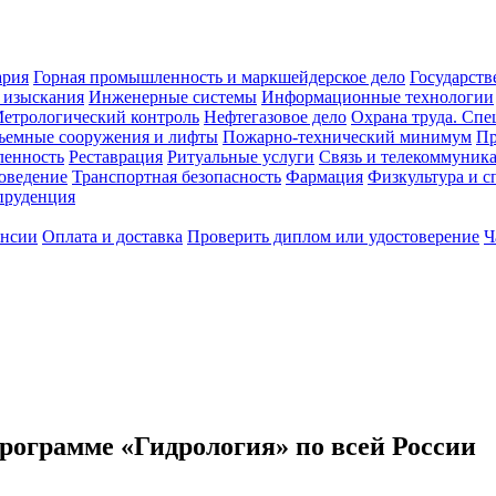
ария
Горная промышленность и маркшейдерское дело
Государств
 изыскания
Инженерные системы
Информационные технологии
етрологический контроль
Нефтегазовое дело
Охрана труда. Спе
ъемные сооружения и лифты
Пожарно-технический минимум
Пр
ленность
Реставрация
Ритуальные услуги
Связь и телекоммуник
роведение
Транспортная безопасность
Фармация
Физкультура и с
руденция
ансии
Оплата и доставка
Проверить диплом или удостоверение
Ч
рограмме «Гидрология» по всей России