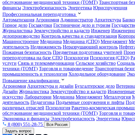
обслуживание медицинской техники (ТОМТ)
Транспортная бе
финансы
Электробезопасность
Энергетика
Юриспруденция
Профессиональная переподготовка
Автоматизация
Агрономия
Администратор
Архитектура
Банко
Горное дело
Госзакупки
Гостиничное дело и туризм
Государств
Журналистика
Землеустройство и кадастр
Инженер
Инженерно
делопроизводство
Контроль качества и стандартизация
Корпора
Машиностроение
Медицина
Медицина (СПО)
Менеджмент
Ме
деятельность
Недвижимость
Неразрушающий контроль
Нефтег
Пожарная безопасность
Предметная подготовка учителей
Прое
переподготовка на базе СПО
Психология
Психология (СПО)
Р
услуги
Связь и телекоммуникации
Сельское хозяйство
Социаль
техники (ТОМТ)
Торговля и товароведение
Транспортная безо
промышленность и технология
Холодильное оборудование
Эко
Повышение квалификации
Агрономия
Архитектура и дизайн
Бухгалтерское дело
Ветерин
Дизайн
Журналистика
Землеустройство и кадастр
Инженерные
искусство
Лаборатории
Медицина
Менеджмент
Металлургия
М
деятельность
Педагогика
Подъемные сооружения и лифты
Под
различных отраслей
Психология
Ракетно-космическая промыш
обслуживание медицинской техники (ТОМТ)
Торговля и това
Экономика и финансы
Электробезопасность
Энергетика
Юрисп
8 (800) 551-28-75
Вся Россия
Задать вопрос