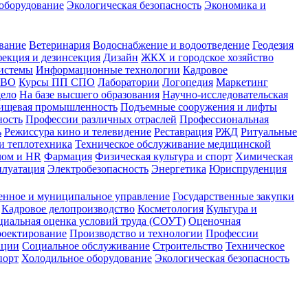
оборудование
Экологическая безопасность
Экономика и
вание
Ветеринария
Водоснабжение и водоотведение
Геодезия
екция и дезинсекция
Дизайн
ЖКХ и городское хозяйство
истемы
Информационные технологии
Кадровое
 ВО
Курсы ПП СПО
Лаборатории
Логопедия
Маркетинг
дело
На базе высшего образования
Научно-исследовательская
ищевая промышленность
Подъемные сооружения и лифты
ность
Профессии различных отраслей
Профессиональная
ь
Режиссура кино и телевидение
Реставрация
РЖД
Ритуальные
и теплотехника
Техническое обслуживание медицинской
лом и HR
Фармация
Физическая культура и спорт
Химическая
плуатация
Электробезопасность
Энергетика
Юриспруденция
енное и муниципальное управление
Государственные закупки
Кадровое делопроизводство
Косметология
Культура и
циальная оценка условий труда (СОУТ)
Оценочная
оектирование
Производство и технологии
Профессии
ации
Социальное обслуживание
Строительство
Техническое
порт
Холодильное оборудование
Экологическая безопасность