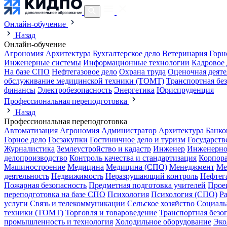
Онлайн-обучение
Назад
Онлайн-обучение
Агрономия
Архитектура
Бухгалтерское дело
Ветеринария
Горн
Инженерные системы
Информационные технологии
Кадровое 
На базе СПО
Нефтегазовое дело
Охрана труда
Оценочная деяте
обслуживание медицинской техники (ТОМТ)
Транспортная бе
финансы
Электробезопасность
Энергетика
Юриспруденция
Профессиональная переподготовка
Назад
Профессиональная переподготовка
Автоматизация
Агрономия
Администратор
Архитектура
Банко
Горное дело
Госзакупки
Гостиничное дело и туризм
Государств
Журналистика
Землеустройство и кадастр
Инженер
Инженерно
делопроизводство
Контроль качества и стандартизация
Корпора
Машиностроение
Медицина
Медицина (СПО)
Менеджмент
Ме
деятельность
Недвижимость
Неразрушающий контроль
Нефтег
Пожарная безопасность
Предметная подготовка учителей
Прое
переподготовка на базе СПО
Психология
Психология (СПО)
Р
услуги
Связь и телекоммуникации
Сельское хозяйство
Социаль
техники (ТОМТ)
Торговля и товароведение
Транспортная безо
промышленность и технология
Холодильное оборудование
Эко