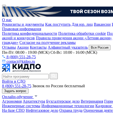
О нас
Реквизиты и документы
Как поступить
Для юр. лиц
Вакансии
Правовая информация
Политика конфиденциальности
Политика обработки cookie
Пол
акций и конкурсов
Правила проведения акции «Летняя акция»
граждан»
Согласие на получение рекламы
Отзывы
Акции
Контакты
Алфавитный указатель
Вся Россия
Пн-Пт: 08:00 - 19:00 (МСК) Сб-Вс: 10:00 - 16:00 (МСК)
8 (800) 551-28-75
contact@kidpo.ru
Войти в СДО
8 (800) 551-28-75
Звонок по России бесплатный
Задать вопрос
Онлайн-обучение
Агрономия
Архитектура
Бухгалтерское дело
Ветеринария
Горн
Инженерные системы
Информационные технологии
Кадровое 
На базе СПО
Нефтегазовое дело
Охрана труда
Оценочная деяте