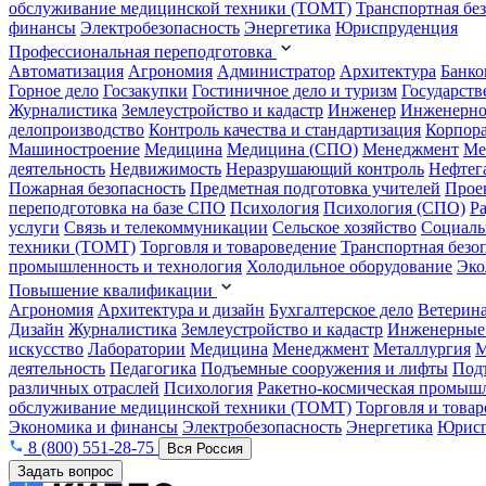
обслуживание медицинской техники (ТОМТ)
Транспортная бе
финансы
Электробезопасность
Энергетика
Юриспруденция
Профессиональная переподготовка
Автоматизация
Агрономия
Администратор
Архитектура
Банко
Горное дело
Госзакупки
Гостиничное дело и туризм
Государств
Журналистика
Землеустройство и кадастр
Инженер
Инженерно
делопроизводство
Контроль качества и стандартизация
Корпора
Машиностроение
Медицина
Медицина (СПО)
Менеджмент
Ме
деятельность
Недвижимость
Неразрушающий контроль
Нефтег
Пожарная безопасность
Предметная подготовка учителей
Прое
переподготовка на базе СПО
Психология
Психология (СПО)
Р
услуги
Связь и телекоммуникации
Сельское хозяйство
Социаль
техники (ТОМТ)
Торговля и товароведение
Транспортная безо
промышленность и технология
Холодильное оборудование
Эко
Повышение квалификации
Агрономия
Архитектура и дизайн
Бухгалтерское дело
Ветерин
Дизайн
Журналистика
Землеустройство и кадастр
Инженерные
искусство
Лаборатории
Медицина
Менеджмент
Металлургия
М
деятельность
Педагогика
Подъемные сооружения и лифты
Под
различных отраслей
Психология
Ракетно-космическая промыш
обслуживание медицинской техники (ТОМТ)
Торговля и това
Экономика и финансы
Электробезопасность
Энергетика
Юрисп
8 (800) 551-28-75
Вся Россия
Задать вопрос