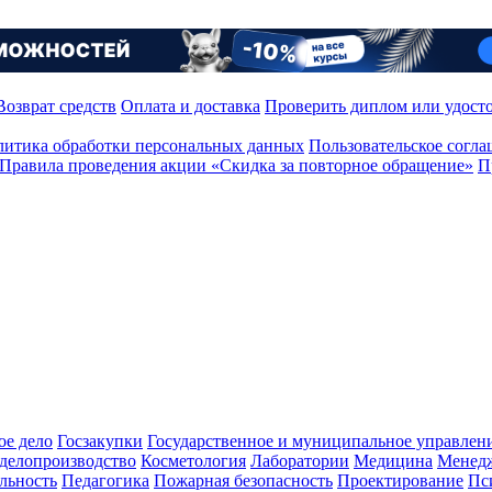
Возврат средств
Оплата и доставка
Проверить диплом или удост
итика обработки персональных данных
Пользовательское согл
Правила проведения акции «Скидка за повторное обращение»
П
ое дело
Госзакупки
Государственное и муниципальное управлен
делопроизводство
Косметология
Лаборатории
Медицина
Менед
льность
Педагогика
Пожарная безопасность
Проектирование
Пс