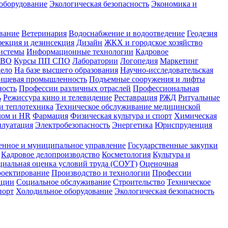
оборудование
Экологическая безопасность
Экономика и
вание
Ветеринария
Водоснабжение и водоотведение
Геодезия
екция и дезинсекция
Дизайн
ЖКХ и городское хозяйство
истемы
Информационные технологии
Кадровое
 ВО
Курсы ПП СПО
Лаборатории
Логопедия
Маркетинг
дело
На базе высшего образования
Научно-исследовательская
ищевая промышленность
Подъемные сооружения и лифты
ность
Профессии различных отраслей
Профессиональная
ь
Режиссура кино и телевидение
Реставрация
РЖД
Ритуальные
и теплотехника
Техническое обслуживание медицинской
лом и HR
Фармация
Физическая культура и спорт
Химическая
плуатация
Электробезопасность
Энергетика
Юриспруденция
енное и муниципальное управление
Государственные закупки
Кадровое делопроизводство
Косметология
Культура и
циальная оценка условий труда (СОУТ)
Оценочная
оектирование
Производство и технологии
Профессии
ации
Социальное обслуживание
Строительство
Техническое
порт
Холодильное оборудование
Экологическая безопасность