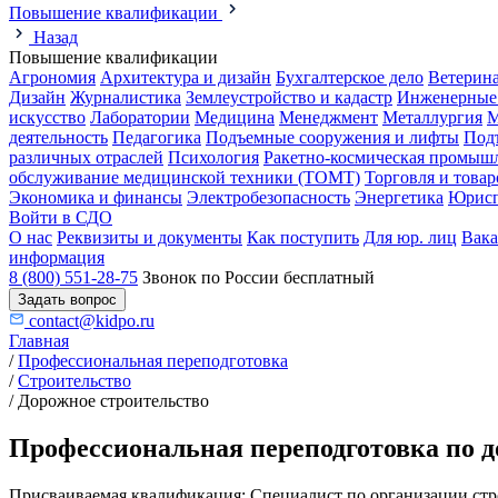
Повышение квалификации
Назад
Повышение квалификации
Агрономия
Архитектура и дизайн
Бухгалтерское дело
Ветерин
Дизайн
Журналистика
Землеустройство и кадастр
Инженерные
искусство
Лаборатории
Медицина
Менеджмент
Металлургия
М
деятельность
Педагогика
Подъемные сооружения и лифты
Под
различных отраслей
Психология
Ракетно-космическая промыш
обслуживание медицинской техники (ТОМТ)
Торговля и това
Экономика и финансы
Электробезопасность
Энергетика
Юрисп
Войти в СДО
О нас
Реквизиты и документы
Как поступить
Для юр. лиц
Вак
информация
8 (800) 551-28-75
Звонок по России бесплатный
Задать вопрос
contact@kidpo.ru
Главная
/
Профессиональная переподготовка
/
Строительство
/
Дорожное строительство
Профессиональная переподготовка по д
Присваиваемая квалификация:
Специалист по организации стр