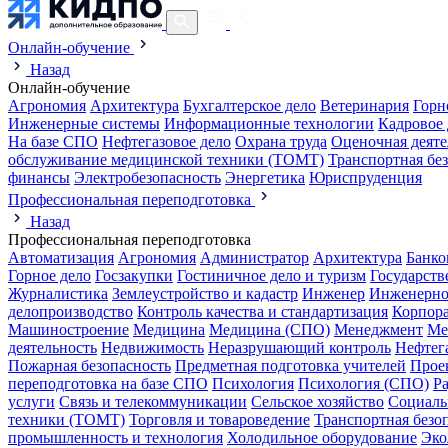
Онлайн-обучение
Назад
Онлайн-обучение
Агрономия
Архитектура
Бухгалтерское дело
Ветеринария
Горн
Инженерные системы
Информационные технологии
Кадровое 
На базе СПО
Нефтегазовое дело
Охрана труда
Оценочная деяте
обслуживание медицинской техники (ТОМТ)
Транспортная бе
финансы
Электробезопасность
Энергетика
Юриспруденция
Профессиональная переподготовка
Назад
Профессиональная переподготовка
Автоматизация
Агрономия
Администратор
Архитектура
Банко
Горное дело
Госзакупки
Гостиничное дело и туризм
Государств
Журналистика
Землеустройство и кадастр
Инженер
Инженерно
делопроизводство
Контроль качества и стандартизация
Корпора
Машиностроение
Медицина
Медицина (СПО)
Менеджмент
Ме
деятельность
Недвижимость
Неразрушающий контроль
Нефтег
Пожарная безопасность
Предметная подготовка учителей
Прое
переподготовка на базе СПО
Психология
Психология (СПО)
Р
услуги
Связь и телекоммуникации
Сельское хозяйство
Социаль
техники (ТОМТ)
Торговля и товароведение
Транспортная безо
промышленность и технология
Холодильное оборудование
Эко