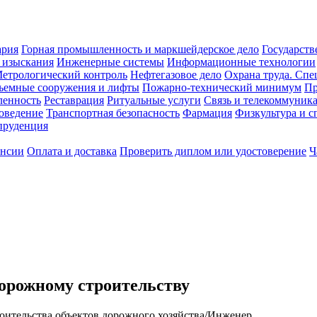
ария
Горная промышленность и маркшейдерское дело
Государств
 изыскания
Инженерные системы
Информационные технологии
етрологический контроль
Нефтегазовое дело
Охрана труда. Спе
ъемные сооружения и лифты
Пожарно-технический минимум
Пр
ленность
Реставрация
Ритуальные услуги
Связь и телекоммуник
роведение
Транспортная безопасность
Фармация
Физкультура и с
руденция
ансии
Оплата и доставка
Проверить диплом или удостоверение
Ч
орожному строительству
оительства объектов дорожного хозяйства/Инженер