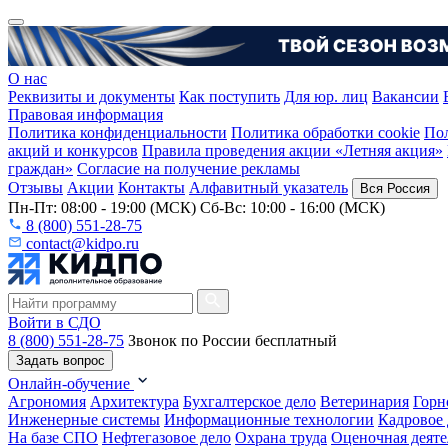
О нас
Реквизиты и документы
Как поступить
Для юр. лиц
Вакансии
Правовая информация
Политика конфиденциальности
Политика обработки cookie
Пол
акций и конкурсов
Правила проведения акции «Летняя акция»
граждан»
Согласие на получение рекламы
Отзывы
Акции
Контакты
Алфавитный указатель
Вся Россия
Пн-Пт: 08:00 - 19:00 (МСК) Сб-Вс: 10:00 - 16:00 (МСК)
8 (800) 551-28-75
contact@kidpo.ru
Войти в СДО
8 (800) 551-28-75
Звонок по России бесплатный
Задать вопрос
Онлайн-обучение
Агрономия
Архитектура
Бухгалтерское дело
Ветеринария
Горн
Инженерные системы
Информационные технологии
Кадровое 
На базе СПО
Нефтегазовое дело
Охрана труда
Оценочная деяте