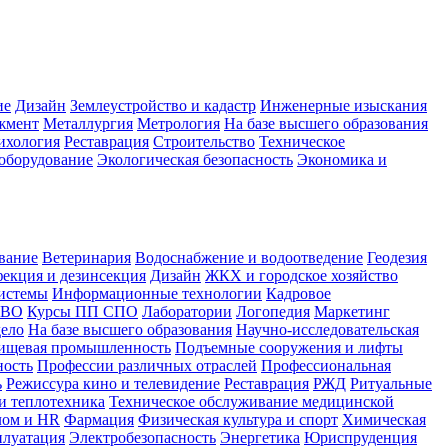
ие
Дизайн
Землеустройство и кадастр
Инженерные изыскания
жмент
Металлургия
Метрология
На базе высшего образования
ихология
Реставрация
Строительство
Техническое
оборудование
Экологическая безопасность
Экономика и
вание
Ветеринария
Водоснабжение и водоотведение
Геодезия
екция и дезинсекция
Дизайн
ЖКХ и городское хозяйство
истемы
Информационные технологии
Кадровое
 ВО
Курсы ПП СПО
Лаборатории
Логопедия
Маркетинг
дело
На базе высшего образования
Научно-исследовательская
ищевая промышленность
Подъемные сооружения и лифты
ность
Профессии различных отраслей
Профессиональная
ь
Режиссура кино и телевидение
Реставрация
РЖД
Ритуальные
и теплотехника
Техническое обслуживание медицинской
лом и HR
Фармация
Физическая культура и спорт
Химическая
плуатация
Электробезопасность
Энергетика
Юриспруденция