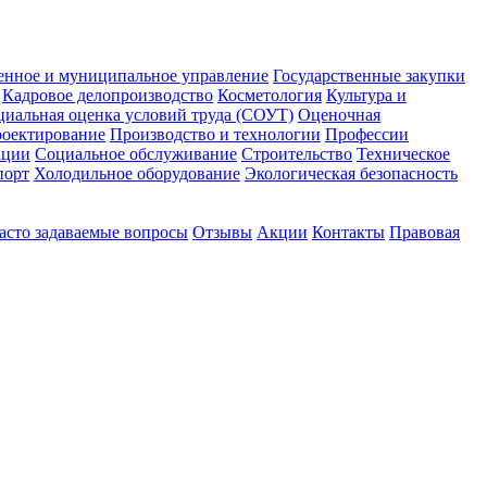
енное и муниципальное управление
Государственные закупки
Кадровое делопроизводство
Косметология
Культура и
циальная оценка условий труда (СОУТ)
Оценочная
оектирование
Производство и технологии
Профессии
ации
Социальное обслуживание
Строительство
Техническое
порт
Холодильное оборудование
Экологическая безопасность
асто задаваемые вопросы
Отзывы
Акции
Контакты
Правовая