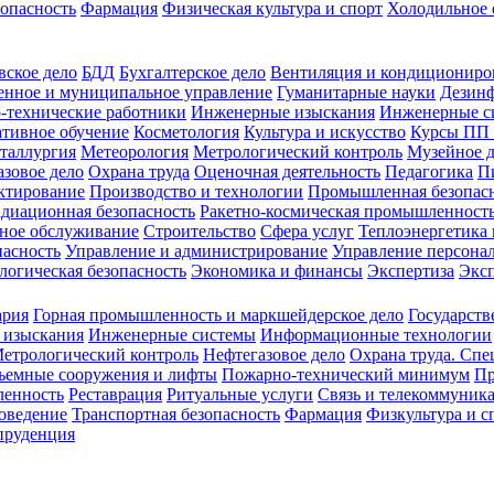
зопасность
Фармация
Физическая культура и спорт
Холодильное 
вское дело
БДД
Бухгалтерское дело
Вентиляция и кондициониро
енное и муниципальное управление
Гуманитарные науки
Дезинф
-технические работники
Инженерные изыскания
Инженерные с
тивное обучение
Косметология
Культура и искусство
Курсы ПП
таллургия
Метеорология
Метрологический контроль
Музейное 
азовое дело
Охрана труда
Оценочная деятельность
Педагогика
П
ктирование
Производство и технологии
Промышленная безопас
адиационная безопасность
Ракетно-космическая промышленност
ное обслуживание
Строительство
Сфера услуг
Теплоэнергетика 
пасность
Управление и администрирование
Управление персона
логическая безопасность
Экономика и финансы
Экспертиза
Экс
ария
Горная промышленность и маркшейдерское дело
Государств
 изыскания
Инженерные системы
Информационные технологии
етрологический контроль
Нефтегазовое дело
Охрана труда. Спе
ъемные сооружения и лифты
Пожарно-технический минимум
Пр
ленность
Реставрация
Ритуальные услуги
Связь и телекоммуник
роведение
Транспортная безопасность
Фармация
Физкультура и с
руденция