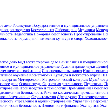
ое дело
Госзакупки
Государственное и муниципальное управлен
делопроизводство
Косметология
Лаборатории
Медицина
Менед
льность
Педагогика
Пожарная безопасность
Проектирование
Пс
зопасность
Фармация
Физическая культура и спорт
Холодильное 
вское дело
БДД
Бухгалтерское дело
Вентиляция и кондициониро
енное и муниципальное управление
Гуманитарные науки
Дезинф
-технические работники
Инженерные изыскания
Инженерные с
тивное обучение
Косметология
Культура и искусство
Курсы ПП
таллургия
Метеорология
Метрологический контроль
Музейное 
азовое дело
Охрана труда
Оценочная деятельность
Педагогика
П
ктирование
Производство и технологии
Промышленная безопас
адиационная безопасность
Ракетно-космическая промышленност
ное обслуживание
Строительство
Сфера услуг
Теплоэнергетика 
пасность
Управление и администрирование
Управление персона
логическая безопасность
Экономика и финансы
Экспертиза
Экс