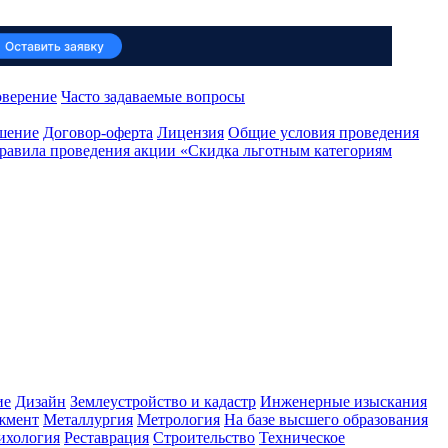
оверение
Часто задаваемые вопросы
ашение
Договор-оферта
Лицензия
Общие условия проведения
равила проведения акции «Скидка льготным категориям
ие
Дизайн
Землеустройство и кадастр
Инженерные изыскания
жмент
Металлургия
Метрология
На базе высшего образования
ихология
Реставрация
Строительство
Техническое