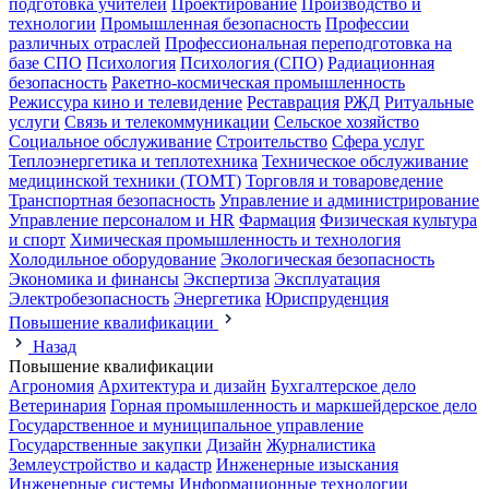
подготовка учителей
Проектирование
Производство и
технологии
Промышленная безопасность
Профессии
различных отраслей
Профессиональная переподготовка на
базе СПО
Психология
Психология (СПО)
Радиационная
безопасность
Ракетно-космическая промышленность
Режиссура кино и телевидение
Реставрация
РЖД
Ритуальные
услуги
Связь и телекоммуникации
Сельское хозяйство
Социальное обслуживание
Строительство
Сфера услуг
Теплоэнергетика и теплотехника
Техническое обслуживание
медицинской техники (ТОМТ)
Торговля и товароведение
Транспортная безопасность
Управление и администрирование
Управление персоналом и HR
Фармация
Физическая культура
и спорт
Химическая промышленность и технология
Холодильное оборудование
Экологическая безопасность
Экономика и финансы
Экспертиза
Эксплуатация
Электробезопасность
Энергетика
Юриспруденция
Повышение квалификации
Назад
Повышение квалификации
Агрономия
Архитектура и дизайн
Бухгалтерское дело
Ветеринария
Горная промышленность и маркшейдерское дело
Государственное и муниципальное управление
Государственные закупки
Дизайн
Журналистика
Землеустройство и кадастр
Инженерные изыскания
Инженерные системы
Информационные технологии