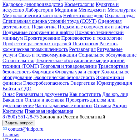
Кадровое делопроизводство
Косметология
Культура и
искусство
Лаборатории
Медицина
Менеджмент
Металлургия
Метрологический контроль
Нефтегазовое дело
Охрана труда.
Специальная оценка условий труда (СОУТ)
Оценочная
деятельность
Педагогика
Подъемные сооружения и лифты
Подъемные сооружения и лифты
Пожарно-технический
минимум
Проектирование
Производство и технологии
Профессии различных отраслей
Психология
Ракетно-
космическая промышленность
Реставрация
Ритуальные
услуги
Связь и телекоммуникации
Социальное обслуживание
Строительство
Техническое обслуживание медицинской
техники (ТОМТ)
Торговля и товароведение
Транспортная
безопасность
Фармация
Физкультура и спорт
Холодильное
оборудование
Экологическая безопасность
Экономика и
финансы
Электробезопасность
Энергетика
Юриспруденция
Войти в СДО
О нас
Реквизиты и документы
Как поступить
Для юр. лиц
Вакансии
Оплата и доставка
Проверить диплом или
удостоверение
Часто задаваемые вопросы
Отзывы
Акции
Контакты
Правовая информация
8 (800) 551-28-75
Звонок по России бесплатный
Задать вопрос
contact@kidpo.ru
Главная