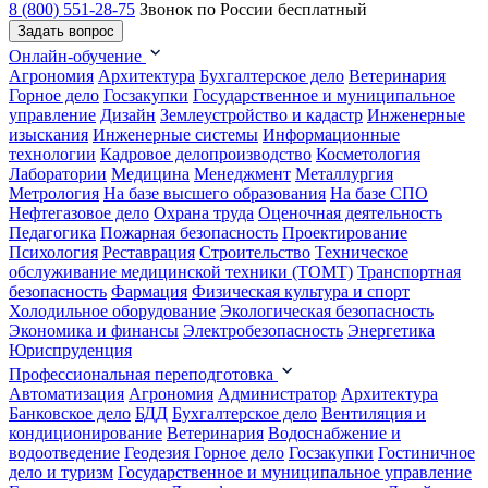
8 (800) 551-28-75
Звонок по России бесплатный
Задать вопрос
Онлайн-обучение
Агрономия
Архитектура
Бухгалтерское дело
Ветеринария
Горное дело
Госзакупки
Государственное и муниципальное
управление
Дизайн
Землеустройство и кадастр
Инженерные
изыскания
Инженерные системы
Информационные
технологии
Кадровое делопроизводство
Косметология
Лаборатории
Медицина
Менеджмент
Металлургия
Метрология
На базе высшего образования
На базе СПО
Нефтегазовое дело
Охрана труда
Оценочная деятельность
Педагогика
Пожарная безопасность
Проектирование
Психология
Реставрация
Строительство
Техническое
обслуживание медицинской техники (ТОМТ)
Транспортная
безопасность
Фармация
Физическая культура и спорт
Холодильное оборудование
Экологическая безопасность
Экономика и финансы
Электробезопасность
Энергетика
Юриспруденция
Профессиональная переподготовка
Автоматизация
Агрономия
Администратор
Архитектура
Банковское дело
БДД
Бухгалтерское дело
Вентиляция и
кондиционирование
Ветеринария
Водоснабжение и
водоотведение
Геодезия
Горное дело
Госзакупки
Гостиничное
дело и туризм
Государственное и муниципальное управление