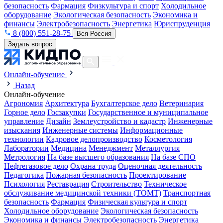
безопасность
Фармация
Физкультура и спорт
Холодильное
оборудование
Экологическая безопасность
Экономика и
финансы
Электробезопасность
Энергетика
Юриспруденция
8 (800) 551-28-75
Вся Россия
Задать вопрос
Онлайн-обучение
Назад
Онлайн-обучение
Агрономия
Архитектура
Бухгалтерское дело
Ветеринария
Горное дело
Госзакупки
Государственное и муниципальное
управление
Дизайн
Землеустройство и кадастр
Инженерные
изыскания
Инженерные системы
Информационные
технологии
Кадровое делопроизводство
Косметология
Лаборатории
Медицина
Менеджмент
Металлургия
Метрология
На базе высшего образования
На базе СПО
Нефтегазовое дело
Охрана труда
Оценочная деятельность
Педагогика
Пожарная безопасность
Проектирование
Психология
Реставрация
Строительство
Техническое
обслуживание медицинской техники (ТОМТ)
Транспортная
безопасность
Фармация
Физическая культура и спорт
Холодильное оборудование
Экологическая безопасность
Экономика и финансы
Электробезопасность
Энергетика