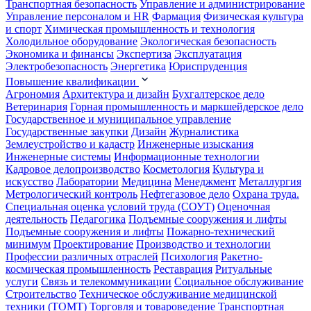
Транспортная безопасность
Управление и администрирование
Управление персоналом и HR
Фармация
Физическая культура
и спорт
Химическая промышленность и технология
Холодильное оборудование
Экологическая безопасность
Экономика и финансы
Экспертиза
Эксплуатация
Электробезопасность
Энергетика
Юриспруденция
Повышение квалификации
Агрономия
Архитектура и дизайн
Бухгалтерское дело
Ветеринария
Горная промышленность и маркшейдерское дело
Государственное и муниципальное управление
Государственные закупки
Дизайн
Журналистика
Землеустройство и кадастр
Инженерные изыскания
Инженерные системы
Информационные технологии
Кадровое делопроизводство
Косметология
Культура и
искусство
Лаборатории
Медицина
Менеджмент
Металлургия
Метрологический контроль
Нефтегазовое дело
Охрана труда.
Специальная оценка условий труда (СОУТ)
Оценочная
деятельность
Педагогика
Подъемные сооружения и лифты
Подъемные сооружения и лифты
Пожарно-технический
минимум
Проектирование
Производство и технологии
Профессии различных отраслей
Психология
Ракетно-
космическая промышленность
Реставрация
Ритуальные
услуги
Связь и телекоммуникации
Социальное обслуживание
Строительство
Техническое обслуживание медицинской
техники (ТОМТ)
Торговля и товароведение
Транспортная