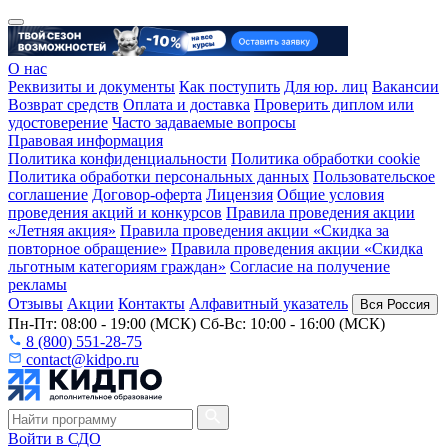
О нас
Реквизиты и документы
Как поступить
Для юр. лиц
Вакансии
Возврат средств
Оплата и доставка
Проверить диплом или
удостоверение
Часто задаваемые вопросы
Правовая информация
Политика конфиденциальности
Политика обработки cookie
Политика обработки персональных данных
Пользовательское
соглашение
Договор-оферта
Лицензия
Общие условия
проведения акций и конкурсов
Правила проведения акции
«Летняя акция»
Правила проведения акции «Скидка за
повторное обращение»
Правила проведения акции «Скидка
льготным категориям граждан»
Согласие на получение
рекламы
Отзывы
Акции
Контакты
Алфавитный указатель
Вся Россия
Пн-Пт: 08:00 - 19:00 (МСК) Сб-Вс: 10:00 - 16:00 (МСК)
8 (800) 551-28-75
contact@kidpo.ru
Войти в СДО