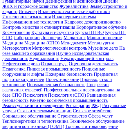
Гуманитарные науки
Дезинфекция и дезинсекция
Дизайн
ЖКХ и городское хозяйство
Журналистика
Землеустройство и
кадастр
Инженер
Инженерно-технические работники
Инженерные изыскания
Инженерные системы
Информационные технологии
Кадровое делопроизводство
Контроль качества и стандартизация
Корпоративное обучение
Косметология
Культура и искусство
Курсы ПП ВО
Курсы ПП
СПО
Лаборатории
Логопедия
Маркетинг
Машиностроение
Медицина
Медицина (СПО)
Менеджмент
Металлургия
Метеорология
Метрологический контроль
Музейное дело
На
базе высшего образования
Научно-исследовательская
деятельность
Недвижимость
Неразрушающий контроль
Нефтегазовое дело
Охрана труда
Оценочная деятельность
Педагогика
Пищевая промышленность
Подъемные
сооружения и лифты
Пожарная безопасность
Предметная
подготовка учителей
Проектирование
Производство и
технологии
Промышленная безопасность
Профессии
различных отраслей
Профессиональная переподготовка на
базе СПО
Психология
Психология (СПО)
Радиационная
безопасность
Ракетно-космическая промышленность
Режиссура кино и телевидение
Реставрация
РЖД
Ритуальные
услуги
Связь и телекоммуникации
Сельское хозяйство
Социальное обслуживание
Строительство
Сфера услуг
Теплоэнергетика и теплотехника
Техническое обслуживание
медицинской техники (ТОМТ)
Торговля и товароведение