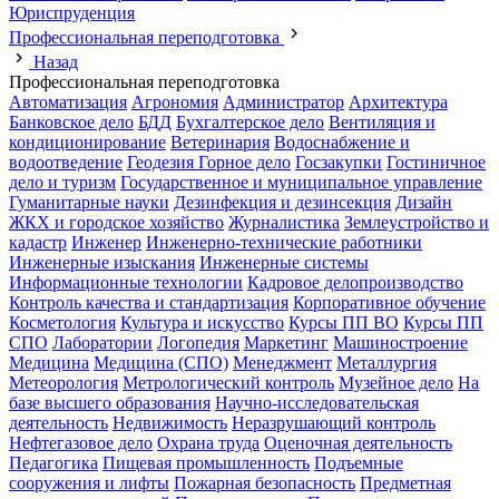
Юриспруденция
Профессиональная переподготовка
Назад
Профессиональная переподготовка
Автоматизация
Агрономия
Администратор
Архитектура
Банковское дело
БДД
Бухгалтерское дело
Вентиляция и
кондиционирование
Ветеринария
Водоснабжение и
водоотведение
Геодезия
Горное дело
Госзакупки
Гостиничное
дело и туризм
Государственное и муниципальное управление
Гуманитарные науки
Дезинфекция и дезинсекция
Дизайн
ЖКХ и городское хозяйство
Журналистика
Землеустройство и
кадастр
Инженер
Инженерно-технические работники
Инженерные изыскания
Инженерные системы
Информационные технологии
Кадровое делопроизводство
Контроль качества и стандартизация
Корпоративное обучение
Косметология
Культура и искусство
Курсы ПП ВО
Курсы ПП
СПО
Лаборатории
Логопедия
Маркетинг
Машиностроение
Медицина
Медицина (СПО)
Менеджмент
Металлургия
Метеорология
Метрологический контроль
Музейное дело
На
базе высшего образования
Научно-исследовательская
деятельность
Недвижимость
Неразрушающий контроль
Нефтегазовое дело
Охрана труда
Оценочная деятельность
Педагогика
Пищевая промышленность
Подъемные
сооружения и лифты
Пожарная безопасность
Предметная