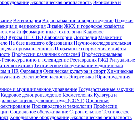
оборудование
Экологическая безопасность
Экономика и
вание
Ветеринария
Водоснабжение и водоотведение
Геодезия
екция и дезинсекция
Дизайн
ЖКХ и городское хозяйство
истемы
Информационные технологии
Кадровое
 ВО
Курсы ПП СПО
Лаборатории
Логопедия
Маркетинг
дело
На базе высшего образования
Научно-исследовательская
ищевая промышленность
Подъемные сооружения и лифты
ность
Профессии различных отраслей
Профессиональная
ь
Режиссура кино и телевидение
Реставрация
РЖД
Ритуальные
и теплотехника
Техническое обслуживание медицинской
лом и HR
Фармация
Физическая культура и спорт
Химическая
плуатация
Электробезопасность
Энергетика
Юриспруденция
енное и муниципальное управление
Государственные закупки
Кадровое делопроизводство
Косметология
Культура и
циальная оценка условий труда (СОУТ)
Оценочная
оектирование
Производство и технологии
Профессии
ации
Социальное обслуживание
Строительство
Техническое
порт
Холодильное оборудование
Экологическая безопасность