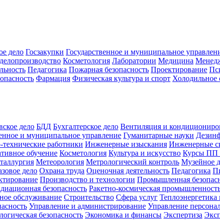
ое дело
Госзакупки
Государственное и муниципальное управлен
делопроизводство
Косметология
Лаборатории
Медицина
Менед
льность
Педагогика
Пожарная безопасность
Проектирование
Пс
зопасность
Фармация
Физическая культура и спорт
Холодильное 
вское дело
БДД
Бухгалтерское дело
Вентиляция и кондициониро
енное и муниципальное управление
Гуманитарные науки
Дезинф
-технические работники
Инженерные изыскания
Инженерные с
тивное обучение
Косметология
Культура и искусство
Курсы ПП
таллургия
Метеорология
Метрологический контроль
Музейное 
азовое дело
Охрана труда
Оценочная деятельность
Педагогика
П
ктирование
Производство и технологии
Промышленная безопас
адиационная безопасность
Ракетно-космическая промышленност
ное обслуживание
Строительство
Сфера услуг
Теплоэнергетика 
пасность
Управление и администрирование
Управление персона
логическая безопасность
Экономика и финансы
Экспертиза
Экс