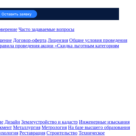
оверение
Часто задаваемые вопросы
ашение
Договор-оферта
Лицензия
Общие условия проведения
равила проведения акции «Скидка льготным категориям
ие
Дизайн
Землеустройство и кадастр
Инженерные изыскания
жмент
Металлургия
Метрология
На базе высшего образования
ихология
Реставрация
Строительство
Техническое