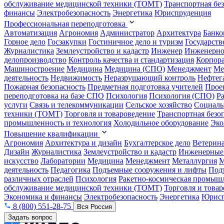
обслуживание медицинской техники (ТОМТ)
Транспортная бе
финансы
Электробезопасность
Энергетика
Юриспруденция
Профессиональная переподготовка
Автоматизация
Агрономия
Администратор
Архитектура
Банко
Горное дело
Госзакупки
Гостиничное дело и туризм
Государств
Журналистика
Землеустройство и кадастр
Инженер
Инженерно
делопроизводство
Контроль качества и стандартизация
Корпора
Машиностроение
Медицина
Медицина (СПО)
Менеджмент
Ме
деятельность
Недвижимость
Неразрушающий контроль
Нефтег
Пожарная безопасность
Предметная подготовка учителей
Прое
переподготовка на базе СПО
Психология
Психология (СПО)
Р
услуги
Связь и телекоммуникации
Сельское хозяйство
Социаль
техники (ТОМТ)
Торговля и товароведение
Транспортная безо
промышленность и технология
Холодильное оборудование
Эко
Повышение квалификации
Агрономия
Архитектура и дизайн
Бухгалтерское дело
Ветерин
Дизайн
Журналистика
Землеустройство и кадастр
Инженерные
искусство
Лаборатории
Медицина
Менеджмент
Металлургия
М
деятельность
Педагогика
Подъемные сооружения и лифты
Под
различных отраслей
Психология
Ракетно-космическая промыш
обслуживание медицинской техники (ТОМТ)
Торговля и това
Экономика и финансы
Электробезопасность
Энергетика
Юрисп
8 (800) 551-28-75
Вся Россия
Задать вопрос