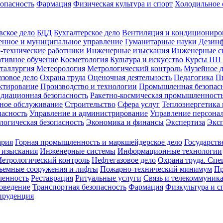
зопасность
Фармация
Физическая культура и спорт
Холодильное 
вское дело
БДД
Бухгалтерское дело
Вентиляция и кондициониро
енное и муниципальное управление
Гуманитарные науки
Дезинф
-технические работники
Инженерные изыскания
Инженерные с
тивное обучение
Косметология
Культура и искусство
Курсы ПП
таллургия
Метеорология
Метрологический контроль
Музейное 
азовое дело
Охрана труда
Оценочная деятельность
Педагогика
П
ктирование
Производство и технологии
Промышленная безопас
адиационная безопасность
Ракетно-космическая промышленност
ное обслуживание
Строительство
Сфера услуг
Теплоэнергетика 
пасность
Управление и администрирование
Управление персона
логическая безопасность
Экономика и финансы
Экспертиза
Экс
ария
Горная промышленность и маркшейдерское дело
Государств
 изыскания
Инженерные системы
Информационные технологии
етрологический контроль
Нефтегазовое дело
Охрана труда. Спе
ъемные сооружения и лифты
Пожарно-технический минимум
Пр
ленность
Реставрация
Ритуальные услуги
Связь и телекоммуник
роведение
Транспортная безопасность
Фармация
Физкультура и с
руденция