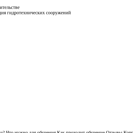
ительстве
ация гидротехнических сооружений
ма?
Что нужно для обучения
Как проходит обучение
Отзывы
Корп