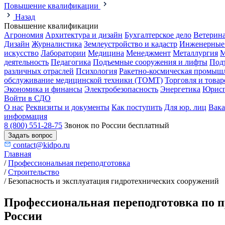
Повышение квалификации
Назад
Повышение квалификации
Агрономия
Архитектура и дизайн
Бухгалтерское дело
Ветерин
Дизайн
Журналистика
Землеустройство и кадастр
Инженерные
искусство
Лаборатории
Медицина
Менеджмент
Металлургия
М
деятельность
Педагогика
Подъемные сооружения и лифты
Под
различных отраслей
Психология
Ракетно-космическая промыш
обслуживание медицинской техники (ТОМТ)
Торговля и това
Экономика и финансы
Электробезопасность
Энергетика
Юрисп
Войти в СДО
О нас
Реквизиты и документы
Как поступить
Для юр. лиц
Вак
информация
8 (800) 551-28-75
Звонок по России бесплатный
Задать вопрос
contact@kidpo.ru
Главная
/
Профессиональная переподготовка
/
Строительство
/
Безопасность и эксплуатация гидротехнических сооружений
Профессиональная переподготовка по п
России