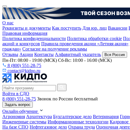
О нас
Реквизиты и документы
Как поступить
Для юр. лиц
Вакансии
Правовая информация
Политика конфиденциальности
Политика обработки cookie
Пол
акций и конкурсов
Правила проведения акции «Летняя акция»
граждан»
Согласие на получение рекламы
Отзывы
Акции
Контакты
Алфавитный указатель
Вся Россия
Пн-Пт: 08:00 - 19:00 (МСК) Сб-Вс: 10:00 - 16:00 (МСК)
8 (800) 551-28-75
contact@kidpo.ru
Войти в СДО
8 (800) 551-28-75
Звонок по России бесплатный
Задать вопрос
Онлайн-обучение
Агрономия
Архитектура
Бухгалтерское дело
Ветеринария
Горн
Инженерные системы
Информационные технологии
Кадровое 
На базе СПО
Нефтегазовое дело
Охрана труда
Оценочная деяте