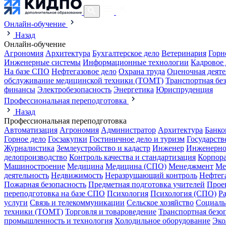
Онлайн-обучение
Назад
Онлайн-обучение
Агрономия
Архитектура
Бухгалтерское дело
Ветеринария
Горн
Инженерные системы
Информационные технологии
Кадровое 
На базе СПО
Нефтегазовое дело
Охрана труда
Оценочная деяте
обслуживание медицинской техники (ТОМТ)
Транспортная бе
финансы
Электробезопасность
Энергетика
Юриспруденция
Профессиональная переподготовка
Назад
Профессиональная переподготовка
Автоматизация
Агрономия
Администратор
Архитектура
Банко
Горное дело
Госзакупки
Гостиничное дело и туризм
Государств
Журналистика
Землеустройство и кадастр
Инженер
Инженерно
делопроизводство
Контроль качества и стандартизация
Корпора
Машиностроение
Медицина
Медицина (СПО)
Менеджмент
Ме
деятельность
Недвижимость
Неразрушающий контроль
Нефтег
Пожарная безопасность
Предметная подготовка учителей
Прое
переподготовка на базе СПО
Психология
Психология (СПО)
Р
услуги
Связь и телекоммуникации
Сельское хозяйство
Социаль
техники (ТОМТ)
Торговля и товароведение
Транспортная безо
промышленность и технология
Холодильное оборудование
Эко