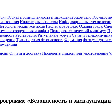
ария
Горная промышленность и маркшейдерское дело
Государств
 изыскания
Инженерные системы
Информационные технологии
етрологический контроль
Нефтегазовое дело
Охрана труда. Спе
ъемные сооружения и лифты
Пожарно-технический минимум
Пр
ленность
Реставрация
Ритуальные услуги
Связь и телекоммуник
роведение
Транспортная безопасность
Фармация
Физкультура и с
руденция
ансии
Оплата и доставка
Проверить диплом или удостоверение
Ч
рограмме «Безопасность и эксплуатация