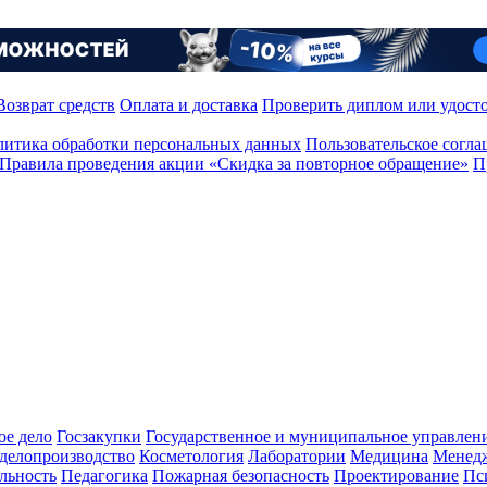
Возврат средств
Оплата и доставка
Проверить диплом или удост
итика обработки персональных данных
Пользовательское согл
Правила проведения акции «Скидка за повторное обращение»
П
ое дело
Госзакупки
Государственное и муниципальное управлен
делопроизводство
Косметология
Лаборатории
Медицина
Менед
льность
Педагогика
Пожарная безопасность
Проектирование
Пс