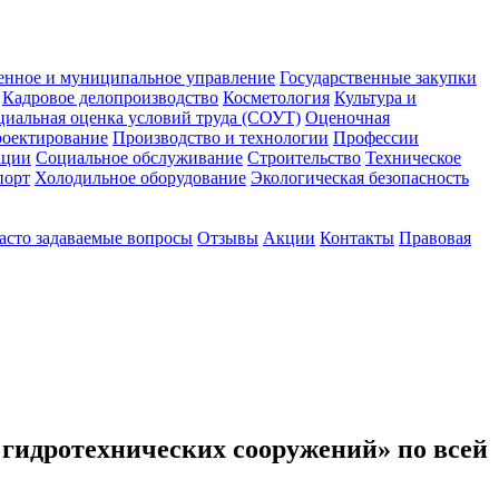
енное и муниципальное управление
Государственные закупки
Кадровое делопроизводство
Косметология
Культура и
циальная оценка условий труда (СОУТ)
Оценочная
оектирование
Производство и технологии
Профессии
ации
Социальное обслуживание
Строительство
Техническое
порт
Холодильное оборудование
Экологическая безопасность
асто задаваемые вопросы
Отзывы
Акции
Контакты
Правовая
 гидротехнических сооружений» по всей