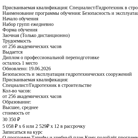
Присваиваемая квалификация:
Специалист/Гидротехник в стро
Наименование программы обучения:
Безопасность и эксплуат
Начало обучения
Набор групп ежедневно
Форма обучения
Заочная (Только дистанционно)
Трудоемкость
от 256 академических часов
Выдается
Диплом о профессиональной переподготовке
осталось 1 место
Обновлено: 19.06.2026
Безопасность и эксплуатация гидротехнических сооружений
Присваиваемая квалификация:
Специалист/Гидротехник в строительстве
Кол-во часов:
от 256 академических часов
Образование:
Высшее, среднее
стоимость от
30 350 ₽
5 058 ₽ х 6
или
2 529₽ х 12
в рассрочку
Записаться на курс
О программе
Тарифы и учебный план
Кому подойдёт програм