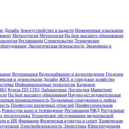
ие
Дизайн
Землеустройство и кадастр
Инженерные изыскания
жмент
Металлургия
Метрология
На базе высшего образования
ихология
Реставрация
Строительство
Техническое
оборудование
Экологическая безопасность
Экономика и
вание
Ветеринария
Водоснабжение и водоотведение
Геодезия
екция и дезинсекция
Дизайн
ЖКХ и городское хозяйство
истемы
Информационные технологии
Кадровое
 ВО
Курсы ПП СПО
Лаборатории
Логопедия
Маркетинг
дело
На базе высшего образования
Научно-исследовательская
ищевая промышленность
Подъемные сооружения и лифты
ность
Профессии различных отраслей
Профессиональная
ь
Режиссура кино и телевидение
Реставрация
РЖД
Ритуальные
и теплотехника
Техническое обслуживание медицинской
лом и HR
Фармация
Физическая культура и спорт
Химическая
плуатация
Электробезопасность
Энергетика
Юриспруденция