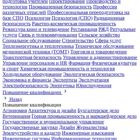
подготовка учителей
Проектирование
Производство и
технологии
Промышленная безопасность
Профессии
различных отраслей
Профессиональная переподготовка на
базе СПО
Психология
Психология (СПО)
Радиационная
безопасность
Ракетно-космическая промышленность
Режиссура кино и телевидение
Реставрация
РЖД
Ритуальные
услуги
Связь и телекоммуникации
Сельское хозяйство
Социальное обслуживание
Строительство
Сфера услуг
Теплоэнергетика и теплотехника
Техническое обслуживание
медицинской техники (ТОМТ)
Торговля и товароведение
Транспортная безопасность
Управление и администрирование
Управление персоналом и HR
Фармация
Физическая культура
и спорт
Химическая промышленность и технология
Холодильное оборудование
Экологическая безопасность
Экономика и финансы
Экспертиза
Эксплуатация
Электробезопасность
Энергетика
Юриспруденция
Повышение квалификации
Назад
Повышение квалификации
Агрономия
Архитектура и дизайн
Бухгалтерское дело
Ветеринария
Горная промышленность и маркшейдерское дело
Государственное и муниципальное управление
Государственные закупки
Дизайн
Журналистика
Землеустройство и кадастр
Инженерные изыскания
Инженерные системы
Информационные технологии