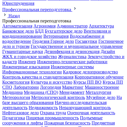
Юриспруденция
Профессиональная переподготовка
Назад
Профессиональная переподготовка
Автоматизация
Агрономия
Администратор
Архитектура
Банковское дело
БДД
Бухгалтерское дело
Вентиляция и
кондиционирование
Ветеринария
Водоснабжение и
водоотведение
Геодезия
Горное дело
Госзакупки
Гостиничное
дело и туризм
Государственное и муниципальное управление
Гуманитарные науки
Дезинфекция и дезинсекция
Дизайн
ЖКХ и городское хозяйство
Журналистика
Землеустройство и
кадастр
Инженер
Инженерно-технические работники
Инженерные изыскания
Инженерные системы
Информационные технологии
Кадровое делопроизводство
Контроль качества и стандартизация
Корпоративное обучение
Косметология
Культура и искусство
Курсы ПП ВО
Курсы ПП
СПО
Лаборатории
Логопедия
Маркетинг
Машиностроение
Медицина
Медицина (СПО)
Менеджмент
Металлургия
Метеорология
Метрологический контроль
Музейное дело
На
базе высшего образования
Научно-исследовательская
деятельность
Недвижимость
Неразрушающий контроль
Нефтегазовое дело
Охрана труда
Оценочная деятельность
Педагогика
Пищевая промышленность
Подъемные
сооружения и лифты
Пожарная безопасность
Предметная