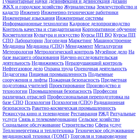
Гуманитарные науки
Дезинфекция и дезинсекция
Дизайн
ЖКХ и городское хозяйство
Журналистика
Землеустройство и
кадастр
Инженер
Инженерно-технические работники
Инженерные изыскания
Инженерные системы
Информационные технологии
Кадровое делопроизводство
Контроль качества и стандартизация
Корпоративное обучение
Косметология
Культура и искусство
Курсы ПП ВО
Курсы ПП
СПО
Лаборатории
Логопедия
Маркетинг
Машиностроение
Медицина
Медицина (СПО)
Менеджмент
Металлургия
Метеорология
Метрологический контроль
Музейное дело
На
базе высшего образования
Научно-исследовательская
деятельность
Недвижимость
Неразрушающий контроль
Нефтегазовое дело
Охрана труда
Оценочная деятельность
Педагогика
Пищевая промышленность
Подъемные
сооружения и лифты
Пожарная безопасность
Предметная
подготовка учителей
Проектирование
Производство и
технологии
Промышленная безопасность
Профессии
различных отраслей
Профессиональная переподготовка на
базе СПО
Психология
Психология (СПО)
Радиационная
безопасность
Ракетно-космическая промышленность
Режиссура кино и телевидение
Реставрация
РЖД
Ритуальные
услуги
Связь и телекоммуникации
Сельское хозяйство
Социальное обслуживание
Строительство
Сфера услуг
Теплоэнергетика и теплотехника
Техническое обслуживание
медицинской техники (ТОМТ)
Торговля и товароведение