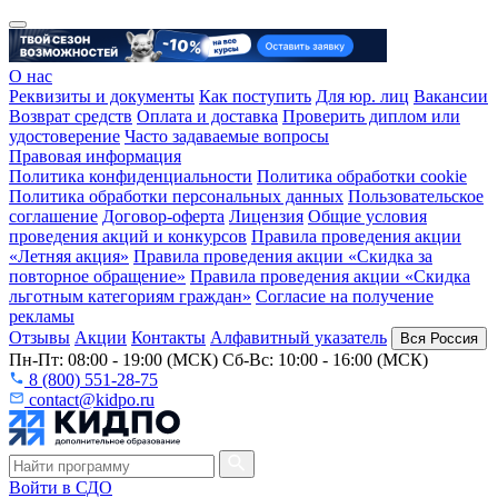
О нас
Реквизиты и документы
Как поступить
Для юр. лиц
Вакансии
Возврат средств
Оплата и доставка
Проверить диплом или
удостоверение
Часто задаваемые вопросы
Правовая информация
Политика конфиденциальности
Политика обработки cookie
Политика обработки персональных данных
Пользовательское
соглашение
Договор-оферта
Лицензия
Общие условия
проведения акций и конкурсов
Правила проведения акции
«Летняя акция»
Правила проведения акции «Скидка за
повторное обращение»
Правила проведения акции «Скидка
льготным категориям граждан»
Согласие на получение
рекламы
Отзывы
Акции
Контакты
Алфавитный указатель
Вся Россия
Пн-Пт: 08:00 - 19:00 (МСК) Сб-Вс: 10:00 - 16:00 (МСК)
8 (800) 551-28-75
contact@kidpo.ru
Войти в СДО