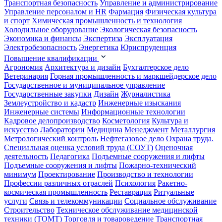
Транспортная безопасность
Управление и администрирование
Управление персоналом и HR
Фармация
Физическая культура
и спорт
Химическая промышленность и технология
Холодильное оборудование
Экологическая безопасность
Экономика и финансы
Экспертиза
Эксплуатация
Электробезопасность
Энергетика
Юриспруденция
Повышение квалификации
Агрономия
Архитектура и дизайн
Бухгалтерское дело
Ветеринария
Горная промышленность и маркшейдерское дело
Государственное и муниципальное управление
Государственные закупки
Дизайн
Журналистика
Землеустройство и кадастр
Инженерные изыскания
Инженерные системы
Информационные технологии
Кадровое делопроизводство
Косметология
Культура и
искусство
Лаборатории
Медицина
Менеджмент
Металлургия
Метрологический контроль
Нефтегазовое дело
Охрана труда.
Специальная оценка условий труда (СОУТ)
Оценочная
деятельность
Педагогика
Подъемные сооружения и лифты
Подъемные сооружения и лифты
Пожарно-технический
минимум
Проектирование
Производство и технологии
Профессии различных отраслей
Психология
Ракетно-
космическая промышленность
Реставрация
Ритуальные
услуги
Связь и телекоммуникации
Социальное обслуживание
Строительство
Техническое обслуживание медицинской
техники (ТОМТ)
Торговля и товароведение
Транспортная