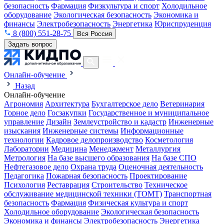
безопасность
Фармация
Физкультура и спорт
Холодильное
оборудование
Экологическая безопасность
Экономика и
финансы
Электробезопасность
Энергетика
Юриспруденция
8 (800) 551-28-75
Вся Россия
Задать вопрос
Онлайн-обучение
Назад
Онлайн-обучение
Агрономия
Архитектура
Бухгалтерское дело
Ветеринария
Горное дело
Госзакупки
Государственное и муниципальное
управление
Дизайн
Землеустройство и кадастр
Инженерные
изыскания
Инженерные системы
Информационные
технологии
Кадровое делопроизводство
Косметология
Лаборатории
Медицина
Менеджмент
Металлургия
Метрология
На базе высшего образования
На базе СПО
Нефтегазовое дело
Охрана труда
Оценочная деятельность
Педагогика
Пожарная безопасность
Проектирование
Психология
Реставрация
Строительство
Техническое
обслуживание медицинской техники (ТОМТ)
Транспортная
безопасность
Фармация
Физическая культура и спорт
Холодильное оборудование
Экологическая безопасность
Экономика и финансы
Электробезопасность
Энергетика