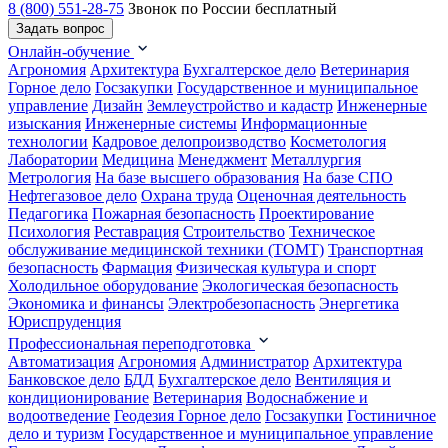
8 (800) 551-28-75
Звонок по России бесплатный
Задать вопрос
Онлайн-обучение
Агрономия
Архитектура
Бухгалтерское дело
Ветеринария
Горное дело
Госзакупки
Государственное и муниципальное
управление
Дизайн
Землеустройство и кадастр
Инженерные
изыскания
Инженерные системы
Информационные
технологии
Кадровое делопроизводство
Косметология
Лаборатории
Медицина
Менеджмент
Металлургия
Метрология
На базе высшего образования
На базе СПО
Нефтегазовое дело
Охрана труда
Оценочная деятельность
Педагогика
Пожарная безопасность
Проектирование
Психология
Реставрация
Строительство
Техническое
обслуживание медицинской техники (ТОМТ)
Транспортная
безопасность
Фармация
Физическая культура и спорт
Холодильное оборудование
Экологическая безопасность
Экономика и финансы
Электробезопасность
Энергетика
Юриспруденция
Профессиональная переподготовка
Автоматизация
Агрономия
Администратор
Архитектура
Банковское дело
БДД
Бухгалтерское дело
Вентиляция и
кондиционирование
Ветеринария
Водоснабжение и
водоотведение
Геодезия
Горное дело
Госзакупки
Гостиничное
дело и туризм
Государственное и муниципальное управление