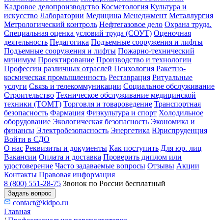
Кадровое делопроизводство
Косметология
Культура и
искусство
Лаборатории
Медицина
Менеджмент
Металлургия
Метрологический контроль
Нефтегазовое дело
Охрана труда.
Специальная оценка условий труда (СОУТ)
Оценочная
деятельность
Педагогика
Подъемные сооружения и лифты
Подъемные сооружения и лифты
Пожарно-технический
минимум
Проектирование
Производство и технологии
Профессии различных отраслей
Психология
Ракетно-
космическая промышленность
Реставрация
Ритуальные
услуги
Связь и телекоммуникации
Социальное обслуживание
Строительство
Техническое обслуживание медицинской
техники (ТОМТ)
Торговля и товароведение
Транспортная
безопасность
Фармация
Физкультура и спорт
Холодильное
оборудование
Экологическая безопасность
Экономика и
финансы
Электробезопасность
Энергетика
Юриспруденция
Войти в СДО
О нас
Реквизиты и документы
Как поступить
Для юр. лиц
Вакансии
Оплата и доставка
Проверить диплом или
удостоверение
Часто задаваемые вопросы
Отзывы
Акции
Контакты
Правовая информация
8 (800) 551-28-75
Звонок по России бесплатный
Задать вопрос
contact@kidpo.ru
Главная