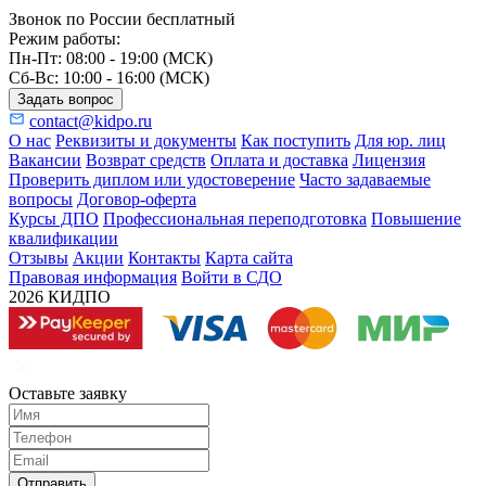
Звонок по России бесплатный
Режим работы:
Пн-Пт: 08:00 - 19:00 (МСК)
Сб-Вс: 10:00 - 16:00 (МСК)
Задать вопрос
contact@kidpo.ru
О нас
Реквизиты и документы
Как поступить
Для юр. лиц
Вакансии
Возврат средств
Оплата и доставка
Лицензия
Проверить диплом или удостоверение
Часто задаваемые
вопросы
Договор-оферта
Курсы ДПО
Профессиональная переподготовка
Повышение
квалификации
Отзывы
Акции
Контакты
Карта сайта
Правовая информация
Войти в СДО
2026 КИДПО
Оставьте заявку
Отправить