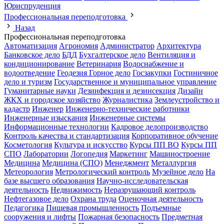
Юриспруденция
Профессиональная переподготовка
Назад
Профессиональная переподготовка
Автоматизация
Агрономия
Администратор
Архитектура
Банковское дело
БДД
Бухгалтерское дело
Вентиляция и
кондиционирование
Ветеринария
Водоснабжение и
водоотведение
Геодезия
Горное дело
Госзакупки
Гостиничное
дело и туризм
Государственное и муниципальное управление
Гуманитарные науки
Дезинфекция и дезинсекция
Дизайн
ЖКХ и городское хозяйство
Журналистика
Землеустройство и
кадастр
Инженер
Инженерно-технические работники
Инженерные изыскания
Инженерные системы
Информационные технологии
Кадровое делопроизводство
Контроль качества и стандартизация
Корпоративное обучение
Косметология
Культура и искусство
Курсы ПП ВО
Курсы ПП
СПО
Лаборатории
Логопедия
Маркетинг
Машиностроение
Медицина
Медицина (СПО)
Менеджмент
Металлургия
Метеорология
Метрологический контроль
Музейное дело
На
базе высшего образования
Научно-исследовательская
деятельность
Недвижимость
Неразрушающий контроль
Нефтегазовое дело
Охрана труда
Оценочная деятельность
Педагогика
Пищевая промышленность
Подъемные
сооружения и лифты
Пожарная безопасность
Предметная