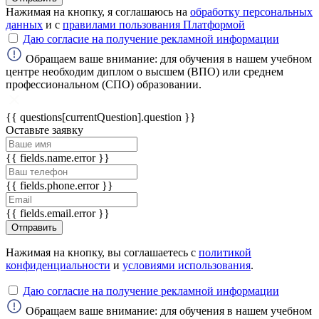
Нажимая на кнопку, я соглашаюсь на
обработку персональных
данных
и с
правилами пользования Платформой
ChatApp
Даю согласие на получение рекламной информации
online
Обращаем ваше внимание: для обучения в нашем учебном
центре необходим диплом о высшем (ВПО) или среднем
профессиональном (СПО) образовании.
Мессенджеры
Свяжитесь с нами через любой удобный
{{ questions[currentQuestion].question }}
мессенджер!
Оставьте заявку
{{ fields.name.error }}
WhatsApp
Telegram
{{ fields.phone.error }}
Max
{{ fields.email.error }}
Отправить
Нажимая на кнопку, вы соглашаетесь с
политикой
конфиденциальности
и
условиями использования
.
Даю согласие на получение рекламной информации
Обращаем ваше внимание: для обучения в нашем учебном