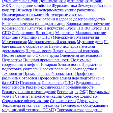
Гуманитарные науки
Дезинфекция и дезинсекция
Дизайн
ЖКХ и городское хозяйство
Журналистика
Землеустройство и
кадастр
Инженер
Инженерно-технические работники
Инженерные изыскания
Инженерные системы
Информационные технологии
Кадровое делопроизводство
Контроль качества и стандартизация
Корпоративное обучение
Косметология
Культура и искусство
Курсы ПП ВО
Курсы ПП
СПО
Лаборатории
Логопедия
Маркетинг
Машиностроение
Медицина
Медицина (СПО)
Менеджмент
Металлургия
Метеорология
Метрологический контроль
Музейное дело
На
базе высшего образования
Научно-исследовательская
деятельность
Недвижимость
Неразрушающий контроль
Нефтегазовое дело
Охрана труда
Оценочная деятельность
Педагогика
Пищевая промышленность
Подъемные
сооружения и лифты
Пожарная безопасность
Предметная
подготовка учителей
Проектирование
Производство и
технологии
Промышленная безопасность
Профессии
различных отраслей
Профессиональная переподготовка на
базе СПО
Психология
Психология (СПО)
Радиационная
безопасность
Ракетно-космическая промышленность
Режиссура кино и телевидение
Реставрация
РЖД
Ритуальные
услуги
Связь и телекоммуникации
Сельское хозяйство
Социальное обслуживание
Строительство
Сфера услуг
Теплоэнергетика и теплотехника
Техническое обслуживание
медицинской техники (ТОМТ)
Торговля и товароведение