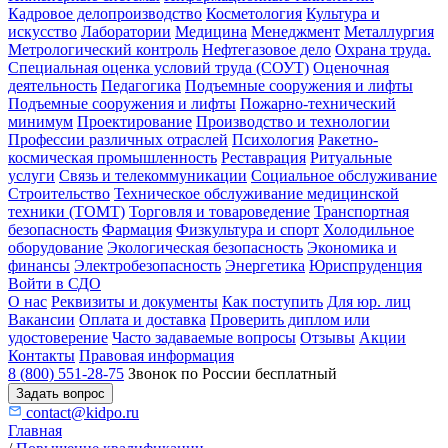
Кадровое делопроизводство
Косметология
Культура и
искусство
Лаборатории
Медицина
Менеджмент
Металлургия
Метрологический контроль
Нефтегазовое дело
Охрана труда.
Специальная оценка условий труда (СОУТ)
Оценочная
деятельность
Педагогика
Подъемные сооружения и лифты
Подъемные сооружения и лифты
Пожарно-технический
минимум
Проектирование
Производство и технологии
Профессии различных отраслей
Психология
Ракетно-
космическая промышленность
Реставрация
Ритуальные
услуги
Связь и телекоммуникации
Социальное обслуживание
Строительство
Техническое обслуживание медицинской
техники (ТОМТ)
Торговля и товароведение
Транспортная
безопасность
Фармация
Физкультура и спорт
Холодильное
оборудование
Экологическая безопасность
Экономика и
финансы
Электробезопасность
Энергетика
Юриспруденция
Войти в СДО
О нас
Реквизиты и документы
Как поступить
Для юр. лиц
Вакансии
Оплата и доставка
Проверить диплом или
удостоверение
Часто задаваемые вопросы
Отзывы
Акции
Контакты
Правовая информация
8 (800) 551-28-75
Звонок по России бесплатный
Задать вопрос
contact@kidpo.ru
Главная