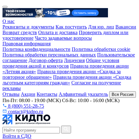
О нас
Реквизиты и документы
Как поступить
Для юр. лиц
Вакансии
Возврат средств
Оплата и доставка
Проверить диплом или
удостоверение
Часто задаваемые вопросы
Правовая информация
Политика конфиденциальности
Политика обработки cookie
Политика обработки персональных данных
Пользовательское
соглашение
Договор-оферта
Лицензия
Общие условия
проведения акций и конкурсов
Правила проведения акции
«Летняя акция»
Правила проведения акции «Скидка за
повторное обращение»
Правила проведения акции «Скидка
льготным категориям граждан»
Согласие на получение
рекламы
Отзывы
Акции
Контакты
Алфавитный указатель
Вся Россия
Пн-Пт: 08:00 - 19:00 (МСК) Сб-Вс: 10:00 - 16:00 (МСК)
8 (800) 551-28-75
contact@kidpo.ru
Войти в СДО