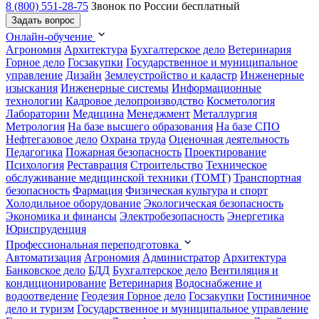
8 (800) 551-28-75
Звонок по России бесплатный
Задать вопрос
Онлайн-обучение
Агрономия
Архитектура
Бухгалтерское дело
Ветеринария
Горное дело
Госзакупки
Государственное и муниципальное
управление
Дизайн
Землеустройство и кадастр
Инженерные
изыскания
Инженерные системы
Информационные
технологии
Кадровое делопроизводство
Косметология
Лаборатории
Медицина
Менеджмент
Металлургия
Метрология
На базе высшего образования
На базе СПО
Нефтегазовое дело
Охрана труда
Оценочная деятельность
Педагогика
Пожарная безопасность
Проектирование
Психология
Реставрация
Строительство
Техническое
обслуживание медицинской техники (ТОМТ)
Транспортная
безопасность
Фармация
Физическая культура и спорт
Холодильное оборудование
Экологическая безопасность
Экономика и финансы
Электробезопасность
Энергетика
Юриспруденция
Профессиональная переподготовка
Автоматизация
Агрономия
Администратор
Архитектура
Банковское дело
БДД
Бухгалтерское дело
Вентиляция и
кондиционирование
Ветеринария
Водоснабжение и
водоотведение
Геодезия
Горное дело
Госзакупки
Гостиничное
дело и туризм
Государственное и муниципальное управление