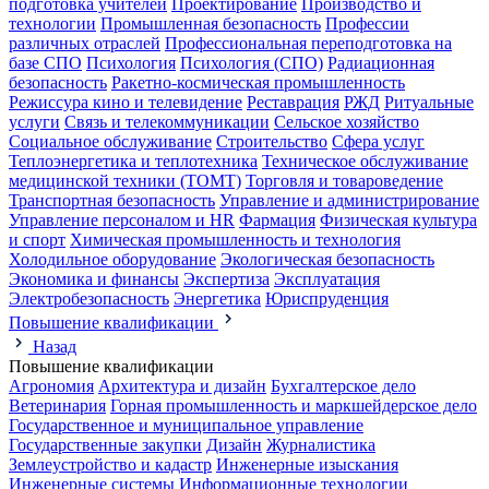
подготовка учителей
Проектирование
Производство и
технологии
Промышленная безопасность
Профессии
различных отраслей
Профессиональная переподготовка на
базе СПО
Психология
Психология (СПО)
Радиационная
безопасность
Ракетно-космическая промышленность
Режиссура кино и телевидение
Реставрация
РЖД
Ритуальные
услуги
Связь и телекоммуникации
Сельское хозяйство
Социальное обслуживание
Строительство
Сфера услуг
Теплоэнергетика и теплотехника
Техническое обслуживание
медицинской техники (ТОМТ)
Торговля и товароведение
Транспортная безопасность
Управление и администрирование
Управление персоналом и HR
Фармация
Физическая культура
и спорт
Химическая промышленность и технология
Холодильное оборудование
Экологическая безопасность
Экономика и финансы
Экспертиза
Эксплуатация
Электробезопасность
Энергетика
Юриспруденция
Повышение квалификации
Назад
Повышение квалификации
Агрономия
Архитектура и дизайн
Бухгалтерское дело
Ветеринария
Горная промышленность и маркшейдерское дело
Государственное и муниципальное управление
Государственные закупки
Дизайн
Журналистика
Землеустройство и кадастр
Инженерные изыскания
Инженерные системы
Информационные технологии