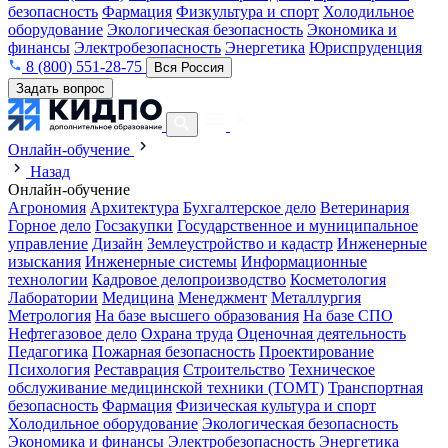
безопасность
Фармация
Физкультура и спорт
Холодильное
оборудование
Экологическая безопасность
Экономика и
финансы
Электробезопасность
Энергетика
Юриспруденция
8 (800) 551-28-75
Вся Россия
Задать вопрос
Онлайн-обучение
Назад
Онлайн-обучение
Агрономия
Архитектура
Бухгалтерское дело
Ветеринария
Горное дело
Госзакупки
Государственное и муниципальное
управление
Дизайн
Землеустройство и кадастр
Инженерные
изыскания
Инженерные системы
Информационные
технологии
Кадровое делопроизводство
Косметология
Лаборатории
Медицина
Менеджмент
Металлургия
Метрология
На базе высшего образования
На базе СПО
Нефтегазовое дело
Охрана труда
Оценочная деятельность
Педагогика
Пожарная безопасность
Проектирование
Психология
Реставрация
Строительство
Техническое
обслуживание медицинской техники (ТОМТ)
Транспортная
безопасность
Фармация
Физическая культура и спорт
Холодильное оборудование
Экологическая безопасность
Экономика и финансы
Электробезопасность
Энергетика