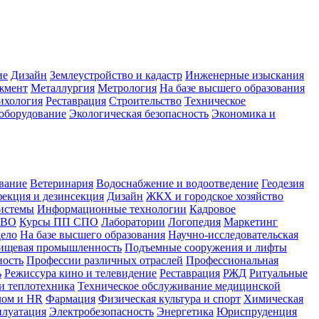
ие
Дизайн
Землеустройство и кадастр
Инженерные изыскания
жмент
Металлургия
Метрология
На базе высшего образования
ихология
Реставрация
Строительство
Техническое
оборудование
Экологическая безопасность
Экономика и
вание
Ветеринария
Водоснабжение и водоотведение
Геодезия
екция и дезинсекция
Дизайн
ЖКХ и городское хозяйство
истемы
Информационные технологии
Кадровое
 ВО
Курсы ПП СПО
Лаборатории
Логопедия
Маркетинг
дело
На базе высшего образования
Научно-исследовательская
ищевая промышленность
Подъемные сооружения и лифты
ность
Профессии различных отраслей
Профессиональная
ь
Режиссура кино и телевидение
Реставрация
РЖД
Ритуальные
и теплотехника
Техническое обслуживание медицинской
лом и HR
Фармация
Физическая культура и спорт
Химическая
плуатация
Электробезопасность
Энергетика
Юриспруденция