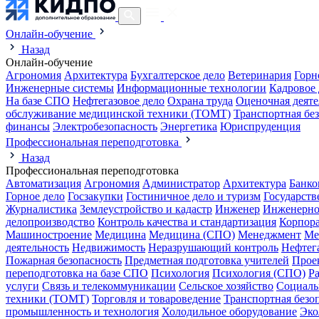
Онлайн-обучение
Назад
Онлайн-обучение
Агрономия
Архитектура
Бухгалтерское дело
Ветеринария
Горн
Инженерные системы
Информационные технологии
Кадровое 
На базе СПО
Нефтегазовое дело
Охрана труда
Оценочная деяте
обслуживание медицинской техники (ТОМТ)
Транспортная бе
финансы
Электробезопасность
Энергетика
Юриспруденция
Профессиональная переподготовка
Назад
Профессиональная переподготовка
Автоматизация
Агрономия
Администратор
Архитектура
Банко
Горное дело
Госзакупки
Гостиничное дело и туризм
Государств
Журналистика
Землеустройство и кадастр
Инженер
Инженерно
делопроизводство
Контроль качества и стандартизация
Корпора
Машиностроение
Медицина
Медицина (СПО)
Менеджмент
Ме
деятельность
Недвижимость
Неразрушающий контроль
Нефтег
Пожарная безопасность
Предметная подготовка учителей
Прое
переподготовка на базе СПО
Психология
Психология (СПО)
Р
услуги
Связь и телекоммуникации
Сельское хозяйство
Социаль
техники (ТОМТ)
Торговля и товароведение
Транспортная безо
промышленность и технология
Холодильное оборудование
Эко