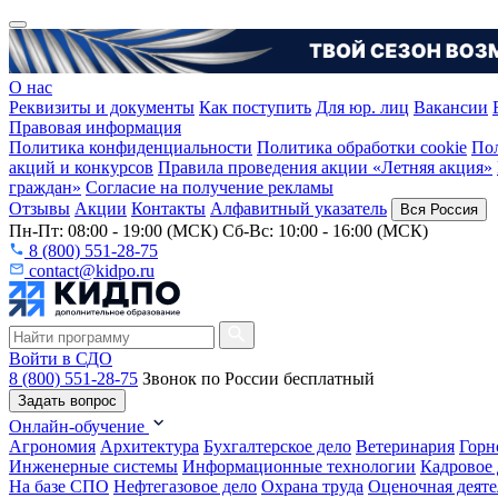
О нас
Реквизиты и документы
Как поступить
Для юр. лиц
Вакансии
Правовая информация
Политика конфиденциальности
Политика обработки cookie
Пол
акций и конкурсов
Правила проведения акции «Летняя акция»
граждан»
Согласие на получение рекламы
Отзывы
Акции
Контакты
Алфавитный указатель
Вся Россия
Пн-Пт: 08:00 - 19:00 (МСК) Сб-Вс: 10:00 - 16:00 (МСК)
8 (800) 551-28-75
contact@kidpo.ru
Войти в СДО
8 (800) 551-28-75
Звонок по России бесплатный
Задать вопрос
Онлайн-обучение
Агрономия
Архитектура
Бухгалтерское дело
Ветеринария
Горн
Инженерные системы
Информационные технологии
Кадровое 
На базе СПО
Нефтегазовое дело
Охрана труда
Оценочная деяте