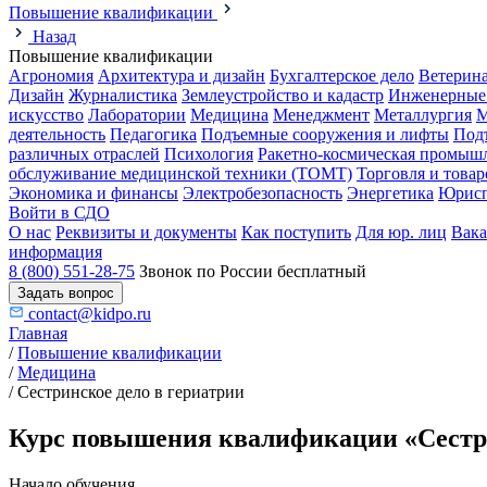
Повышение квалификации
Назад
Повышение квалификации
Агрономия
Архитектура и дизайн
Бухгалтерское дело
Ветерин
Дизайн
Журналистика
Землеустройство и кадастр
Инженерные
искусство
Лаборатории
Медицина
Менеджмент
Металлургия
М
деятельность
Педагогика
Подъемные сооружения и лифты
Под
различных отраслей
Психология
Ракетно-космическая промыш
обслуживание медицинской техники (ТОМТ)
Торговля и това
Экономика и финансы
Электробезопасность
Энергетика
Юрисп
Войти в СДО
О нас
Реквизиты и документы
Как поступить
Для юр. лиц
Вак
информация
8 (800) 551-28-75
Звонок по России бесплатный
Задать вопрос
contact@kidpo.ru
Главная
/
Повышение квалификации
/
Медицина
/
Сестринское дело в гериатрии
Курс повышения квалификации «Сестрин
Начало обучения