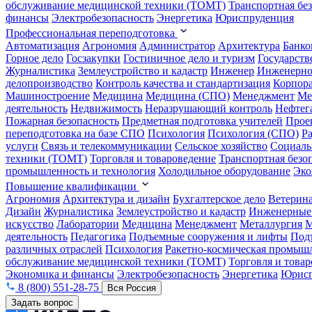
обслуживание медицинской техники (ТОМТ)
Транспортная бе
финансы
Электробезопасность
Энергетика
Юриспруденция
Профессиональная переподготовка
Автоматизация
Агрономия
Администратор
Архитектура
Банко
Горное дело
Госзакупки
Гостиничное дело и туризм
Государств
Журналистика
Землеустройство и кадастр
Инженер
Инженерно
делопроизводство
Контроль качества и стандартизация
Корпора
Машиностроение
Медицина
Медицина (СПО)
Менеджмент
Ме
деятельность
Недвижимость
Неразрушающий контроль
Нефтег
Пожарная безопасность
Предметная подготовка учителей
Прое
переподготовка на базе СПО
Психология
Психология (СПО)
Р
услуги
Связь и телекоммуникации
Сельское хозяйство
Социаль
техники (ТОМТ)
Торговля и товароведение
Транспортная безо
промышленность и технология
Холодильное оборудование
Эко
Повышение квалификации
Агрономия
Архитектура и дизайн
Бухгалтерское дело
Ветерин
Дизайн
Журналистика
Землеустройство и кадастр
Инженерные
искусство
Лаборатории
Медицина
Менеджмент
Металлургия
М
деятельность
Педагогика
Подъемные сооружения и лифты
Под
различных отраслей
Психология
Ракетно-космическая промыш
обслуживание медицинской техники (ТОМТ)
Торговля и това
Экономика и финансы
Электробезопасность
Энергетика
Юрисп
8 (800) 551-28-75
Вся Россия
Задать вопрос