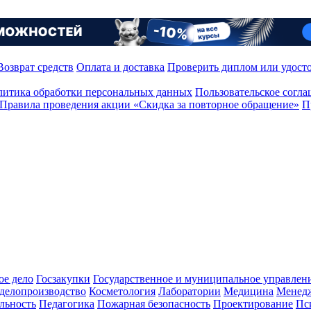
Возврат средств
Оплата и доставка
Проверить диплом или удост
итика обработки персональных данных
Пользовательское согл
Правила проведения акции «Скидка за повторное обращение»
П
ое дело
Госзакупки
Государственное и муниципальное управлен
делопроизводство
Косметология
Лаборатории
Медицина
Менед
льность
Педагогика
Пожарная безопасность
Проектирование
Пс