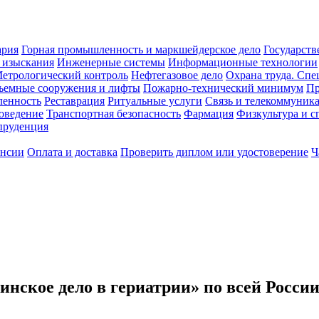
ария
Горная промышленность и маркшейдерское дело
Государств
 изыскания
Инженерные системы
Информационные технологии
етрологический контроль
Нефтегазовое дело
Охрана труда. Спе
ъемные сооружения и лифты
Пожарно-технический минимум
Пр
ленность
Реставрация
Ритуальные услуги
Связь и телекоммуник
роведение
Транспортная безопасность
Фармация
Физкультура и с
руденция
ансии
Оплата и доставка
Проверить диплом или удостоверение
Ч
ское дело в гериатрии» по всей Росси