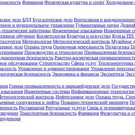
зопасность
Фармация
Физическая культура и спорт
Холодильное 
вское дело
БДД
Бухгалтерское дело
Вентиляция и кондициониро
енное и муниципальное управление
Гуманитарные науки
Дезинф
-технические работники
Инженерные изыскания
Инженерные с
тивное обучение
Косметология
Культура и искусство
Курсы ПП
таллургия
Метеорология
Метрологический контроль
Музейное 
азовое дело
Охрана труда
Оценочная деятельность
Педагогика
П
ктирование
Производство и технологии
Промышленная безопас
адиационная безопасность
Ракетно-космическая промышленност
ное обслуживание
Строительство
Сфера услуг
Теплоэнергетика 
пасность
Управление и администрирование
Управление персона
логическая безопасность
Экономика и финансы
Экспертиза
Экс
ария
Горная промышленность и маркшейдерское дело
Государств
 изыскания
Инженерные системы
Информационные технологии
етрологический контроль
Нефтегазовое дело
Охрана труда. Спе
ъемные сооружения и лифты
Пожарно-технический минимум
Пр
ленность
Реставрация
Ритуальные услуги
Связь и телекоммуник
роведение
Транспортная безопасность
Фармация
Физкультура и с
руденция