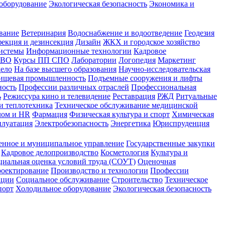
оборудование
Экологическая безопасность
Экономика и
вание
Ветеринария
Водоснабжение и водоотведение
Геодезия
екция и дезинсекция
Дизайн
ЖКХ и городское хозяйство
истемы
Информационные технологии
Кадровое
 ВО
Курсы ПП СПО
Лаборатории
Логопедия
Маркетинг
дело
На базе высшего образования
Научно-исследовательская
ищевая промышленность
Подъемные сооружения и лифты
ность
Профессии различных отраслей
Профессиональная
ь
Режиссура кино и телевидение
Реставрация
РЖД
Ритуальные
и теплотехника
Техническое обслуживание медицинской
лом и HR
Фармация
Физическая культура и спорт
Химическая
плуатация
Электробезопасность
Энергетика
Юриспруденция
енное и муниципальное управление
Государственные закупки
Кадровое делопроизводство
Косметология
Культура и
циальная оценка условий труда (СОУТ)
Оценочная
оектирование
Производство и технологии
Профессии
ации
Социальное обслуживание
Строительство
Техническое
порт
Холодильное оборудование
Экологическая безопасность