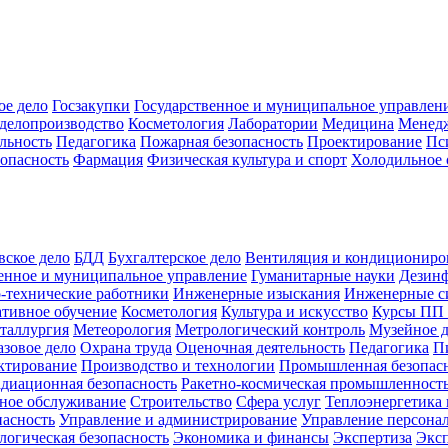
ое дело
Госзакупки
Государственное и муниципальное управлен
делопроизводство
Косметология
Лаборатории
Медицина
Менед
льность
Педагогика
Пожарная безопасность
Проектирование
Пс
зопасность
Фармация
Физическая культура и спорт
Холодильное 
вское дело
БДД
Бухгалтерское дело
Вентиляция и кондициониро
енное и муниципальное управление
Гуманитарные науки
Дезинф
-технические работники
Инженерные изыскания
Инженерные с
тивное обучение
Косметология
Культура и искусство
Курсы ПП
таллургия
Метеорология
Метрологический контроль
Музейное 
азовое дело
Охрана труда
Оценочная деятельность
Педагогика
П
ктирование
Производство и технологии
Промышленная безопас
адиационная безопасность
Ракетно-космическая промышленност
ное обслуживание
Строительство
Сфера услуг
Теплоэнергетика 
пасность
Управление и администрирование
Управление персона
логическая безопасность
Экономика и финансы
Экспертиза
Экс