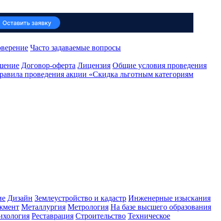
оверение
Часто задаваемые вопросы
ашение
Договор-оферта
Лицензия
Общие условия проведения
равила проведения акции «Скидка льготным категориям
ие
Дизайн
Землеустройство и кадастр
Инженерные изыскания
жмент
Металлургия
Метрология
На базе высшего образования
ихология
Реставрация
Строительство
Техническое