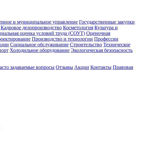
енное и муниципальное управление
Государственные закупки
Кадровое делопроизводство
Косметология
Культура и
циальная оценка условий труда (СОУТ)
Оценочная
оектирование
Производство и технологии
Профессии
ации
Социальное обслуживание
Строительство
Техническое
порт
Холодильное оборудование
Экологическая безопасность
асто задаваемые вопросы
Отзывы
Акции
Контакты
Правовая
и