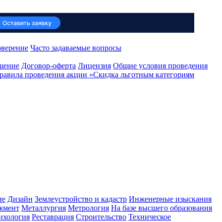
оверение
Часто задаваемые вопросы
ашение
Договор-оферта
Лицензия
Общие условия проведения
равила проведения акции «Скидка льготным категориям
ие
Дизайн
Землеустройство и кадастр
Инженерные изыскания
жмент
Металлургия
Метрология
На базе высшего образования
ихология
Реставрация
Строительство
Техническое