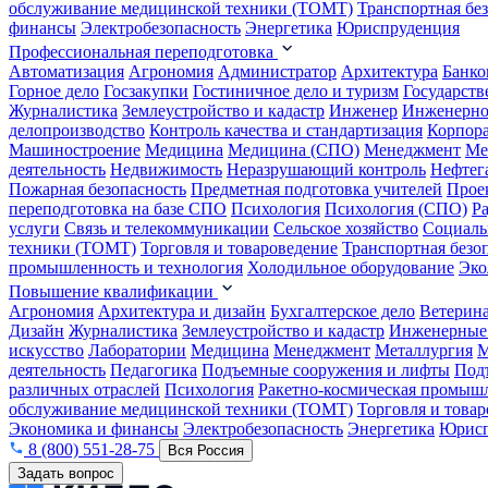
обслуживание медицинской техники (ТОМТ)
Транспортная бе
финансы
Электробезопасность
Энергетика
Юриспруденция
Профессиональная переподготовка
Автоматизация
Агрономия
Администратор
Архитектура
Банко
Горное дело
Госзакупки
Гостиничное дело и туризм
Государств
Журналистика
Землеустройство и кадастр
Инженер
Инженерно
делопроизводство
Контроль качества и стандартизация
Корпора
Машиностроение
Медицина
Медицина (СПО)
Менеджмент
Ме
деятельность
Недвижимость
Неразрушающий контроль
Нефтег
Пожарная безопасность
Предметная подготовка учителей
Прое
переподготовка на базе СПО
Психология
Психология (СПО)
Р
услуги
Связь и телекоммуникации
Сельское хозяйство
Социаль
техники (ТОМТ)
Торговля и товароведение
Транспортная безо
промышленность и технология
Холодильное оборудование
Эко
Повышение квалификации
Агрономия
Архитектура и дизайн
Бухгалтерское дело
Ветерин
Дизайн
Журналистика
Землеустройство и кадастр
Инженерные
искусство
Лаборатории
Медицина
Менеджмент
Металлургия
М
деятельность
Педагогика
Подъемные сооружения и лифты
Под
различных отраслей
Психология
Ракетно-космическая промыш
обслуживание медицинской техники (ТОМТ)
Торговля и това
Экономика и финансы
Электробезопасность
Энергетика
Юрисп
8 (800) 551-28-75
Вся Россия
Задать вопрос