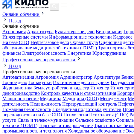
Онлайн-обучение
Назад
Онлайн-обучение
Агрономия
Архитектура
Бухгалтерское дело
Ветеринария
Горн
Инженерные системы
Информационные технологии
Кадровое 
На базе СПО
Нефтегазовое дело
Охрана труда
Оценочная деяте
обслуживание медицинской техники (ТОМТ)
Транспортная бе
финансы
Электробезопасность
Энергетика
Юриспруденция
Профессиональная переподготовка
Назад
Профессиональная переподготовка
Автоматизация
Агрономия
Администратор
Архитектура
Банко
Горное дело
Госзакупки
Гостиничное дело и туризм
Государств
Журналистика
Землеустройство и кадастр
Инженер
Инженерно
делопроизводство
Контроль качества и стандартизация
Корпора
Машиностроение
Медицина
Медицина (СПО)
Менеджмент
Ме
деятельность
Недвижимость
Неразрушающий контроль
Нефтег
Пожарная безопасность
Предметная подготовка учителей
Прое
переподготовка на базе СПО
Психология
Психология (СПО)
Р
услуги
Связь и телекоммуникации
Сельское хозяйство
Социаль
техники (ТОМТ)
Торговля и товароведение
Транспортная безо
промышленность и технология
Холодильное оборудование
Эко