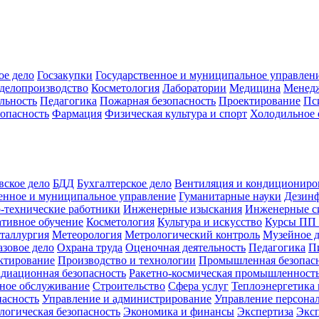
ое дело
Госзакупки
Государственное и муниципальное управлен
делопроизводство
Косметология
Лаборатории
Медицина
Менед
льность
Педагогика
Пожарная безопасность
Проектирование
Пс
зопасность
Фармация
Физическая культура и спорт
Холодильное 
вское дело
БДД
Бухгалтерское дело
Вентиляция и кондициониро
енное и муниципальное управление
Гуманитарные науки
Дезинф
-технические работники
Инженерные изыскания
Инженерные с
тивное обучение
Косметология
Культура и искусство
Курсы ПП
таллургия
Метеорология
Метрологический контроль
Музейное 
азовое дело
Охрана труда
Оценочная деятельность
Педагогика
П
ктирование
Производство и технологии
Промышленная безопас
адиационная безопасность
Ракетно-космическая промышленност
ное обслуживание
Строительство
Сфера услуг
Теплоэнергетика 
пасность
Управление и администрирование
Управление персона
логическая безопасность
Экономика и финансы
Экспертиза
Экс