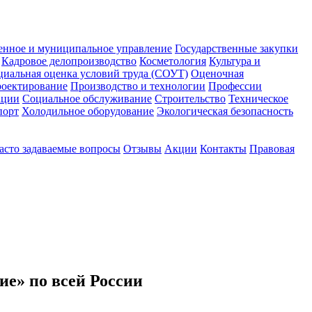
енное и муниципальное управление
Государственные закупки
Кадровое делопроизводство
Косметология
Культура и
циальная оценка условий труда (СОУТ)
Оценочная
оектирование
Производство и технологии
Профессии
ации
Социальное обслуживание
Строительство
Техническое
порт
Холодильное оборудование
Экологическая безопасность
асто задаваемые вопросы
Отзывы
Акции
Контакты
Правовая
е» по всей России