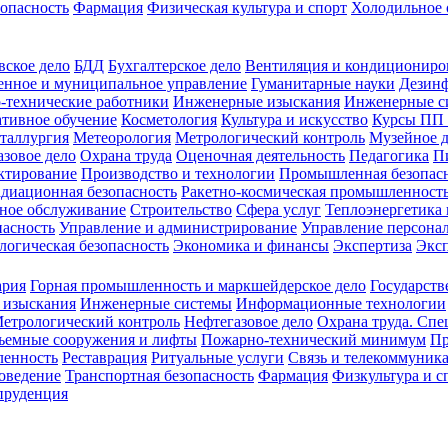
зопасность
Фармация
Физическая культура и спорт
Холодильное 
вское дело
БДД
Бухгалтерское дело
Вентиляция и кондициониро
енное и муниципальное управление
Гуманитарные науки
Дезинф
-технические работники
Инженерные изыскания
Инженерные с
тивное обучение
Косметология
Культура и искусство
Курсы ПП
таллургия
Метеорология
Метрологический контроль
Музейное 
азовое дело
Охрана труда
Оценочная деятельность
Педагогика
П
ктирование
Производство и технологии
Промышленная безопас
адиационная безопасность
Ракетно-космическая промышленност
ное обслуживание
Строительство
Сфера услуг
Теплоэнергетика 
пасность
Управление и администрирование
Управление персона
логическая безопасность
Экономика и финансы
Экспертиза
Экс
ария
Горная промышленность и маркшейдерское дело
Государств
 изыскания
Инженерные системы
Информационные технологии
етрологический контроль
Нефтегазовое дело
Охрана труда. Спе
ъемные сооружения и лифты
Пожарно-технический минимум
Пр
ленность
Реставрация
Ритуальные услуги
Связь и телекоммуник
роведение
Транспортная безопасность
Фармация
Физкультура и с
руденция