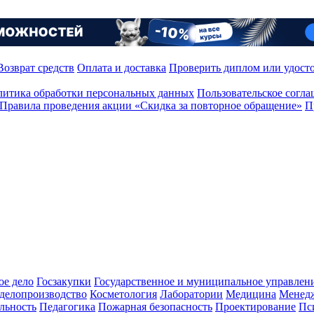
Возврат средств
Оплата и доставка
Проверить диплом или удост
итика обработки персональных данных
Пользовательское согл
Правила проведения акции «Скидка за повторное обращение»
П
ое дело
Госзакупки
Государственное и муниципальное управлен
делопроизводство
Косметология
Лаборатории
Медицина
Менед
льность
Педагогика
Пожарная безопасность
Проектирование
Пс