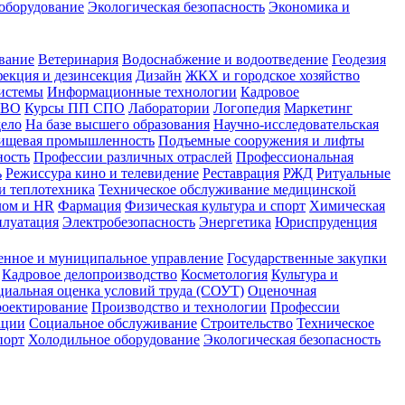
оборудование
Экологическая безопасность
Экономика и
вание
Ветеринария
Водоснабжение и водоотведение
Геодезия
екция и дезинсекция
Дизайн
ЖКХ и городское хозяйство
истемы
Информационные технологии
Кадровое
 ВО
Курсы ПП СПО
Лаборатории
Логопедия
Маркетинг
дело
На базе высшего образования
Научно-исследовательская
ищевая промышленность
Подъемные сооружения и лифты
ность
Профессии различных отраслей
Профессиональная
ь
Режиссура кино и телевидение
Реставрация
РЖД
Ритуальные
и теплотехника
Техническое обслуживание медицинской
лом и HR
Фармация
Физическая культура и спорт
Химическая
плуатация
Электробезопасность
Энергетика
Юриспруденция
енное и муниципальное управление
Государственные закупки
Кадровое делопроизводство
Косметология
Культура и
циальная оценка условий труда (СОУТ)
Оценочная
оектирование
Производство и технологии
Профессии
ации
Социальное обслуживание
Строительство
Техническое
порт
Холодильное оборудование
Экологическая безопасность