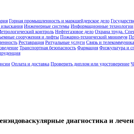
ария
Горная промышленность и маркшейдерское дело
Государств
 изыскания
Инженерные системы
Информационные технологии
етрологический контроль
Нефтегазовое дело
Охрана труда. Спе
ъемные сооружения и лифты
Пожарно-технический минимум
Пр
ленность
Реставрация
Ритуальные услуги
Связь и телекоммуник
роведение
Транспортная безопасность
Фармация
Физкультура и с
руденция
ансии
Оплата и доставка
Проверить диплом или удостоверение
Ч
нэндоваскулярные диагностика и лечени