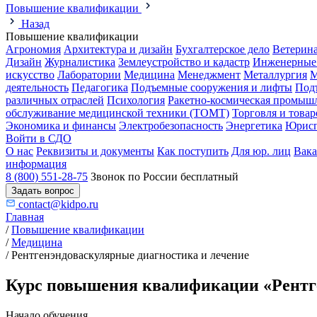
Повышение квалификации
Назад
Повышение квалификации
Агрономия
Архитектура и дизайн
Бухгалтерское дело
Ветерин
Дизайн
Журналистика
Землеустройство и кадастр
Инженерные
искусство
Лаборатории
Медицина
Менеджмент
Металлургия
М
деятельность
Педагогика
Подъемные сооружения и лифты
Под
различных отраслей
Психология
Ракетно-космическая промыш
обслуживание медицинской техники (ТОМТ)
Торговля и това
Экономика и финансы
Электробезопасность
Энергетика
Юрисп
Войти в СДО
О нас
Реквизиты и документы
Как поступить
Для юр. лиц
Вак
информация
8 (800) 551-28-75
Звонок по России бесплатный
Задать вопрос
contact@kidpo.ru
Главная
/
Повышение квалификации
/
Медицина
/
Рентгенэндоваскулярные диагностика и лечение
Курс повышения квалификации «Рентге
Начало обучения