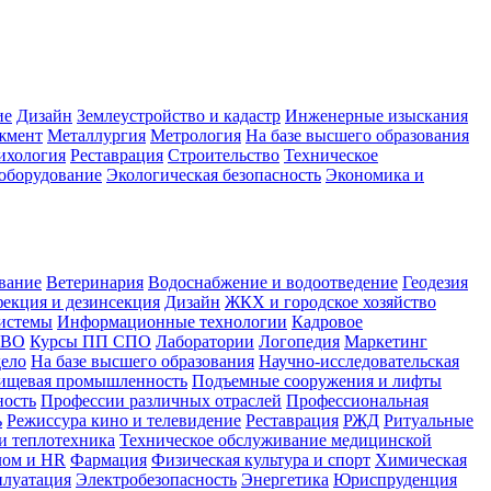
ие
Дизайн
Землеустройство и кадастр
Инженерные изыскания
жмент
Металлургия
Метрология
На базе высшего образования
ихология
Реставрация
Строительство
Техническое
оборудование
Экологическая безопасность
Экономика и
вание
Ветеринария
Водоснабжение и водоотведение
Геодезия
екция и дезинсекция
Дизайн
ЖКХ и городское хозяйство
истемы
Информационные технологии
Кадровое
 ВО
Курсы ПП СПО
Лаборатории
Логопедия
Маркетинг
дело
На базе высшего образования
Научно-исследовательская
ищевая промышленность
Подъемные сооружения и лифты
ность
Профессии различных отраслей
Профессиональная
ь
Режиссура кино и телевидение
Реставрация
РЖД
Ритуальные
и теплотехника
Техническое обслуживание медицинской
лом и HR
Фармация
Физическая культура и спорт
Химическая
плуатация
Электробезопасность
Энергетика
Юриспруденция