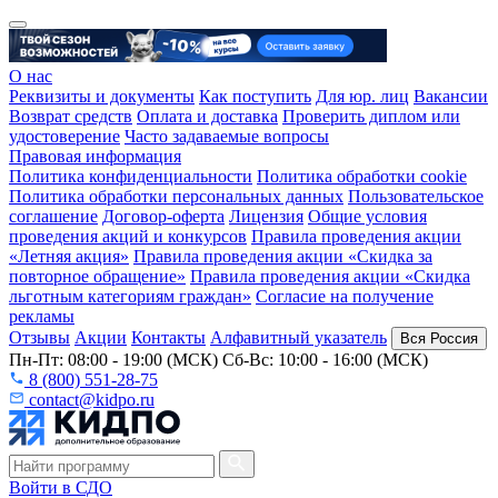
О нас
Реквизиты и документы
Как поступить
Для юр. лиц
Вакансии
Возврат средств
Оплата и доставка
Проверить диплом или
удостоверение
Часто задаваемые вопросы
Правовая информация
Политика конфиденциальности
Политика обработки cookie
Политика обработки персональных данных
Пользовательское
соглашение
Договор-оферта
Лицензия
Общие условия
проведения акций и конкурсов
Правила проведения акции
«Летняя акция»
Правила проведения акции «Скидка за
повторное обращение»
Правила проведения акции «Скидка
льготным категориям граждан»
Согласие на получение
рекламы
Отзывы
Акции
Контакты
Алфавитный указатель
Вся Россия
Пн-Пт: 08:00 - 19:00 (МСК) Сб-Вс: 10:00 - 16:00 (МСК)
8 (800) 551-28-75
contact@kidpo.ru
Войти в СДО