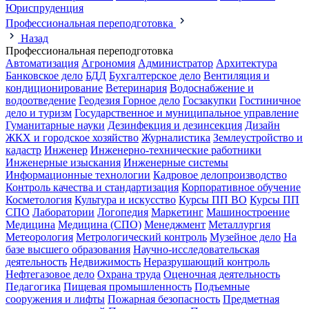
Юриспруденция
Профессиональная переподготовка
Назад
Профессиональная переподготовка
Автоматизация
Агрономия
Администратор
Архитектура
Банковское дело
БДД
Бухгалтерское дело
Вентиляция и
кондиционирование
Ветеринария
Водоснабжение и
водоотведение
Геодезия
Горное дело
Госзакупки
Гостиничное
дело и туризм
Государственное и муниципальное управление
Гуманитарные науки
Дезинфекция и дезинсекция
Дизайн
ЖКХ и городское хозяйство
Журналистика
Землеустройство и
кадастр
Инженер
Инженерно-технические работники
Инженерные изыскания
Инженерные системы
Информационные технологии
Кадровое делопроизводство
Контроль качества и стандартизация
Корпоративное обучение
Косметология
Культура и искусство
Курсы ПП ВО
Курсы ПП
СПО
Лаборатории
Логопедия
Маркетинг
Машиностроение
Медицина
Медицина (СПО)
Менеджмент
Металлургия
Метеорология
Метрологический контроль
Музейное дело
На
базе высшего образования
Научно-исследовательская
деятельность
Недвижимость
Неразрушающий контроль
Нефтегазовое дело
Охрана труда
Оценочная деятельность
Педагогика
Пищевая промышленность
Подъемные
сооружения и лифты
Пожарная безопасность
Предметная