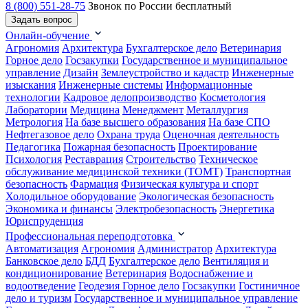
8 (800) 551-28-75
Звонок по России бесплатный
Задать вопрос
Онлайн-обучение
Агрономия
Архитектура
Бухгалтерское дело
Ветеринария
Горное дело
Госзакупки
Государственное и муниципальное
управление
Дизайн
Землеустройство и кадастр
Инженерные
изыскания
Инженерные системы
Информационные
технологии
Кадровое делопроизводство
Косметология
Лаборатории
Медицина
Менеджмент
Металлургия
Метрология
На базе высшего образования
На базе СПО
Нефтегазовое дело
Охрана труда
Оценочная деятельность
Педагогика
Пожарная безопасность
Проектирование
Психология
Реставрация
Строительство
Техническое
обслуживание медицинской техники (ТОМТ)
Транспортная
безопасность
Фармация
Физическая культура и спорт
Холодильное оборудование
Экологическая безопасность
Экономика и финансы
Электробезопасность
Энергетика
Юриспруденция
Профессиональная переподготовка
Автоматизация
Агрономия
Администратор
Архитектура
Банковское дело
БДД
Бухгалтерское дело
Вентиляция и
кондиционирование
Ветеринария
Водоснабжение и
водоотведение
Геодезия
Горное дело
Госзакупки
Гостиничное
дело и туризм
Государственное и муниципальное управление