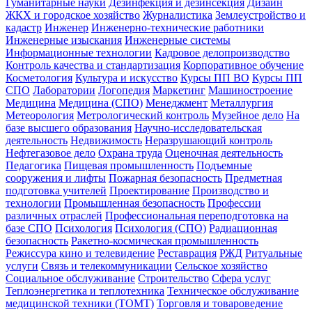
Гуманитарные науки
Дезинфекция и дезинсекция
Дизайн
ЖКХ и городское хозяйство
Журналистика
Землеустройство и
кадастр
Инженер
Инженерно-технические работники
Инженерные изыскания
Инженерные системы
Информационные технологии
Кадровое делопроизводство
Контроль качества и стандартизация
Корпоративное обучение
Косметология
Культура и искусство
Курсы ПП ВО
Курсы ПП
СПО
Лаборатории
Логопедия
Маркетинг
Машиностроение
Медицина
Медицина (СПО)
Менеджмент
Металлургия
Метеорология
Метрологический контроль
Музейное дело
На
базе высшего образования
Научно-исследовательская
деятельность
Недвижимость
Неразрушающий контроль
Нефтегазовое дело
Охрана труда
Оценочная деятельность
Педагогика
Пищевая промышленность
Подъемные
сооружения и лифты
Пожарная безопасность
Предметная
подготовка учителей
Проектирование
Производство и
технологии
Промышленная безопасность
Профессии
различных отраслей
Профессиональная переподготовка на
базе СПО
Психология
Психология (СПО)
Радиационная
безопасность
Ракетно-космическая промышленность
Режиссура кино и телевидение
Реставрация
РЖД
Ритуальные
услуги
Связь и телекоммуникации
Сельское хозяйство
Социальное обслуживание
Строительство
Сфера услуг
Теплоэнергетика и теплотехника
Техническое обслуживание
медицинской техники (ТОМТ)
Торговля и товароведение