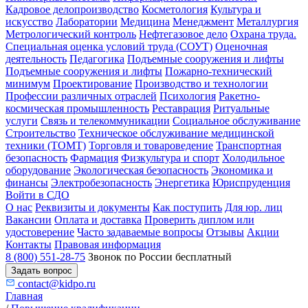
Кадровое делопроизводство
Косметология
Культура и
искусство
Лаборатории
Медицина
Менеджмент
Металлургия
Метрологический контроль
Нефтегазовое дело
Охрана труда.
Специальная оценка условий труда (СОУТ)
Оценочная
деятельность
Педагогика
Подъемные сооружения и лифты
Подъемные сооружения и лифты
Пожарно-технический
минимум
Проектирование
Производство и технологии
Профессии различных отраслей
Психология
Ракетно-
космическая промышленность
Реставрация
Ритуальные
услуги
Связь и телекоммуникации
Социальное обслуживание
Строительство
Техническое обслуживание медицинской
техники (ТОМТ)
Торговля и товароведение
Транспортная
безопасность
Фармация
Физкультура и спорт
Холодильное
оборудование
Экологическая безопасность
Экономика и
финансы
Электробезопасность
Энергетика
Юриспруденция
Войти в СДО
О нас
Реквизиты и документы
Как поступить
Для юр. лиц
Вакансии
Оплата и доставка
Проверить диплом или
удостоверение
Часто задаваемые вопросы
Отзывы
Акции
Контакты
Правовая информация
8 (800) 551-28-75
Звонок по России бесплатный
Задать вопрос
contact@kidpo.ru
Главная