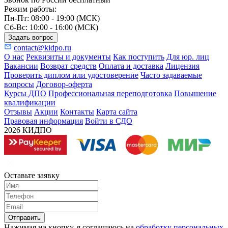
Режим работы:
Пн-Пт: 08:00 - 19:00 (МСК)
Сб-Вс: 10:00 - 16:00 (МСК)
Задать вопрос
contact@kidpo.ru
О нас
Реквизиты и документы
Как поступить
Для юр. лиц
Вакансии
Возврат средств
Оплата и доставка
Лицензия
Проверить диплом или удостоверение
Часто задаваемые
вопросы
Договор-оферта
Курсы ДПО
Профессиональная переподготовка
Повышение
квалификации
Отзывы
Акции
Контакты
Карта сайта
Правовая информация
Войти в СДО
2026 КИДПО
Оставьте заявку
Отправить
Нажимая на кнопку, я соглашаюсь на
обработку персональных