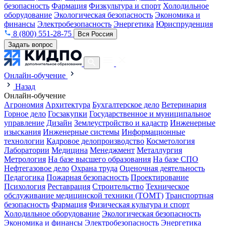
безопасность
Фармация
Физкультура и спорт
Холодильное
оборудование
Экологическая безопасность
Экономика и
финансы
Электробезопасность
Энергетика
Юриспруденция
8 (800) 551-28-75
Вся Россия
Задать вопрос
Онлайн-обучение
Назад
Онлайн-обучение
Агрономия
Архитектура
Бухгалтерское дело
Ветеринария
Горное дело
Госзакупки
Государственное и муниципальное
управление
Дизайн
Землеустройство и кадастр
Инженерные
изыскания
Инженерные системы
Информационные
технологии
Кадровое делопроизводство
Косметология
Лаборатории
Медицина
Менеджмент
Металлургия
Метрология
На базе высшего образования
На базе СПО
Нефтегазовое дело
Охрана труда
Оценочная деятельность
Педагогика
Пожарная безопасность
Проектирование
Психология
Реставрация
Строительство
Техническое
обслуживание медицинской техники (ТОМТ)
Транспортная
безопасность
Фармация
Физическая культура и спорт
Холодильное оборудование
Экологическая безопасность
Экономика и финансы
Электробезопасность
Энергетика