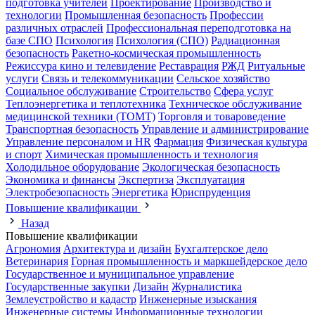
подготовка учителей
Проектирование
Производство и
технологии
Промышленная безопасность
Профессии
различных отраслей
Профессиональная переподготовка на
базе СПО
Психология
Психология (СПО)
Радиационная
безопасность
Ракетно-космическая промышленность
Режиссура кино и телевидение
Реставрация
РЖД
Ритуальные
услуги
Связь и телекоммуникации
Сельское хозяйство
Социальное обслуживание
Строительство
Сфера услуг
Теплоэнергетика и теплотехника
Техническое обслуживание
медицинской техники (ТОМТ)
Торговля и товароведение
Транспортная безопасность
Управление и администрирование
Управление персоналом и HR
Фармация
Физическая культура
и спорт
Химическая промышленность и технология
Холодильное оборудование
Экологическая безопасность
Экономика и финансы
Экспертиза
Эксплуатация
Электробезопасность
Энергетика
Юриспруденция
Повышение квалификации
Назад
Повышение квалификации
Агрономия
Архитектура и дизайн
Бухгалтерское дело
Ветеринария
Горная промышленность и маркшейдерское дело
Государственное и муниципальное управление
Государственные закупки
Дизайн
Журналистика
Землеустройство и кадастр
Инженерные изыскания
Инженерные системы
Информационные технологии