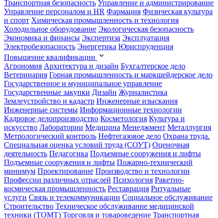
Транспортная безопасность
Управление и администрирование
Управление персоналом и HR
Фармация
Физическая культура
и спорт
Химическая промышленность и технология
Холодильное оборудование
Экологическая безопасность
Экономика и финансы
Экспертиза
Эксплуатация
Электробезопасность
Энергетика
Юриспруденция
Повышение квалификации
Агрономия
Архитектура и дизайн
Бухгалтерское дело
Ветеринария
Горная промышленность и маркшейдерское дело
Государственное и муниципальное управление
Государственные закупки
Дизайн
Журналистика
Землеустройство и кадастр
Инженерные изыскания
Инженерные системы
Информационные технологии
Кадровое делопроизводство
Косметология
Культура и
искусство
Лаборатории
Медицина
Менеджмент
Металлургия
Метрологический контроль
Нефтегазовое дело
Охрана труда.
Специальная оценка условий труда (СОУТ)
Оценочная
деятельность
Педагогика
Подъемные сооружения и лифты
Подъемные сооружения и лифты
Пожарно-технический
минимум
Проектирование
Производство и технологии
Профессии различных отраслей
Психология
Ракетно-
космическая промышленность
Реставрация
Ритуальные
услуги
Связь и телекоммуникации
Социальное обслуживание
Строительство
Техническое обслуживание медицинской
техники (ТОМТ)
Торговля и товароведение
Транспортная