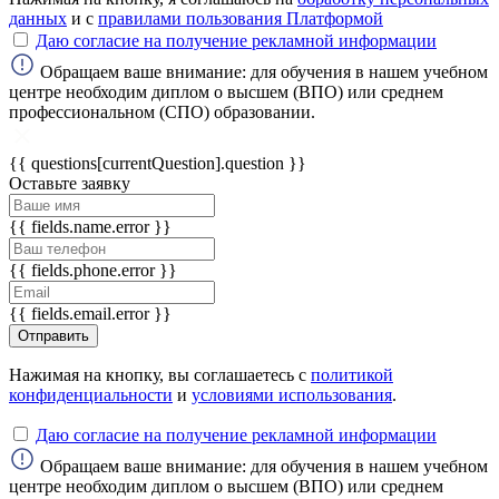
данных
и с
правилами пользования Платформой
Даю согласие на получение рекламной информации
ChatApp
online
Обращаем ваше внимание: для обучения в нашем учебном
центре необходим диплом о высшем (ВПО) или среднем
профессиональном (СПО) образовании.
Мессенджеры
{{ questions[currentQuestion].question }}
Свяжитесь с нами через любой удобный
Оставьте заявку
мессенджер!
{{ fields.name.error }}
WhatsApp
Telegram
{{ fields.phone.error }}
Max
{{ fields.email.error }}
Отправить
Нажимая на кнопку, вы соглашаетесь с
политикой
конфиденциальности
и
условиями использования
.
Даю согласие на получение рекламной информации
Обращаем ваше внимание: для обучения в нашем учебном
центре необходим диплом о высшем (ВПО) или среднем