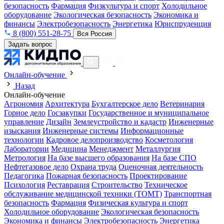
безопасность
Фармация
Физкультура и спорт
Холодильное
оборудование
Экологическая безопасность
Экономика и
финансы
Электробезопасность
Энергетика
Юриспруденция
8 (800) 551-28-75
Вся Россия
Задать вопрос
Онлайн-обучение
Назад
Онлайн-обучение
Агрономия
Архитектура
Бухгалтерское дело
Ветеринария
Горное дело
Госзакупки
Государственное и муниципальное
управление
Дизайн
Землеустройство и кадастр
Инженерные
изыскания
Инженерные системы
Информационные
технологии
Кадровое делопроизводство
Косметология
Лаборатории
Медицина
Менеджмент
Металлургия
Метрология
На базе высшего образования
На базе СПО
Нефтегазовое дело
Охрана труда
Оценочная деятельность
Педагогика
Пожарная безопасность
Проектирование
Психология
Реставрация
Строительство
Техническое
обслуживание медицинской техники (ТОМТ)
Транспортная
безопасность
Фармация
Физическая культура и спорт
Холодильное оборудование
Экологическая безопасность
Экономика и финансы
Электробезопасность
Энергетика