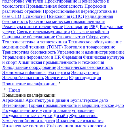
подготовка учителей
Проектирование
Производство и
технологии
Промышленная безопасность
Профессии
различных отраслей
Профессиональная переподготовка на
базе СПО
Психология
Психология (СПО)
Радиационная
безопасность
Ракетно-космическая промышленность
Режиссура кино и телевидение
Реставрация
РЖД
Ритуальные
услуги
Связь и телекоммуникации
Сельское хозяйство
Социальное обслуживание
Строительство
Сфера услуг
Теплоэнергетика и теплотехника
Техническое обслуживание
медицинской техники (ТОМТ)
Торговля и товароведение
Транспортная безопасность
Управление и администрирование
Управление персоналом и HR
Фармация
Физическая культура
и спорт
Химическая промышленность и технология
Холодильное оборудование
Экологическая безопасность
Экономика и финансы
Экспертиза
Эксплуатация
Электробезопасность
Энергетика
Юриспруденция
Повышение квалификации
Назад
Повышение квалификации
Агрономия
Архитектура и дизайн
Бухгалтерское дело
Ветеринария
Горная промышленность и маркшейдерское дело
Государственное и муниципальное управление
Государственные закупки
Дизайн
Журналистика
Землеустройство и кадастр
Инженерные изыскания
Инженерные системы
Информационные технологии