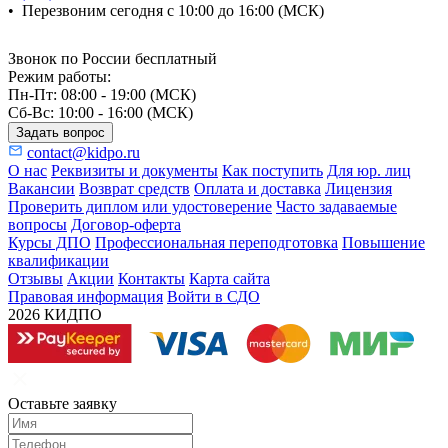
•
Перезвоним сегодня с 10:00 до 16:00 (МСК)
Звонок по России бесплатный
Режим работы:
Пн-Пт: 08:00 - 19:00 (МСК)
Сб-Вс: 10:00 - 16:00 (МСК)
Задать вопрос
contact@kidpo.ru
О нас
Реквизиты и документы
Как поступить
Для юр. лиц
Вакансии
Возврат средств
Оплата и доставка
Лицензия
Проверить диплом или удостоверение
Часто задаваемые
вопросы
Договор-оферта
Курсы ДПО
Профессиональная переподготовка
Повышение
квалификации
Отзывы
Акции
Контакты
Карта сайта
Правовая информация
Войти в СДО
2026 КИДПО
Оставьте заявку