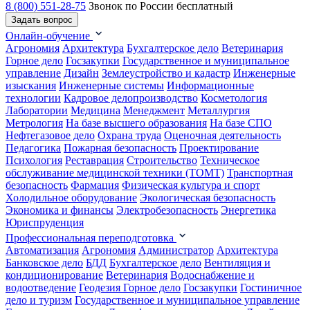
8 (800) 551-28-75
Звонок по России бесплатный
Задать вопрос
Онлайн-обучение
Агрономия
Архитектура
Бухгалтерское дело
Ветеринария
Горное дело
Госзакупки
Государственное и муниципальное
управление
Дизайн
Землеустройство и кадастр
Инженерные
изыскания
Инженерные системы
Информационные
технологии
Кадровое делопроизводство
Косметология
Лаборатории
Медицина
Менеджмент
Металлургия
Метрология
На базе высшего образования
На базе СПО
Нефтегазовое дело
Охрана труда
Оценочная деятельность
Педагогика
Пожарная безопасность
Проектирование
Психология
Реставрация
Строительство
Техническое
обслуживание медицинской техники (ТОМТ)
Транспортная
безопасность
Фармация
Физическая культура и спорт
Холодильное оборудование
Экологическая безопасность
Экономика и финансы
Электробезопасность
Энергетика
Юриспруденция
Профессиональная переподготовка
Автоматизация
Агрономия
Администратор
Архитектура
Банковское дело
БДД
Бухгалтерское дело
Вентиляция и
кондиционирование
Ветеринария
Водоснабжение и
водоотведение
Геодезия
Горное дело
Госзакупки
Гостиничное
дело и туризм
Государственное и муниципальное управление