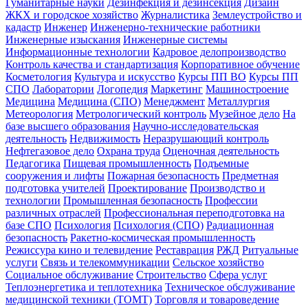
Гуманитарные науки
Дезинфекция и дезинсекция
Дизайн
ЖКХ и городское хозяйство
Журналистика
Землеустройство и
кадастр
Инженер
Инженерно-технические работники
Инженерные изыскания
Инженерные системы
Информационные технологии
Кадровое делопроизводство
Контроль качества и стандартизация
Корпоративное обучение
Косметология
Культура и искусство
Курсы ПП ВО
Курсы ПП
СПО
Лаборатории
Логопедия
Маркетинг
Машиностроение
Медицина
Медицина (СПО)
Менеджмент
Металлургия
Метеорология
Метрологический контроль
Музейное дело
На
базе высшего образования
Научно-исследовательская
деятельность
Недвижимость
Неразрушающий контроль
Нефтегазовое дело
Охрана труда
Оценочная деятельность
Педагогика
Пищевая промышленность
Подъемные
сооружения и лифты
Пожарная безопасность
Предметная
подготовка учителей
Проектирование
Производство и
технологии
Промышленная безопасность
Профессии
различных отраслей
Профессиональная переподготовка на
базе СПО
Психология
Психология (СПО)
Радиационная
безопасность
Ракетно-космическая промышленность
Режиссура кино и телевидение
Реставрация
РЖД
Ритуальные
услуги
Связь и телекоммуникации
Сельское хозяйство
Социальное обслуживание
Строительство
Сфера услуг
Теплоэнергетика и теплотехника
Техническое обслуживание
медицинской техники (ТОМТ)
Торговля и товароведение