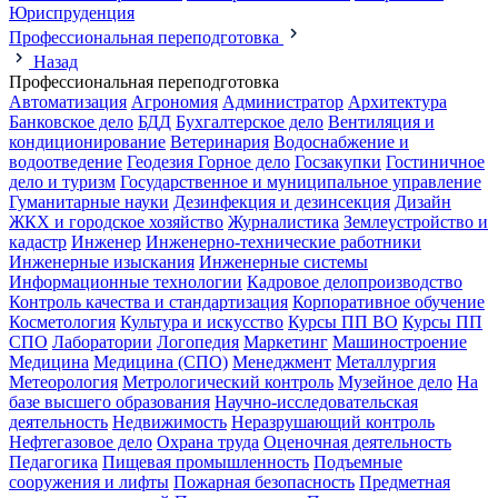
Юриспруденция
Профессиональная переподготовка
Назад
Профессиональная переподготовка
Автоматизация
Агрономия
Администратор
Архитектура
Банковское дело
БДД
Бухгалтерское дело
Вентиляция и
кондиционирование
Ветеринария
Водоснабжение и
водоотведение
Геодезия
Горное дело
Госзакупки
Гостиничное
дело и туризм
Государственное и муниципальное управление
Гуманитарные науки
Дезинфекция и дезинсекция
Дизайн
ЖКХ и городское хозяйство
Журналистика
Землеустройство и
кадастр
Инженер
Инженерно-технические работники
Инженерные изыскания
Инженерные системы
Информационные технологии
Кадровое делопроизводство
Контроль качества и стандартизация
Корпоративное обучение
Косметология
Культура и искусство
Курсы ПП ВО
Курсы ПП
СПО
Лаборатории
Логопедия
Маркетинг
Машиностроение
Медицина
Медицина (СПО)
Менеджмент
Металлургия
Метеорология
Метрологический контроль
Музейное дело
На
базе высшего образования
Научно-исследовательская
деятельность
Недвижимость
Неразрушающий контроль
Нефтегазовое дело
Охрана труда
Оценочная деятельность
Педагогика
Пищевая промышленность
Подъемные
сооружения и лифты
Пожарная безопасность
Предметная