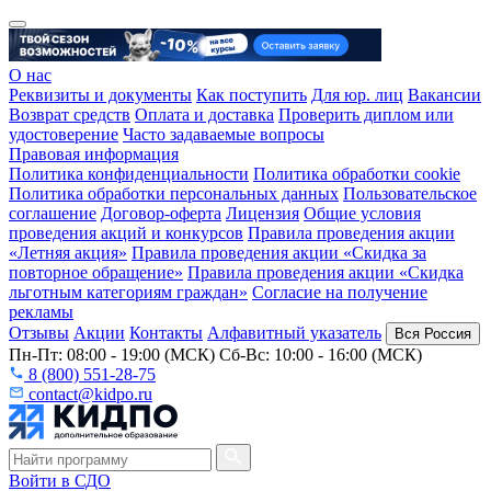
О нас
Реквизиты и документы
Как поступить
Для юр. лиц
Вакансии
Возврат средств
Оплата и доставка
Проверить диплом или
удостоверение
Часто задаваемые вопросы
Правовая информация
Политика конфиденциальности
Политика обработки cookie
Политика обработки персональных данных
Пользовательское
соглашение
Договор-оферта
Лицензия
Общие условия
проведения акций и конкурсов
Правила проведения акции
«Летняя акция»
Правила проведения акции «Скидка за
повторное обращение»
Правила проведения акции «Скидка
льготным категориям граждан»
Согласие на получение
рекламы
Отзывы
Акции
Контакты
Алфавитный указатель
Вся Россия
Пн-Пт: 08:00 - 19:00 (МСК) Сб-Вс: 10:00 - 16:00 (МСК)
8 (800) 551-28-75
contact@kidpo.ru
Войти в СДО