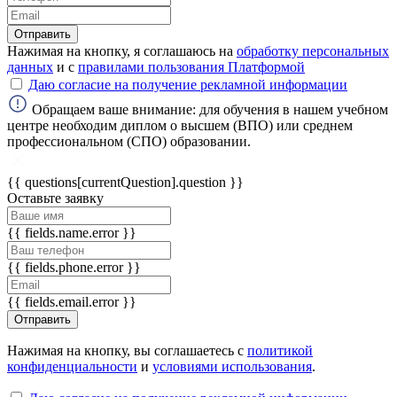
Отправить
ChatApp
Нажимая на кнопку, я соглашаюсь на
обработку персональных
online
данных
и с
правилами пользования Платформой
Даю согласие на получение рекламной информации
Обращаем ваше внимание: для обучения в нашем учебном
Мессенджеры
центре необходим диплом о высшем (ВПО) или среднем
Свяжитесь с нами через любой удобный
профессиональном (СПО) образовании.
мессенджер!
{{ questions[currentQuestion].question }}
Оставьте заявку
WhatsApp
Telegram
{{ fields.name.error }}
Max
{{ fields.phone.error }}
{{ fields.email.error }}
Отправить
Нажимая на кнопку, вы соглашаетесь с
политикой
конфиденциальности
и
условиями использования
.