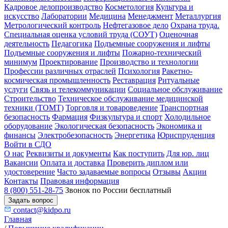
Кадровое делопроизводство
Косметология
Культура и
искусство
Лаборатории
Медицина
Менеджмент
Металлургия
Метрологический контроль
Нефтегазовое дело
Охрана труда.
Специальная оценка условий труда (СОУТ)
Оценочная
деятельность
Педагогика
Подъемные сооружения и лифты
Подъемные сооружения и лифты
Пожарно-технический
минимум
Проектирование
Производство и технологии
Профессии различных отраслей
Психология
Ракетно-
космическая промышленность
Реставрация
Ритуальные
услуги
Связь и телекоммуникации
Социальное обслуживание
Строительство
Техническое обслуживание медицинской
техники (ТОМТ)
Торговля и товароведение
Транспортная
безопасность
Фармация
Физкультура и спорт
Холодильное
оборудование
Экологическая безопасность
Экономика и
финансы
Электробезопасность
Энергетика
Юриспруденция
Войти в СДО
О нас
Реквизиты и документы
Как поступить
Для юр. лиц
Вакансии
Оплата и доставка
Проверить диплом или
удостоверение
Часто задаваемые вопросы
Отзывы
Акции
Контакты
Правовая информация
8 (800) 551-28-75
Звонок по России бесплатный
Задать вопрос
contact@kidpo.ru
Главная