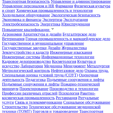
Транспортная безопасность
Управление и администрирование
Управление персоналом и HR
Фармация
Физическая культура
и спорт
Химическая промышленность и технология
Холодильное оборудование
Экологическая безопасность
Экономика и финансы
Экспертиза
Эксплуатация
Электробезопасность
Энергетика
Юриспруденция
Повышение квалификации
Агрономия
Архитектура и дизайн
Бухгалтерское дело
Ветеринария
Горная промышленность и маркшейдерское дело
Государственное и муниципальное управление
Государственные закупки
Дизайн
Журналистика
Землеустройство и кадастр
Инженерные изыскания
Инженерные системы
Информационные технологии
Кадровое делопроизводство
Косметология
Культура и
искусство
Лаборатории
Медицина
Менеджмент
Металлургия
Метрологический контроль
Нефтегазовое дело
Охрана труда.
Специальная оценка условий труда (СОУТ)
Оценочная
деятельность
Педагогика
Подъемные сооружения и лифты
Подъемные сооружения и лифты
Пожарно-технический
минимум
Проектирование
Производство и технологии
Профессии различных отраслей
Психология
Ракетно-
космическая промышленность
Реставрация
Ритуальные
услуги
Связь и телекоммуникации
Социальное обслуживание
Строительство
Техническое обслуживание медицинской
техники (ТОМТ)
Торговля и товароведение
Транспортная