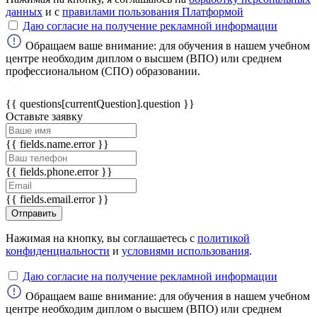
данных
и с
правилами пользования Платформой
Даю согласие на получение рекламной информации
ChatApp
online
Обращаем ваше внимание: для обучения в нашем учебном
центре необходим диплом о высшем (ВПО) или среднем
профессиональном (СПО) образовании.
Мессенджеры
{{ questions[currentQuestion].question }}
Свяжитесь с нами через любой удобный
Оставьте заявку
мессенджер!
{{ fields.name.error }}
WhatsApp
Telegram
{{ fields.phone.error }}
Max
{{ fields.email.error }}
Отправить
Нажимая на кнопку, вы соглашаетесь с
политикой
конфиденциальности
и
условиями использования
.
Даю согласие на получение рекламной информации
Обращаем ваше внимание: для обучения в нашем учебном
центре необходим диплом о высшем (ВПО) или среднем