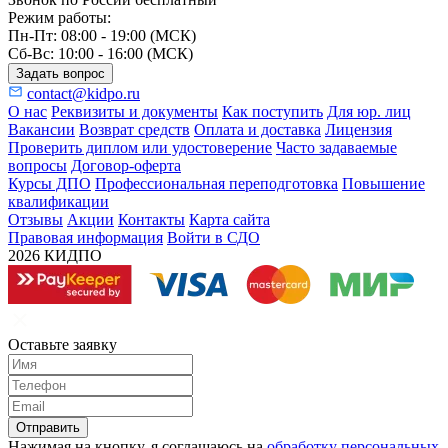
Режим работы:
Пн-Пт: 08:00 - 19:00 (МСК)
Сб-Вс: 10:00 - 16:00 (МСК)
Задать вопрос
contact@kidpo.ru
О нас
Реквизиты и документы
Как поступить
Для юр. лиц
Вакансии
Возврат средств
Оплата и доставка
Лицензия
Проверить диплом или удостоверение
Часто задаваемые
вопросы
Договор-оферта
Курсы ДПО
Профессиональная переподготовка
Повышение
квалификации
Отзывы
Акции
Контакты
Карта сайта
Правовая информация
Войти в СДО
2026 КИДПО
Оставьте заявку
Отправить
Нажимая на кнопку, я соглашаюсь на
обработку персональных