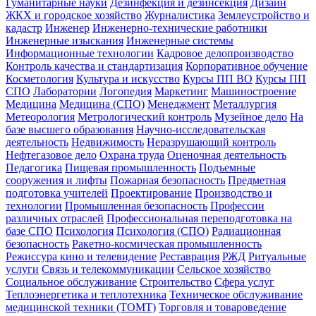
Гуманитарные науки
Дезинфекция и дезинсекция
Дизайн
ЖКХ и городское хозяйство
Журналистика
Землеустройство и
кадастр
Инженер
Инженерно-технические работники
Инженерные изыскания
Инженерные системы
Информационные технологии
Кадровое делопроизводство
Контроль качества и стандартизация
Корпоративное обучение
Косметология
Культура и искусство
Курсы ПП ВО
Курсы ПП
СПО
Лаборатории
Логопедия
Маркетинг
Машиностроение
Медицина
Медицина (СПО)
Менеджмент
Металлургия
Метеорология
Метрологический контроль
Музейное дело
На
базе высшего образования
Научно-исследовательская
деятельность
Недвижимость
Неразрушающий контроль
Нефтегазовое дело
Охрана труда
Оценочная деятельность
Педагогика
Пищевая промышленность
Подъемные
сооружения и лифты
Пожарная безопасность
Предметная
подготовка учителей
Проектирование
Производство и
технологии
Промышленная безопасность
Профессии
различных отраслей
Профессиональная переподготовка на
базе СПО
Психология
Психология (СПО)
Радиационная
безопасность
Ракетно-космическая промышленность
Режиссура кино и телевидение
Реставрация
РЖД
Ритуальные
услуги
Связь и телекоммуникации
Сельское хозяйство
Социальное обслуживание
Строительство
Сфера услуг
Теплоэнергетика и теплотехника
Техническое обслуживание
медицинской техники (ТОМТ)
Торговля и товароведение