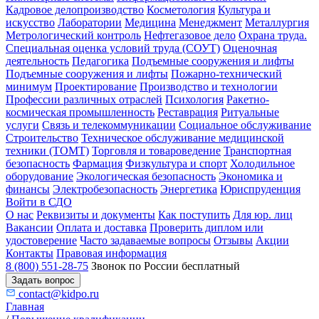
Кадровое делопроизводство
Косметология
Культура и
искусство
Лаборатории
Медицина
Менеджмент
Металлургия
Метрологический контроль
Нефтегазовое дело
Охрана труда.
Специальная оценка условий труда (СОУТ)
Оценочная
деятельность
Педагогика
Подъемные сооружения и лифты
Подъемные сооружения и лифты
Пожарно-технический
минимум
Проектирование
Производство и технологии
Профессии различных отраслей
Психология
Ракетно-
космическая промышленность
Реставрация
Ритуальные
услуги
Связь и телекоммуникации
Социальное обслуживание
Строительство
Техническое обслуживание медицинской
техники (ТОМТ)
Торговля и товароведение
Транспортная
безопасность
Фармация
Физкультура и спорт
Холодильное
оборудование
Экологическая безопасность
Экономика и
финансы
Электробезопасность
Энергетика
Юриспруденция
Войти в СДО
О нас
Реквизиты и документы
Как поступить
Для юр. лиц
Вакансии
Оплата и доставка
Проверить диплом или
удостоверение
Часто задаваемые вопросы
Отзывы
Акции
Контакты
Правовая информация
8 (800) 551-28-75
Звонок по России бесплатный
Задать вопрос
contact@kidpo.ru
Главная