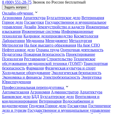
8 (800) 551-28-75
Звонок по России бесплатный
Задать вопрос
Онлайн-обучение
Агрономия
Архитектура
Бухгалтерское дело
Ветеринария
Горное дело
Госзакупки
Государственное и муниципальное
управление
Дизайн
Землеустройство и кадастр
Инженерные
изыскания
Инженерные системы
Информационные
технологии
Кадровое делопроизводство
Косметология
Лаборатории
Медицина
Менеджмент
Металлургия
Метрология
На базе высшего образования
На базе СПО
Нефтегазовое дело
Охрана труда
Оценочная деятельность
Педагогика
Пожарная безопасность
Проектирование
Психология
Реставрация
Строительство
Техническое
обслуживание медицинской техники (ТОМТ)
Транспортная
безопасность
Фармация
Физическая культура и спорт
Холодильное оборудование
Экологическая безопасность
Экономика и финансы
Электробезопасность
Энергетика
Юриспруденция
Профессиональная переподготовка
Автоматизация
Агрономия
Администратор
Архитектура
Банковское дело
БДД
Бухгалтерское дело
Вентиляция и
кондиционирование
Ветеринария
Водоснабжение и
водоотведение
Геодезия
Горное дело
Госзакупки
Гостиничное
дело и туризм
Государственное и муниципальное управление