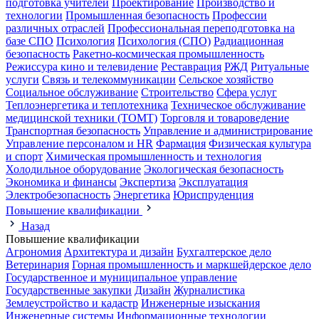
подготовка учителей
Проектирование
Производство и
технологии
Промышленная безопасность
Профессии
различных отраслей
Профессиональная переподготовка на
базе СПО
Психология
Психология (СПО)
Радиационная
безопасность
Ракетно-космическая промышленность
Режиссура кино и телевидение
Реставрация
РЖД
Ритуальные
услуги
Связь и телекоммуникации
Сельское хозяйство
Социальное обслуживание
Строительство
Сфера услуг
Теплоэнергетика и теплотехника
Техническое обслуживание
медицинской техники (ТОМТ)
Торговля и товароведение
Транспортная безопасность
Управление и администрирование
Управление персоналом и HR
Фармация
Физическая культура
и спорт
Химическая промышленность и технология
Холодильное оборудование
Экологическая безопасность
Экономика и финансы
Экспертиза
Эксплуатация
Электробезопасность
Энергетика
Юриспруденция
Повышение квалификации
Назад
Повышение квалификации
Агрономия
Архитектура и дизайн
Бухгалтерское дело
Ветеринария
Горная промышленность и маркшейдерское дело
Государственное и муниципальное управление
Государственные закупки
Дизайн
Журналистика
Землеустройство и кадастр
Инженерные изыскания
Инженерные системы
Информационные технологии