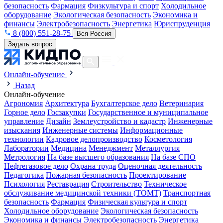
безопасность
Фармация
Физкультура и спорт
Холодильное
оборудование
Экологическая безопасность
Экономика и
финансы
Электробезопасность
Энергетика
Юриспруденция
8 (800) 551-28-75
Вся Россия
Задать вопрос
Онлайн-обучение
Назад
Онлайн-обучение
Агрономия
Архитектура
Бухгалтерское дело
Ветеринария
Горное дело
Госзакупки
Государственное и муниципальное
управление
Дизайн
Землеустройство и кадастр
Инженерные
изыскания
Инженерные системы
Информационные
технологии
Кадровое делопроизводство
Косметология
Лаборатории
Медицина
Менеджмент
Металлургия
Метрология
На базе высшего образования
На базе СПО
Нефтегазовое дело
Охрана труда
Оценочная деятельность
Педагогика
Пожарная безопасность
Проектирование
Психология
Реставрация
Строительство
Техническое
обслуживание медицинской техники (ТОМТ)
Транспортная
безопасность
Фармация
Физическая культура и спорт
Холодильное оборудование
Экологическая безопасность
Экономика и финансы
Электробезопасность
Энергетика