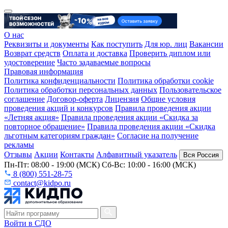
О нас
Реквизиты и документы
Как поступить
Для юр. лиц
Вакансии
Возврат средств
Оплата и доставка
Проверить диплом или
удостоверение
Часто задаваемые вопросы
Правовая информация
Политика конфиденциальности
Политика обработки cookie
Политика обработки персональных данных
Пользовательское
соглашение
Договор-оферта
Лицензия
Общие условия
проведения акций и конкурсов
Правила проведения акции
«Летняя акция»
Правила проведения акции «Скидка за
повторное обращение»
Правила проведения акции «Скидка
льготным категориям граждан»
Согласие на получение
рекламы
Отзывы
Акции
Контакты
Алфавитный указатель
Вся Россия
Пн-Пт: 08:00 - 19:00 (МСК) Сб-Вс: 10:00 - 16:00 (МСК)
8 (800) 551-28-75
contact@kidpo.ru
Войти в СДО