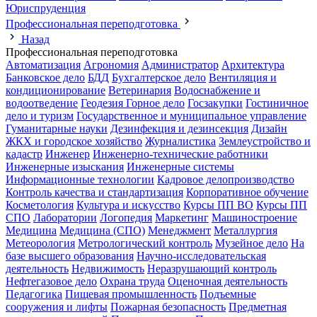
Юриспруденция
Профессиональная переподготовка
Назад
Профессиональная переподготовка
Автоматизация
Агрономия
Администратор
Архитектура
Банковское дело
БДД
Бухгалтерское дело
Вентиляция и
кондиционирование
Ветеринария
Водоснабжение и
водоотведение
Геодезия
Горное дело
Госзакупки
Гостиничное
дело и туризм
Государственное и муниципальное управление
Гуманитарные науки
Дезинфекция и дезинсекция
Дизайн
ЖКХ и городское хозяйство
Журналистика
Землеустройство и
кадастр
Инженер
Инженерно-технические работники
Инженерные изыскания
Инженерные системы
Информационные технологии
Кадровое делопроизводство
Контроль качества и стандартизация
Корпоративное обучение
Косметология
Культура и искусство
Курсы ПП ВО
Курсы ПП
СПО
Лаборатории
Логопедия
Маркетинг
Машиностроение
Медицина
Медицина (СПО)
Менеджмент
Металлургия
Метеорология
Метрологический контроль
Музейное дело
На
базе высшего образования
Научно-исследовательская
деятельность
Недвижимость
Неразрушающий контроль
Нефтегазовое дело
Охрана труда
Оценочная деятельность
Педагогика
Пищевая промышленность
Подъемные
сооружения и лифты
Пожарная безопасность
Предметная