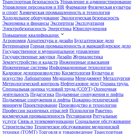
Транспортная безопасность
Управление и администрирование
Управление персоналом и HR
Фармация
Физическая культура
и спорт
Химическая промышленность и технология
Холодильное оборудование
Экологическая безопасность
Экономика и финансы
Экспертиза
Эксплуатация
Электробезопасность
Энергетика
Юриспруденция
Повышение квалификации
Агрономия
Архитектура и дизайн
Бухгалтерское дело
Ветеринария
Горная промышленность и маркшейдерское дело
Государственное и муниципальное управление
Государственные закупки
Дизайн
Журналистика
Землеустройство и кадастр
Инженерные изыскания
Инженерные системы
Информационные технологии
Кадровое делопроизводство
Косметология
Культура и
искусство
Лаборатории
Медицина
Менеджмент
Металлургия
Метрологический контроль
Нефтегазовое дело
Охрана труда.
Специальная оценка условий труда (СОУТ)
Оценочная
деятельность
Педагогика
Подъемные сооружения и лифты
Подъемные сооружения и лифты
Пожарно-технический
минимум
Проектирование
Производство и технологии
Профессии различных отраслей
Психология
Ракетно-
космическая промышленность
Реставрация
Ритуальные
услуги
Связь и телекоммуникации
Социальное обслуживание
Строительство
Техническое обслуживание медицинской
техники (ТОМТ)
Торговля и товароведение
Транспортная