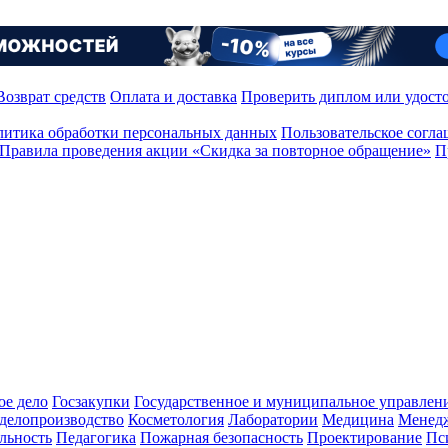
Возврат средств
Оплата и доставка
Проверить диплом или удост
итика обработки персональных данных
Пользовательское согл
Правила проведения акции «Скидка за повторное обращение»
П
ое дело
Госзакупки
Государственное и муниципальное управлен
делопроизводство
Косметология
Лаборатории
Медицина
Менед
льность
Педагогика
Пожарная безопасность
Проектирование
Пс