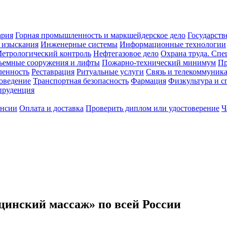
ария
Горная промышленность и маркшейдерское дело
Государств
 изыскания
Инженерные системы
Информационные технологии
етрологический контроль
Нефтегазовое дело
Охрана труда. Спе
ъемные сооружения и лифты
Пожарно-технический минимум
Пр
ленность
Реставрация
Ритуальные услуги
Связь и телекоммуник
роведение
Транспортная безопасность
Фармация
Физкультура и с
руденция
ансии
Оплата и доставка
Проверить диплом или удостоверение
Ч
инский массаж» по всей России