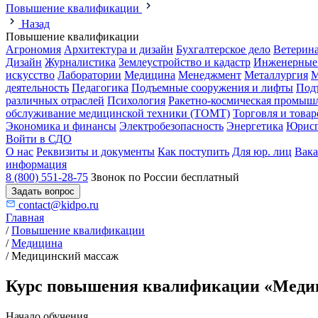
Повышение квалификации
Назад
Повышение квалификации
Агрономия
Архитектура и дизайн
Бухгалтерское дело
Ветерин
Дизайн
Журналистика
Землеустройство и кадастр
Инженерные
искусство
Лаборатории
Медицина
Менеджмент
Металлургия
М
деятельность
Педагогика
Подъемные сооружения и лифты
Под
различных отраслей
Психология
Ракетно-космическая промыш
обслуживание медицинской техники (ТОМТ)
Торговля и това
Экономика и финансы
Электробезопасность
Энергетика
Юрисп
Войти в СДО
О нас
Реквизиты и документы
Как поступить
Для юр. лиц
Вак
информация
8 (800) 551-28-75
Звонок по России бесплатный
Задать вопрос
contact@kidpo.ru
Главная
/
Повышение квалификации
/
Медицина
/
Медицинский массаж
Курс повышения квалификации «Медиц
Начало обучения