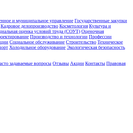
енное и муниципальное управление
Государственные закупки
Кадровое делопроизводство
Косметология
Культура и
циальная оценка условий труда (СОУТ)
Оценочная
оектирование
Производство и технологии
Профессии
ации
Социальное обслуживание
Строительство
Техническое
порт
Холодильное оборудование
Экологическая безопасность
асто задаваемые вопросы
Отзывы
Акции
Контакты
Правовая