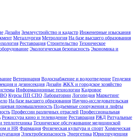
ие
Дизайн
Землеустройство и кадастр
Инженерные изыскания
жмент
Металлургия
Метрология
На базе высшего образования
ихология
Реставрация
Строительство
Техническое
оборудование
Экологическая безопасность
Экономика и
вание
Ветеринария
Водоснабжение и водоотведение
Геодезия
екция и дезинсекция
Дизайн
ЖКХ и городское хозяйство
истемы
Информационные технологии
Кадровое
 ВО
Курсы ПП СПО
Лаборатории
Логопедия
Маркетинг
дело
На базе высшего образования
Научно-исследовательская
ищевая промышленность
Подъемные сооружения и лифты
ность
Профессии различных отраслей
Профессиональная
ь
Режиссура кино и телевидение
Реставрация
РЖД
Ритуальные
и теплотехника
Техническое обслуживание медицинской
лом и HR
Фармация
Физическая культура и спорт
Химическая
плуатация
Электробезопасность
Энергетика
Юриспруденция