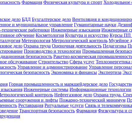
зопасность
Фармация
Физическая культура и спорт
Холодильное 
вское дело
БДД
Бухгалтерское дело
Вентиляция и кондициониро
енное и муниципальное управление
Гуманитарные науки
Дезинф
-технические работники
Инженерные изыскания
Инженерные с
тивное обучение
Косметология
Культура и искусство
Курсы ПП
таллургия
Метеорология
Метрологический контроль
Музейное 
азовое дело
Охрана труда
Оценочная деятельность
Педагогика
П
ктирование
Производство и технологии
Промышленная безопас
адиационная безопасность
Ракетно-космическая промышленност
ное обслуживание
Строительство
Сфера услуг
Теплоэнергетика 
пасность
Управление и администрирование
Управление персона
логическая безопасность
Экономика и финансы
Экспертиза
Экс
ария
Горная промышленность и маркшейдерское дело
Государств
 изыскания
Инженерные системы
Информационные технологии
етрологический контроль
Нефтегазовое дело
Охрана труда. Спе
ъемные сооружения и лифты
Пожарно-технический минимум
Пр
ленность
Реставрация
Ритуальные услуги
Связь и телекоммуник
роведение
Транспортная безопасность
Фармация
Физкультура и с
руденция