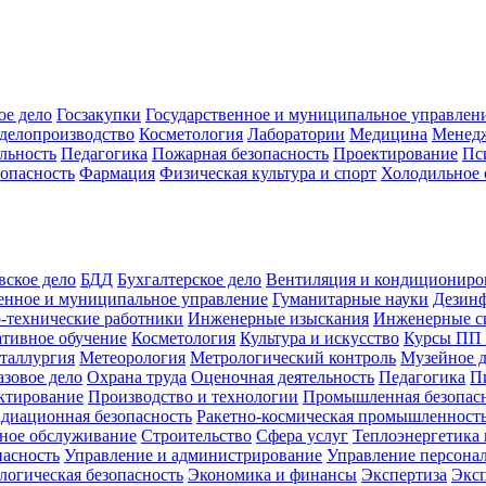
ое дело
Госзакупки
Государственное и муниципальное управлен
делопроизводство
Косметология
Лаборатории
Медицина
Менед
льность
Педагогика
Пожарная безопасность
Проектирование
Пс
зопасность
Фармация
Физическая культура и спорт
Холодильное 
вское дело
БДД
Бухгалтерское дело
Вентиляция и кондициониро
енное и муниципальное управление
Гуманитарные науки
Дезинф
-технические работники
Инженерные изыскания
Инженерные с
тивное обучение
Косметология
Культура и искусство
Курсы ПП
таллургия
Метеорология
Метрологический контроль
Музейное 
азовое дело
Охрана труда
Оценочная деятельность
Педагогика
П
ктирование
Производство и технологии
Промышленная безопас
адиационная безопасность
Ракетно-космическая промышленност
ное обслуживание
Строительство
Сфера услуг
Теплоэнергетика 
пасность
Управление и администрирование
Управление персона
логическая безопасность
Экономика и финансы
Экспертиза
Экс