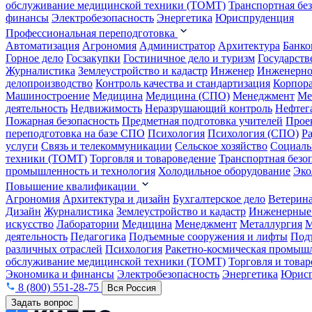
обслуживание медицинской техники (ТОМТ)
Транспортная бе
финансы
Электробезопасность
Энергетика
Юриспруденция
Профессиональная переподготовка
Автоматизация
Агрономия
Администратор
Архитектура
Банко
Горное дело
Госзакупки
Гостиничное дело и туризм
Государств
Журналистика
Землеустройство и кадастр
Инженер
Инженерно
делопроизводство
Контроль качества и стандартизация
Корпора
Машиностроение
Медицина
Медицина (СПО)
Менеджмент
Ме
деятельность
Недвижимость
Неразрушающий контроль
Нефтег
Пожарная безопасность
Предметная подготовка учителей
Прое
переподготовка на базе СПО
Психология
Психология (СПО)
Р
услуги
Связь и телекоммуникации
Сельское хозяйство
Социаль
техники (ТОМТ)
Торговля и товароведение
Транспортная безо
промышленность и технология
Холодильное оборудование
Эко
Повышение квалификации
Агрономия
Архитектура и дизайн
Бухгалтерское дело
Ветерин
Дизайн
Журналистика
Землеустройство и кадастр
Инженерные
искусство
Лаборатории
Медицина
Менеджмент
Металлургия
М
деятельность
Педагогика
Подъемные сооружения и лифты
Под
различных отраслей
Психология
Ракетно-космическая промыш
обслуживание медицинской техники (ТОМТ)
Торговля и това
Экономика и финансы
Электробезопасность
Энергетика
Юрисп
8 (800) 551-28-75
Вся Россия
Задать вопрос