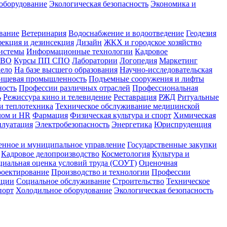
оборудование
Экологическая безопасность
Экономика и
вание
Ветеринария
Водоснабжение и водоотведение
Геодезия
екция и дезинсекция
Дизайн
ЖКХ и городское хозяйство
истемы
Информационные технологии
Кадровое
 ВО
Курсы ПП СПО
Лаборатории
Логопедия
Маркетинг
дело
На базе высшего образования
Научно-исследовательская
ищевая промышленность
Подъемные сооружения и лифты
ность
Профессии различных отраслей
Профессиональная
ь
Режиссура кино и телевидение
Реставрация
РЖД
Ритуальные
и теплотехника
Техническое обслуживание медицинской
лом и HR
Фармация
Физическая культура и спорт
Химическая
плуатация
Электробезопасность
Энергетика
Юриспруденция
енное и муниципальное управление
Государственные закупки
Кадровое делопроизводство
Косметология
Культура и
циальная оценка условий труда (СОУТ)
Оценочная
оектирование
Производство и технологии
Профессии
ации
Социальное обслуживание
Строительство
Техническое
порт
Холодильное оборудование
Экологическая безопасность