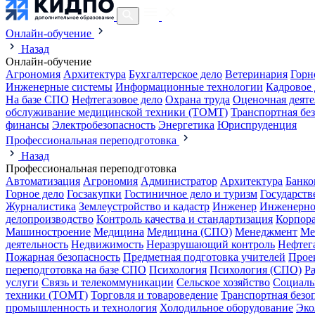
Онлайн-обучение
Назад
Онлайн-обучение
Агрономия
Архитектура
Бухгалтерское дело
Ветеринария
Горн
Инженерные системы
Информационные технологии
Кадровое 
На базе СПО
Нефтегазовое дело
Охрана труда
Оценочная деяте
обслуживание медицинской техники (ТОМТ)
Транспортная бе
финансы
Электробезопасность
Энергетика
Юриспруденция
Профессиональная переподготовка
Назад
Профессиональная переподготовка
Автоматизация
Агрономия
Администратор
Архитектура
Банко
Горное дело
Госзакупки
Гостиничное дело и туризм
Государств
Журналистика
Землеустройство и кадастр
Инженер
Инженерно
делопроизводство
Контроль качества и стандартизация
Корпора
Машиностроение
Медицина
Медицина (СПО)
Менеджмент
Ме
деятельность
Недвижимость
Неразрушающий контроль
Нефтег
Пожарная безопасность
Предметная подготовка учителей
Прое
переподготовка на базе СПО
Психология
Психология (СПО)
Р
услуги
Связь и телекоммуникации
Сельское хозяйство
Социаль
техники (ТОМТ)
Торговля и товароведение
Транспортная безо
промышленность и технология
Холодильное оборудование
Эко