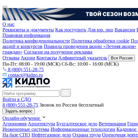
О нас
Реквизиты и документы
Как поступить
Для юр. лиц
Вакансии
Правовая информация
Политика конфиденциальности
Политика обработки cookie
Пол
акций и конкурсов
Правила проведения акции «Летняя акция»
граждан»
Согласие на получение рекламы
Отзывы
Акции
Контакты
Алфавитный указатель
Вся Россия
Пн-Пт: 08:00 - 19:00 (МСК) Сб-Вс: 10:00 - 16:00 (МСК)
8 (800) 551-28-75
contact@kidpo.ru
Войти в СДО
8 (800) 551-28-75
Звонок по России бесплатный
Задать вопрос
Онлайн-обучение
Агрономия
Архитектура
Бухгалтерское дело
Ветеринария
Горн
Инженерные системы
Информационные технологии
Кадровое 
На базе СПО
Нефтегазовое дело
Охрана труда
Оценочная деяте