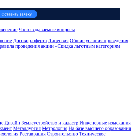
оверение
Часто задаваемые вопросы
ашение
Договор-оферта
Лицензия
Общие условия проведения
равила проведения акции «Скидка льготным категориям
ие
Дизайн
Землеустройство и кадастр
Инженерные изыскания
жмент
Металлургия
Метрология
На базе высшего образования
ихология
Реставрация
Строительство
Техническое