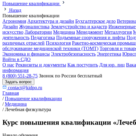
Повышение квалификации
Назад
Повышение квалификации
Агрономия
Архитектура и дизайн
Бухгалтерское дело
Ветерин
Дизайн
Журналистика
Землеустройство и кадастр
Инженерные
искусство
Лаборатории
Медицина
Менеджмент
Металлургия
М
деятельность
Педагогика
Подъемные сооружения и лифты
Под
различных отраслей
Психология
Ракетно-космическая промыш
обслуживание медицинской техники (ТОМТ)
Торговля и това
Экономика и финансы
Электробезопасность
Энергетика
Юрисп
Войти в СДО
О нас
Реквизиты и документы
Как поступить
Для юр. лиц
Вак
информация
8 (800) 551-28-75
Звонок по России бесплатный
Задать вопрос
contact@kidpo.ru
Главная
/
Повышение квалификации
/
Медицина
/
Лечебная физкультура
Курс повышения квалификации «Лечебн
Начало обучения