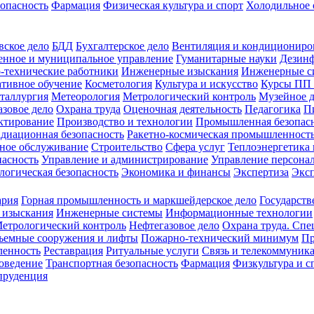
зопасность
Фармация
Физическая культура и спорт
Холодильное 
вское дело
БДД
Бухгалтерское дело
Вентиляция и кондициониро
енное и муниципальное управление
Гуманитарные науки
Дезинф
-технические работники
Инженерные изыскания
Инженерные с
тивное обучение
Косметология
Культура и искусство
Курсы ПП
таллургия
Метеорология
Метрологический контроль
Музейное 
азовое дело
Охрана труда
Оценочная деятельность
Педагогика
П
ктирование
Производство и технологии
Промышленная безопас
адиационная безопасность
Ракетно-космическая промышленност
ное обслуживание
Строительство
Сфера услуг
Теплоэнергетика 
пасность
Управление и администрирование
Управление персона
логическая безопасность
Экономика и финансы
Экспертиза
Экс
ария
Горная промышленность и маркшейдерское дело
Государств
 изыскания
Инженерные системы
Информационные технологии
етрологический контроль
Нефтегазовое дело
Охрана труда. Спе
ъемные сооружения и лифты
Пожарно-технический минимум
Пр
ленность
Реставрация
Ритуальные услуги
Связь и телекоммуник
роведение
Транспортная безопасность
Фармация
Физкультура и с
руденция