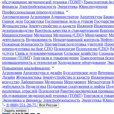
обслуживание медицинской техники (ТОМТ)
Транспортная бе
финансы
Электробезопасность
Энергетика
Юриспруденция
Профессиональная переподготовка
Автоматизация
Агрономия
Администратор
Архитектура
Банко
Горное дело
Госзакупки
Гостиничное дело и туризм
Государств
Журналистика
Землеустройство и кадастр
Инженер
Инженерно
делопроизводство
Контроль качества и стандартизация
Корпора
Машиностроение
Медицина
Медицина (СПО)
Менеджмент
Ме
деятельность
Недвижимость
Неразрушающий контроль
Нефтег
Пожарная безопасность
Предметная подготовка учителей
Прое
переподготовка на базе СПО
Психология
Психология (СПО)
Р
услуги
Связь и телекоммуникации
Сельское хозяйство
Социаль
техники (ТОМТ)
Торговля и товароведение
Транспортная безо
промышленность и технология
Холодильное оборудование
Эко
Повышение квалификации
Агрономия
Архитектура и дизайн
Бухгалтерское дело
Ветерин
Дизайн
Журналистика
Землеустройство и кадастр
Инженерные
искусство
Лаборатории
Медицина
Менеджмент
Металлургия
М
деятельность
Педагогика
Подъемные сооружения и лифты
Под
различных отраслей
Психология
Ракетно-космическая промыш
обслуживание медицинской техники (ТОМТ)
Торговля и това
Экономика и финансы
Электробезопасность
Энергетика
Юрисп
8 (800) 551-28-75
Вся Россия
Задать вопрос