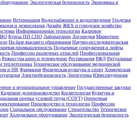
оборудование
Экологическая безопасность
Экономика и
вание
Ветеринария
Водоснабжение и водоотведение
Геодезия
екция и дезинсекция
Дизайн
ЖКХ и городское хозяйство
истемы
Информационные технологии
Кадровое
 ВО
Курсы ПП СПО
Лаборатории
Логопедия
Маркетинг
дело
На базе высшего образования
Научно-исследовательская
ищевая промышленность
Подъемные сооружения и лифты
ность
Профессии различных отраслей
Профессиональная
ь
Режиссура кино и телевидение
Реставрация
РЖД
Ритуальные
и теплотехника
Техническое обслуживание медицинской
лом и HR
Фармация
Физическая культура и спорт
Химическая
плуатация
Электробезопасность
Энергетика
Юриспруденция
енное и муниципальное управление
Государственные закупки
Кадровое делопроизводство
Косметология
Культура и
циальная оценка условий труда (СОУТ)
Оценочная
оектирование
Производство и технологии
Профессии
ации
Социальное обслуживание
Строительство
Техническое
порт
Холодильное оборудование
Экологическая безопасность