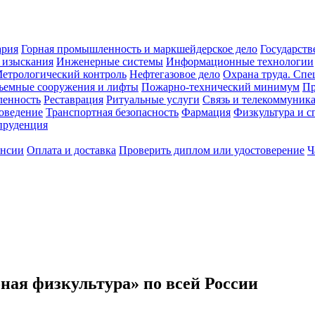
ария
Горная промышленность и маркшейдерское дело
Государств
 изыскания
Инженерные системы
Информационные технологии
етрологический контроль
Нефтегазовое дело
Охрана труда. Спе
ъемные сооружения и лифты
Пожарно-технический минимум
Пр
ленность
Реставрация
Ритуальные услуги
Связь и телекоммуник
роведение
Транспортная безопасность
Фармация
Физкультура и с
руденция
ансии
Оплата и доставка
Проверить диплом или удостоверение
Ч
ая физкультура» по всей России