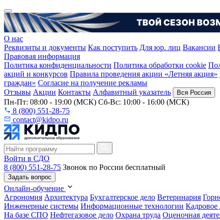
О нас
Реквизиты и документы
Как поступить
Для юр. лиц
Вакансии
Правовая информация
Политика конфиденциальности
Политика обработки cookie
Пол
акций и конкурсов
Правила проведения акции «Летняя акция»
граждан»
Согласие на получение рекламы
Отзывы
Акции
Контакты
Алфавитный указатель
Вся Россия
Пн-Пт: 08:00 - 19:00 (МСК) Сб-Вс: 10:00 - 16:00 (МСК)
8 (800) 551-28-75
contact@kidpo.ru
Войти в СДО
8 (800) 551-28-75
Звонок по России бесплатный
Задать вопрос
Онлайн-обучение
Агрономия
Архитектура
Бухгалтерское дело
Ветеринария
Горн
Инженерные системы
Информационные технологии
Кадровое 
На базе СПО
Нефтегазовое дело
Охрана труда
Оценочная деяте