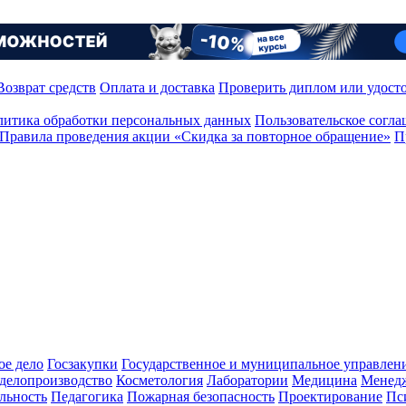
Возврат средств
Оплата и доставка
Проверить диплом или удост
итика обработки персональных данных
Пользовательское согл
Правила проведения акции «Скидка за повторное обращение»
П
ое дело
Госзакупки
Государственное и муниципальное управлен
делопроизводство
Косметология
Лаборатории
Медицина
Менед
льность
Педагогика
Пожарная безопасность
Проектирование
Пс