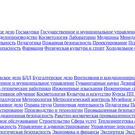
ое дело
Госзакупки
Государственное и муниципальное управлен
делопроизводство
Косметология
Лаборатории
Медицина
Менед
льность
Педагогика
Пожарная безопасность
Проектирование
Пс
зопасность
Фармация
Физическая культура и спорт
Холодильное 
вское дело
БДД
Бухгалтерское дело
Вентиляция и кондициониро
енное и муниципальное управление
Гуманитарные науки
Дезинф
-технические работники
Инженерные изыскания
Инженерные с
тивное обучение
Косметология
Культура и искусство
Курсы ПП
таллургия
Метеорология
Метрологический контроль
Музейное 
азовое дело
Охрана труда
Оценочная деятельность
Педагогика
П
ктирование
Производство и технологии
Промышленная безопас
адиационная безопасность
Ракетно-космическая промышленност
ное обслуживание
Строительство
Сфера услуг
Теплоэнергетика 
пасность
Управление и администрирование
Управление персона
логическая безопасность
Экономика и финансы
Экспертиза
Экс