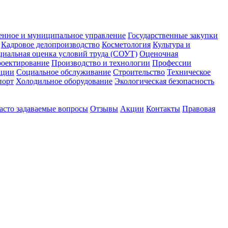
енное и муниципальное управление
Государственные закупки
Кадровое делопроизводство
Косметология
Культура и
циальная оценка условий труда (СОУТ)
Оценочная
оектирование
Производство и технологии
Профессии
ации
Социальное обслуживание
Строительство
Техническое
порт
Холодильное оборудование
Экологическая безопасность
асто задаваемые вопросы
Отзывы
Акции
Контакты
Правовая