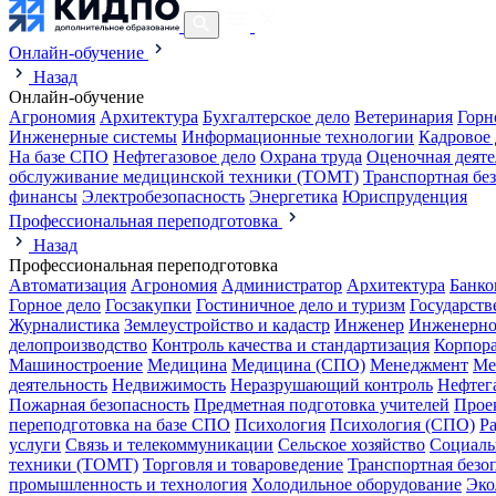
Онлайн-обучение
Назад
Онлайн-обучение
Агрономия
Архитектура
Бухгалтерское дело
Ветеринария
Горн
Инженерные системы
Информационные технологии
Кадровое 
На базе СПО
Нефтегазовое дело
Охрана труда
Оценочная деяте
обслуживание медицинской техники (ТОМТ)
Транспортная бе
финансы
Электробезопасность
Энергетика
Юриспруденция
Профессиональная переподготовка
Назад
Профессиональная переподготовка
Автоматизация
Агрономия
Администратор
Архитектура
Банко
Горное дело
Госзакупки
Гостиничное дело и туризм
Государств
Журналистика
Землеустройство и кадастр
Инженер
Инженерно
делопроизводство
Контроль качества и стандартизация
Корпора
Машиностроение
Медицина
Медицина (СПО)
Менеджмент
Ме
деятельность
Недвижимость
Неразрушающий контроль
Нефтег
Пожарная безопасность
Предметная подготовка учителей
Прое
переподготовка на базе СПО
Психология
Психология (СПО)
Р
услуги
Связь и телекоммуникации
Сельское хозяйство
Социаль
техники (ТОМТ)
Торговля и товароведение
Транспортная безо
промышленность и технология
Холодильное оборудование
Эко