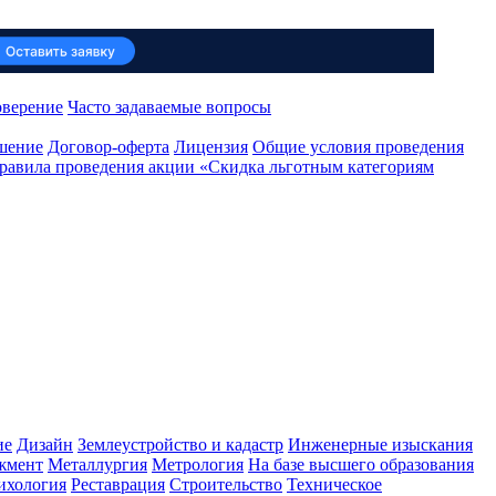
оверение
Часто задаваемые вопросы
ашение
Договор-оферта
Лицензия
Общие условия проведения
равила проведения акции «Скидка льготным категориям
ие
Дизайн
Землеустройство и кадастр
Инженерные изыскания
жмент
Металлургия
Метрология
На базе высшего образования
ихология
Реставрация
Строительство
Техническое