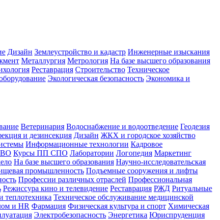
ие
Дизайн
Землеустройство и кадастр
Инженерные изыскания
жмент
Металлургия
Метрология
На базе высшего образования
ихология
Реставрация
Строительство
Техническое
оборудование
Экологическая безопасность
Экономика и
вание
Ветеринария
Водоснабжение и водоотведение
Геодезия
екция и дезинсекция
Дизайн
ЖКХ и городское хозяйство
истемы
Информационные технологии
Кадровое
 ВО
Курсы ПП СПО
Лаборатории
Логопедия
Маркетинг
дело
На базе высшего образования
Научно-исследовательская
ищевая промышленность
Подъемные сооружения и лифты
ность
Профессии различных отраслей
Профессиональная
ь
Режиссура кино и телевидение
Реставрация
РЖД
Ритуальные
и теплотехника
Техническое обслуживание медицинской
лом и HR
Фармация
Физическая культура и спорт
Химическая
плуатация
Электробезопасность
Энергетика
Юриспруденция