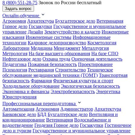
8 (800) 551-28-75
Звонок по России бесплатный
Задать вопрос
Онлайн-обучение
Агрономия
Архитектура
Бухгалтерское дело
Ветеринария
Горное дело
Госзакупки
Государственное и муниципальное
управление
Дизайн
Землеустройство и кадастр
Инженерные
изыскания
Инженерные системы
Информационные
технологии
Кадровое делопроизводство
Косметология
Лаборатории
Медицина
Менеджмент
Металлургия
Метрология
На базе высшего образования
На базе СПО
Нефтегазовое дело
Охрана труда
Оценочная деятельность
Педагогика
Пожарная безопасность
Проектирование
Психология
Реставрация
Строительство
Техническое
обслуживание медицинской техники (ТОМТ)
Транспортная
безопасность
Фармация
Физическая культура и спорт
Холодильное оборудование
Экологическая безопасность
Экономика и финансы
Электробезопасность
Энергетика
Юриспруденция
Профессиональная переподготовка
Автоматизация
Агрономия
Администратор
Архитектура
Банковское дело
БДД
Бухгалтерское дело
Вентиляция и
кондиционирование
Ветеринария
Водоснабжение и
водоотведение
Геодезия
Горное дело
Госзакупки
Гостиничное
дело и туризм
Государственное и муниципальное управление