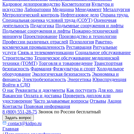
Кадровое делопроизводство
Косметология
Культура и
искусство
Лаборатории
Медицина
Менеджмент
Металлургия
Метрологический контроль
Нефтегазовое дело
Охрана труда.
Специальная оценка условий труда (СОУТ)
Оценочная
деятельность
Педагогика
Подъемные сооружения и лифты
Подъемные сооружения и лифты
Пожарно-технический
минимум
Проектирование
Производство и технологии
Профессии различных отраслей
Психология
Ракетно-
космическая промышленность
Реставрация
Ритуальные
услуги
Связь и телекоммуникации
Социальное обслуживание
Строительство
Техническое обслуживание медицинской
техники (ТОМТ)
Торговля и товароведение
Транспортная
безопасность
Фармация
Физкультура и спорт
Холодильное
оборудование
Экологическая безопасность
Экономика и
финансы
Электробезопасность
Энергетика
Юриспруденция
Войти в СДО
О нас
Реквизиты и документы
Как поступить
Для юр. лиц
Вакансии
Оплата и доставка
Проверить диплом или
удостоверение
Часто задаваемые вопросы
Отзывы
Акции
Контакты
Правовая информация
8 (800) 551-28-75
Звонок по России бесплатный
Задать вопрос
contact@kidpo.ru
Главная