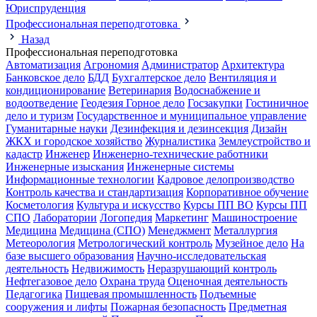
Юриспруденция
Профессиональная переподготовка
Назад
Профессиональная переподготовка
Автоматизация
Агрономия
Администратор
Архитектура
Банковское дело
БДД
Бухгалтерское дело
Вентиляция и
кондиционирование
Ветеринария
Водоснабжение и
водоотведение
Геодезия
Горное дело
Госзакупки
Гостиничное
дело и туризм
Государственное и муниципальное управление
Гуманитарные науки
Дезинфекция и дезинсекция
Дизайн
ЖКХ и городское хозяйство
Журналистика
Землеустройство и
кадастр
Инженер
Инженерно-технические работники
Инженерные изыскания
Инженерные системы
Информационные технологии
Кадровое делопроизводство
Контроль качества и стандартизация
Корпоративное обучение
Косметология
Культура и искусство
Курсы ПП ВО
Курсы ПП
СПО
Лаборатории
Логопедия
Маркетинг
Машиностроение
Медицина
Медицина (СПО)
Менеджмент
Металлургия
Метеорология
Метрологический контроль
Музейное дело
На
базе высшего образования
Научно-исследовательская
деятельность
Недвижимость
Неразрушающий контроль
Нефтегазовое дело
Охрана труда
Оценочная деятельность
Педагогика
Пищевая промышленность
Подъемные
сооружения и лифты
Пожарная безопасность
Предметная