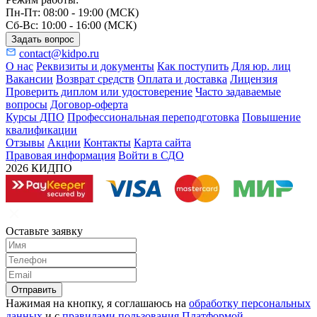
Пн-Пт: 08:00 - 19:00 (МСК)
Сб-Вс: 10:00 - 16:00 (МСК)
Задать вопрос
contact@kidpo.ru
О нас
Реквизиты и документы
Как поступить
Для юр. лиц
Вакансии
Возврат средств
Оплата и доставка
Лицензия
Проверить диплом или удостоверение
Часто задаваемые
вопросы
Договор-оферта
Курсы ДПО
Профессиональная переподготовка
Повышение
квалификации
Отзывы
Акции
Контакты
Карта сайта
Правовая информация
Войти в СДО
2026 КИДПО
Оставьте заявку
Отправить
Нажимая на кнопку, я соглашаюсь на
обработку персональных
данных
и с
правилами пользования Платформой