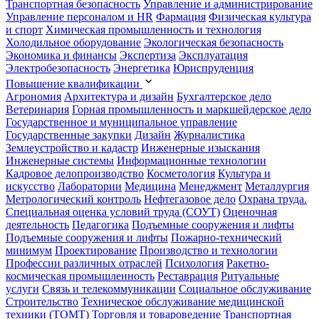
Транспортная безопасность
Управление и администрирование
Управление персоналом и HR
Фармация
Физическая культура
и спорт
Химическая промышленность и технология
Холодильное оборудование
Экологическая безопасность
Экономика и финансы
Экспертиза
Эксплуатация
Электробезопасность
Энергетика
Юриспруденция
Повышение квалификации
Агрономия
Архитектура и дизайн
Бухгалтерское дело
Ветеринария
Горная промышленность и маркшейдерское дело
Государственное и муниципальное управление
Государственные закупки
Дизайн
Журналистика
Землеустройство и кадастр
Инженерные изыскания
Инженерные системы
Информационные технологии
Кадровое делопроизводство
Косметология
Культура и
искусство
Лаборатории
Медицина
Менеджмент
Металлургия
Метрологический контроль
Нефтегазовое дело
Охрана труда.
Специальная оценка условий труда (СОУТ)
Оценочная
деятельность
Педагогика
Подъемные сооружения и лифты
Подъемные сооружения и лифты
Пожарно-технический
минимум
Проектирование
Производство и технологии
Профессии различных отраслей
Психология
Ракетно-
космическая промышленность
Реставрация
Ритуальные
услуги
Связь и телекоммуникации
Социальное обслуживание
Строительство
Техническое обслуживание медицинской
техники (ТОМТ)
Торговля и товароведение
Транспортная