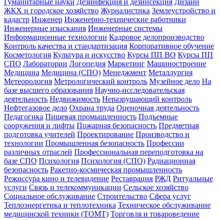
Гуманитарные науки
Дезинфекция и дезинсекция
Дизайн
ЖКХ и городское хозяйство
Журналистика
Землеустройство и
кадастр
Инженер
Инженерно-технические работники
Инженерные изыскания
Инженерные системы
Информационные технологии
Кадровое делопроизводство
Контроль качества и стандартизация
Корпоративное обучение
Косметология
Культура и искусство
Курсы ПП ВО
Курсы ПП
СПО
Лаборатории
Логопедия
Маркетинг
Машиностроение
Медицина
Медицина (СПО)
Менеджмент
Металлургия
Метеорология
Метрологический контроль
Музейное дело
На
базе высшего образования
Научно-исследовательская
деятельность
Недвижимость
Неразрушающий контроль
Нефтегазовое дело
Охрана труда
Оценочная деятельность
Педагогика
Пищевая промышленность
Подъемные
сооружения и лифты
Пожарная безопасность
Предметная
подготовка учителей
Проектирование
Производство и
технологии
Промышленная безопасность
Профессии
различных отраслей
Профессиональная переподготовка на
базе СПО
Психология
Психология (СПО)
Радиационная
безопасность
Ракетно-космическая промышленность
Режиссура кино и телевидение
Реставрация
РЖД
Ритуальные
услуги
Связь и телекоммуникации
Сельское хозяйство
Социальное обслуживание
Строительство
Сфера услуг
Теплоэнергетика и теплотехника
Техническое обслуживание
медицинской техники (ТОМТ)
Торговля и товароведение