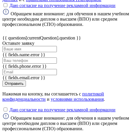
Даю согласие на получение рекламной информации
ChatApp
Обращаем ваше внимание: для обучения в нашем учебном
online
центре необходим диплом о высшем (ВПО) или среднем
профессиональном (СПО) образовании.
Мессенджеры
{{ questions[currentQuestion].question }}
Оставьте заявку
Свяжитесь с нами через любой удобный
мессенджер!
{{ fields.name.error }}
{{ fields.phone.error }}
WhatsApp
Telegram
{{ fields.email.error }}
Max
Отправить
Нажимая на кнопку, вы соглашаетесь с
политикой
конфиденциальности
и
условиями использования
.
Даю согласие на получение рекламной информации
Обращаем ваше внимание: для обучения в нашем учебном
центре необходим диплом о высшем (ВПО) или среднем
профессиональном (СПО) образовании.