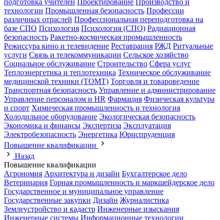
подготовка учителей
Проектирование
Производство и
технологии
Промышленная безопасность
Профессии
различных отраслей
Профессиональная переподготовка на
базе СПО
Психология
Психология (СПО)
Радиационная
безопасность
Ракетно-космическая промышленность
Режиссура кино и телевидение
Реставрация
РЖД
Ритуальные
услуги
Связь и телекоммуникации
Сельское хозяйство
Социальное обслуживание
Строительство
Сфера услуг
Теплоэнергетика и теплотехника
Техническое обслуживание
медицинской техники (ТОМТ)
Торговля и товароведение
Транспортная безопасность
Управление и администрирование
Управление персоналом и HR
Фармация
Физическая культура
и спорт
Химическая промышленность и технология
Холодильное оборудование
Экологическая безопасность
Экономика и финансы
Экспертиза
Эксплуатация
Электробезопасность
Энергетика
Юриспруденция
Повышение квалификации
Назад
Повышение квалификации
Агрономия
Архитектура и дизайн
Бухгалтерское дело
Ветеринария
Горная промышленность и маркшейдерское дело
Государственное и муниципальное управление
Государственные закупки
Дизайн
Журналистика
Землеустройство и кадастр
Инженерные изыскания
Инженерные системы
Информационные технологии