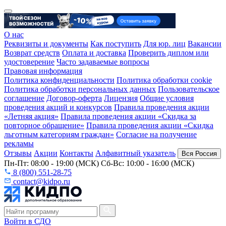
О нас
Реквизиты и документы
Как поступить
Для юр. лиц
Вакансии
Возврат средств
Оплата и доставка
Проверить диплом или
удостоверение
Часто задаваемые вопросы
Правовая информация
Политика конфиденциальности
Политика обработки cookie
Политика обработки персональных данных
Пользовательское
соглашение
Договор-оферта
Лицензия
Общие условия
проведения акций и конкурсов
Правила проведения акции
«Летняя акция»
Правила проведения акции «Скидка за
повторное обращение»
Правила проведения акции «Скидка
льготным категориям граждан»
Согласие на получение
рекламы
Отзывы
Акции
Контакты
Алфавитный указатель
Вся Россия
Пн-Пт: 08:00 - 19:00 (МСК) Сб-Вс: 10:00 - 16:00 (МСК)
8 (800) 551-28-75
contact@kidpo.ru
Войти в СДО