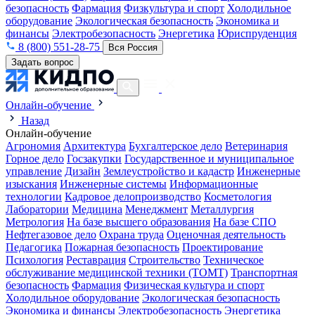
безопасность
Фармация
Физкультура и спорт
Холодильное
оборудование
Экологическая безопасность
Экономика и
финансы
Электробезопасность
Энергетика
Юриспруденция
8 (800) 551-28-75
Вся Россия
Задать вопрос
Онлайн-обучение
Назад
Онлайн-обучение
Агрономия
Архитектура
Бухгалтерское дело
Ветеринария
Горное дело
Госзакупки
Государственное и муниципальное
управление
Дизайн
Землеустройство и кадастр
Инженерные
изыскания
Инженерные системы
Информационные
технологии
Кадровое делопроизводство
Косметология
Лаборатории
Медицина
Менеджмент
Металлургия
Метрология
На базе высшего образования
На базе СПО
Нефтегазовое дело
Охрана труда
Оценочная деятельность
Педагогика
Пожарная безопасность
Проектирование
Психология
Реставрация
Строительство
Техническое
обслуживание медицинской техники (ТОМТ)
Транспортная
безопасность
Фармация
Физическая культура и спорт
Холодильное оборудование
Экологическая безопасность
Экономика и финансы
Электробезопасность
Энергетика