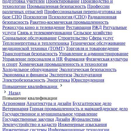
подготовка учителей
Проектирование
Производство и
технологии
Промышленная безопасность
Профессии
различных отраслей
Профессиональная переподготовка на
базе СПО
Психология
Психология (СПО)
Радиационная
безопасность
Ракетно-космическая промышленность
Режиссура кино и телевидение
Реставрация
РЖД
Ритуальные
услуги
Связь и телекоммуникации
Сельское хозяйство
Социальное обслуживание
Строительство
Сфера услуг
Теплоэнергетика и теплотехника
Техническое обслуживание
медицинской техники (ТОМТ)
Торговля и товароведение
Транспортная безопасность
Управление и администрирование
Управление персоналом и HR
Фармация
Физическая культура
и спорт
Химическая промышленность и технология
Холодильное оборудование
Экологическая безопасность
Экономика и финансы
Экспертиза
Эксплуатация
Электробезопасность
Энергетика
Юриспруденция
Повышение квалификации
Назад
Повышение квалификации
Агрономия
Архитектура и дизайн
Бухгалтерское дело
Ветеринария
Горная промышленность и маркшейдерское дело
Государственное и муниципальное управление
Государственные закупки
Дизайн
Журналистика
Землеустройство и кадастр
Инженерные изыскания
Инженерные системы
Информационные технологии