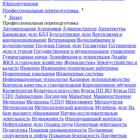
Юриспруденция
Профессиональная переподготовка
Назад
Профессиональная переподготовка
Автоматизация
Агрономия
Администратор
Архитектура
Банковское дело
БДД
Бухгалтерское дело
Вентиляция и
кондиционирование
Ветеринария
Водоснабжение и
водоотведение
Геодезия
Горное дело
Госзакупки
Гостиничное
дело и туризм
Государственное и муниципальное управление
Гуманитарные науки
Дезинфекция и дезинсекция
Дизайн
ЖКХ и городское хозяйство
Журналистика
Землеустройство и
кадастр
Инженер
Инженерно-технические работники
Инженерные изыскания
Инженерные системы
Информационные технологии
Кадровое делопроизводство
Контроль качества и стандартизация
Корпоративное обучение
Косметология
Культура и искусство
Курсы ПП ВО
Курсы ПП
СПО
Лаборатории
Логопедия
Маркетинг
Машиностроение
Медицина
Медицина (СПО)
Менеджмент
Металлургия
Метеорология
Метрологический контроль
Музейное дело
На
базе высшего образования
Научно-исследовательская
деятельность
Недвижимость
Неразрушающий контроль
Нефтегазовое дело
Охрана труда
Оценочная деятельность
Педагогика
Пищевая промышленность
Подъемные
сооружения и лифты
Пожарная безопасность
Предметная