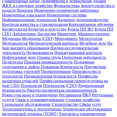
Гуманитарные науки
Дезинфекция и дезинсекция
Дизайн
ЖКХ и городское хозяйство
Журналистика
Землеустройство и
кадастр
Инженер
Инженерно-технические работники
Инженерные изыскания
Инженерные системы
Информационные технологии
Кадровое делопроизводство
Контроль качества и стандартизация
Корпоративное обучение
Косметология
Культура и искусство
Курсы ПП ВО
Курсы ПП
СПО
Лаборатории
Логопедия
Маркетинг
Машиностроение
Медицина
Медицина (СПО)
Менеджмент
Металлургия
Метеорология
Метрологический контроль
Музейное дело
На
базе высшего образования
Научно-исследовательская
деятельность
Недвижимость
Неразрушающий контроль
Нефтегазовое дело
Охрана труда
Оценочная деятельность
Педагогика
Пищевая промышленность
Подъемные
сооружения и лифты
Пожарная безопасность
Предметная
подготовка учителей
Проектирование
Производство и
технологии
Промышленная безопасность
Профессии
различных отраслей
Профессиональная переподготовка на
базе СПО
Психология
Психология (СПО)
Радиационная
безопасность
Ракетно-космическая промышленность
Режиссура кино и телевидение
Реставрация
РЖД
Ритуальные
услуги
Связь и телекоммуникации
Сельское хозяйство
Социальное обслуживание
Строительство
Сфера услуг
Теплоэнергетика и теплотехника
Техническое обслуживание
медицинской техники (ТОМТ)
Торговля и товароведение