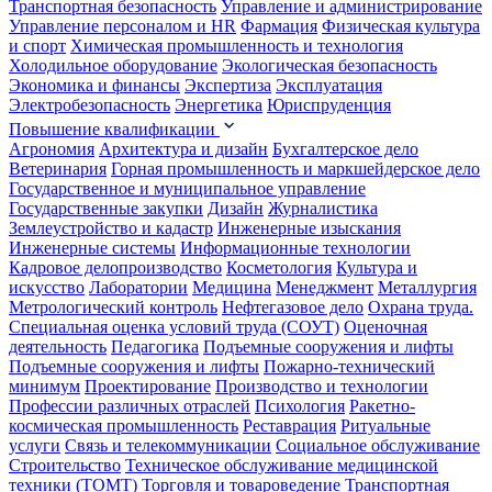
Транспортная безопасность
Управление и администрирование
Управление персоналом и HR
Фармация
Физическая культура
и спорт
Химическая промышленность и технология
Холодильное оборудование
Экологическая безопасность
Экономика и финансы
Экспертиза
Эксплуатация
Электробезопасность
Энергетика
Юриспруденция
Повышение квалификации
Агрономия
Архитектура и дизайн
Бухгалтерское дело
Ветеринария
Горная промышленность и маркшейдерское дело
Государственное и муниципальное управление
Государственные закупки
Дизайн
Журналистика
Землеустройство и кадастр
Инженерные изыскания
Инженерные системы
Информационные технологии
Кадровое делопроизводство
Косметология
Культура и
искусство
Лаборатории
Медицина
Менеджмент
Металлургия
Метрологический контроль
Нефтегазовое дело
Охрана труда.
Специальная оценка условий труда (СОУТ)
Оценочная
деятельность
Педагогика
Подъемные сооружения и лифты
Подъемные сооружения и лифты
Пожарно-технический
минимум
Проектирование
Производство и технологии
Профессии различных отраслей
Психология
Ракетно-
космическая промышленность
Реставрация
Ритуальные
услуги
Связь и телекоммуникации
Социальное обслуживание
Строительство
Техническое обслуживание медицинской
техники (ТОМТ)
Торговля и товароведение
Транспортная