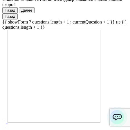
скоро!
Назад
Далее
Назад
{{ showForm ? questions.length + 1 : currentQuestion + 1 }} из {{
questions.length + 1 }}
ChatApp