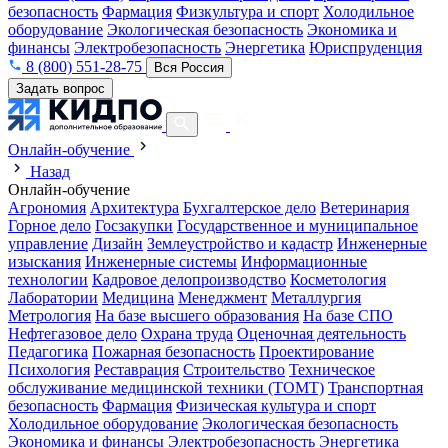
безопасность
Фармация
Физкультура и спорт
Холодильное
оборудование
Экологическая безопасность
Экономика и
финансы
Электробезопасность
Энергетика
Юриспруденция
8 (800) 551-28-75
Вся Россия
Задать вопрос
Онлайн-обучение
Назад
Онлайн-обучение
Агрономия
Архитектура
Бухгалтерское дело
Ветеринария
Горное дело
Госзакупки
Государственное и муниципальное
управление
Дизайн
Землеустройство и кадастр
Инженерные
изыскания
Инженерные системы
Информационные
технологии
Кадровое делопроизводство
Косметология
Лаборатории
Медицина
Менеджмент
Металлургия
Метрология
На базе высшего образования
На базе СПО
Нефтегазовое дело
Охрана труда
Оценочная деятельность
Педагогика
Пожарная безопасность
Проектирование
Психология
Реставрация
Строительство
Техническое
обслуживание медицинской техники (ТОМТ)
Транспортная
безопасность
Фармация
Физическая культура и спорт
Холодильное оборудование
Экологическая безопасность
Экономика и финансы
Электробезопасность
Энергетика