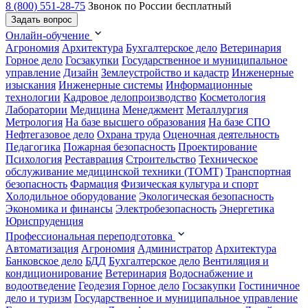
8 (800) 551-28-75
Звонок по России бесплатный
Задать вопрос
Онлайн-обучение
Агрономия
Архитектура
Бухгалтерское дело
Ветеринария
Горное дело
Госзакупки
Государственное и муниципальное
управление
Дизайн
Землеустройство и кадастр
Инженерные
изыскания
Инженерные системы
Информационные
технологии
Кадровое делопроизводство
Косметология
Лаборатории
Медицина
Менеджмент
Металлургия
Метрология
На базе высшего образования
На базе СПО
Нефтегазовое дело
Охрана труда
Оценочная деятельность
Педагогика
Пожарная безопасность
Проектирование
Психология
Реставрация
Строительство
Техническое
обслуживание медицинской техники (ТОМТ)
Транспортная
безопасность
Фармация
Физическая культура и спорт
Холодильное оборудование
Экологическая безопасность
Экономика и финансы
Электробезопасность
Энергетика
Юриспруденция
Профессиональная переподготовка
Автоматизация
Агрономия
Администратор
Архитектура
Банковское дело
БДД
Бухгалтерское дело
Вентиляция и
кондиционирование
Ветеринария
Водоснабжение и
водоотведение
Геодезия
Горное дело
Госзакупки
Гостиничное
дело и туризм
Государственное и муниципальное управление