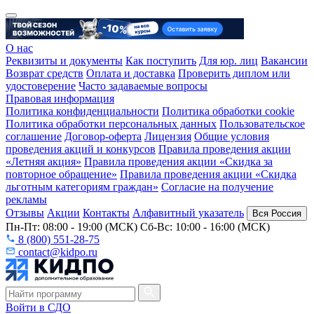
О нас
Реквизиты и документы
Как поступить
Для юр. лиц
Вакансии
Возврат средств
Оплата и доставка
Проверить диплом или
удостоверение
Часто задаваемые вопросы
Правовая информация
Политика конфиденциальности
Политика обработки cookie
Политика обработки персональных данных
Пользовательское
соглашение
Договор-оферта
Лицензия
Общие условия
проведения акций и конкурсов
Правила проведения акции
«Летняя акция»
Правила проведения акции «Скидка за
повторное обращение»
Правила проведения акции «Скидка
льготным категориям граждан»
Согласие на получение
рекламы
Отзывы
Акции
Контакты
Алфавитный указатель
Вся Россия
Пн-Пт: 08:00 - 19:00 (МСК) Сб-Вс: 10:00 - 16:00 (МСК)
8 (800) 551-28-75
contact@kidpo.ru
Войти в СДО