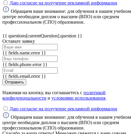
Даю согласие на получение рекламной информации
Обращаем ваше внимание: для обучения в нашем учебном
ChatApp
центре необходим диплом о высшем (ВПО) или среднем
online
профессиональном (СПО) образовании.
{{ questions[currentQuestion].question }}
Мессенджеры
Оставьте заявку
Свяжитесь с нами через любой удобный
мессенджер!
{{ fields.name.error }}
{{ fields.phone.error }}
WhatsApp
Telegram
{{ fields.email.error }}
Отправить
Max
Нажимая на кнопку, вы соглашаетесь с
политикой
конфиденциальности
и
условиями использования
.
Даю согласие на получение рекламной информации
Обращаем ваше внимание: для обучения в нашем учебном
центре необходим диплом о высшем (ВПО) или среднем
профессиональном (СПО) образовании.
Спасибо за ваши ответы! Менеджер свяжется с вами совсем