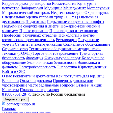
Кадровое делопроизводство
Косметология
Культура и
искусство
Лаборатории
Медицина
Менеджмент
Металлургия
Метрологический контроль
Нефтегазовое дело
Охрана труда.
Специальная оценка условий труда (СОУТ)
Оценочная
деятельность
Педагогика
Подъемные сооружения и лифты
Подъемные сооружения и лифты
Пожарно-технический
минимум
Проектирование
Производство и технологии
Профессии различных отраслей
Психология
Ракетно-
космическая промышленность
Реставрация
Ритуальные
услуги
Связь и телекоммуникации
Социальное обслуживание
Строительство
Техническое обслуживание медицинской
техники (ТОМТ)
Торговля и товароведение
Транспортная
безопасность
Фармация
Физкультура и спорт
Холодильное
оборудование
Экологическая безопасность
Экономика и
финансы
Электробезопасность
Энергетика
Юриспруденция
Войти в СДО
О нас
Реквизиты и документы
Как поступить
Для юр. лиц
Вакансии
Оплата и доставка
Проверить диплом или
удостоверение
Часто задаваемые вопросы
Отзывы
Акции
Контакты
Правовая информация
8 (800) 551-28-75
Звонок по России бесплатный
Задать вопрос
contact@kidpo.ru
Главная