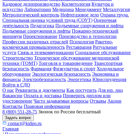
Кадровое делопроизводство
Косметология
Культура и
искусство
Лаборатории
Медицина
Менеджмент
Металлургия
Метрологический контроль
Нефтегазовое дело
Охрана труда.
Специальная оценка условий труда (СОУТ)
Оценочная
деятельность
Педагогика
Подъемные сооружения и лифты
Подъемные сооружения и лифты
Пожарно-технический
минимум
Проектирование
Производство и технологии
Профессии различных отраслей
Психология
Ракетно-
космическая промышленность
Реставрация
Ритуальные
услуги
Связь и телекоммуникации
Социальное обслуживание
Строительство
Техническое обслуживание медицинской
техники (ТОМТ)
Торговля и товароведение
Транспортная
безопасность
Фармация
Физкультура и спорт
Холодильное
оборудование
Экологическая безопасность
Экономика и
финансы
Электробезопасность
Энергетика
Юриспруденция
Войти в СДО
О нас
Реквизиты и документы
Как поступить
Для юр. лиц
Вакансии
Оплата и доставка
Проверить диплом или
удостоверение
Часто задаваемые вопросы
Отзывы
Акции
Контакты
Правовая информация
8 (800) 551-28-75
Звонок по России бесплатный
Задать вопрос
contact@kidpo.ru
Главная