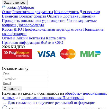
Задать вопрос
contact@kidpo.ru
О нас
Реквизиты и документы
Как поступить
Для юр. лиц
Вакансии
Возврат средств
Оплата и доставка
Лицензия
Проверить диплом или удостоверение
Часто задаваемые
вопросы
Договор-оферта
Курсы ДПО
Профессиональная переподготовка
Повышение
квалификации
Отзывы
Акции
Контакты
Карта сайта
Правовая информация
Войти в СДО
2026 КИДПО
Оставьте заявку
Отправить
Нажимая на кнопку, я соглашаюсь на
обработку персональных
данных
и с
правилами пользования Платформой
Даю согласие на получение рекламной информации