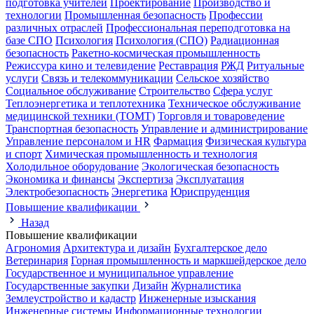
подготовка учителей
Проектирование
Производство и
технологии
Промышленная безопасность
Профессии
различных отраслей
Профессиональная переподготовка на
базе СПО
Психология
Психология (СПО)
Радиационная
безопасность
Ракетно-космическая промышленность
Режиссура кино и телевидение
Реставрация
РЖД
Ритуальные
услуги
Связь и телекоммуникации
Сельское хозяйство
Социальное обслуживание
Строительство
Сфера услуг
Теплоэнергетика и теплотехника
Техническое обслуживание
медицинской техники (ТОМТ)
Торговля и товароведение
Транспортная безопасность
Управление и администрирование
Управление персоналом и HR
Фармация
Физическая культура
и спорт
Химическая промышленность и технология
Холодильное оборудование
Экологическая безопасность
Экономика и финансы
Экспертиза
Эксплуатация
Электробезопасность
Энергетика
Юриспруденция
Повышение квалификации
Назад
Повышение квалификации
Агрономия
Архитектура и дизайн
Бухгалтерское дело
Ветеринария
Горная промышленность и маркшейдерское дело
Государственное и муниципальное управление
Государственные закупки
Дизайн
Журналистика
Землеустройство и кадастр
Инженерные изыскания
Инженерные системы
Информационные технологии