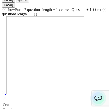
Назад
{{ showForm ? questions.length + 1 : currentQuestion + 1 }} из {{
questions.length + 1 }}
ChatApp