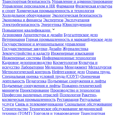
Транспортная безопасность
Управление и администрирование
Управление персоналом и HR
Фармация
Физическая культура
и спорт
Химическая промышленность и технология
Холодильное оборудование
Экологическая безопасность
Экономика и финансы
Экспертиза
Эксплуатация
Электробезопасность
Энергетика
Юриспруденция
Повышение квалификации
Агрономия
Архитектура и дизайн
Бухгалтерское дело
Ветеринария
Горная промышленность и маркшейдерское дело
Государственное и муниципальное управление
Государственные закупки
Дизайн
Журналистика
Землеустройство и кадастр
Инженерные изыскания
Инженерные системы
Информационные технологии
Кадровое делопроизводство
Косметология
Культура и
искусство
Лаборатории
Медицина
Менеджмент
Металлургия
Метрологический контроль
Нефтегазовое дело
Охрана труда.
Специальная оценка условий труда (СОУТ)
Оценочная
деятельность
Педагогика
Подъемные сооружения и лифты
Подъемные сооружения и лифты
Пожарно-технический
минимум
Проектирование
Производство и технологии
Профессии различных отраслей
Психология
Ракетно-
космическая промышленность
Реставрация
Ритуальные
услуги
Связь и телекоммуникации
Социальное обслуживание
Строительство
Техническое обслуживание медицинской
техники (ТОМТ)
Торговля и товароведение
Транспортная