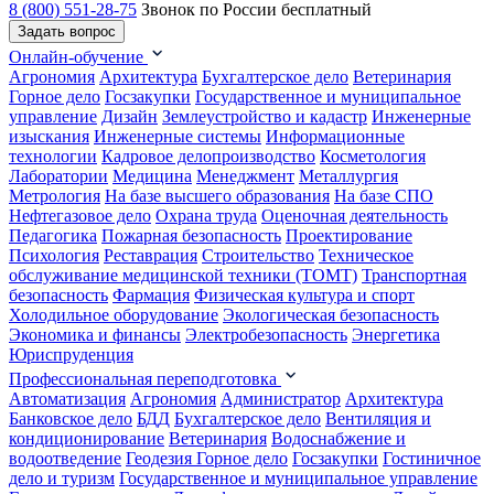
8 (800) 551-28-75
Звонок по России бесплатный
Задать вопрос
Онлайн-обучение
Агрономия
Архитектура
Бухгалтерское дело
Ветеринария
Горное дело
Госзакупки
Государственное и муниципальное
управление
Дизайн
Землеустройство и кадастр
Инженерные
изыскания
Инженерные системы
Информационные
технологии
Кадровое делопроизводство
Косметология
Лаборатории
Медицина
Менеджмент
Металлургия
Метрология
На базе высшего образования
На базе СПО
Нефтегазовое дело
Охрана труда
Оценочная деятельность
Педагогика
Пожарная безопасность
Проектирование
Психология
Реставрация
Строительство
Техническое
обслуживание медицинской техники (ТОМТ)
Транспортная
безопасность
Фармация
Физическая культура и спорт
Холодильное оборудование
Экологическая безопасность
Экономика и финансы
Электробезопасность
Энергетика
Юриспруденция
Профессиональная переподготовка
Автоматизация
Агрономия
Администратор
Архитектура
Банковское дело
БДД
Бухгалтерское дело
Вентиляция и
кондиционирование
Ветеринария
Водоснабжение и
водоотведение
Геодезия
Горное дело
Госзакупки
Гостиничное
дело и туризм
Государственное и муниципальное управление