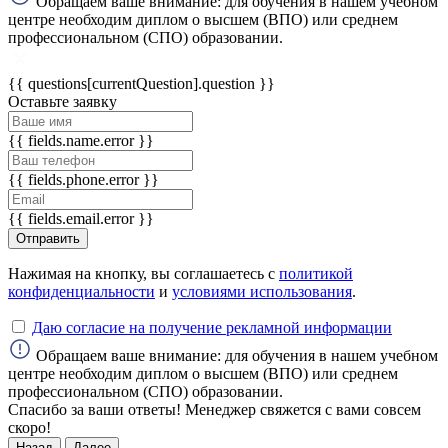
Обращаем ваше внимание: для обучения в нашем учебном
центре необходим диплом о высшем (ВПО) или среднем
профессиональном (СПО) образовании.
ChatApp
online
{{ questions[currentQuestion].question }}
Оставьте заявку
Мессенджеры
{{ fields.name.error }}
Свяжитесь с нами через любой удобный
мессенджер!
{{ fields.phone.error }}
{{ fields.email.error }}
WhatsApp
Telegram
Отправить
Нажимая на кнопку, вы соглашаетесь с
политикой
Max
конфиденциальности
и
условиями использования
.
Даю согласие на получение рекламной информации
Обращаем ваше внимание: для обучения в нашем учебном
центре необходим диплом о высшем (ВПО) или среднем
профессиональном (СПО) образовании.
Спасибо за ваши ответы! Менеджер свяжется с вами совсем
скоро!
Назад
Далее