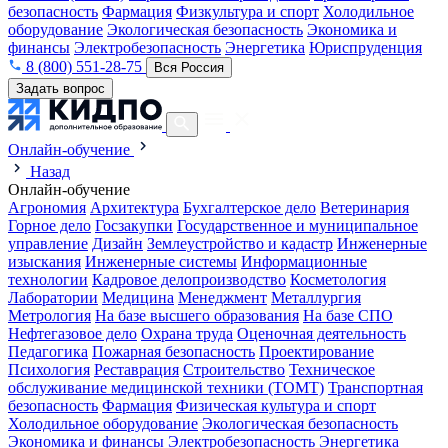
безопасность
Фармация
Физкультура и спорт
Холодильное
оборудование
Экологическая безопасность
Экономика и
финансы
Электробезопасность
Энергетика
Юриспруденция
8 (800) 551-28-75
Вся Россия
Задать вопрос
Онлайн-обучение
Назад
Онлайн-обучение
Агрономия
Архитектура
Бухгалтерское дело
Ветеринария
Горное дело
Госзакупки
Государственное и муниципальное
управление
Дизайн
Землеустройство и кадастр
Инженерные
изыскания
Инженерные системы
Информационные
технологии
Кадровое делопроизводство
Косметология
Лаборатории
Медицина
Менеджмент
Металлургия
Метрология
На базе высшего образования
На базе СПО
Нефтегазовое дело
Охрана труда
Оценочная деятельность
Педагогика
Пожарная безопасность
Проектирование
Психология
Реставрация
Строительство
Техническое
обслуживание медицинской техники (ТОМТ)
Транспортная
безопасность
Фармация
Физическая культура и спорт
Холодильное оборудование
Экологическая безопасность
Экономика и финансы
Электробезопасность
Энергетика