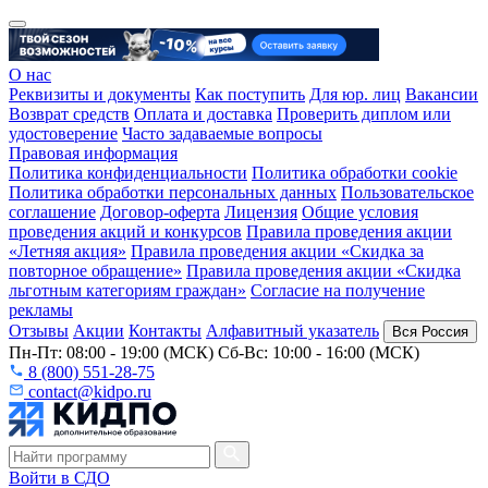
О нас
Реквизиты и документы
Как поступить
Для юр. лиц
Вакансии
Возврат средств
Оплата и доставка
Проверить диплом или
удостоверение
Часто задаваемые вопросы
Правовая информация
Политика конфиденциальности
Политика обработки cookie
Политика обработки персональных данных
Пользовательское
соглашение
Договор-оферта
Лицензия
Общие условия
проведения акций и конкурсов
Правила проведения акции
«Летняя акция»
Правила проведения акции «Скидка за
повторное обращение»
Правила проведения акции «Скидка
льготным категориям граждан»
Согласие на получение
рекламы
Отзывы
Акции
Контакты
Алфавитный указатель
Вся Россия
Пн-Пт: 08:00 - 19:00 (МСК) Сб-Вс: 10:00 - 16:00 (МСК)
8 (800) 551-28-75
contact@kidpo.ru
Войти в СДО