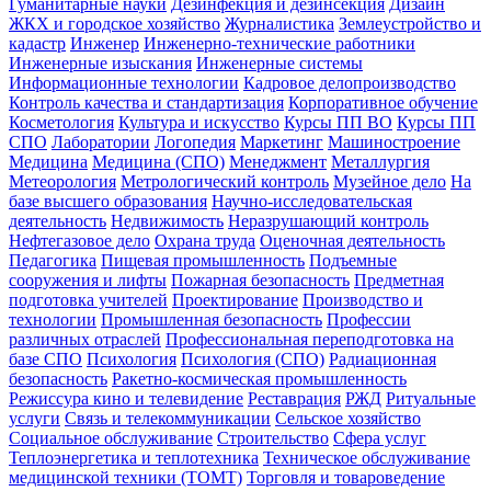
Гуманитарные науки
Дезинфекция и дезинсекция
Дизайн
ЖКХ и городское хозяйство
Журналистика
Землеустройство и
кадастр
Инженер
Инженерно-технические работники
Инженерные изыскания
Инженерные системы
Информационные технологии
Кадровое делопроизводство
Контроль качества и стандартизация
Корпоративное обучение
Косметология
Культура и искусство
Курсы ПП ВО
Курсы ПП
СПО
Лаборатории
Логопедия
Маркетинг
Машиностроение
Медицина
Медицина (СПО)
Менеджмент
Металлургия
Метеорология
Метрологический контроль
Музейное дело
На
базе высшего образования
Научно-исследовательская
деятельность
Недвижимость
Неразрушающий контроль
Нефтегазовое дело
Охрана труда
Оценочная деятельность
Педагогика
Пищевая промышленность
Подъемные
сооружения и лифты
Пожарная безопасность
Предметная
подготовка учителей
Проектирование
Производство и
технологии
Промышленная безопасность
Профессии
различных отраслей
Профессиональная переподготовка на
базе СПО
Психология
Психология (СПО)
Радиационная
безопасность
Ракетно-космическая промышленность
Режиссура кино и телевидение
Реставрация
РЖД
Ритуальные
услуги
Связь и телекоммуникации
Сельское хозяйство
Социальное обслуживание
Строительство
Сфера услуг
Теплоэнергетика и теплотехника
Техническое обслуживание
медицинской техники (ТОМТ)
Торговля и товароведение