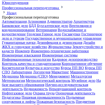
Юриспруденция
Профессиональная переподготовка
Назад
Профессиональная переподготовка
Автоматизация
Агрономия
Администратор
Архитектура
Банковское дело
БДД
Бухгалтерское дело
Вентиляция и
кондиционирование
Ветеринария
Водоснабжение и
водоотведение
Геодезия
Горное дело
Госзакупки
Гостиничное
дело и туризм
Государственное и муниципальное управление
Гуманитарные науки
Дезинфекция и дезинсекция
Дизайн
ЖКХ и городское хозяйство
Журналистика
Землеустройство и
кадастр
Инженер
Инженерно-технические работники
Инженерные изыскания
Инженерные системы
Информационные технологии
Кадровое делопроизводство
Контроль качества и стандартизация
Корпоративное обучение
Косметология
Культура и искусство
Курсы ПП ВО
Курсы ПП
СПО
Лаборатории
Логопедия
Маркетинг
Машиностроение
Медицина
Медицина (СПО)
Менеджмент
Металлургия
Метеорология
Метрологический контроль
Музейное дело
На
базе высшего образования
Научно-исследовательская
деятельность
Недвижимость
Неразрушающий контроль
Нефтегазовое дело
Охрана труда
Оценочная деятельность
Педагогика
Пищевая промышленность
Подъемные
сооружения и лифты
Пожарная безопасность
Предметная