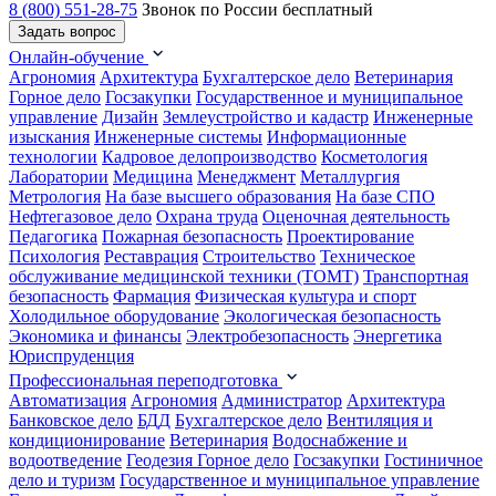
8 (800) 551-28-75
Звонок по России бесплатный
Задать вопрос
Онлайн-обучение
Агрономия
Архитектура
Бухгалтерское дело
Ветеринария
Горное дело
Госзакупки
Государственное и муниципальное
управление
Дизайн
Землеустройство и кадастр
Инженерные
изыскания
Инженерные системы
Информационные
технологии
Кадровое делопроизводство
Косметология
Лаборатории
Медицина
Менеджмент
Металлургия
Метрология
На базе высшего образования
На базе СПО
Нефтегазовое дело
Охрана труда
Оценочная деятельность
Педагогика
Пожарная безопасность
Проектирование
Психология
Реставрация
Строительство
Техническое
обслуживание медицинской техники (ТОМТ)
Транспортная
безопасность
Фармация
Физическая культура и спорт
Холодильное оборудование
Экологическая безопасность
Экономика и финансы
Электробезопасность
Энергетика
Юриспруденция
Профессиональная переподготовка
Автоматизация
Агрономия
Администратор
Архитектура
Банковское дело
БДД
Бухгалтерское дело
Вентиляция и
кондиционирование
Ветеринария
Водоснабжение и
водоотведение
Геодезия
Горное дело
Госзакупки
Гостиничное
дело и туризм
Государственное и муниципальное управление