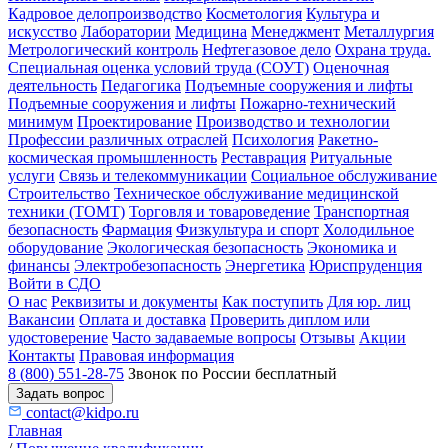
Кадровое делопроизводство
Косметология
Культура и
искусство
Лаборатории
Медицина
Менеджмент
Металлургия
Метрологический контроль
Нефтегазовое дело
Охрана труда.
Специальная оценка условий труда (СОУТ)
Оценочная
деятельность
Педагогика
Подъемные сооружения и лифты
Подъемные сооружения и лифты
Пожарно-технический
минимум
Проектирование
Производство и технологии
Профессии различных отраслей
Психология
Ракетно-
космическая промышленность
Реставрация
Ритуальные
услуги
Связь и телекоммуникации
Социальное обслуживание
Строительство
Техническое обслуживание медицинской
техники (ТОМТ)
Торговля и товароведение
Транспортная
безопасность
Фармация
Физкультура и спорт
Холодильное
оборудование
Экологическая безопасность
Экономика и
финансы
Электробезопасность
Энергетика
Юриспруденция
Войти в СДО
О нас
Реквизиты и документы
Как поступить
Для юр. лиц
Вакансии
Оплата и доставка
Проверить диплом или
удостоверение
Часто задаваемые вопросы
Отзывы
Акции
Контакты
Правовая информация
8 (800) 551-28-75
Звонок по России бесплатный
Задать вопрос
contact@kidpo.ru
Главная