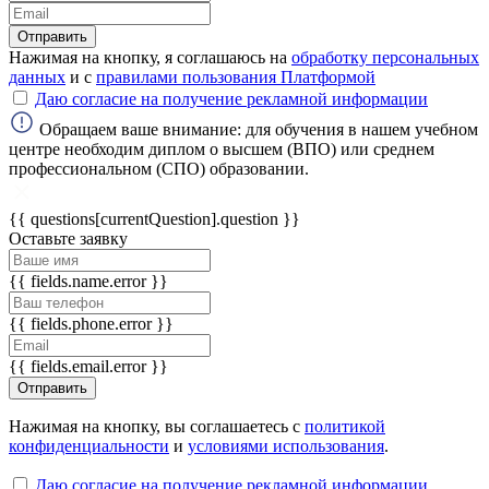
Отправить
ChatApp
Нажимая на кнопку, я соглашаюсь на
обработку персональных
online
данных
и с
правилами пользования Платформой
Даю согласие на получение рекламной информации
Обращаем ваше внимание: для обучения в нашем учебном
Мессенджеры
центре необходим диплом о высшем (ВПО) или среднем
Свяжитесь с нами через любой удобный
профессиональном (СПО) образовании.
мессенджер!
{{ questions[currentQuestion].question }}
Оставьте заявку
WhatsApp
Telegram
{{ fields.name.error }}
Max
{{ fields.phone.error }}
{{ fields.email.error }}
Отправить
Нажимая на кнопку, вы соглашаетесь с
политикой
конфиденциальности
и
условиями использования
.
Даю согласие на получение рекламной информации