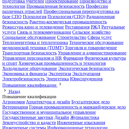
подготовка учителей
Проектирование
Производство и
технологии
Промышленная безопасность
Профессии
различных отраслей
Профессиональная переподготовка на
базе СПО
Психология
Психология (СПО)
Радиационная
безопасность
Ракетно-космическая промышленность
Режиссура кино и телевидение
Реставрация
РЖД
Ритуальные
услуги
Связь и телекоммуникации
Сельское хозяйство
Социальное обслуживание
Строительство
Сфера услуг
Теплоэнергетика и теплотехника
Техническое обслуживание
медицинской техники (ТОМТ)
Торговля и товароведение
Транспортная безопасность
Управление и администрирование
Управление персоналом и HR
Фармация
Физическая культура
и спорт
Химическая промышленность и технология
Холодильное оборудование
Экологическая безопасность
Экономика и финансы
Экспертиза
Эксплуатация
Электробезопасность
Энергетика
Юриспруденция
Повышение квалификации
Назад
Повышение квалификации
Агрономия
Архитектура и дизайн
Бухгалтерское дело
Ветеринария
Горная промышленность и маркшейдерское дело
Государственное и муниципальное управление
Государственные закупки
Дизайн
Журналистика
Землеустройство и кадастр
Инженерные изыскания
Инженерные системы
Информационные технологии