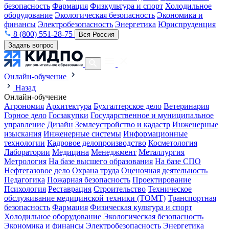
безопасность
Фармация
Физкультура и спорт
Холодильное
оборудование
Экологическая безопасность
Экономика и
финансы
Электробезопасность
Энергетика
Юриспруденция
8 (800) 551-28-75
Вся Россия
Задать вопрос
Онлайн-обучение
Назад
Онлайн-обучение
Агрономия
Архитектура
Бухгалтерское дело
Ветеринария
Горное дело
Госзакупки
Государственное и муниципальное
управление
Дизайн
Землеустройство и кадастр
Инженерные
изыскания
Инженерные системы
Информационные
технологии
Кадровое делопроизводство
Косметология
Лаборатории
Медицина
Менеджмент
Металлургия
Метрология
На базе высшего образования
На базе СПО
Нефтегазовое дело
Охрана труда
Оценочная деятельность
Педагогика
Пожарная безопасность
Проектирование
Психология
Реставрация
Строительство
Техническое
обслуживание медицинской техники (ТОМТ)
Транспортная
безопасность
Фармация
Физическая культура и спорт
Холодильное оборудование
Экологическая безопасность
Экономика и финансы
Электробезопасность
Энергетика