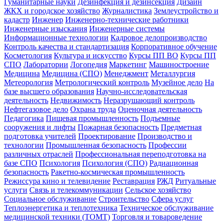
Гуманитарные науки
Дезинфекция и дезинсекция
Дизайн
ЖКХ и городское хозяйство
Журналистика
Землеустройство и
кадастр
Инженер
Инженерно-технические работники
Инженерные изыскания
Инженерные системы
Информационные технологии
Кадровое делопроизводство
Контроль качества и стандартизация
Корпоративное обучение
Косметология
Культура и искусство
Курсы ПП ВО
Курсы ПП
СПО
Лаборатории
Логопедия
Маркетинг
Машиностроение
Медицина
Медицина (СПО)
Менеджмент
Металлургия
Метеорология
Метрологический контроль
Музейное дело
На
базе высшего образования
Научно-исследовательская
деятельность
Недвижимость
Неразрушающий контроль
Нефтегазовое дело
Охрана труда
Оценочная деятельность
Педагогика
Пищевая промышленность
Подъемные
сооружения и лифты
Пожарная безопасность
Предметная
подготовка учителей
Проектирование
Производство и
технологии
Промышленная безопасность
Профессии
различных отраслей
Профессиональная переподготовка на
базе СПО
Психология
Психология (СПО)
Радиационная
безопасность
Ракетно-космическая промышленность
Режиссура кино и телевидение
Реставрация
РЖД
Ритуальные
услуги
Связь и телекоммуникации
Сельское хозяйство
Социальное обслуживание
Строительство
Сфера услуг
Теплоэнергетика и теплотехника
Техническое обслуживание
медицинской техники (ТОМТ)
Торговля и товароведение