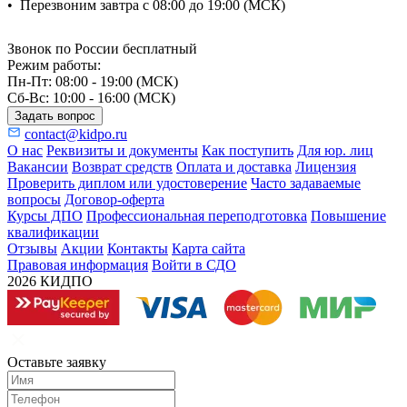
•
Перезвоним завтра с 08:00 до 19:00 (МСК)
Звонок по России бесплатный
Режим работы:
Пн-Пт: 08:00 - 19:00 (МСК)
Сб-Вс: 10:00 - 16:00 (МСК)
Задать вопрос
contact@kidpo.ru
О нас
Реквизиты и документы
Как поступить
Для юр. лиц
Вакансии
Возврат средств
Оплата и доставка
Лицензия
Проверить диплом или удостоверение
Часто задаваемые
вопросы
Договор-оферта
Курсы ДПО
Профессиональная переподготовка
Повышение
квалификации
Отзывы
Акции
Контакты
Карта сайта
Правовая информация
Войти в СДО
2026 КИДПО
Оставьте заявку