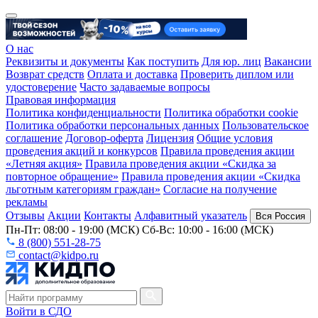
О нас
Реквизиты и документы
Как поступить
Для юр. лиц
Вакансии
Возврат средств
Оплата и доставка
Проверить диплом или
удостоверение
Часто задаваемые вопросы
Правовая информация
Политика конфиденциальности
Политика обработки cookie
Политика обработки персональных данных
Пользовательское
соглашение
Договор-оферта
Лицензия
Общие условия
проведения акций и конкурсов
Правила проведения акции
«Летняя акция»
Правила проведения акции «Скидка за
повторное обращение»
Правила проведения акции «Скидка
льготным категориям граждан»
Согласие на получение
рекламы
Отзывы
Акции
Контакты
Алфавитный указатель
Вся Россия
Пн-Пт: 08:00 - 19:00 (МСК) Сб-Вс: 10:00 - 16:00 (МСК)
8 (800) 551-28-75
contact@kidpo.ru
Войти в СДО