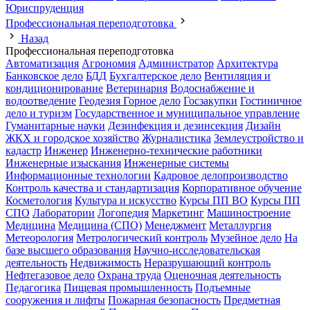
Юриспруденция
Профессиональная переподготовка
Назад
Профессиональная переподготовка
Автоматизация
Агрономия
Администратор
Архитектура
Банковское дело
БДД
Бухгалтерское дело
Вентиляция и
кондиционирование
Ветеринария
Водоснабжение и
водоотведение
Геодезия
Горное дело
Госзакупки
Гостиничное
дело и туризм
Государственное и муниципальное управление
Гуманитарные науки
Дезинфекция и дезинсекция
Дизайн
ЖКХ и городское хозяйство
Журналистика
Землеустройство и
кадастр
Инженер
Инженерно-технические работники
Инженерные изыскания
Инженерные системы
Информационные технологии
Кадровое делопроизводство
Контроль качества и стандартизация
Корпоративное обучение
Косметология
Культура и искусство
Курсы ПП ВО
Курсы ПП
СПО
Лаборатории
Логопедия
Маркетинг
Машиностроение
Медицина
Медицина (СПО)
Менеджмент
Металлургия
Метеорология
Метрологический контроль
Музейное дело
На
базе высшего образования
Научно-исследовательская
деятельность
Недвижимость
Неразрушающий контроль
Нефтегазовое дело
Охрана труда
Оценочная деятельность
Педагогика
Пищевая промышленность
Подъемные
сооружения и лифты
Пожарная безопасность
Предметная