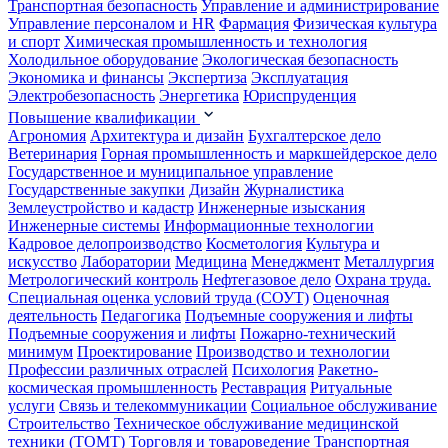
Транспортная безопасность
Управление и администрирование
Управление персоналом и HR
Фармация
Физическая культура
и спорт
Химическая промышленность и технология
Холодильное оборудование
Экологическая безопасность
Экономика и финансы
Экспертиза
Эксплуатация
Электробезопасность
Энергетика
Юриспруденция
Повышение квалификации
Агрономия
Архитектура и дизайн
Бухгалтерское дело
Ветеринария
Горная промышленность и маркшейдерское дело
Государственное и муниципальное управление
Государственные закупки
Дизайн
Журналистика
Землеустройство и кадастр
Инженерные изыскания
Инженерные системы
Информационные технологии
Кадровое делопроизводство
Косметология
Культура и
искусство
Лаборатории
Медицина
Менеджмент
Металлургия
Метрологический контроль
Нефтегазовое дело
Охрана труда.
Специальная оценка условий труда (СОУТ)
Оценочная
деятельность
Педагогика
Подъемные сооружения и лифты
Подъемные сооружения и лифты
Пожарно-технический
минимум
Проектирование
Производство и технологии
Профессии различных отраслей
Психология
Ракетно-
космическая промышленность
Реставрация
Ритуальные
услуги
Связь и телекоммуникации
Социальное обслуживание
Строительство
Техническое обслуживание медицинской
техники (ТОМТ)
Торговля и товароведение
Транспортная