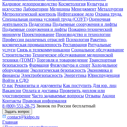
Кадровое делопроизводство
Косметология
Культура и
искусство
Лаборатории
Медицина
Менеджмент
Металлургия
Метрологический контроль
Нефтегазовое дело
Охрана труда.
Специальная оценка условий труда (СОУТ)
Оценочная
деятельность
Педагогика
Подъемные сооружения и лифты
Подъемные сооружения и лифты
Пожарно-технический
минимум
Проектирование
Производство и технологии
Профессии различных отраслей
Психология
Ракетно-
космическая промышленность
Реставрация
Ритуальные
услуги
Связь и телекоммуникации
Социальное обслуживание
Строительство
Техническое обслуживание медицинской
техники (ТОМТ)
Торговля и товароведение
Транспортная
безопасность
Фармация
Физкультура и спорт
Холодильное
оборудование
Экологическая безопасность
Экономика и
финансы
Электробезопасность
Энергетика
Юриспруденция
Войти в СДО
О нас
Реквизиты и документы
Как поступить
Для юр. лиц
Вакансии
Оплата и доставка
Проверить диплом или
удостоверение
Часто задаваемые вопросы
Отзывы
Акции
Контакты
Правовая информация
8 (800) 551-28-75
Звонок по России бесплатный
Задать вопрос
contact@kidpo.ru
Главная