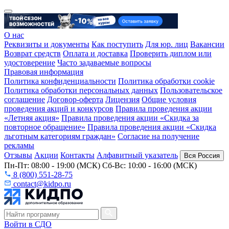
О нас
Реквизиты и документы
Как поступить
Для юр. лиц
Вакансии
Возврат средств
Оплата и доставка
Проверить диплом или
удостоверение
Часто задаваемые вопросы
Правовая информация
Политика конфиденциальности
Политика обработки cookie
Политика обработки персональных данных
Пользовательское
соглашение
Договор-оферта
Лицензия
Общие условия
проведения акций и конкурсов
Правила проведения акции
«Летняя акция»
Правила проведения акции «Скидка за
повторное обращение»
Правила проведения акции «Скидка
льготным категориям граждан»
Согласие на получение
рекламы
Отзывы
Акции
Контакты
Алфавитный указатель
Вся Россия
Пн-Пт: 08:00 - 19:00 (МСК) Сб-Вс: 10:00 - 16:00 (МСК)
8 (800) 551-28-75
contact@kidpo.ru
Войти в СДО