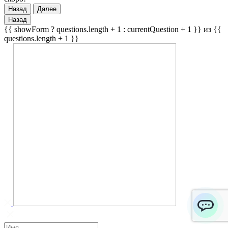
Назад
Далее
Назад
{{ showForm ? questions.length + 1 : currentQuestion + 1 }} из {{
questions.length + 1 }}
ChatApp