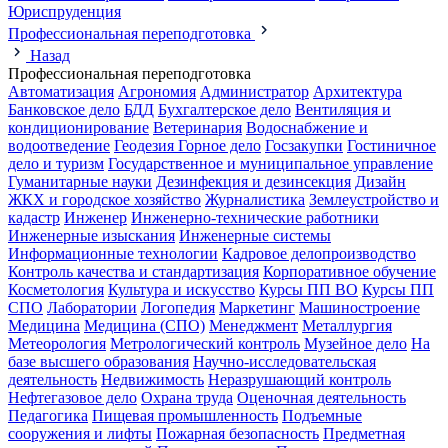
Юриспруденция
Профессиональная переподготовка
Назад
Профессиональная переподготовка
Автоматизация
Агрономия
Администратор
Архитектура
Банковское дело
БДД
Бухгалтерское дело
Вентиляция и
кондиционирование
Ветеринария
Водоснабжение и
водоотведение
Геодезия
Горное дело
Госзакупки
Гостиничное
дело и туризм
Государственное и муниципальное управление
Гуманитарные науки
Дезинфекция и дезинсекция
Дизайн
ЖКХ и городское хозяйство
Журналистика
Землеустройство и
кадастр
Инженер
Инженерно-технические работники
Инженерные изыскания
Инженерные системы
Информационные технологии
Кадровое делопроизводство
Контроль качества и стандартизация
Корпоративное обучение
Косметология
Культура и искусство
Курсы ПП ВО
Курсы ПП
СПО
Лаборатории
Логопедия
Маркетинг
Машиностроение
Медицина
Медицина (СПО)
Менеджмент
Металлургия
Метеорология
Метрологический контроль
Музейное дело
На
базе высшего образования
Научно-исследовательская
деятельность
Недвижимость
Неразрушающий контроль
Нефтегазовое дело
Охрана труда
Оценочная деятельность
Педагогика
Пищевая промышленность
Подъемные
сооружения и лифты
Пожарная безопасность
Предметная