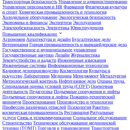
Транспортная безопасность
Управление и администрирование
Управление персоналом и HR
Фармация
Физическая культура
и спорт
Химическая промышленность и технология
Холодильное оборудование
Экологическая безопасность
Экономика и финансы
Экспертиза
Эксплуатация
Электробезопасность
Энергетика
Юриспруденция
Повышение квалификации
Агрономия
Архитектура и дизайн
Бухгалтерское дело
Ветеринария
Горная промышленность и маркшейдерское дело
Государственное и муниципальное управление
Государственные закупки
Дизайн
Журналистика
Землеустройство и кадастр
Инженерные изыскания
Инженерные системы
Информационные технологии
Кадровое делопроизводство
Косметология
Культура и
искусство
Лаборатории
Медицина
Менеджмент
Металлургия
Метрологический контроль
Нефтегазовое дело
Охрана труда.
Специальная оценка условий труда (СОУТ)
Оценочная
деятельность
Педагогика
Подъемные сооружения и лифты
Подъемные сооружения и лифты
Пожарно-технический
минимум
Проектирование
Производство и технологии
Профессии различных отраслей
Психология
Ракетно-
космическая промышленность
Реставрация
Ритуальные
услуги
Связь и телекоммуникации
Социальное обслуживание
Строительство
Техническое обслуживание медицинской
техники (ТОМТ)
Торговля и товароведение
Транспортная