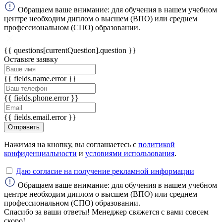
Обращаем ваше внимание: для обучения в нашем учебном
центре необходим диплом о высшем (ВПО) или среднем
ChatApp
профессиональном (СПО) образовании.
online
{{ questions[currentQuestion].question }}
Оставьте заявку
Мессенджеры
Свяжитесь с нами через любой удобный
{{ fields.name.error }}
мессенджер!
{{ fields.phone.error }}
WhatsApp
Telegram
{{ fields.email.error }}
Отправить
Max
Нажимая на кнопку, вы соглашаетесь с
политикой
конфиденциальности
и
условиями использования
.
Даю согласие на получение рекламной информации
Обращаем ваше внимание: для обучения в нашем учебном
центре необходим диплом о высшем (ВПО) или среднем
профессиональном (СПО) образовании.
Спасибо за ваши ответы! Менеджер свяжется с вами совсем
скоро!