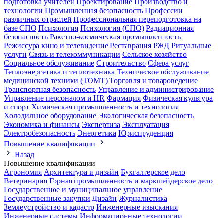
подготовка учителей
Проектирование
Производство и
технологии
Промышленная безопасность
Профессии
различных отраслей
Профессиональная переподготовка на
базе СПО
Психология
Психология (СПО)
Радиационная
безопасность
Ракетно-космическая промышленность
Режиссура кино и телевидение
Реставрация
РЖД
Ритуальные
услуги
Связь и телекоммуникации
Сельское хозяйство
Социальное обслуживание
Строительство
Сфера услуг
Теплоэнергетика и теплотехника
Техническое обслуживание
медицинской техники (ТОМТ)
Торговля и товароведение
Транспортная безопасность
Управление и администрирование
Управление персоналом и HR
Фармация
Физическая культура
и спорт
Химическая промышленность и технология
Холодильное оборудование
Экологическая безопасность
Экономика и финансы
Экспертиза
Эксплуатация
Электробезопасность
Энергетика
Юриспруденция
Повышение квалификации
Назад
Повышение квалификации
Агрономия
Архитектура и дизайн
Бухгалтерское дело
Ветеринария
Горная промышленность и маркшейдерское дело
Государственное и муниципальное управление
Государственные закупки
Дизайн
Журналистика
Землеустройство и кадастр
Инженерные изыскания
Инженерные системы
Информационные технологии