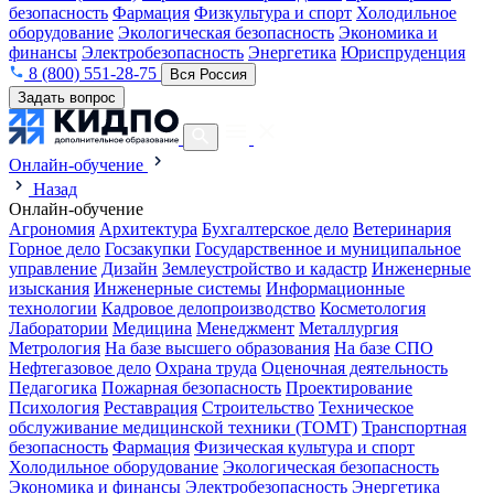
безопасность
Фармация
Физкультура и спорт
Холодильное
оборудование
Экологическая безопасность
Экономика и
финансы
Электробезопасность
Энергетика
Юриспруденция
8 (800) 551-28-75
Вся Россия
Задать вопрос
Онлайн-обучение
Назад
Онлайн-обучение
Агрономия
Архитектура
Бухгалтерское дело
Ветеринария
Горное дело
Госзакупки
Государственное и муниципальное
управление
Дизайн
Землеустройство и кадастр
Инженерные
изыскания
Инженерные системы
Информационные
технологии
Кадровое делопроизводство
Косметология
Лаборатории
Медицина
Менеджмент
Металлургия
Метрология
На базе высшего образования
На базе СПО
Нефтегазовое дело
Охрана труда
Оценочная деятельность
Педагогика
Пожарная безопасность
Проектирование
Психология
Реставрация
Строительство
Техническое
обслуживание медицинской техники (ТОМТ)
Транспортная
безопасность
Фармация
Физическая культура и спорт
Холодильное оборудование
Экологическая безопасность
Экономика и финансы
Электробезопасность
Энергетика