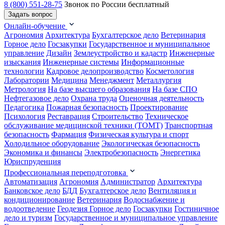
8 (800) 551-28-75
Звонок по России бесплатный
Задать вопрос
Онлайн-обучение
Агрономия
Архитектура
Бухгалтерское дело
Ветеринария
Горное дело
Госзакупки
Государственное и муниципальное
управление
Дизайн
Землеустройство и кадастр
Инженерные
изыскания
Инженерные системы
Информационные
технологии
Кадровое делопроизводство
Косметология
Лаборатории
Медицина
Менеджмент
Металлургия
Метрология
На базе высшего образования
На базе СПО
Нефтегазовое дело
Охрана труда
Оценочная деятельность
Педагогика
Пожарная безопасность
Проектирование
Психология
Реставрация
Строительство
Техническое
обслуживание медицинской техники (ТОМТ)
Транспортная
безопасность
Фармация
Физическая культура и спорт
Холодильное оборудование
Экологическая безопасность
Экономика и финансы
Электробезопасность
Энергетика
Юриспруденция
Профессиональная переподготовка
Автоматизация
Агрономия
Администратор
Архитектура
Банковское дело
БДД
Бухгалтерское дело
Вентиляция и
кондиционирование
Ветеринария
Водоснабжение и
водоотведение
Геодезия
Горное дело
Госзакупки
Гостиничное
дело и туризм
Государственное и муниципальное управление