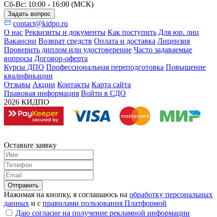
Сб-Вс: 10:00 - 16:00 (МСК)
Задать вопрос
contact@kidpo.ru
О нас
Реквизиты и документы
Как поступить
Для юр. лиц
Вакансии
Возврат средств
Оплата и доставка
Лицензия
Проверить диплом или удостоверение
Часто задаваемые
вопросы
Договор-оферта
Курсы ДПО
Профессиональная переподготовка
Повышение
квалификации
Отзывы
Акции
Контакты
Карта сайта
Правовая информация
Войти в СДО
2026 КИДПО
Оставьте заявку
Отправить
Нажимая на кнопку, я соглашаюсь на
обработку персональных
данных
и с
правилами пользования Платформой
Даю согласие на получение рекламной информации