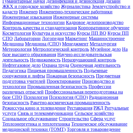
Гуманитарные науки
Дезинфекция и дезинсекция
Дизайн
ЖКХ и городское хозяйство
Журналистика
Землеустройство и
кадастр
Инженер
Инженерно-технические работники
Инженерные изыскания
Инженерные системы
Информационные технологии
Кадровое делопроизводство
Контроль качества и стандартизация
Корпоративное обучение
Косметология
Культура и искусство
Курсы ПП ВО
Курсы ПП
СПО
Лаборатории
Логопедия
Маркетинг
Машиностроение
Медицина
Медицина (СПО)
Менеджмент
Металлургия
Метеорология
Метрологический контроль
Музейное дело
На
базе высшего образования
Научно-исследовательская
деятельность
Недвижимость
Неразрушающий контроль
Нефтегазовое дело
Охрана труда
Оценочная деятельность
Педагогика
Пищевая промышленность
Подъемные
сооружения и лифты
Пожарная безопасность
Предметная
подготовка учителей
Проектирование
Производство и
технологии
Промышленная безопасность
Профессии
различных отраслей
Профессиональная переподготовка на
базе СПО
Психология
Психология (СПО)
Радиационная
безопасность
Ракетно-космическая промышленность
Режиссура кино и телевидение
Реставрация
РЖД
Ритуальные
услуги
Связь и телекоммуникации
Сельское хозяйство
Социальное обслуживание
Строительство
Сфера услуг
Теплоэнергетика и теплотехника
Техническое обслуживание
медицинской техники (ТОМТ)
Торговля и товароведение