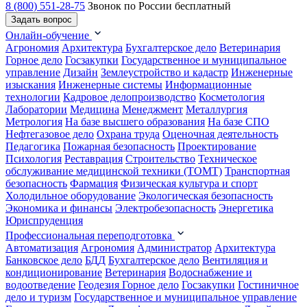
8 (800) 551-28-75
Звонок по России бесплатный
Задать вопрос
Онлайн-обучение
Агрономия
Архитектура
Бухгалтерское дело
Ветеринария
Горное дело
Госзакупки
Государственное и муниципальное
управление
Дизайн
Землеустройство и кадастр
Инженерные
изыскания
Инженерные системы
Информационные
технологии
Кадровое делопроизводство
Косметология
Лаборатории
Медицина
Менеджмент
Металлургия
Метрология
На базе высшего образования
На базе СПО
Нефтегазовое дело
Охрана труда
Оценочная деятельность
Педагогика
Пожарная безопасность
Проектирование
Психология
Реставрация
Строительство
Техническое
обслуживание медицинской техники (ТОМТ)
Транспортная
безопасность
Фармация
Физическая культура и спорт
Холодильное оборудование
Экологическая безопасность
Экономика и финансы
Электробезопасность
Энергетика
Юриспруденция
Профессиональная переподготовка
Автоматизация
Агрономия
Администратор
Архитектура
Банковское дело
БДД
Бухгалтерское дело
Вентиляция и
кондиционирование
Ветеринария
Водоснабжение и
водоотведение
Геодезия
Горное дело
Госзакупки
Гостиничное
дело и туризм
Государственное и муниципальное управление