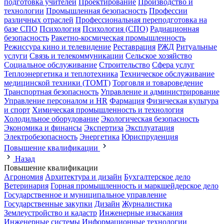
подготовка учителей
Проектирование
Производство и
технологии
Промышленная безопасность
Профессии
различных отраслей
Профессиональная переподготовка на
базе СПО
Психология
Психология (СПО)
Радиационная
безопасность
Ракетно-космическая промышленность
Режиссура кино и телевидение
Реставрация
РЖД
Ритуальные
услуги
Связь и телекоммуникации
Сельское хозяйство
Социальное обслуживание
Строительство
Сфера услуг
Теплоэнергетика и теплотехника
Техническое обслуживание
медицинской техники (ТОМТ)
Торговля и товароведение
Транспортная безопасность
Управление и администрирование
Управление персоналом и HR
Фармация
Физическая культура
и спорт
Химическая промышленность и технология
Холодильное оборудование
Экологическая безопасность
Экономика и финансы
Экспертиза
Эксплуатация
Электробезопасность
Энергетика
Юриспруденция
Повышение квалификации
Назад
Повышение квалификации
Агрономия
Архитектура и дизайн
Бухгалтерское дело
Ветеринария
Горная промышленность и маркшейдерское дело
Государственное и муниципальное управление
Государственные закупки
Дизайн
Журналистика
Землеустройство и кадастр
Инженерные изыскания
Инженерные системы
Информационные технологии