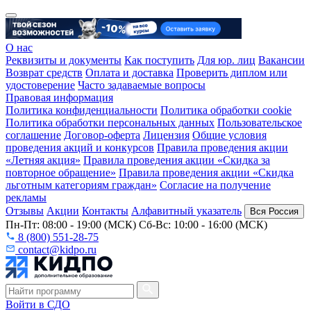
О нас
Реквизиты и документы
Как поступить
Для юр. лиц
Вакансии
Возврат средств
Оплата и доставка
Проверить диплом или
удостоверение
Часто задаваемые вопросы
Правовая информация
Политика конфиденциальности
Политика обработки cookie
Политика обработки персональных данных
Пользовательское
соглашение
Договор-оферта
Лицензия
Общие условия
проведения акций и конкурсов
Правила проведения акции
«Летняя акция»
Правила проведения акции «Скидка за
повторное обращение»
Правила проведения акции «Скидка
льготным категориям граждан»
Согласие на получение
рекламы
Отзывы
Акции
Контакты
Алфавитный указатель
Вся Россия
Пн-Пт: 08:00 - 19:00 (МСК) Сб-Вс: 10:00 - 16:00 (МСК)
8 (800) 551-28-75
contact@kidpo.ru
Войти в СДО