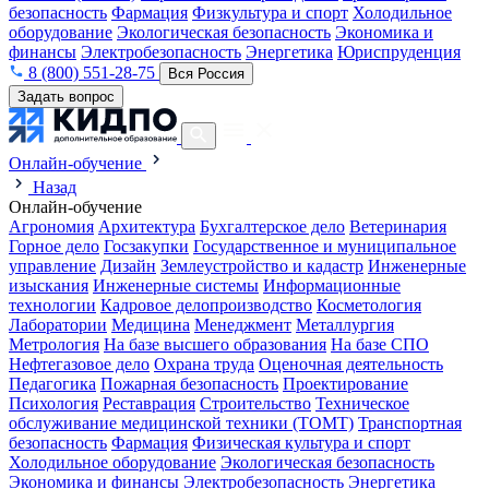
безопасность
Фармация
Физкультура и спорт
Холодильное
оборудование
Экологическая безопасность
Экономика и
финансы
Электробезопасность
Энергетика
Юриспруденция
8 (800) 551-28-75
Вся Россия
Задать вопрос
Онлайн-обучение
Назад
Онлайн-обучение
Агрономия
Архитектура
Бухгалтерское дело
Ветеринария
Горное дело
Госзакупки
Государственное и муниципальное
управление
Дизайн
Землеустройство и кадастр
Инженерные
изыскания
Инженерные системы
Информационные
технологии
Кадровое делопроизводство
Косметология
Лаборатории
Медицина
Менеджмент
Металлургия
Метрология
На базе высшего образования
На базе СПО
Нефтегазовое дело
Охрана труда
Оценочная деятельность
Педагогика
Пожарная безопасность
Проектирование
Психология
Реставрация
Строительство
Техническое
обслуживание медицинской техники (ТОМТ)
Транспортная
безопасность
Фармация
Физическая культура и спорт
Холодильное оборудование
Экологическая безопасность
Экономика и финансы
Электробезопасность
Энергетика