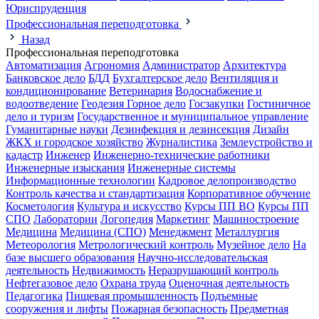
Юриспруденция
Профессиональная переподготовка
Назад
Профессиональная переподготовка
Автоматизация
Агрономия
Администратор
Архитектура
Банковское дело
БДД
Бухгалтерское дело
Вентиляция и
кондиционирование
Ветеринария
Водоснабжение и
водоотведение
Геодезия
Горное дело
Госзакупки
Гостиничное
дело и туризм
Государственное и муниципальное управление
Гуманитарные науки
Дезинфекция и дезинсекция
Дизайн
ЖКХ и городское хозяйство
Журналистика
Землеустройство и
кадастр
Инженер
Инженерно-технические работники
Инженерные изыскания
Инженерные системы
Информационные технологии
Кадровое делопроизводство
Контроль качества и стандартизация
Корпоративное обучение
Косметология
Культура и искусство
Курсы ПП ВО
Курсы ПП
СПО
Лаборатории
Логопедия
Маркетинг
Машиностроение
Медицина
Медицина (СПО)
Менеджмент
Металлургия
Метеорология
Метрологический контроль
Музейное дело
На
базе высшего образования
Научно-исследовательская
деятельность
Недвижимость
Неразрушающий контроль
Нефтегазовое дело
Охрана труда
Оценочная деятельность
Педагогика
Пищевая промышленность
Подъемные
сооружения и лифты
Пожарная безопасность
Предметная