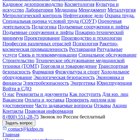
Кадровое делопроизводство
Косметология
Культура и
искусство
Лаборатории
Медицина
Менеджмент
Металлургия
Метрологический контроль
Нефтегазовое дело
Охрана труда.
Специальная оценка условий труда (СОУТ)
Оценочная
деятельность
Педагогика
Подъемные сооружения и лифты
Подъемные сооружения и лифты
Пожарно-технический
минимум
Проектирование
Производство и технологии
Профессии различных отраслей
Психология
Ракетно-
космическая промышленность
Реставрация
Ритуальные
услуги
Связь и телекоммуникации
Социальное обслуживание
Строительство
Техническое обслуживание медицинской
техники (ТОМТ)
Торговля и товароведение
Транспортная
безопасность
Фармация
Физкультура и спорт
Холодильное
оборудование
Экологическая безопасность
Экономика и
финансы
Электробезопасность
Энергетика
Юриспруденция
Войти в СДО
О нас
Реквизиты и документы
Как поступить
Для юр. лиц
Вакансии
Оплата и доставка
Проверить диплом или
удостоверение
Часто задаваемые вопросы
Отзывы
Акции
Контакты
Правовая информация
8 (800) 551-28-75
Звонок по России бесплатный
Задать вопрос
contact@kidpo.ru
Главная