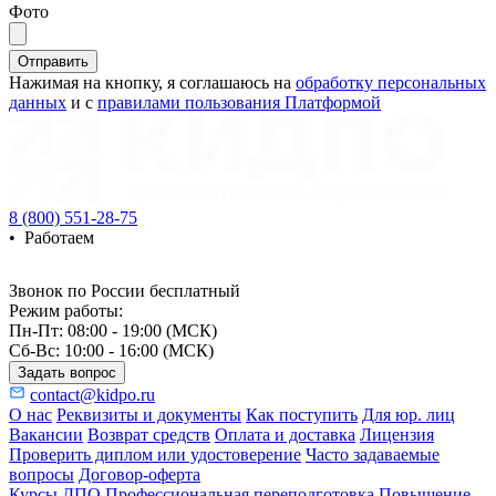
Фото
ChatApp
Отправить
online
Нажимая на кнопку, я соглашаюсь на
обработку персональных
данных
и с
правилами пользования Платформой
Мессенджеры
Свяжитесь с нами через любой удобный
мессенджер!
8 (800) 551-28-75
•
Работаем
WhatsApp
Telegram
Звонок по России бесплатный
Max
Режим работы:
Пн-Пт: 08:00 - 19:00 (МСК)
Сб-Вс: 10:00 - 16:00 (МСК)
Задать вопрос
contact@kidpo.ru
О нас
Реквизиты и документы
Как поступить
Для юр. лиц
Вакансии
Возврат средств
Оплата и доставка
Лицензия
Проверить диплом или удостоверение
Часто задаваемые
вопросы
Договор-оферта
Курсы ДПО
Профессиональная переподготовка
Повышение