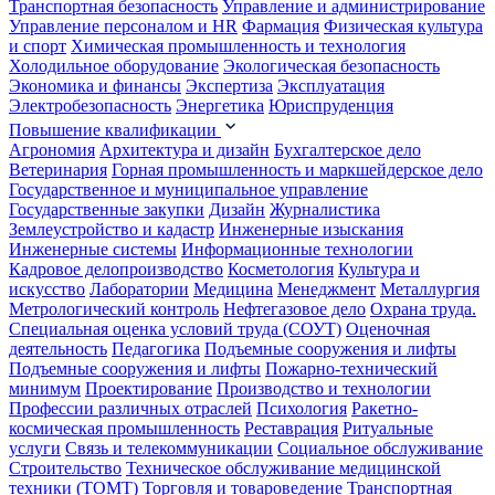
Транспортная безопасность
Управление и администрирование
Управление персоналом и HR
Фармация
Физическая культура
и спорт
Химическая промышленность и технология
Холодильное оборудование
Экологическая безопасность
Экономика и финансы
Экспертиза
Эксплуатация
Электробезопасность
Энергетика
Юриспруденция
Повышение квалификации
Агрономия
Архитектура и дизайн
Бухгалтерское дело
Ветеринария
Горная промышленность и маркшейдерское дело
Государственное и муниципальное управление
Государственные закупки
Дизайн
Журналистика
Землеустройство и кадастр
Инженерные изыскания
Инженерные системы
Информационные технологии
Кадровое делопроизводство
Косметология
Культура и
искусство
Лаборатории
Медицина
Менеджмент
Металлургия
Метрологический контроль
Нефтегазовое дело
Охрана труда.
Специальная оценка условий труда (СОУТ)
Оценочная
деятельность
Педагогика
Подъемные сооружения и лифты
Подъемные сооружения и лифты
Пожарно-технический
минимум
Проектирование
Производство и технологии
Профессии различных отраслей
Психология
Ракетно-
космическая промышленность
Реставрация
Ритуальные
услуги
Связь и телекоммуникации
Социальное обслуживание
Строительство
Техническое обслуживание медицинской
техники (ТОМТ)
Торговля и товароведение
Транспортная