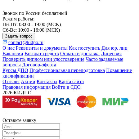
Звонок по России бесплатный
Режим работы:
Пн-Пт: 08:00 - 19:00 (МСК)
Сб-Вс: 10:00 - 16:00 (МСК)
Задать вопрос
contact@kidpo.ru
О нас
Реквизиты и документы
Как поступить
Для юр. лиц
Вакансии
Возврат средств
Оплата и доставка
Лицензия
Проверить диплом или удостоверение
Часто задаваемые
вопросы
Договор-оферта
Курсы ДПО
Профессиональная переподготовка
Повышение
квалификации
Отзывы
Акции
Контакты
Карта сайта
Правовая информация
Войти в СДО
2026 КИДПО
Оставьте заявку