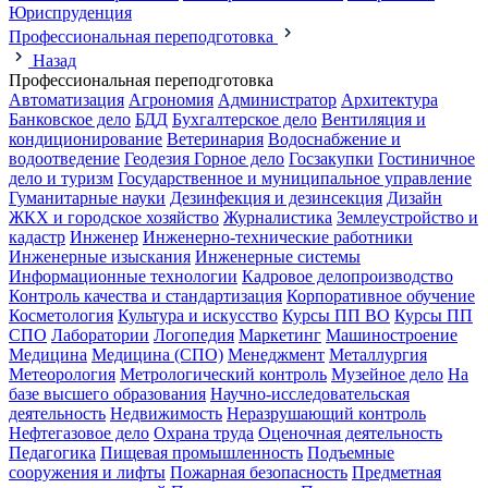
Юриспруденция
Профессиональная переподготовка
Назад
Профессиональная переподготовка
Автоматизация
Агрономия
Администратор
Архитектура
Банковское дело
БДД
Бухгалтерское дело
Вентиляция и
кондиционирование
Ветеринария
Водоснабжение и
водоотведение
Геодезия
Горное дело
Госзакупки
Гостиничное
дело и туризм
Государственное и муниципальное управление
Гуманитарные науки
Дезинфекция и дезинсекция
Дизайн
ЖКХ и городское хозяйство
Журналистика
Землеустройство и
кадастр
Инженер
Инженерно-технические работники
Инженерные изыскания
Инженерные системы
Информационные технологии
Кадровое делопроизводство
Контроль качества и стандартизация
Корпоративное обучение
Косметология
Культура и искусство
Курсы ПП ВО
Курсы ПП
СПО
Лаборатории
Логопедия
Маркетинг
Машиностроение
Медицина
Медицина (СПО)
Менеджмент
Металлургия
Метеорология
Метрологический контроль
Музейное дело
На
базе высшего образования
Научно-исследовательская
деятельность
Недвижимость
Неразрушающий контроль
Нефтегазовое дело
Охрана труда
Оценочная деятельность
Педагогика
Пищевая промышленность
Подъемные
сооружения и лифты
Пожарная безопасность
Предметная