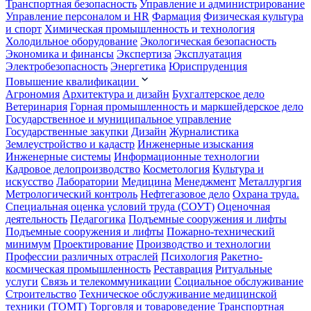
Транспортная безопасность
Управление и администрирование
Управление персоналом и HR
Фармация
Физическая культура
и спорт
Химическая промышленность и технология
Холодильное оборудование
Экологическая безопасность
Экономика и финансы
Экспертиза
Эксплуатация
Электробезопасность
Энергетика
Юриспруденция
Повышение квалификации
Агрономия
Архитектура и дизайн
Бухгалтерское дело
Ветеринария
Горная промышленность и маркшейдерское дело
Государственное и муниципальное управление
Государственные закупки
Дизайн
Журналистика
Землеустройство и кадастр
Инженерные изыскания
Инженерные системы
Информационные технологии
Кадровое делопроизводство
Косметология
Культура и
искусство
Лаборатории
Медицина
Менеджмент
Металлургия
Метрологический контроль
Нефтегазовое дело
Охрана труда.
Специальная оценка условий труда (СОУТ)
Оценочная
деятельность
Педагогика
Подъемные сооружения и лифты
Подъемные сооружения и лифты
Пожарно-технический
минимум
Проектирование
Производство и технологии
Профессии различных отраслей
Психология
Ракетно-
космическая промышленность
Реставрация
Ритуальные
услуги
Связь и телекоммуникации
Социальное обслуживание
Строительство
Техническое обслуживание медицинской
техники (ТОМТ)
Торговля и товароведение
Транспортная