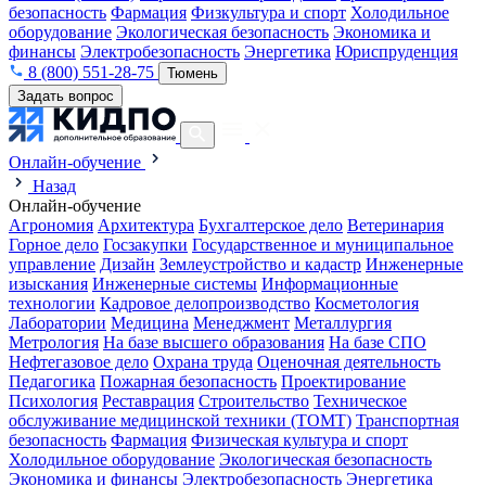
безопасность
Фармация
Физкультура и спорт
Холодильное
оборудование
Экологическая безопасность
Экономика и
финансы
Электробезопасность
Энергетика
Юриспруденция
8 (800) 551-28-75
Тюмень
Задать вопрос
Онлайн-обучение
Назад
Онлайн-обучение
Агрономия
Архитектура
Бухгалтерское дело
Ветеринария
Горное дело
Госзакупки
Государственное и муниципальное
управление
Дизайн
Землеустройство и кадастр
Инженерные
изыскания
Инженерные системы
Информационные
технологии
Кадровое делопроизводство
Косметология
Лаборатории
Медицина
Менеджмент
Металлургия
Метрология
На базе высшего образования
На базе СПО
Нефтегазовое дело
Охрана труда
Оценочная деятельность
Педагогика
Пожарная безопасность
Проектирование
Психология
Реставрация
Строительство
Техническое
обслуживание медицинской техники (ТОМТ)
Транспортная
безопасность
Фармация
Физическая культура и спорт
Холодильное оборудование
Экологическая безопасность
Экономика и финансы
Электробезопасность
Энергетика