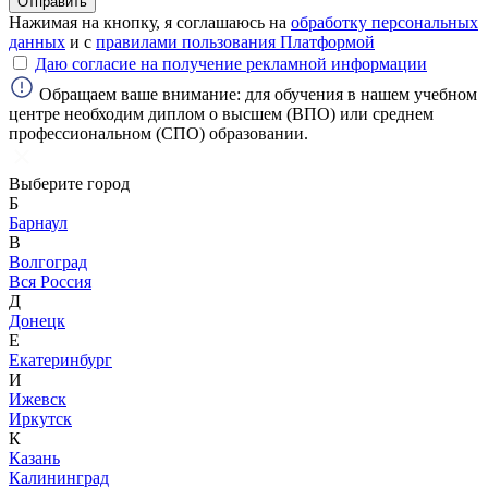
Отправить
Нажимая на кнопку, я соглашаюсь на
обработку персональных
данных
и с
правилами пользования Платформой
Даю согласие на получение рекламной информации
Обращаем ваше внимание: для обучения в нашем учебном
центре необходим диплом о высшем (ВПО) или среднем
профессиональном (СПО) образовании.
Выберите город
Б
Барнаул
В
Волгоград
Вся Россия
Д
Донецк
ChatApp
Е
online
Екатеринбург
И
Ижевск
Иркутск
Мессенджеры
К
Свяжитесь с нами через любой удобный
Казань
мессенджер!
Калининград