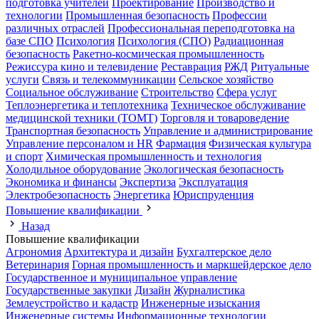
подготовка учителей
Проектирование
Производство и
технологии
Промышленная безопасность
Профессии
различных отраслей
Профессиональная переподготовка на
базе СПО
Психология
Психология (СПО)
Радиационная
безопасность
Ракетно-космическая промышленность
Режиссура кино и телевидение
Реставрация
РЖД
Ритуальные
услуги
Связь и телекоммуникации
Сельское хозяйство
Социальное обслуживание
Строительство
Сфера услуг
Теплоэнергетика и теплотехника
Техническое обслуживание
медицинской техники (ТОМТ)
Торговля и товароведение
Транспортная безопасность
Управление и администрирование
Управление персоналом и HR
Фармация
Физическая культура
и спорт
Химическая промышленность и технология
Холодильное оборудование
Экологическая безопасность
Экономика и финансы
Экспертиза
Эксплуатация
Электробезопасность
Энергетика
Юриспруденция
Повышение квалификации
Назад
Повышение квалификации
Агрономия
Архитектура и дизайн
Бухгалтерское дело
Ветеринария
Горная промышленность и маркшейдерское дело
Государственное и муниципальное управление
Государственные закупки
Дизайн
Журналистика
Землеустройство и кадастр
Инженерные изыскания
Инженерные системы
Информационные технологии