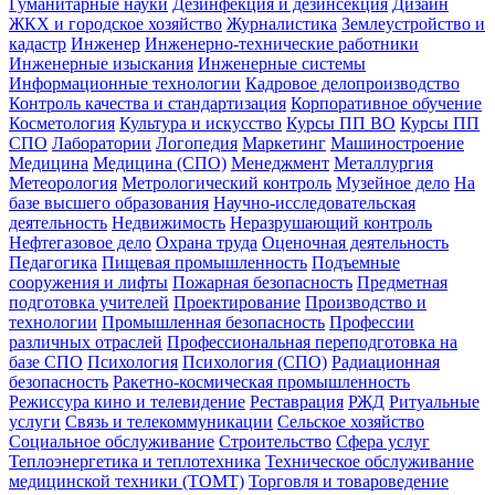
Гуманитарные науки
Дезинфекция и дезинсекция
Дизайн
ЖКХ и городское хозяйство
Журналистика
Землеустройство и
кадастр
Инженер
Инженерно-технические работники
Инженерные изыскания
Инженерные системы
Информационные технологии
Кадровое делопроизводство
Контроль качества и стандартизация
Корпоративное обучение
Косметология
Культура и искусство
Курсы ПП ВО
Курсы ПП
СПО
Лаборатории
Логопедия
Маркетинг
Машиностроение
Медицина
Медицина (СПО)
Менеджмент
Металлургия
Метеорология
Метрологический контроль
Музейное дело
На
базе высшего образования
Научно-исследовательская
деятельность
Недвижимость
Неразрушающий контроль
Нефтегазовое дело
Охрана труда
Оценочная деятельность
Педагогика
Пищевая промышленность
Подъемные
сооружения и лифты
Пожарная безопасность
Предметная
подготовка учителей
Проектирование
Производство и
технологии
Промышленная безопасность
Профессии
различных отраслей
Профессиональная переподготовка на
базе СПО
Психология
Психология (СПО)
Радиационная
безопасность
Ракетно-космическая промышленность
Режиссура кино и телевидение
Реставрация
РЖД
Ритуальные
услуги
Связь и телекоммуникации
Сельское хозяйство
Социальное обслуживание
Строительство
Сфера услуг
Теплоэнергетика и теплотехника
Техническое обслуживание
медицинской техники (ТОМТ)
Торговля и товароведение