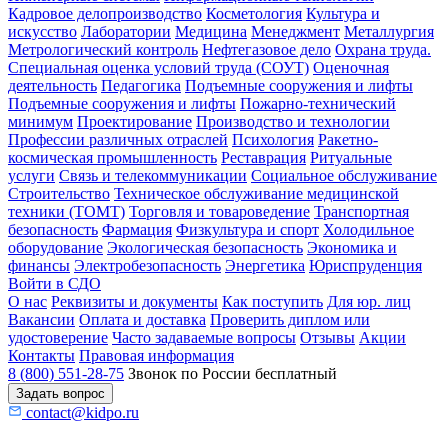
Кадровое делопроизводство
Косметология
Культура и
искусство
Лаборатории
Медицина
Менеджмент
Металлургия
Метрологический контроль
Нефтегазовое дело
Охрана труда.
Специальная оценка условий труда (СОУТ)
Оценочная
деятельность
Педагогика
Подъемные сооружения и лифты
Подъемные сооружения и лифты
Пожарно-технический
минимум
Проектирование
Производство и технологии
Профессии различных отраслей
Психология
Ракетно-
космическая промышленность
Реставрация
Ритуальные
услуги
Связь и телекоммуникации
Социальное обслуживание
Строительство
Техническое обслуживание медицинской
техники (ТОМТ)
Торговля и товароведение
Транспортная
безопасность
Фармация
Физкультура и спорт
Холодильное
оборудование
Экологическая безопасность
Экономика и
финансы
Электробезопасность
Энергетика
Юриспруденция
Войти в СДО
О нас
Реквизиты и документы
Как поступить
Для юр. лиц
Вакансии
Оплата и доставка
Проверить диплом или
удостоверение
Часто задаваемые вопросы
Отзывы
Акции
Контакты
Правовая информация
8 (800) 551-28-75
Звонок по России бесплатный
Задать вопрос
contact@kidpo.ru