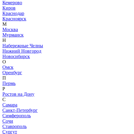
Кемерово
Киров
WhatsApp
Telegram
Краснодар
Красноярск
М
Max
Москва
Мурманск
Н
Набережные Челны
Нижний Новгород
Новосибирск
О
Омск
Оренбург
П
Пермь
Р
Ростов на Дону
С
Самара
Санкт-Петербург
Симферополь
Сочи
Ставрополь
Сургут