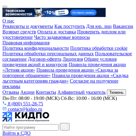
О нас
Реквизиты и документы
Как поступить
Для юр. лиц
Вакансии
Возврат средств
Оплата и доставка
Проверить диплом или
удостоверение
Часто задаваемые вопросы
Правовая информация
Политика конфиденциальности
Политика обработки cookie
Политика обработки персональных данных
Пользовательское
соглашение
Договор-оферта
Лицензия
Общие условия
проведения акций и конкурсов
Правила проведения акции
«Летняя акция»
Правила проведения акции «Скидка за
повторное обращение»
Правила проведения акции «Скидка
льготным категориям граждан»
Согласие на получение
рекламы
Отзывы
Акции
Контакты
Алфавитный указатель
Тюмень
Пн-Пт: 08:00 - 19:00 (МСК) Сб-Вс: 10:00 - 16:00 (МСК)
8 (800) 551-28-75
contact@kidpo.ru
Войти в СДО