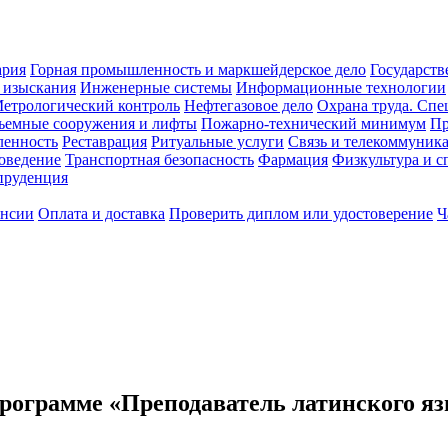
ария
Горная промышленность и маркшейдерское дело
Государств
 изыскания
Инженерные системы
Информационные технологии
етрологический контроль
Нефтегазовое дело
Охрана труда. Спе
ъемные сооружения и лифты
Пожарно-технический минимум
Пр
ленность
Реставрация
Ритуальные услуги
Связь и телекоммуник
роведение
Транспортная безопасность
Фармация
Физкультура и с
руденция
ансии
Оплата и доставка
Проверить диплом или удостоверение
Ч
рограмме «Преподаватель латинского яз