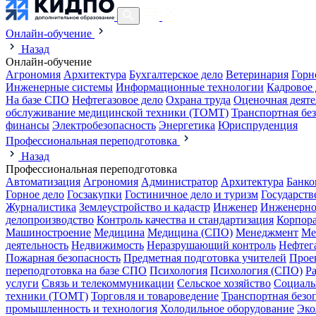
Онлайн-обучение
Назад
Онлайн-обучение
Агрономия
Архитектура
Бухгалтерское дело
Ветеринария
Горн
Инженерные системы
Информационные технологии
Кадровое 
На базе СПО
Нефтегазовое дело
Охрана труда
Оценочная деяте
обслуживание медицинской техники (ТОМТ)
Транспортная бе
финансы
Электробезопасность
Энергетика
Юриспруденция
Профессиональная переподготовка
Назад
Профессиональная переподготовка
Автоматизация
Агрономия
Администратор
Архитектура
Банко
Горное дело
Госзакупки
Гостиничное дело и туризм
Государств
Журналистика
Землеустройство и кадастр
Инженер
Инженерно
делопроизводство
Контроль качества и стандартизация
Корпора
Машиностроение
Медицина
Медицина (СПО)
Менеджмент
Ме
деятельность
Недвижимость
Неразрушающий контроль
Нефтег
Пожарная безопасность
Предметная подготовка учителей
Прое
переподготовка на базе СПО
Психология
Психология (СПО)
Р
услуги
Связь и телекоммуникации
Сельское хозяйство
Социаль
техники (ТОМТ)
Торговля и товароведение
Транспортная безо
промышленность и технология
Холодильное оборудование
Эко