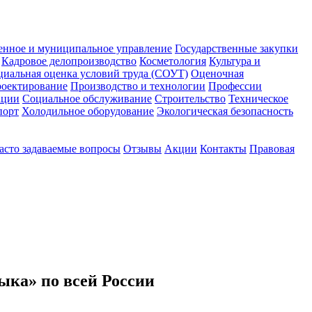
енное и муниципальное управление
Государственные закупки
Кадровое делопроизводство
Косметология
Культура и
циальная оценка условий труда (СОУТ)
Оценочная
оектирование
Производство и технологии
Профессии
ации
Социальное обслуживание
Строительство
Техническое
порт
Холодильное оборудование
Экологическая безопасность
асто задаваемые вопросы
Отзывы
Акции
Контакты
Правовая
ыка» по всей России