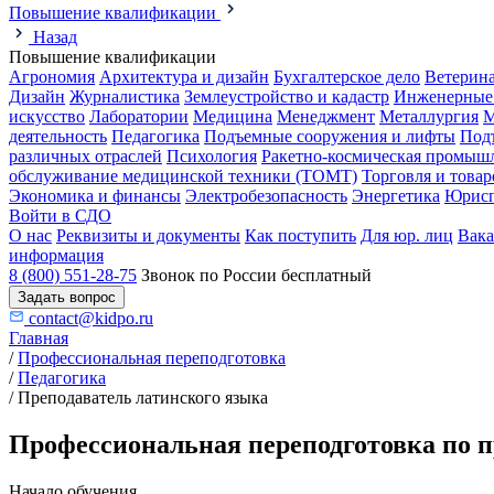
Повышение квалификации
Назад
Повышение квалификации
Агрономия
Архитектура и дизайн
Бухгалтерское дело
Ветерин
Дизайн
Журналистика
Землеустройство и кадастр
Инженерные
искусство
Лаборатории
Медицина
Менеджмент
Металлургия
М
деятельность
Педагогика
Подъемные сооружения и лифты
Под
различных отраслей
Психология
Ракетно-космическая промыш
обслуживание медицинской техники (ТОМТ)
Торговля и това
Экономика и финансы
Электробезопасность
Энергетика
Юрисп
Войти в СДО
О нас
Реквизиты и документы
Как поступить
Для юр. лиц
Вак
информация
8 (800) 551-28-75
Звонок по России бесплатный
Задать вопрос
contact@kidpo.ru
Главная
/
Профессиональная переподготовка
/
Педагогика
/
Преподаватель латинского языка
Профессиональная переподготовка по п
Начало обучения