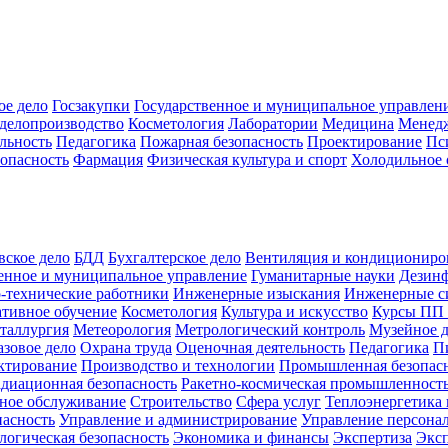
ое дело
Госзакупки
Государственное и муниципальное управлен
делопроизводство
Косметология
Лаборатории
Медицина
Менед
льность
Педагогика
Пожарная безопасность
Проектирование
Пс
зопасность
Фармация
Физическая культура и спорт
Холодильное 
вское дело
БДД
Бухгалтерское дело
Вентиляция и кондициониро
енное и муниципальное управление
Гуманитарные науки
Дезинф
-технические работники
Инженерные изыскания
Инженерные с
тивное обучение
Косметология
Культура и искусство
Курсы ПП
таллургия
Метеорология
Метрологический контроль
Музейное 
азовое дело
Охрана труда
Оценочная деятельность
Педагогика
П
ктирование
Производство и технологии
Промышленная безопас
адиационная безопасность
Ракетно-космическая промышленност
ное обслуживание
Строительство
Сфера услуг
Теплоэнергетика 
пасность
Управление и администрирование
Управление персона
логическая безопасность
Экономика и финансы
Экспертиза
Экс