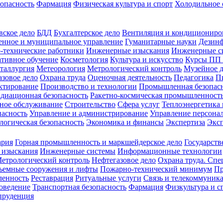
зопасность
Фармация
Физическая культура и спорт
Холодильное 
вское дело
БДД
Бухгалтерское дело
Вентиляция и кондициониро
енное и муниципальное управление
Гуманитарные науки
Дезинф
-технические работники
Инженерные изыскания
Инженерные с
тивное обучение
Косметология
Культура и искусство
Курсы ПП
таллургия
Метеорология
Метрологический контроль
Музейное 
азовое дело
Охрана труда
Оценочная деятельность
Педагогика
П
ктирование
Производство и технологии
Промышленная безопас
адиационная безопасность
Ракетно-космическая промышленност
ное обслуживание
Строительство
Сфера услуг
Теплоэнергетика 
пасность
Управление и администрирование
Управление персона
логическая безопасность
Экономика и финансы
Экспертиза
Экс
ария
Горная промышленность и маркшейдерское дело
Государств
 изыскания
Инженерные системы
Информационные технологии
етрологический контроль
Нефтегазовое дело
Охрана труда. Спе
ъемные сооружения и лифты
Пожарно-технический минимум
Пр
ленность
Реставрация
Ритуальные услуги
Связь и телекоммуник
роведение
Транспортная безопасность
Фармация
Физкультура и с
руденция