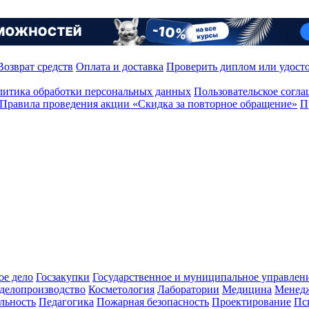
Возврат средств
Оплата и доставка
Проверить диплом или удост
итика обработки персональных данных
Пользовательское согл
Правила проведения акции «Скидка за повторное обращение»
П
ое дело
Госзакупки
Государственное и муниципальное управлен
делопроизводство
Косметология
Лаборатории
Медицина
Менед
льность
Педагогика
Пожарная безопасность
Проектирование
Пс