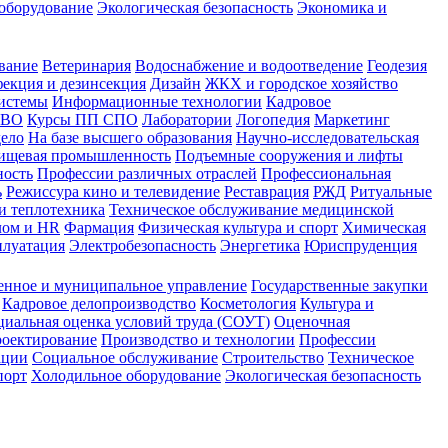
оборудование
Экологическая безопасность
Экономика и
вание
Ветеринария
Водоснабжение и водоотведение
Геодезия
екция и дезинсекция
Дизайн
ЖКХ и городское хозяйство
истемы
Информационные технологии
Кадровое
 ВО
Курсы ПП СПО
Лаборатории
Логопедия
Маркетинг
дело
На базе высшего образования
Научно-исследовательская
ищевая промышленность
Подъемные сооружения и лифты
ность
Профессии различных отраслей
Профессиональная
ь
Режиссура кино и телевидение
Реставрация
РЖД
Ритуальные
и теплотехника
Техническое обслуживание медицинской
лом и HR
Фармация
Физическая культура и спорт
Химическая
плуатация
Электробезопасность
Энергетика
Юриспруденция
енное и муниципальное управление
Государственные закупки
Кадровое делопроизводство
Косметология
Культура и
циальная оценка условий труда (СОУТ)
Оценочная
оектирование
Производство и технологии
Профессии
ации
Социальное обслуживание
Строительство
Техническое
порт
Холодильное оборудование
Экологическая безопасность