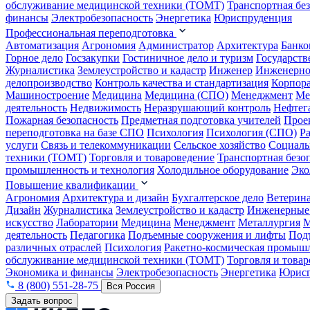
обслуживание медицинской техники (ТОМТ)
Транспортная бе
финансы
Электробезопасность
Энергетика
Юриспруденция
Профессиональная переподготовка
Автоматизация
Агрономия
Администратор
Архитектура
Банко
Горное дело
Госзакупки
Гостиничное дело и туризм
Государств
Журналистика
Землеустройство и кадастр
Инженер
Инженерно
делопроизводство
Контроль качества и стандартизация
Корпора
Машиностроение
Медицина
Медицина (СПО)
Менеджмент
Ме
деятельность
Недвижимость
Неразрушающий контроль
Нефтег
Пожарная безопасность
Предметная подготовка учителей
Прое
переподготовка на базе СПО
Психология
Психология (СПО)
Р
услуги
Связь и телекоммуникации
Сельское хозяйство
Социаль
техники (ТОМТ)
Торговля и товароведение
Транспортная безо
промышленность и технология
Холодильное оборудование
Эко
Повышение квалификации
Агрономия
Архитектура и дизайн
Бухгалтерское дело
Ветерин
Дизайн
Журналистика
Землеустройство и кадастр
Инженерные
искусство
Лаборатории
Медицина
Менеджмент
Металлургия
М
деятельность
Педагогика
Подъемные сооружения и лифты
Под
различных отраслей
Психология
Ракетно-космическая промыш
обслуживание медицинской техники (ТОМТ)
Торговля и това
Экономика и финансы
Электробезопасность
Энергетика
Юрисп
8 (800) 551-28-75
Вся Россия
Задать вопрос