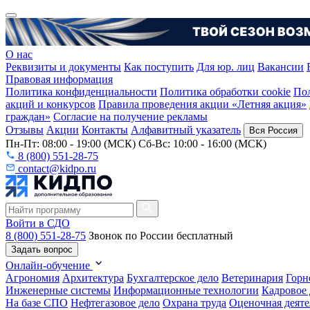
О нас
Реквизиты и документы
Как поступить
Для юр. лиц
Вакансии
Правовая информация
Политика конфиденциальности
Политика обработки cookie
Пол
акций и конкурсов
Правила проведения акции «Летняя акция»
граждан»
Согласие на получение рекламы
Отзывы
Акции
Контакты
Алфавитный указатель
Вся Россия
Пн-Пт: 08:00 - 19:00 (МСК) Сб-Вс: 10:00 - 16:00 (МСК)
8 (800) 551-28-75
contact@kidpo.ru
Войти в СДО
8 (800) 551-28-75
Звонок по России бесплатный
Задать вопрос
Онлайн-обучение
Агрономия
Архитектура
Бухгалтерское дело
Ветеринария
Горн
Инженерные системы
Информационные технологии
Кадровое 
На базе СПО
Нефтегазовое дело
Охрана труда
Оценочная деяте