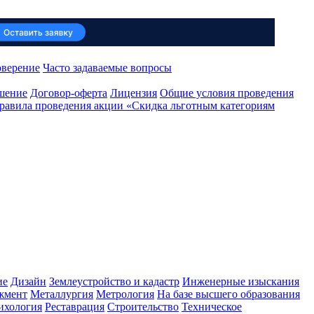
оверение
Часто задаваемые вопросы
ашение
Договор-оферта
Лицензия
Общие условия проведения
равила проведения акции «Скидка льготным категориям
ие
Дизайн
Землеустройство и кадастр
Инженерные изыскания
жмент
Металлургия
Метрология
На базе высшего образования
ихология
Реставрация
Строительство
Техническое