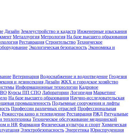
ие
Дизайн
Землеустройство и кадастр
Инженерные изыскания
жмент
Металлургия
Метрология
На базе высшего образования
ихология
Реставрация
Строительство
Техническое
оборудование
Экологическая безопасность
Экономика и
вание
Ветеринария
Водоснабжение и водоотведение
Геодезия
екция и дезинсекция
Дизайн
ЖКХ и городское хозяйство
истемы
Информационные технологии
Кадровое
 ВО
Курсы ПП СПО
Лаборатории
Логопедия
Маркетинг
дело
На базе высшего образования
Научно-исследовательская
ищевая промышленность
Подъемные сооружения и лифты
ность
Профессии различных отраслей
Профессиональная
ь
Режиссура кино и телевидение
Реставрация
РЖД
Ритуальные
и теплотехника
Техническое обслуживание медицинской
лом и HR
Фармация
Физическая культура и спорт
Химическая
плуатация
Электробезопасность
Энергетика
Юриспруденция