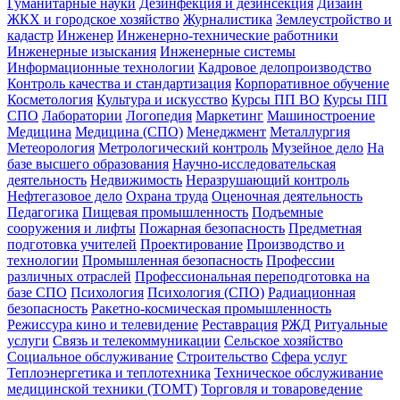
Гуманитарные науки
Дезинфекция и дезинсекция
Дизайн
ЖКХ и городское хозяйство
Журналистика
Землеустройство и
кадастр
Инженер
Инженерно-технические работники
Инженерные изыскания
Инженерные системы
Информационные технологии
Кадровое делопроизводство
Контроль качества и стандартизация
Корпоративное обучение
Косметология
Культура и искусство
Курсы ПП ВО
Курсы ПП
СПО
Лаборатории
Логопедия
Маркетинг
Машиностроение
Медицина
Медицина (СПО)
Менеджмент
Металлургия
Метеорология
Метрологический контроль
Музейное дело
На
базе высшего образования
Научно-исследовательская
деятельность
Недвижимость
Неразрушающий контроль
Нефтегазовое дело
Охрана труда
Оценочная деятельность
Педагогика
Пищевая промышленность
Подъемные
сооружения и лифты
Пожарная безопасность
Предметная
подготовка учителей
Проектирование
Производство и
технологии
Промышленная безопасность
Профессии
различных отраслей
Профессиональная переподготовка на
базе СПО
Психология
Психология (СПО)
Радиационная
безопасность
Ракетно-космическая промышленность
Режиссура кино и телевидение
Реставрация
РЖД
Ритуальные
услуги
Связь и телекоммуникации
Сельское хозяйство
Социальное обслуживание
Строительство
Сфера услуг
Теплоэнергетика и теплотехника
Техническое обслуживание
медицинской техники (ТОМТ)
Торговля и товароведение