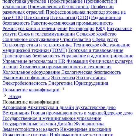
подготовка учителей
Проектирование
Производство и
технологии
Промышленная безопасность
Профессии
различных отраслей
Профессиональная переподготовка на
базе СПО
Психология
Психология (СПО)
Радиационная
безопасность
Ракетно-космическая промышленность
Режиссура кино и телевидение
Реставрация
РЖД
Ритуальные
услуги
Связь и телекоммуникации
Сельское хозяйство
Социальное обслуживание
Строительство
Сфера услуг
Теплоэнергетика и теплотехника
Техническое обслуживание
медицинской техники (ТОМТ)
Торговля и товароведение
Транспортная безопасность
Управление и администрирование
Управление персоналом и HR
Фармация
Физическая культура
и спорт
Химическая промышленность и технология
Холодильное оборудование
Экологическая безопасность
Экономика и финансы
Экспертиза
Эксплуатация
Электробезопасность
Энергетика
Юриспруденция
Повышение квалификации
Назад
Повышение квалификации
Агрономия
Архитектура и дизайн
Бухгалтерское дело
Ветеринария
Горная промышленность и маркшейдерское дело
Государственное и муниципальное управление
Государственные закупки
Дизайн
Журналистика
Землеустройство и кадастр
Инженерные изыскания
Инженерные системы
Информационные технологии