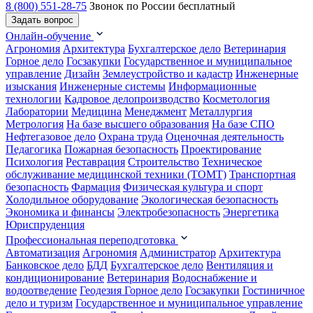
8 (800) 551-28-75
Звонок по России бесплатный
Задать вопрос
Онлайн-обучение
Агрономия
Архитектура
Бухгалтерское дело
Ветеринария
Горное дело
Госзакупки
Государственное и муниципальное
управление
Дизайн
Землеустройство и кадастр
Инженерные
изыскания
Инженерные системы
Информационные
технологии
Кадровое делопроизводство
Косметология
Лаборатории
Медицина
Менеджмент
Металлургия
Метрология
На базе высшего образования
На базе СПО
Нефтегазовое дело
Охрана труда
Оценочная деятельность
Педагогика
Пожарная безопасность
Проектирование
Психология
Реставрация
Строительство
Техническое
обслуживание медицинской техники (ТОМТ)
Транспортная
безопасность
Фармация
Физическая культура и спорт
Холодильное оборудование
Экологическая безопасность
Экономика и финансы
Электробезопасность
Энергетика
Юриспруденция
Профессиональная переподготовка
Автоматизация
Агрономия
Администратор
Архитектура
Банковское дело
БДД
Бухгалтерское дело
Вентиляция и
кондиционирование
Ветеринария
Водоснабжение и
водоотведение
Геодезия
Горное дело
Госзакупки
Гостиничное
дело и туризм
Государственное и муниципальное управление