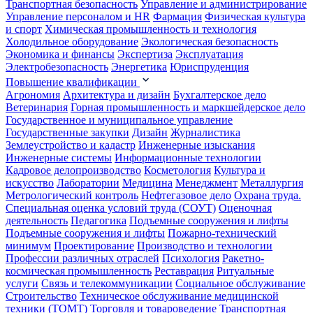
Транспортная безопасность
Управление и администрирование
Управление персоналом и HR
Фармация
Физическая культура
и спорт
Химическая промышленность и технология
Холодильное оборудование
Экологическая безопасность
Экономика и финансы
Экспертиза
Эксплуатация
Электробезопасность
Энергетика
Юриспруденция
Повышение квалификации
Агрономия
Архитектура и дизайн
Бухгалтерское дело
Ветеринария
Горная промышленность и маркшейдерское дело
Государственное и муниципальное управление
Государственные закупки
Дизайн
Журналистика
Землеустройство и кадастр
Инженерные изыскания
Инженерные системы
Информационные технологии
Кадровое делопроизводство
Косметология
Культура и
искусство
Лаборатории
Медицина
Менеджмент
Металлургия
Метрологический контроль
Нефтегазовое дело
Охрана труда.
Специальная оценка условий труда (СОУТ)
Оценочная
деятельность
Педагогика
Подъемные сооружения и лифты
Подъемные сооружения и лифты
Пожарно-технический
минимум
Проектирование
Производство и технологии
Профессии различных отраслей
Психология
Ракетно-
космическая промышленность
Реставрация
Ритуальные
услуги
Связь и телекоммуникации
Социальное обслуживание
Строительство
Техническое обслуживание медицинской
техники (ТОМТ)
Торговля и товароведение
Транспортная