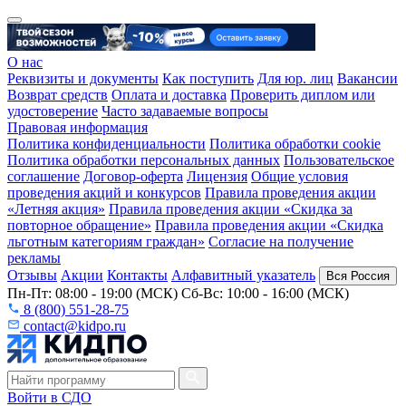
О нас
Реквизиты и документы
Как поступить
Для юр. лиц
Вакансии
Возврат средств
Оплата и доставка
Проверить диплом или
удостоверение
Часто задаваемые вопросы
Правовая информация
Политика конфиденциальности
Политика обработки cookie
Политика обработки персональных данных
Пользовательское
соглашение
Договор-оферта
Лицензия
Общие условия
проведения акций и конкурсов
Правила проведения акции
«Летняя акция»
Правила проведения акции «Скидка за
повторное обращение»
Правила проведения акции «Скидка
льготным категориям граждан»
Согласие на получение
рекламы
Отзывы
Акции
Контакты
Алфавитный указатель
Вся Россия
Пн-Пт: 08:00 - 19:00 (МСК) Сб-Вс: 10:00 - 16:00 (МСК)
8 (800) 551-28-75
contact@kidpo.ru
Войти в СДО