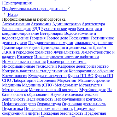
Юриспруденция
Профессиональная переподготовка
Назад
Профессиональная переподготовка
Автоматизация
Агрономия
Администратор
Архитектура
Банковское дело
БДД
Бухгалтерское дело
Вентиляция и
кондиционирование
Ветеринария
Водоснабжение и
водоотведение
Геодезия
Горное дело
Госзакупки
Гостиничное
дело и туризм
Государственное и муниципальное управление
Гуманитарные науки
Дезинфекция и дезинсекция
Дизайн
ЖКХ и городское хозяйство
Журналистика
Землеустройство и
кадастр
Инженер
Инженерно-технические работники
Инженерные изыскания
Инженерные системы
Информационные технологии
Кадровое делопроизводство
Контроль качества и стандартизация
Корпоративное обучение
Косметология
Культура и искусство
Курсы ПП ВО
Курсы ПП
СПО
Лаборатории
Логопедия
Маркетинг
Машиностроение
Медицина
Медицина (СПО)
Менеджмент
Металлургия
Метеорология
Метрологический контроль
Музейное дело
На
базе высшего образования
Научно-исследовательская
деятельность
Недвижимость
Неразрушающий контроль
Нефтегазовое дело
Охрана труда
Оценочная деятельность
Педагогика
Пищевая промышленность
Подъемные
сооружения и лифты
Пожарная безопасность
Предметная