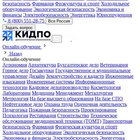
безопасность
Фармация
Физкультура и спорт
Холодильное
оборудование
Экологическая безопасность
Экономика и
финансы
Электробезопасность
Энергетика
Юриспруденция
8 (800) 551-28-75
Вся Россия
Задать вопрос
Онлайн-обучение
Назад
Онлайн-обучение
Агрономия
Архитектура
Бухгалтерское дело
Ветеринария
Горное дело
Госзакупки
Государственное и муниципальное
управление
Дизайн
Землеустройство и кадастр
Инженерные
изыскания
Инженерные системы
Информационные
технологии
Кадровое делопроизводство
Косметология
Лаборатории
Медицина
Менеджмент
Металлургия
Метрология
На базе высшего образования
На базе СПО
Нефтегазовое дело
Охрана труда
Оценочная деятельность
Педагогика
Пожарная безопасность
Проектирование
Психология
Реставрация
Строительство
Техническое
обслуживание медицинской техники (ТОМТ)
Транспортная
безопасность
Фармация
Физическая культура и спорт
Холодильное оборудование
Экологическая безопасность
Экономика и финансы
Электробезопасность
Энергетика