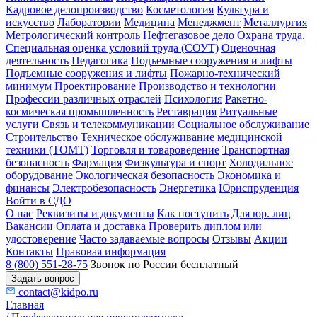
Кадровое делопроизводство
Косметология
Культура и
искусство
Лаборатории
Медицина
Менеджмент
Металлургия
Метрологический контроль
Нефтегазовое дело
Охрана труда.
Специальная оценка условий труда (СОУТ)
Оценочная
деятельность
Педагогика
Подъемные сооружения и лифты
Подъемные сооружения и лифты
Пожарно-технический
минимум
Проектирование
Производство и технологии
Профессии различных отраслей
Психология
Ракетно-
космическая промышленность
Реставрация
Ритуальные
услуги
Связь и телекоммуникации
Социальное обслуживание
Строительство
Техническое обслуживание медицинской
техники (ТОМТ)
Торговля и товароведение
Транспортная
безопасность
Фармация
Физкультура и спорт
Холодильное
оборудование
Экологическая безопасность
Экономика и
финансы
Электробезопасность
Энергетика
Юриспруденция
Войти в СДО
О нас
Реквизиты и документы
Как поступить
Для юр. лиц
Вакансии
Оплата и доставка
Проверить диплом или
удостоверение
Часто задаваемые вопросы
Отзывы
Акции
Контакты
Правовая информация
8 (800) 551-28-75
Звонок по России бесплатный
Задать вопрос
contact@kidpo.ru
Главная