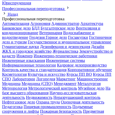
Юриспруденция
Профессиональная переподготовка
Назад
Профессиональная переподготовка
Автоматизация
Агрономия
Администратор
Архитектура
Банковское дело
БДД
Бухгалтерское дело
Вентиляция и
кондиционирование
Ветеринария
Водоснабжение и
водоотведение
Геодезия
Горное дело
Госзакупки
Гостиничное
дело и туризм
Государственное и муниципальное управление
Гуманитарные науки
Дезинфекция и дезинсекция
Дизайн
ЖКХ и городское хозяйство
Журналистика
Землеустройство и
кадастр
Инженер
Инженерно-технические работники
Инженерные изыскания
Инженерные системы
Информационные технологии
Кадровое делопроизводство
Контроль качества и стандартизация
Корпоративное обучение
Косметология
Культура и искусство
Курсы ПП ВО
Курсы ПП
СПО
Лаборатории
Логопедия
Маркетинг
Машиностроение
Медицина
Медицина (СПО)
Менеджмент
Металлургия
Метеорология
Метрологический контроль
Музейное дело
На
базе высшего образования
Научно-исследовательская
деятельность
Недвижимость
Неразрушающий контроль
Нефтегазовое дело
Охрана труда
Оценочная деятельность
Педагогика
Пищевая промышленность
Подъемные
сооружения и лифты
Пожарная безопасность
Предметная