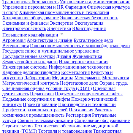
Транспортная безопасность
Управление и администрирование
Управление персоналом и HR
Фармация
Физическая культура
и спорт
Химическая промышленность и технология
Холодильное оборудование
Экологическая безопасность
Экономика и финансы
Экспертиза
Эксплуатация
Электробезопасность
Энергетика
Юриспруденция
Повышение квалификации
Агрономия
Архитектура и дизайн
Бухгалтерское дело
Ветеринария
Горная промышленность и маркшейдерское дело
Государственное и муниципальное управление
Государственные закупки
Дизайн
Журналистика
Землеустройство и кадастр
Инженерные изыскания
Инженерные системы
Информационные технологии
Кадровое делопроизводство
Косметология
Культура и
искусство
Лаборатории
Медицина
Менеджмент
Металлургия
Метрологический контроль
Нефтегазовое дело
Охрана труда.
Специальная оценка условий труда (СОУТ)
Оценочная
деятельность
Педагогика
Подъемные сооружения и лифты
Подъемные сооружения и лифты
Пожарно-технический
минимум
Проектирование
Производство и технологии
Профессии различных отраслей
Психология
Ракетно-
космическая промышленность
Реставрация
Ритуальные
услуги
Связь и телекоммуникации
Социальное обслуживание
Строительство
Техническое обслуживание медицинской
техники (ТОМТ)
Торговля и товароведение
Транспортная