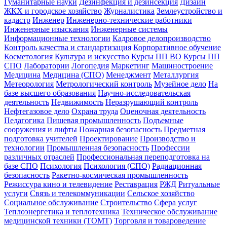
Гуманитарные науки
Дезинфекция и дезинсекция
Дизайн
ЖКХ и городское хозяйство
Журналистика
Землеустройство и
кадастр
Инженер
Инженерно-технические работники
Инженерные изыскания
Инженерные системы
Информационные технологии
Кадровое делопроизводство
Контроль качества и стандартизация
Корпоративное обучение
Косметология
Культура и искусство
Курсы ПП ВО
Курсы ПП
СПО
Лаборатории
Логопедия
Маркетинг
Машиностроение
Медицина
Медицина (СПО)
Менеджмент
Металлургия
Метеорология
Метрологический контроль
Музейное дело
На
базе высшего образования
Научно-исследовательская
деятельность
Недвижимость
Неразрушающий контроль
Нефтегазовое дело
Охрана труда
Оценочная деятельность
Педагогика
Пищевая промышленность
Подъемные
сооружения и лифты
Пожарная безопасность
Предметная
подготовка учителей
Проектирование
Производство и
технологии
Промышленная безопасность
Профессии
различных отраслей
Профессиональная переподготовка на
базе СПО
Психология
Психология (СПО)
Радиационная
безопасность
Ракетно-космическая промышленность
Режиссура кино и телевидение
Реставрация
РЖД
Ритуальные
услуги
Связь и телекоммуникации
Сельское хозяйство
Социальное обслуживание
Строительство
Сфера услуг
Теплоэнергетика и теплотехника
Техническое обслуживание
медицинской техники (ТОМТ)
Торговля и товароведение