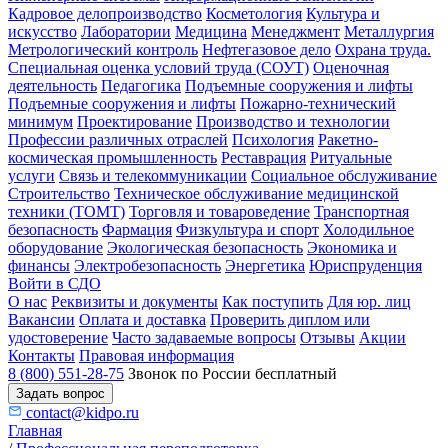
Кадровое делопроизводство
Косметология
Культура и
искусство
Лаборатории
Медицина
Менеджмент
Металлургия
Метрологический контроль
Нефтегазовое дело
Охрана труда.
Специальная оценка условий труда (СОУТ)
Оценочная
деятельность
Педагогика
Подъемные сооружения и лифты
Подъемные сооружения и лифты
Пожарно-технический
минимум
Проектирование
Производство и технологии
Профессии различных отраслей
Психология
Ракетно-
космическая промышленность
Реставрация
Ритуальные
услуги
Связь и телекоммуникации
Социальное обслуживание
Строительство
Техническое обслуживание медицинской
техники (ТОМТ)
Торговля и товароведение
Транспортная
безопасность
Фармация
Физкультура и спорт
Холодильное
оборудование
Экологическая безопасность
Экономика и
финансы
Электробезопасность
Энергетика
Юриспруденция
Войти в СДО
О нас
Реквизиты и документы
Как поступить
Для юр. лиц
Вакансии
Оплата и доставка
Проверить диплом или
удостоверение
Часто задаваемые вопросы
Отзывы
Акции
Контакты
Правовая информация
8 (800) 551-28-75
Звонок по России бесплатный
Задать вопрос
contact@kidpo.ru
Главная