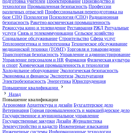
подготовка учителей
Проектирование
Производство и
технологии
Промышленная безопасность
Профессии
различных отраслей
Профессиональная переподготовка на
базе СПО
Психология
Психология (СПО)
Радиационная
безопасность
Ракетно-космическая промышленность
Режиссура кино и телевидение
Реставрация
РЖД
Ритуальные
услуги
Связь и телекоммуникации
Сельское хозяйство
Социальное обслуживание
Строительство
Сфера услуг
Теплоэнергетика и теплотехника
Техническое обслуживание
медицинской техники (ТОМТ)
Торговля и товароведение
Транспортная безопасность
Управление и администрирование
Управление персоналом и HR
Фармация
Физическая культура
и спорт
Химическая промышленность и технология
Холодильное оборудование
Экологическая безопасность
Экономика и финансы
Экспертиза
Эксплуатация
Электробезопасность
Энергетика
Юриспруденция
Повышение квалификации
Назад
Повышение квалификации
Агрономия
Архитектура и дизайн
Бухгалтерское дело
Ветеринария
Горная промышленность и маркшейдерское дело
Государственное и муниципальное управление
Государственные закупки
Дизайн
Журналистика
Землеустройство и кадастр
Инженерные изыскания
Инженерные системы
Информационные технологии