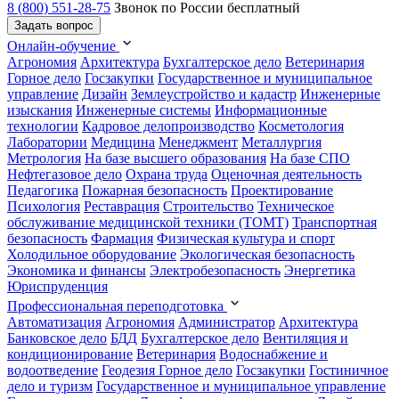
8 (800) 551-28-75
Звонок по России бесплатный
Задать вопрос
Онлайн-обучение
Агрономия
Архитектура
Бухгалтерское дело
Ветеринария
Горное дело
Госзакупки
Государственное и муниципальное
управление
Дизайн
Землеустройство и кадастр
Инженерные
изыскания
Инженерные системы
Информационные
технологии
Кадровое делопроизводство
Косметология
Лаборатории
Медицина
Менеджмент
Металлургия
Метрология
На базе высшего образования
На базе СПО
Нефтегазовое дело
Охрана труда
Оценочная деятельность
Педагогика
Пожарная безопасность
Проектирование
Психология
Реставрация
Строительство
Техническое
обслуживание медицинской техники (ТОМТ)
Транспортная
безопасность
Фармация
Физическая культура и спорт
Холодильное оборудование
Экологическая безопасность
Экономика и финансы
Электробезопасность
Энергетика
Юриспруденция
Профессиональная переподготовка
Автоматизация
Агрономия
Администратор
Архитектура
Банковское дело
БДД
Бухгалтерское дело
Вентиляция и
кондиционирование
Ветеринария
Водоснабжение и
водоотведение
Геодезия
Горное дело
Госзакупки
Гостиничное
дело и туризм
Государственное и муниципальное управление