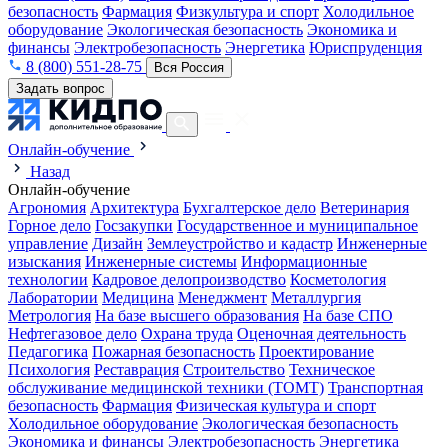
безопасность
Фармация
Физкультура и спорт
Холодильное
оборудование
Экологическая безопасность
Экономика и
финансы
Электробезопасность
Энергетика
Юриспруденция
8 (800) 551-28-75
Вся Россия
Задать вопрос
Онлайн-обучение
Назад
Онлайн-обучение
Агрономия
Архитектура
Бухгалтерское дело
Ветеринария
Горное дело
Госзакупки
Государственное и муниципальное
управление
Дизайн
Землеустройство и кадастр
Инженерные
изыскания
Инженерные системы
Информационные
технологии
Кадровое делопроизводство
Косметология
Лаборатории
Медицина
Менеджмент
Металлургия
Метрология
На базе высшего образования
На базе СПО
Нефтегазовое дело
Охрана труда
Оценочная деятельность
Педагогика
Пожарная безопасность
Проектирование
Психология
Реставрация
Строительство
Техническое
обслуживание медицинской техники (ТОМТ)
Транспортная
безопасность
Фармация
Физическая культура и спорт
Холодильное оборудование
Экологическая безопасность
Экономика и финансы
Электробезопасность
Энергетика