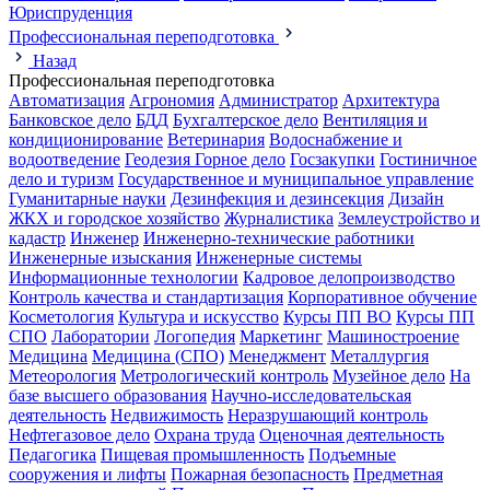
Юриспруденция
Профессиональная переподготовка
Назад
Профессиональная переподготовка
Автоматизация
Агрономия
Администратор
Архитектура
Банковское дело
БДД
Бухгалтерское дело
Вентиляция и
кондиционирование
Ветеринария
Водоснабжение и
водоотведение
Геодезия
Горное дело
Госзакупки
Гостиничное
дело и туризм
Государственное и муниципальное управление
Гуманитарные науки
Дезинфекция и дезинсекция
Дизайн
ЖКХ и городское хозяйство
Журналистика
Землеустройство и
кадастр
Инженер
Инженерно-технические работники
Инженерные изыскания
Инженерные системы
Информационные технологии
Кадровое делопроизводство
Контроль качества и стандартизация
Корпоративное обучение
Косметология
Культура и искусство
Курсы ПП ВО
Курсы ПП
СПО
Лаборатории
Логопедия
Маркетинг
Машиностроение
Медицина
Медицина (СПО)
Менеджмент
Металлургия
Метеорология
Метрологический контроль
Музейное дело
На
базе высшего образования
Научно-исследовательская
деятельность
Недвижимость
Неразрушающий контроль
Нефтегазовое дело
Охрана труда
Оценочная деятельность
Педагогика
Пищевая промышленность
Подъемные
сооружения и лифты
Пожарная безопасность
Предметная