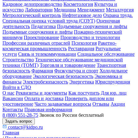
Кадровое делопроизводство
Косметология
Культура и
искусство
Лаборатории
Медицина
Менеджмент
Металлургия
Метрологический контроль
Нефтегазовое дело
Охрана труда.
Специальная оценка условий труда (СОУТ)
Оценочная
деятельность
Педагогика
Подъемные сооружения и лифты
Подъемные сооружения и лифты
Пожарно-технический
минимум
Проектирование
Производство и технологии
Профессии различных отраслей
Психология
Ракетно-
космическая промышленность
Реставрация
Ритуальные
услуги
Связь и телекоммуникации
Социальное обслуживание
Строительство
Техническое обслуживание медицинской
техники (ТОМТ)
Торговля и товароведение
Транспортная
безопасность
Фармация
Физкультура и спорт
Холодильное
оборудование
Экологическая безопасность
Экономика и
финансы
Электробезопасность
Энергетика
Юриспруденция
Войти в СДО
О нас
Реквизиты и документы
Как поступить
Для юр. лиц
Вакансии
Оплата и доставка
Проверить диплом или
удостоверение
Часто задаваемые вопросы
Отзывы
Акции
Контакты
Правовая информация
8 (800) 551-28-75
Звонок по России бесплатный
Задать вопрос
contact@kidpo.ru
Главная