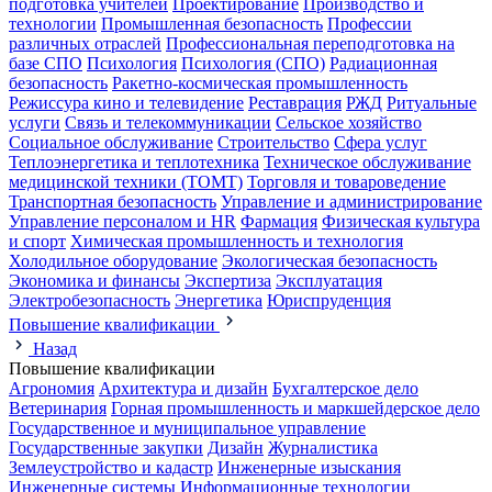
подготовка учителей
Проектирование
Производство и
технологии
Промышленная безопасность
Профессии
различных отраслей
Профессиональная переподготовка на
базе СПО
Психология
Психология (СПО)
Радиационная
безопасность
Ракетно-космическая промышленность
Режиссура кино и телевидение
Реставрация
РЖД
Ритуальные
услуги
Связь и телекоммуникации
Сельское хозяйство
Социальное обслуживание
Строительство
Сфера услуг
Теплоэнергетика и теплотехника
Техническое обслуживание
медицинской техники (ТОМТ)
Торговля и товароведение
Транспортная безопасность
Управление и администрирование
Управление персоналом и HR
Фармация
Физическая культура
и спорт
Химическая промышленность и технология
Холодильное оборудование
Экологическая безопасность
Экономика и финансы
Экспертиза
Эксплуатация
Электробезопасность
Энергетика
Юриспруденция
Повышение квалификации
Назад
Повышение квалификации
Агрономия
Архитектура и дизайн
Бухгалтерское дело
Ветеринария
Горная промышленность и маркшейдерское дело
Государственное и муниципальное управление
Государственные закупки
Дизайн
Журналистика
Землеустройство и кадастр
Инженерные изыскания
Инженерные системы
Информационные технологии