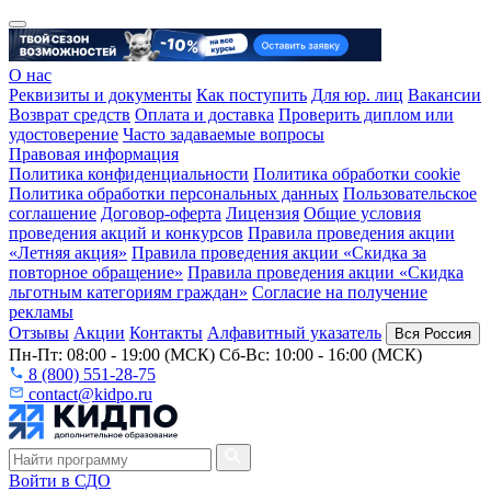
О нас
Реквизиты и документы
Как поступить
Для юр. лиц
Вакансии
Возврат средств
Оплата и доставка
Проверить диплом или
удостоверение
Часто задаваемые вопросы
Правовая информация
Политика конфиденциальности
Политика обработки cookie
Политика обработки персональных данных
Пользовательское
соглашение
Договор-оферта
Лицензия
Общие условия
проведения акций и конкурсов
Правила проведения акции
«Летняя акция»
Правила проведения акции «Скидка за
повторное обращение»
Правила проведения акции «Скидка
льготным категориям граждан»
Согласие на получение
рекламы
Отзывы
Акции
Контакты
Алфавитный указатель
Вся Россия
Пн-Пт: 08:00 - 19:00 (МСК) Сб-Вс: 10:00 - 16:00 (МСК)
8 (800) 551-28-75
contact@kidpo.ru
Войти в СДО