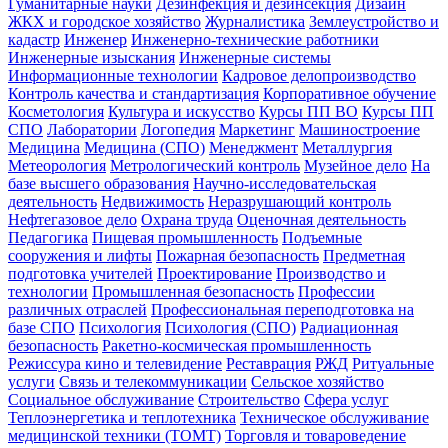
Гуманитарные науки
Дезинфекция и дезинсекция
Дизайн
ЖКХ и городское хозяйство
Журналистика
Землеустройство и
кадастр
Инженер
Инженерно-технические работники
Инженерные изыскания
Инженерные системы
Информационные технологии
Кадровое делопроизводство
Контроль качества и стандартизация
Корпоративное обучение
Косметология
Культура и искусство
Курсы ПП ВО
Курсы ПП
СПО
Лаборатории
Логопедия
Маркетинг
Машиностроение
Медицина
Медицина (СПО)
Менеджмент
Металлургия
Метеорология
Метрологический контроль
Музейное дело
На
базе высшего образования
Научно-исследовательская
деятельность
Недвижимость
Неразрушающий контроль
Нефтегазовое дело
Охрана труда
Оценочная деятельность
Педагогика
Пищевая промышленность
Подъемные
сооружения и лифты
Пожарная безопасность
Предметная
подготовка учителей
Проектирование
Производство и
технологии
Промышленная безопасность
Профессии
различных отраслей
Профессиональная переподготовка на
базе СПО
Психология
Психология (СПО)
Радиационная
безопасность
Ракетно-космическая промышленность
Режиссура кино и телевидение
Реставрация
РЖД
Ритуальные
услуги
Связь и телекоммуникации
Сельское хозяйство
Социальное обслуживание
Строительство
Сфера услуг
Теплоэнергетика и теплотехника
Техническое обслуживание
медицинской техники (ТОМТ)
Торговля и товароведение