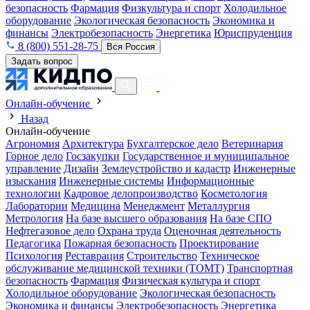
безопасность
Фармация
Физкультура и спорт
Холодильное
оборудование
Экологическая безопасность
Экономика и
финансы
Электробезопасность
Энергетика
Юриспруденция
8 (800) 551-28-75
Вся Россия
Задать вопрос
Онлайн-обучение
Назад
Онлайн-обучение
Агрономия
Архитектура
Бухгалтерское дело
Ветеринария
Горное дело
Госзакупки
Государственное и муниципальное
управление
Дизайн
Землеустройство и кадастр
Инженерные
изыскания
Инженерные системы
Информационные
технологии
Кадровое делопроизводство
Косметология
Лаборатории
Медицина
Менеджмент
Металлургия
Метрология
На базе высшего образования
На базе СПО
Нефтегазовое дело
Охрана труда
Оценочная деятельность
Педагогика
Пожарная безопасность
Проектирование
Психология
Реставрация
Строительство
Техническое
обслуживание медицинской техники (ТОМТ)
Транспортная
безопасность
Фармация
Физическая культура и спорт
Холодильное оборудование
Экологическая безопасность
Экономика и финансы
Электробезопасность
Энергетика