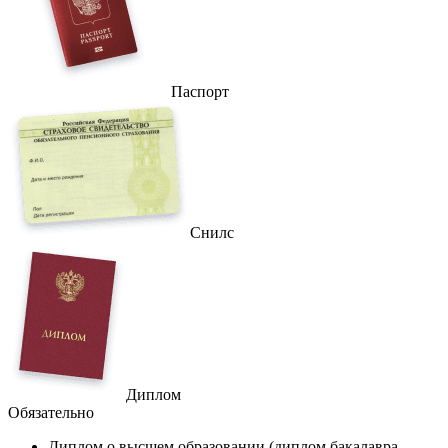
Паспорт
Снилс
Диплом
Обязательно
Диплом
о высшем образовании (диплом бакалавра,