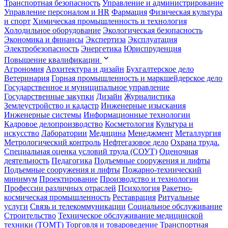
Транспортная безопасность
Управление и администрирование
Управление персоналом и HR
Фармация
Физическая культура
и спорт
Химическая промышленность и технология
Холодильное оборудование
Экологическая безопасность
Экономика и финансы
Экспертиза
Эксплуатация
Электробезопасность
Энергетика
Юриспруденция
Повышение квалификации
Агрономия
Архитектура и дизайн
Бухгалтерское дело
Ветеринария
Горная промышленность и маркшейдерское дело
Государственное и муниципальное управление
Государственные закупки
Дизайн
Журналистика
Землеустройство и кадастр
Инженерные изыскания
Инженерные системы
Информационные технологии
Кадровое делопроизводство
Косметология
Культура и
искусство
Лаборатории
Медицина
Менеджмент
Металлургия
Метрологический контроль
Нефтегазовое дело
Охрана труда.
Специальная оценка условий труда (СОУТ)
Оценочная
деятельность
Педагогика
Подъемные сооружения и лифты
Подъемные сооружения и лифты
Пожарно-технический
минимум
Проектирование
Производство и технологии
Профессии различных отраслей
Психология
Ракетно-
космическая промышленность
Реставрация
Ритуальные
услуги
Связь и телекоммуникации
Социальное обслуживание
Строительство
Техническое обслуживание медицинской
техники (ТОМТ)
Торговля и товароведение
Транспортная