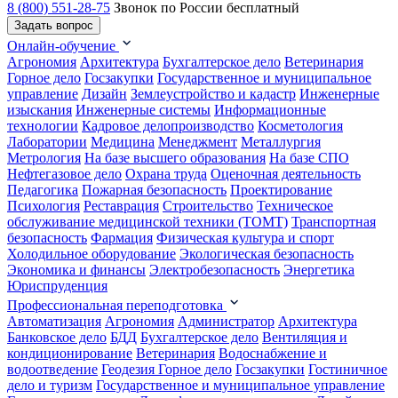
8 (800) 551-28-75
Звонок по России бесплатный
Задать вопрос
Онлайн-обучение
Агрономия
Архитектура
Бухгалтерское дело
Ветеринария
Горное дело
Госзакупки
Государственное и муниципальное
управление
Дизайн
Землеустройство и кадастр
Инженерные
изыскания
Инженерные системы
Информационные
технологии
Кадровое делопроизводство
Косметология
Лаборатории
Медицина
Менеджмент
Металлургия
Метрология
На базе высшего образования
На базе СПО
Нефтегазовое дело
Охрана труда
Оценочная деятельность
Педагогика
Пожарная безопасность
Проектирование
Психология
Реставрация
Строительство
Техническое
обслуживание медицинской техники (ТОМТ)
Транспортная
безопасность
Фармация
Физическая культура и спорт
Холодильное оборудование
Экологическая безопасность
Экономика и финансы
Электробезопасность
Энергетика
Юриспруденция
Профессиональная переподготовка
Автоматизация
Агрономия
Администратор
Архитектура
Банковское дело
БДД
Бухгалтерское дело
Вентиляция и
кондиционирование
Ветеринария
Водоснабжение и
водоотведение
Геодезия
Горное дело
Госзакупки
Гостиничное
дело и туризм
Государственное и муниципальное управление