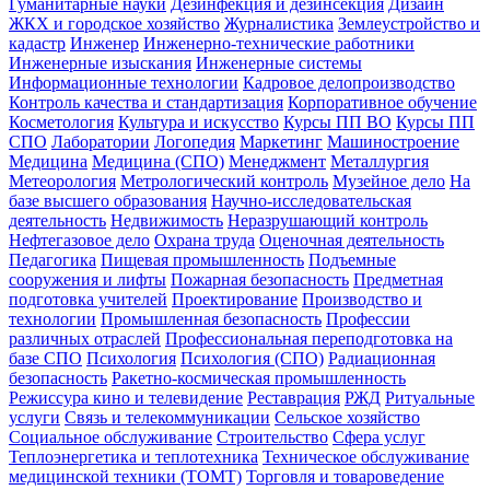
Гуманитарные науки
Дезинфекция и дезинсекция
Дизайн
ЖКХ и городское хозяйство
Журналистика
Землеустройство и
кадастр
Инженер
Инженерно-технические работники
Инженерные изыскания
Инженерные системы
Информационные технологии
Кадровое делопроизводство
Контроль качества и стандартизация
Корпоративное обучение
Косметология
Культура и искусство
Курсы ПП ВО
Курсы ПП
СПО
Лаборатории
Логопедия
Маркетинг
Машиностроение
Медицина
Медицина (СПО)
Менеджмент
Металлургия
Метеорология
Метрологический контроль
Музейное дело
На
базе высшего образования
Научно-исследовательская
деятельность
Недвижимость
Неразрушающий контроль
Нефтегазовое дело
Охрана труда
Оценочная деятельность
Педагогика
Пищевая промышленность
Подъемные
сооружения и лифты
Пожарная безопасность
Предметная
подготовка учителей
Проектирование
Производство и
технологии
Промышленная безопасность
Профессии
различных отраслей
Профессиональная переподготовка на
базе СПО
Психология
Психология (СПО)
Радиационная
безопасность
Ракетно-космическая промышленность
Режиссура кино и телевидение
Реставрация
РЖД
Ритуальные
услуги
Связь и телекоммуникации
Сельское хозяйство
Социальное обслуживание
Строительство
Сфера услуг
Теплоэнергетика и теплотехника
Техническое обслуживание
медицинской техники (ТОМТ)
Торговля и товароведение