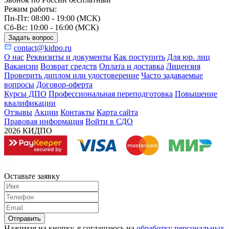
Режим работы:
Пн-Пт: 08:00 - 19:00 (МСК)
Сб-Вс: 10:00 - 16:00 (МСК)
Задать вопрос
contact@kidpo.ru
О нас
Реквизиты и документы
Как поступить
Для юр. лиц
Вакансии
Возврат средств
Оплата и доставка
Лицензия
Проверить диплом или удостоверение
Часто задаваемые
вопросы
Договор-оферта
Курсы ДПО
Профессиональная переподготовка
Повышение
квалификации
Отзывы
Акции
Контакты
Карта сайта
Правовая информация
Войти в СДО
2026 КИДПО
Оставьте заявку
Отправить
Нажимая на кнопку, я соглашаюсь на
обработку персональных