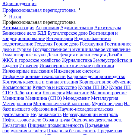
Юриспруденция
Профессиональная переподготовка
Назад
Профессиональная переподготовка
Автоматизация
Агрономия
Администратор
Архитектура
Банковское дело
БДД
Бухгалтерское дело
Вентиляция и
кондиционирование
Ветеринария
Водоснабжение и
водоотведение
Геодезия
Горное дело
Госзакупки
Гостиничное
дело и туризм
Государственное и муниципальное управление
Гуманитарные науки
Дезинфекция и дезинсекция
Дизайн
ЖКХ и городское хозяйство
Журналистика
Землеустройство и
кадастр
Инженер
Инженерно-технические работники
Инженерные изыскания
Инженерные системы
Информационные технологии
Кадровое делопроизводство
Контроль качества и стандартизация
Корпоративное обучение
Косметология
Культура и искусство
Курсы ПП ВО
Курсы ПП
СПО
Лаборатории
Логопедия
Маркетинг
Машиностроение
Медицина
Медицина (СПО)
Менеджмент
Металлургия
Метеорология
Метрологический контроль
Музейное дело
На
базе высшего образования
Научно-исследовательская
деятельность
Недвижимость
Неразрушающий контроль
Нефтегазовое дело
Охрана труда
Оценочная деятельность
Педагогика
Пищевая промышленность
Подъемные
сооружения и лифты
Пожарная безопасность
Предметная