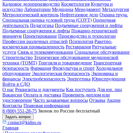
Кадровое делопроизводство
Косметология
Культура и
искусство
Лаборатории
Медицина
Менеджмент
Металлургия
Метрологический контроль
Нефтегазовое дело
Охрана труда.
Специальная оценка условий труда (СОУТ)
Оценочная
деятельность
Педагогика
Подъемные сооружения и лифты
Подъемные сооружения и лифты
Пожарно-технический
минимум
Проектирование
Производство и технологии
Профессии различных отраслей
Психология
Ракетно-
космическая промышленность
Реставрация
Ритуальные
услуги
Связь и телекоммуникации
Социальное обслуживание
Строительство
Техническое обслуживание медицинской
техники (ТОМТ)
Торговля и товароведение
Транспортная
безопасность
Фармация
Физкультура и спорт
Холодильное
оборудование
Экологическая безопасность
Экономика и
финансы
Электробезопасность
Энергетика
Юриспруденция
Войти в СДО
О нас
Реквизиты и документы
Как поступить
Для юр. лиц
Вакансии
Оплата и доставка
Проверить диплом или
удостоверение
Часто задаваемые вопросы
Отзывы
Акции
Контакты
Правовая информация
8 (800) 551-28-75
Звонок по России бесплатный
Задать вопрос
contact@kidpo.ru
Главная