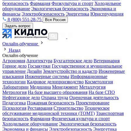
безопасность
Фармация
Физкультура и спорт
Холодильное
оборудование
Экологическая безопасность
Экономика и
финансы
Электробезопасность
Энергетика
Юриспруденция
8 (800) 551-28-75
Вся Россия
Задать вопрос
Онлайн-обучение
Назад
Онлайн-обучение
Агрономия
Архитектура
Бухгалтерское дело
Ветеринария
Горное дело
Госзакупки
Государственное и муниципальное
управление
Дизайн
Землеустройство и кадастр
Инженерные
изыскания
Инженерные системы
Информационные
технологии
Кадровое делопроизводство
Косметология
Лаборатории
Медицина
Менеджмент
Металлургия
Метрология
На базе высшего образования
На базе СПО
Нефтегазовое дело
Охрана труда
Оценочная деятельность
Педагогика
Пожарная безопасность
Проектирование
Психология
Реставрация
Строительство
Техническое
обслуживание медицинской техники (ТОМТ)
Транспортная
безопасность
Фармация
Физическая культура и спорт
Холодильное оборудование
Экологическая безопасность
Экономика и финансы
Электробезопасность
Энергетика