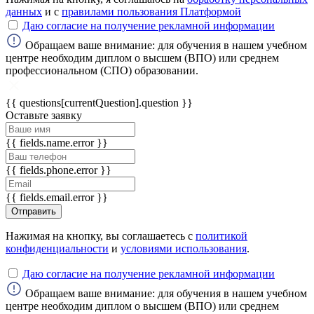
данных
и с
правилами пользования Платформой
Даю согласие на получение рекламной информации
ChatApp
online
Обращаем ваше внимание: для обучения в нашем учебном
центре необходим диплом о высшем (ВПО) или среднем
профессиональном (СПО) образовании.
Мессенджеры
{{ questions[currentQuestion].question }}
Свяжитесь с нами через любой удобный
Оставьте заявку
мессенджер!
{{ fields.name.error }}
WhatsApp
Telegram
{{ fields.phone.error }}
Max
{{ fields.email.error }}
Отправить
Нажимая на кнопку, вы соглашаетесь с
политикой
конфиденциальности
и
условиями использования
.
Даю согласие на получение рекламной информации
Обращаем ваше внимание: для обучения в нашем учебном
центре необходим диплом о высшем (ВПО) или среднем