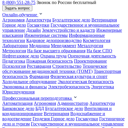
8 (800) 551-28-75
Звонок по России бесплатный
Задать вопрос
Онлайн-обучение
Агрономия
Архитектура
Бухгалтерское дело
Ветеринария
Горное дело
Госзакупки
Государственное и муниципальное
управление
Дизайн
Землеустройство и кадастр
Инженерные
изыскания
Инженерные системы
Информационные
технологии
Кадровое делопроизводство
Косметология
Лаборатории
Медицина
Менеджмент
Металлургия
Метрология
На базе высшего образования
На базе СПО
Нефтегазовое дело
Охрана труда
Оценочная деятельность
Педагогика
Пожарная безопасность
Проектирование
Психология
Реставрация
Строительство
Техническое
обслуживание медицинской техники (ТОМТ)
Транспортная
безопасность
Фармация
Физическая культура и спорт
Холодильное оборудование
Экологическая безопасность
Экономика и финансы
Электробезопасность
Энергетика
Юриспруденция
Профессиональная переподготовка
Автоматизация
Агрономия
Администратор
Архитектура
Банковское дело
БДД
Бухгалтерское дело
Вентиляция и
кондиционирование
Ветеринария
Водоснабжение и
водоотведение
Геодезия
Горное дело
Госзакупки
Гостиничное
дело и туризм
Государственное и муниципальное управление