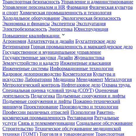
Транспортная безопасность
Управление и администрирование
Управление персоналом и HR
Фармация
Физическая культура
и спорт
Химическая промышленность и технология
Холодильное оборудование
Экологическая безопасность
Экономика и финансы
Экспертиза
Эксплуатация
Электробезопасность
Энергетика
Юриспруденция
Повышение квалификации
Агрономия
Архитектура и дизайн
Бухгалтерское дело
Ветеринария
Горная промышленность и маркшейдерское дело
Государственное и муниципальное управление
Государственные закупки
Дизайн
Журналистика
Землеустройство и кадастр
Инженерные изыскания
Инженерные системы
Информационные технологии
Кадровое делопроизводство
Косметология
Культура и
искусство
Лаборатории
Медицина
Менеджмент
Металлургия
Метрологический контроль
Нефтегазовое дело
Охрана труда.
Специальная оценка условий труда (СОУТ)
Оценочная
деятельность
Педагогика
Подъемные сооружения и лифты
Подъемные сооружения и лифты
Пожарно-технический
минимум
Проектирование
Производство и технологии
Профессии различных отраслей
Психология
Ракетно-
космическая промышленность
Реставрация
Ритуальные
услуги
Связь и телекоммуникации
Социальное обслуживание
Строительство
Техническое обслуживание медицинской
техники (ТОМТ)
Торговля и товароведение
Транспортная