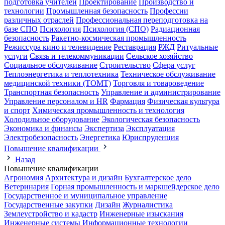
подготовка учителей
Проектирование
Производство и
технологии
Промышленная безопасность
Профессии
различных отраслей
Профессиональная переподготовка на
базе СПО
Психология
Психология (СПО)
Радиационная
безопасность
Ракетно-космическая промышленность
Режиссура кино и телевидение
Реставрация
РЖД
Ритуальные
услуги
Связь и телекоммуникации
Сельское хозяйство
Социальное обслуживание
Строительство
Сфера услуг
Теплоэнергетика и теплотехника
Техническое обслуживание
медицинской техники (ТОМТ)
Торговля и товароведение
Транспортная безопасность
Управление и администрирование
Управление персоналом и HR
Фармация
Физическая культура
и спорт
Химическая промышленность и технология
Холодильное оборудование
Экологическая безопасность
Экономика и финансы
Экспертиза
Эксплуатация
Электробезопасность
Энергетика
Юриспруденция
Повышение квалификации
Назад
Повышение квалификации
Агрономия
Архитектура и дизайн
Бухгалтерское дело
Ветеринария
Горная промышленность и маркшейдерское дело
Государственное и муниципальное управление
Государственные закупки
Дизайн
Журналистика
Землеустройство и кадастр
Инженерные изыскания
Инженерные системы
Информационные технологии