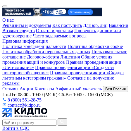
О нас
Реквизиты и документы
Как поступить
Для юр. лиц
Вакансии
Возврат средств
Оплата и доставка
Проверить диплом или
удостоверение
Часто задаваемые вопросы
Правовая информация
Политика конфиденциальности
Политика обработки cookie
Политика обработки персональных данных
Пользовательское
соглашение
Договор-оферта
Лицензия
Общие условия
проведения акций и конкурсов
Правила проведения акции
«Летняя акция»
Правила проведения акции «Скидка за
повторное обращение»
Правила проведения акции «Скидка
льготным категориям граждан»
Согласие на получение
рекламы
Отзывы
Акции
Контакты
Алфавитный указатель
Вся Россия
Пн-Пт: 08:00 - 19:00 (МСК) Сб-Вс: 10:00 - 16:00 (МСК)
8 (800) 551-28-75
contact@kidpo.ru
Войти в СДО