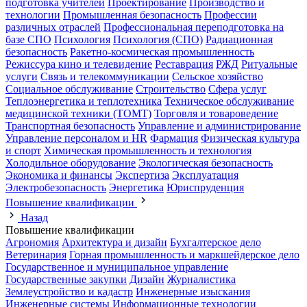
подготовка учителей
Проектирование
Производство и
технологии
Промышленная безопасность
Профессии
различных отраслей
Профессиональная переподготовка на
базе СПО
Психология
Психология (СПО)
Радиационная
безопасность
Ракетно-космическая промышленность
Режиссура кино и телевидение
Реставрация
РЖД
Ритуальные
услуги
Связь и телекоммуникации
Сельское хозяйство
Социальное обслуживание
Строительство
Сфера услуг
Теплоэнергетика и теплотехника
Техническое обслуживание
медицинской техники (ТОМТ)
Торговля и товароведение
Транспортная безопасность
Управление и администрирование
Управление персоналом и HR
Фармация
Физическая культура
и спорт
Химическая промышленность и технология
Холодильное оборудование
Экологическая безопасность
Экономика и финансы
Экспертиза
Эксплуатация
Электробезопасность
Энергетика
Юриспруденция
Повышение квалификации
Назад
Повышение квалификации
Агрономия
Архитектура и дизайн
Бухгалтерское дело
Ветеринария
Горная промышленность и маркшейдерское дело
Государственное и муниципальное управление
Государственные закупки
Дизайн
Журналистика
Землеустройство и кадастр
Инженерные изыскания
Инженерные системы
Информационные технологии