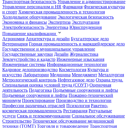
Транспортная безопасность
Управление и администрирование
Управление персоналом и HR
Фармация
Физическая культура
и спорт
Химическая промышленность и технология
Холодильное оборудование
Экологическая безопасность
Экономика и финансы
Экспертиза
Эксплуатация
Электробезопасность
Энергетика
Юриспруденция
Повышение квалификации
Агрономия
Архитектура и дизайн
Бухгалтерское дело
Ветеринария
Горная промышленность и маркшейдерское дело
Государственное и муниципальное управление
Государственные закупки
Дизайн
Журналистика
Землеустройство и кадастр
Инженерные изыскания
Инженерные системы
Информационные технологии
Кадровое делопроизводство
Косметология
Культура и
искусство
Лаборатории
Медицина
Менеджмент
Металлургия
Метрологический контроль
Нефтегазовое дело
Охрана труда.
Специальная оценка условий труда (СОУТ)
Оценочная
деятельность
Педагогика
Подъемные сооружения и лифты
Подъемные сооружения и лифты
Пожарно-технический
минимум
Проектирование
Производство и технологии
Профессии различных отраслей
Психология
Ракетно-
космическая промышленность
Реставрация
Ритуальные
услуги
Связь и телекоммуникации
Социальное обслуживание
Строительство
Техническое обслуживание медицинской
техники (ТОМТ)
Торговля и товароведение
Транспортная