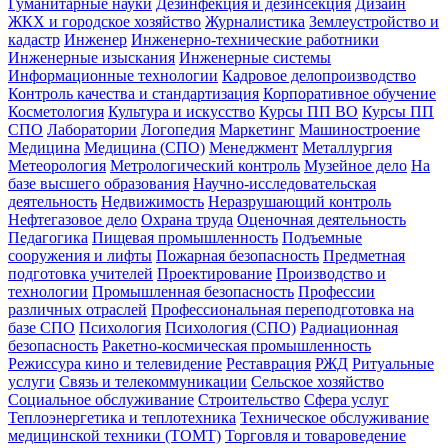
Гуманитарные науки
Дезинфекция и дезинсекция
Дизайн
ЖКХ и городское хозяйство
Журналистика
Землеустройство и
кадастр
Инженер
Инженерно-технические работники
Инженерные изыскания
Инженерные системы
Информационные технологии
Кадровое делопроизводство
Контроль качества и стандартизация
Корпоративное обучение
Косметология
Культура и искусство
Курсы ПП ВО
Курсы ПП
СПО
Лаборатории
Логопедия
Маркетинг
Машиностроение
Медицина
Медицина (СПО)
Менеджмент
Металлургия
Метеорология
Метрологический контроль
Музейное дело
На
базе высшего образования
Научно-исследовательская
деятельность
Недвижимость
Неразрушающий контроль
Нефтегазовое дело
Охрана труда
Оценочная деятельность
Педагогика
Пищевая промышленность
Подъемные
сооружения и лифты
Пожарная безопасность
Предметная
подготовка учителей
Проектирование
Производство и
технологии
Промышленная безопасность
Профессии
различных отраслей
Профессиональная переподготовка на
базе СПО
Психология
Психология (СПО)
Радиационная
безопасность
Ракетно-космическая промышленность
Режиссура кино и телевидение
Реставрация
РЖД
Ритуальные
услуги
Связь и телекоммуникации
Сельское хозяйство
Социальное обслуживание
Строительство
Сфера услуг
Теплоэнергетика и теплотехника
Техническое обслуживание
медицинской техники (ТОМТ)
Торговля и товароведение