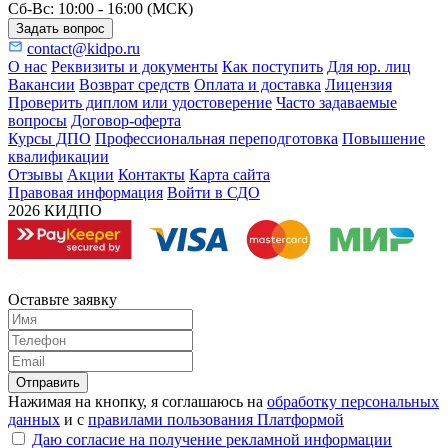
Сб-Вс: 10:00 - 16:00 (МСК)
Задать вопрос
contact@kidpo.ru
О нас
Реквизиты и документы
Как поступить
Для юр. лиц
Вакансии
Возврат средств
Оплата и доставка
Лицензия
Проверить диплом или удостоверение
Часто задаваемые
вопросы
Договор-оферта
Курсы ДПО
Профессиональная переподготовка
Повышение
квалификации
Отзывы
Акции
Контакты
Карта сайта
Правовая информация
Войти в СДО
2026 КИДПО
Оставьте заявку
Отправить
Нажимая на кнопку, я соглашаюсь на
обработку персональных
данных
и с
правилами пользования Платформой
Даю согласие на получение рекламной информации