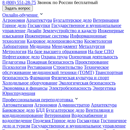
8 (800) 551-28-75
Звонок по России бесплатный
Задать вопрос
Онлайн-обучение
Агрономия
Архитектура
Бухгалтерское дело
Ветеринария
Горное дело
Госзакупки
Государственное и муниципальное
управление
Дизайн
Землеустройство и кадастр
Инженерные
изыскания
Инженерные системы
Информационные
технологии
Кадровое делопроизводство
Косметология
Лаборатории
Медицина
Менеджмент
Металлургия
Метрология
На базе высшего образования
На базе СПО
Нефтегазовое дело
Охрана труда
Оценочная деятельность
Педагогика
Пожарная безопасность
Проектирование
Психология
Реставрация
Строительство
Техническое
обслуживание медицинской техники (ТОМТ)
Транспортная
безопасность
Фармация
Физическая культура и спорт
Холодильное оборудование
Экологическая безопасность
Экономика и финансы
Электробезопасность
Энергетика
Юриспруденция
Профессиональная переподготовка
Автоматизация
Агрономия
Администратор
Архитектура
Банковское дело
БДД
Бухгалтерское дело
Вентиляция и
кондиционирование
Ветеринария
Водоснабжение и
водоотведение
Геодезия
Горное дело
Госзакупки
Гостиничное
дело и туризм
Государственное и муниципальное управление