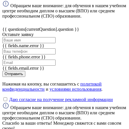
Обращаем ваше внимание: для обучения в нашем учебном
центре необходим диплом о высшем (ВПО) или среднем
ChatApp
профессиональном (СПО) образовании.
online
{{ questions[currentQuestion].question }}
Оставьте заявку
Мессенджеры
Свяжитесь с нами через любой удобный
{{ fields.name.error }}
мессенджер!
{{ fields.phone.error }}
WhatsApp
Telegram
{{ fields.email.error }}
Отправить
Max
Нажимая на кнопку, вы соглашаетесь с
политикой
конфиденциальности
и
условиями использования
.
Даю согласие на получение рекламной информации
Обращаем ваше внимание: для обучения в нашем учебном
центре необходим диплом о высшем (ВПО) или среднем
профессиональном (СПО) образовании.
Спасибо за ваши ответы! Менеджер свяжется с вами совсем
скоро!