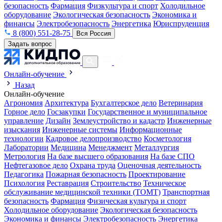
безопасность
Фармация
Физкультура и спорт
Холодильное
оборудование
Экологическая безопасность
Экономика и
финансы
Электробезопасность
Энергетика
Юриспруденция
8 (800) 551-28-75
Вся Россия
Задать вопрос
Онлайн-обучение
Назад
Онлайн-обучение
Агрономия
Архитектура
Бухгалтерское дело
Ветеринария
Горное дело
Госзакупки
Государственное и муниципальное
управление
Дизайн
Землеустройство и кадастр
Инженерные
изыскания
Инженерные системы
Информационные
технологии
Кадровое делопроизводство
Косметология
Лаборатории
Медицина
Менеджмент
Металлургия
Метрология
На базе высшего образования
На базе СПО
Нефтегазовое дело
Охрана труда
Оценочная деятельность
Педагогика
Пожарная безопасность
Проектирование
Психология
Реставрация
Строительство
Техническое
обслуживание медицинской техники (ТОМТ)
Транспортная
безопасность
Фармация
Физическая культура и спорт
Холодильное оборудование
Экологическая безопасность
Экономика и финансы
Электробезопасность
Энергетика