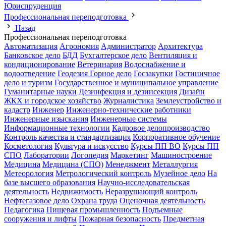
Юриспруденция
Профессиональная переподготовка
Назад
Профессиональная переподготовка
Автоматизация
Агрономия
Администратор
Архитектура
Банковское дело
БДД
Бухгалтерское дело
Вентиляция и
кондиционирование
Ветеринария
Водоснабжение и
водоотведение
Геодезия
Горное дело
Госзакупки
Гостиничное
дело и туризм
Государственное и муниципальное управление
Гуманитарные науки
Дезинфекция и дезинсекция
Дизайн
ЖКХ и городское хозяйство
Журналистика
Землеустройство и
кадастр
Инженер
Инженерно-технические работники
Инженерные изыскания
Инженерные системы
Информационные технологии
Кадровое делопроизводство
Контроль качества и стандартизация
Корпоративное обучение
Косметология
Культура и искусство
Курсы ПП ВО
Курсы ПП
СПО
Лаборатории
Логопедия
Маркетинг
Машиностроение
Медицина
Медицина (СПО)
Менеджмент
Металлургия
Метеорология
Метрологический контроль
Музейное дело
На
базе высшего образования
Научно-исследовательская
деятельность
Недвижимость
Неразрушающий контроль
Нефтегазовое дело
Охрана труда
Оценочная деятельность
Педагогика
Пищевая промышленность
Подъемные
сооружения и лифты
Пожарная безопасность
Предметная