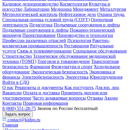
Кадровое делопроизводство
Косметология
Культура и
искусство
Лаборатории
Медицина
Менеджмент
Металлургия
Метрологический контроль
Нефтегазовое дело
Охрана труда.
Специальная оценка условий труда (СОУТ)
Оценочная
деятельность
Педагогика
Подъемные сооружения и лифты
Подъемные сооружения и лифты
Пожарно-технический
минимум
Проектирование
Производство и технологии
Профессии различных отраслей
Психология
Ракетно-
космическая промышленность
Реставрация
Ритуальные
услуги
Связь и телекоммуникации
Социальное обслуживание
Строительство
Техническое обслуживание медицинской
техники (ТОМТ)
Торговля и товароведение
Транспортная
безопасность
Фармация
Физкультура и спорт
Холодильное
оборудование
Экологическая безопасность
Экономика и
финансы
Электробезопасность
Энергетика
Юриспруденция
Войти в СДО
О нас
Реквизиты и документы
Как поступить
Для юр. лиц
Вакансии
Оплата и доставка
Проверить диплом или
удостоверение
Часто задаваемые вопросы
Отзывы
Акции
Контакты
Правовая информация
8 (800) 551-28-75
Звонок по России бесплатный
Задать вопрос
contact@kidpo.ru
Главная