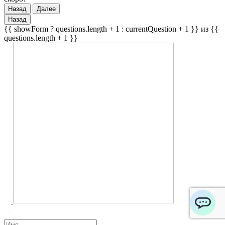
Назад
Далее
Назад
{{ showForm ? questions.length + 1 : currentQuestion + 1 }} из {{
questions.length + 1 }}
ChatApp