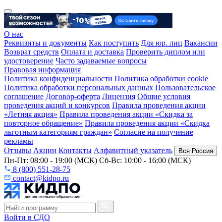
О нас
Реквизиты и документы
Как поступить
Для юр. лиц
Вакансии
Возврат средств
Оплата и доставка
Проверить диплом или
удостоверение
Часто задаваемые вопросы
Правовая информация
Политика конфиденциальности
Политика обработки cookie
Политика обработки персональных данных
Пользовательское
соглашение
Договор-оферта
Лицензия
Общие условия
проведения акций и конкурсов
Правила проведения акции
«Летняя акция»
Правила проведения акции «Скидка за
повторное обращение»
Правила проведения акции «Скидка
льготным категориям граждан»
Согласие на получение
рекламы
Отзывы
Акции
Контакты
Алфавитный указатель
Вся Россия
Пн-Пт: 08:00 - 19:00 (МСК) Сб-Вс: 10:00 - 16:00 (МСК)
8 (800) 551-28-75
contact@kidpo.ru
Войти в СДО