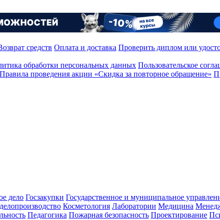
Возврат средств
Оплата и доставка
Проверить диплом или удост
итика обработки персональных данных
Пользовательское согл
Правила проведения акции «Скидка за повторное обращение»
П
ое дело
Госзакупки
Государственное и муниципальное управлен
делопроизводство
Косметология
Лаборатории
Медицина
Менед
льность
Педагогика
Пожарная безопасность
Проектирование
Пс