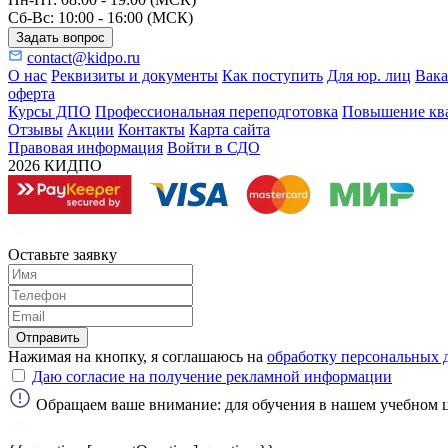
Сб-Вс: 10:00 - 16:00 (МСК)
Задать вопрос
contact@kidpo.ru
О нас
Реквизиты и документы
Как поступить
Для юр. лиц
Вак
оферта
Курсы ДПО
Профессиональная переподготовка
Повышение кв
Отзывы
Акции
Контакты
Карта сайта
Правовая информация
Войти в СДО
2026 КИДПО
Оставьте заявку
Отправить
Нажимая на кнопку, я соглашаюсь на
обработку персональных 
Даю согласие на получение рекламной информации
Обращаем ваше внимание: для обучения в нашем учебном 