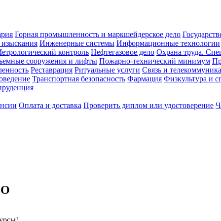
ария
Горная промышленность и маркшейдерское дело
Государств
 изыскания
Инженерные системы
Информационные технологии
етрологический контроль
Нефтегазовое дело
Охрана труда. Спе
ъемные сооружения и лифты
Пожарно-технический минимум
Пр
ленность
Реставрация
Ритуальные услуги
Связь и телекоммуник
роведение
Транспортная безопасность
Фармация
Физкультура и с
руденция
ансии
Оплата и доставка
Проверить диплом или удостоверение
Ч
ПО
курсы!