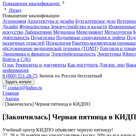
Повышение квалификации
Назад
Повышение квалификации
Агрономия
Архитектура и дизайн
Бухгалтерское дело
Ветерин
Дизайн
Журналистика
Землеустройство и кадастр
Инженерные
искусство
Лаборатории
Медицина
Менеджмент
Металлургия
М
деятельность
Педагогика
Подъемные сооружения и лифты
Под
различных отраслей
Психология
Ракетно-космическая промыш
обслуживание медицинской техники (ТОМТ)
Торговля и това
Экономика и финансы
Электробезопасность
Энергетика
Юрисп
Войти в СДО
О нас
Реквизиты и документы
Как поступить
Для юр. лиц
Вак
информация
8 (800) 551-28-75
Звонок по России бесплатный
Задать вопрос
contact@kidpo.ru
Главная
/
Акции
/
[Закончилась] Черная пятница в КИДПО
[Закончилась] Черная пятница в КИД
Учебный центр КИДПО объявляет черную пятницу!
27, 28 и 29 ноября мы предоставляем скидку 20% на все наши 