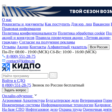
О нас
Реквизиты и документы
Как поступить
Для юр. лиц
Вакансии
Правовая информация
Политика конфиденциальности
Политика обработки cookie
Пол
акций и конкурсов
Правила проведения акции «Летняя акция»
граждан»
Согласие на получение рекламы
Отзывы
Акции
Контакты
Алфавитный указатель
Вся Россия
Пн-Пт: 08:00 - 19:00 (МСК) Сб-Вс: 10:00 - 16:00 (МСК)
8 (800) 551-28-75
contact@kidpo.ru
Войти в СДО
8 (800) 551-28-75
Звонок по России бесплатный
Задать вопрос
Онлайн-обучение
Агрономия
Архитектура
Бухгалтерское дело
Ветеринария
Горн
Инженерные системы
Информационные технологии
Кадровое 
На базе СПО
Нефтегазовое дело
Охрана труда
Оценочная деяте