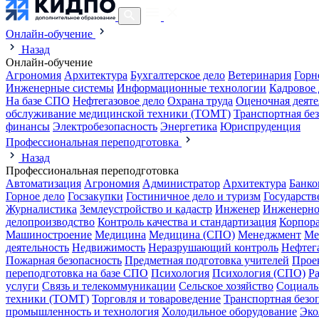
Онлайн-обучение
Назад
Онлайн-обучение
Агрономия
Архитектура
Бухгалтерское дело
Ветеринария
Горн
Инженерные системы
Информационные технологии
Кадровое 
На базе СПО
Нефтегазовое дело
Охрана труда
Оценочная деяте
обслуживание медицинской техники (ТОМТ)
Транспортная бе
финансы
Электробезопасность
Энергетика
Юриспруденция
Профессиональная переподготовка
Назад
Профессиональная переподготовка
Автоматизация
Агрономия
Администратор
Архитектура
Банко
Горное дело
Госзакупки
Гостиничное дело и туризм
Государств
Журналистика
Землеустройство и кадастр
Инженер
Инженерно
делопроизводство
Контроль качества и стандартизация
Корпора
Машиностроение
Медицина
Медицина (СПО)
Менеджмент
Ме
деятельность
Недвижимость
Неразрушающий контроль
Нефтег
Пожарная безопасность
Предметная подготовка учителей
Прое
переподготовка на базе СПО
Психология
Психология (СПО)
Р
услуги
Связь и телекоммуникации
Сельское хозяйство
Социаль
техники (ТОМТ)
Торговля и товароведение
Транспортная безо
промышленность и технология
Холодильное оборудование
Эко