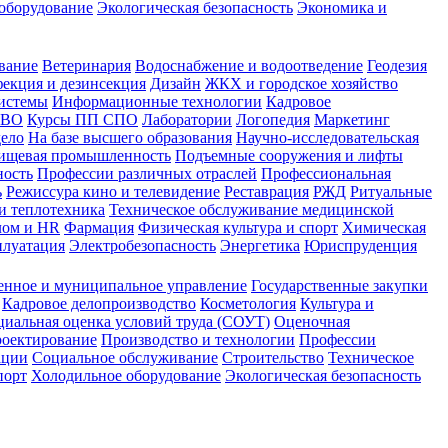
оборудование
Экологическая безопасность
Экономика и
вание
Ветеринария
Водоснабжение и водоотведение
Геодезия
екция и дезинсекция
Дизайн
ЖКХ и городское хозяйство
истемы
Информационные технологии
Кадровое
 ВО
Курсы ПП СПО
Лаборатории
Логопедия
Маркетинг
дело
На базе высшего образования
Научно-исследовательская
ищевая промышленность
Подъемные сооружения и лифты
ность
Профессии различных отраслей
Профессиональная
ь
Режиссура кино и телевидение
Реставрация
РЖД
Ритуальные
и теплотехника
Техническое обслуживание медицинской
лом и HR
Фармация
Физическая культура и спорт
Химическая
плуатация
Электробезопасность
Энергетика
Юриспруденция
енное и муниципальное управление
Государственные закупки
Кадровое делопроизводство
Косметология
Культура и
циальная оценка условий труда (СОУТ)
Оценочная
оектирование
Производство и технологии
Профессии
ации
Социальное обслуживание
Строительство
Техническое
порт
Холодильное оборудование
Экологическая безопасность