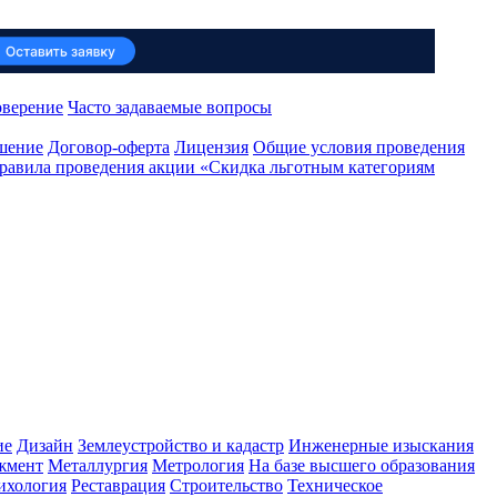
оверение
Часто задаваемые вопросы
ашение
Договор-оферта
Лицензия
Общие условия проведения
равила проведения акции «Скидка льготным категориям
ие
Дизайн
Землеустройство и кадастр
Инженерные изыскания
жмент
Металлургия
Метрология
На базе высшего образования
ихология
Реставрация
Строительство
Техническое