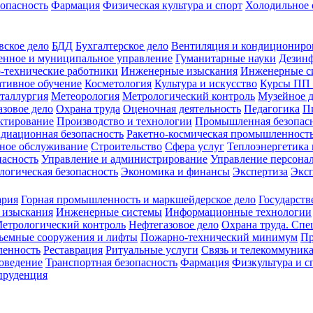
зопасность
Фармация
Физическая культура и спорт
Холодильное 
вское дело
БДД
Бухгалтерское дело
Вентиляция и кондициониро
енное и муниципальное управление
Гуманитарные науки
Дезинф
-технические работники
Инженерные изыскания
Инженерные с
тивное обучение
Косметология
Культура и искусство
Курсы ПП
таллургия
Метеорология
Метрологический контроль
Музейное 
азовое дело
Охрана труда
Оценочная деятельность
Педагогика
П
ктирование
Производство и технологии
Промышленная безопас
адиационная безопасность
Ракетно-космическая промышленност
ное обслуживание
Строительство
Сфера услуг
Теплоэнергетика 
пасность
Управление и администрирование
Управление персона
логическая безопасность
Экономика и финансы
Экспертиза
Экс
ария
Горная промышленность и маркшейдерское дело
Государств
 изыскания
Инженерные системы
Информационные технологии
етрологический контроль
Нефтегазовое дело
Охрана труда. Спе
ъемные сооружения и лифты
Пожарно-технический минимум
Пр
ленность
Реставрация
Ритуальные услуги
Связь и телекоммуник
роведение
Транспортная безопасность
Фармация
Физкультура и с
руденция