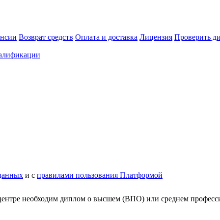
ансии
Возврат средств
Оплата и доставка
Лицензия
Проверить д
алификации
данных
и с
правилами пользования Платформой
центре необходим диплом о высшем (ВПО) или среднем професс