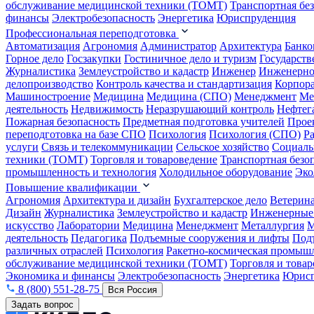
обслуживание медицинской техники (ТОМТ)
Транспортная бе
финансы
Электробезопасность
Энергетика
Юриспруденция
Профессиональная переподготовка
Автоматизация
Агрономия
Администратор
Архитектура
Банко
Горное дело
Госзакупки
Гостиничное дело и туризм
Государств
Журналистика
Землеустройство и кадастр
Инженер
Инженерно
делопроизводство
Контроль качества и стандартизация
Корпора
Машиностроение
Медицина
Медицина (СПО)
Менеджмент
Ме
деятельность
Недвижимость
Неразрушающий контроль
Нефтег
Пожарная безопасность
Предметная подготовка учителей
Прое
переподготовка на базе СПО
Психология
Психология (СПО)
Р
услуги
Связь и телекоммуникации
Сельское хозяйство
Социаль
техники (ТОМТ)
Торговля и товароведение
Транспортная безо
промышленность и технология
Холодильное оборудование
Эко
Повышение квалификации
Агрономия
Архитектура и дизайн
Бухгалтерское дело
Ветерин
Дизайн
Журналистика
Землеустройство и кадастр
Инженерные
искусство
Лаборатории
Медицина
Менеджмент
Металлургия
М
деятельность
Педагогика
Подъемные сооружения и лифты
Под
различных отраслей
Психология
Ракетно-космическая промыш
обслуживание медицинской техники (ТОМТ)
Торговля и това
Экономика и финансы
Электробезопасность
Энергетика
Юрисп
8 (800) 551-28-75
Вся Россия
Задать вопрос