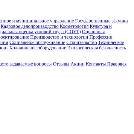
енное и муниципальное управление
Государственные закупки
Кадровое делопроизводство
Косметология
Культура и
циальная оценка условий труда (СОУТ)
Оценочная
оектирование
Производство и технологии
Профессии
ации
Социальное обслуживание
Строительство
Техническое
порт
Холодильное оборудование
Экологическая безопасность
асто задаваемые вопросы
Отзывы
Акции
Контакты
Правовая