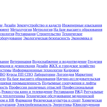
ие
Дизайн
Землеустройство и кадастр
Инженерные изыскания
жмент
Металлургия
Метрология
На базе высшего образования
ихология
Реставрация
Строительство
Техническое
оборудование
Экологическая безопасность
Экономика и
вание
Ветеринария
Водоснабжение и водоотведение
Геодезия
екция и дезинсекция
Дизайн
ЖКХ и городское хозяйство
истемы
Информационные технологии
Кадровое
 ВО
Курсы ПП СПО
Лаборатории
Логопедия
Маркетинг
дело
На базе высшего образования
Научно-исследовательская
ищевая промышленность
Подъемные сооружения и лифты
ность
Профессии различных отраслей
Профессиональная
ь
Режиссура кино и телевидение
Реставрация
РЖД
Ритуальные
и теплотехника
Техническое обслуживание медицинской
лом и HR
Фармация
Физическая культура и спорт
Химическая
плуатация
Электробезопасность
Энергетика
Юриспруденция