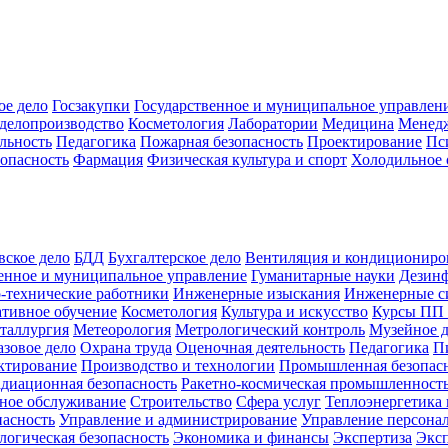
ое дело
Госзакупки
Государственное и муниципальное управлен
делопроизводство
Косметология
Лаборатории
Медицина
Менед
льность
Педагогика
Пожарная безопасность
Проектирование
Пс
зопасность
Фармация
Физическая культура и спорт
Холодильное 
вское дело
БДД
Бухгалтерское дело
Вентиляция и кондициониро
енное и муниципальное управление
Гуманитарные науки
Дезинф
-технические работники
Инженерные изыскания
Инженерные с
тивное обучение
Косметология
Культура и искусство
Курсы ПП
таллургия
Метеорология
Метрологический контроль
Музейное 
азовое дело
Охрана труда
Оценочная деятельность
Педагогика
П
ктирование
Производство и технологии
Промышленная безопас
адиационная безопасность
Ракетно-космическая промышленност
ное обслуживание
Строительство
Сфера услуг
Теплоэнергетика 
пасность
Управление и администрирование
Управление персона
логическая безопасность
Экономика и финансы
Экспертиза
Экс